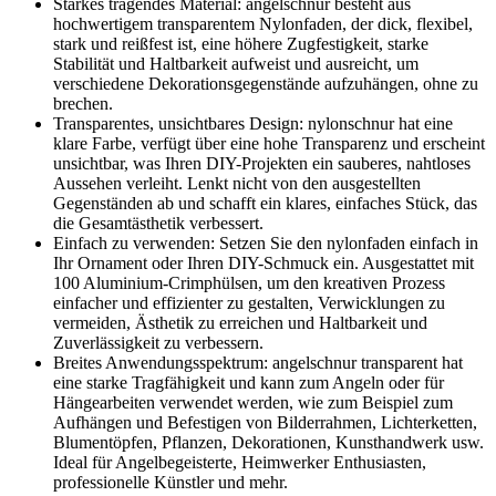
Starkes tragendes Material: angelschnur besteht aus
hochwertigem transparentem Nylonfaden, der dick, flexibel,
stark und reißfest ist, eine höhere Zugfestigkeit, starke
Stabilität und Haltbarkeit aufweist und ausreicht, um
verschiedene Dekorationsgegenstände aufzuhängen, ohne zu
brechen.
Transparentes, unsichtbares Design: nylonschnur hat eine
klare Farbe, verfügt über eine hohe Transparenz und erscheint
unsichtbar, was Ihren DIY-Projekten ein sauberes, nahtloses
Aussehen verleiht. Lenkt nicht von den ausgestellten
Gegenständen ab und schafft ein klares, einfaches Stück, das
die Gesamtästhetik verbessert.
Einfach zu verwenden: Setzen Sie den nylonfaden einfach in
Ihr Ornament oder Ihren DIY-Schmuck ein. Ausgestattet mit
100 Aluminium-Crimphülsen, um den kreativen Prozess
einfacher und effizienter zu gestalten, Verwicklungen zu
vermeiden, Ästhetik zu erreichen und Haltbarkeit und
Zuverlässigkeit zu verbessern.
Breites Anwendungsspektrum: angelschnur transparent hat
eine starke Tragfähigkeit und kann zum Angeln oder für
Hängearbeiten verwendet werden, wie zum Beispiel zum
Aufhängen und Befestigen von Bilderrahmen, Lichterketten,
Blumentöpfen, Pflanzen, Dekorationen, Kunsthandwerk usw.
Ideal für Angelbegeisterte, Heimwerker Enthusiasten,
professionelle Künstler und mehr.