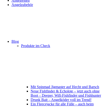
Angelreisen
Angelzubehör
Blog
Produkte im Check
Mit Spinmad Jigmaster auf Hecht und Barsch
Neue Fishfinder & Echolote – jetzt auch ohne
Boot – Deeper, Wifi-Fishfinder und Fishhunter
Drunk Bait – Angelköder voll im Trend!
Ein Fleecejacke für alle Fälle – auch beim