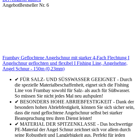
Angebot
Bestseller Nr. 6
Frambay Geflochtene Angelschnur mit starker 4-Fach Flechtung I
Angelschnur geflochten und flexibel I Fishing Line, Angelsehne,
Angel Schnur - 150m (0,23mm)
✔ FÜR SALZ- UND SÜSSWASSER GEEIGNET - Durch
die spezielle Materialbeschaffenheit, eignet sich die Fishing
Line von Frambay sowohl für Salz- als auch für Süßwasser.
So müssen Sie nicht jedes Mal neu aufspulen!
✔ BESONDERS HOHE ABRIEBFESTIGKEIT - Dank der
besonders hohen Abriebfestigkeit, können Sie sich sicher sein,
dass die rund geflochtene Angelschnur selbst bei starker
Beanspruchung treu ihren Dienst leistet!
✔ MATERIAL DER SPITZENKLASSE - Das hochwertige
PE-Material der Angel Schnur zeichnet sich vor allem durch
seine Robustheit und Langlebigkeit aus. Perfekt für jeden