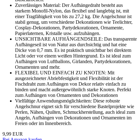
Zuverlässiges Material: Der Aufhängedraht besteht aus
starkem Monofil-Nylon, das flexibel und langlebig ist, mit
einer Tragfähigkeit von bis zu 27,2 kg. Die Angelschnur ist
stabil genug, um verschiedene Dekorationen wie Teelichter,
Cosplay-Dekorationen, Partydekorationen, Ornamente,
Papierlaternen, Kristalle usw. aufzuhängen.
UNSICHTBARE AUFHÄNGENDSEILE: Das transparente
Aufhängeseil ist von Natur aus durchsichtig und hat eine
Dicke von 0,7 mm. Es ist praktisch unsichtbar bei direktem
Licht oder vor einem weißen Hintergrund. Es ist ideal zum
Aufhängen von Luftballons, Girlanden, Partydekorationen,
Ornamenten und mehr.
FLEXIBEL UND EINFACH ZU KNOTEN: Mit
ausgezeichneter Abriebfestigkeit und Flexibilität ist der
Fischdraht zum Aufhängen von Dekor relativ einfach zu
binden und macht außergewöhnlich starke Knoten. Perfekt
zum Aufhängen von Ornamenten und Dekorationen
Vielfältige Anwendungsmöglichkeiten: Diese robuste
Angelschnur eignet sich für verschiedene Bastelprojekte wie
Perlen, Nähen, Quilten, Schmuckherstellung, auch ideal zum
Angeln, Aufhängen von Dekorationen und Ornamenten im
Freien oder im Innenbereich.
9,99 EUR
Bei Amazon kaufen