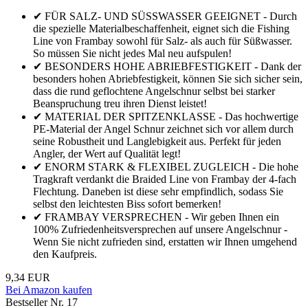
✔ FÜR SALZ- UND SÜSSWASSER GEEIGNET - Durch
die spezielle Materialbeschaffenheit, eignet sich die Fishing
Line von Frambay sowohl für Salz- als auch für Süßwasser.
So müssen Sie nicht jedes Mal neu aufspulen!
✔ BESONDERS HOHE ABRIEBFESTIGKEIT - Dank der
besonders hohen Abriebfestigkeit, können Sie sich sicher sein,
dass die rund geflochtene Angelschnur selbst bei starker
Beanspruchung treu ihren Dienst leistet!
✔ MATERIAL DER SPITZENKLASSE - Das hochwertige
PE-Material der Angel Schnur zeichnet sich vor allem durch
seine Robustheit und Langlebigkeit aus. Perfekt für jeden
Angler, der Wert auf Qualität legt!
✔ ENORM STARK & FLEXIBEL ZUGLEICH - Die hohe
Tragkraft verdankt die Braided Line von Frambay der 4-fach
Flechtung. Daneben ist diese sehr empfindlich, sodass Sie
selbst den leichtesten Biss sofort bemerken!
✔ FRAMBAY VERSPRECHEN - Wir geben Ihnen ein
100% Zufriedenheitsversprechen auf unsere Angelschnur -
Wenn Sie nicht zufrieden sind, erstatten wir Ihnen umgehend
den Kaufpreis.
9,34 EUR
Bei Amazon kaufen
Bestseller Nr. 17