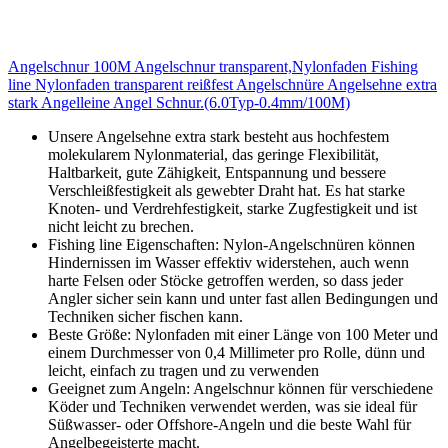
Angelschnur 100M Angelschnur transparent,Nylonfaden Fishing
line Nylonfaden transparent reißfest Angelschnüre Angelsehne extra
stark Angelleine Angel Schnur.(6.0Typ-0.4mm/100M)
Unsere Angelsehne extra stark besteht aus hochfestem
molekularem Nylonmaterial, das geringe Flexibilität,
Haltbarkeit, gute Zähigkeit, Entspannung und bessere
Verschleißfestigkeit als gewebter Draht hat. Es hat starke
Knoten- und Verdrehfestigkeit, starke Zugfestigkeit und ist
nicht leicht zu brechen.
Fishing line Eigenschaften: Nylon-Angelschnüren können
Hindernissen im Wasser effektiv widerstehen, auch wenn
harte Felsen oder Stöcke getroffen werden, so dass jeder
Angler sicher sein kann und unter fast allen Bedingungen und
Techniken sicher fischen kann.
Beste Größe: Nylonfaden mit einer Länge von 100 Meter und
einem Durchmesser von 0,4 Millimeter pro Rolle, dünn und
leicht, einfach zu tragen und zu verwenden
Geeignet zum Angeln: Angelschnur können für verschiedene
Köder und Techniken verwendet werden, was sie ideal für
Süßwasser- oder Offshore-Angeln und die beste Wahl für
Angelbegeisterte macht.