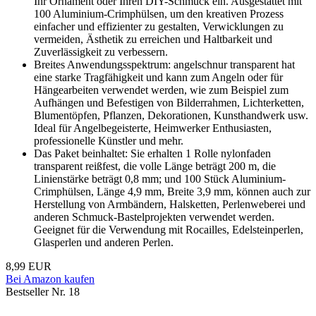
Ihr Ornament oder Ihren DIY-Schmuck ein. Ausgestattet mit
100 Aluminium-Crimphülsen, um den kreativen Prozess
einfacher und effizienter zu gestalten, Verwicklungen zu
vermeiden, Ästhetik zu erreichen und Haltbarkeit und
Zuverlässigkeit zu verbessern.
Breites Anwendungsspektrum: angelschnur transparent hat
eine starke Tragfähigkeit und kann zum Angeln oder für
Hängearbeiten verwendet werden, wie zum Beispiel zum
Aufhängen und Befestigen von Bilderrahmen, Lichterketten,
Blumentöpfen, Pflanzen, Dekorationen, Kunsthandwerk usw.
Ideal für Angelbegeisterte, Heimwerker Enthusiasten,
professionelle Künstler und mehr.
Das Paket beinhaltet: Sie erhalten 1 Rolle nylonfaden
transparent reißfest, die volle Länge beträgt 200 m, die
Linienstärke beträgt 0,8 mm; und 100 Stück Aluminium-
Crimphülsen, Länge 4,9 mm, Breite 3,9 mm, können auch zur
Herstellung von Armbändern, Halsketten, Perlenweberei und
anderen Schmuck-Bastelprojekten verwendet werden.
Geeignet für die Verwendung mit Rocailles, Edelsteinperlen,
Glasperlen und anderen Perlen.
8,99 EUR
Bei Amazon kaufen
Bestseller Nr. 18