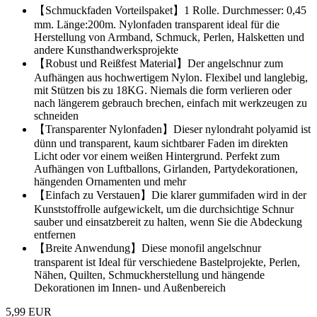
【Schmuckfaden Vorteilspaket】1 Rolle. Durchmesser: 0,45
mm. Länge:200m. Nylonfaden transparent ideal für die
Herstellung von Armband, Schmuck, Perlen, Halsketten und
andere Kunsthandwerksprojekte
【Robust und Reißfest Material】Der angelschnur zum
Aufhängen aus hochwertigem Nylon. Flexibel und langlebig,
mit Stützen bis zu 18KG. Niemals die form verlieren oder
nach längerem gebrauch brechen, einfach mit werkzeugen zu
schneiden
【Transparenter Nylonfaden】Dieser nylondraht polyamid ist
dünn und transparent, kaum sichtbarer Faden im direkten
Licht oder vor einem weißen Hintergrund. Perfekt zum
Aufhängen von Luftballons, Girlanden, Partydekorationen,
hängenden Ornamenten und mehr
【Einfach zu Verstauen】Die klarer gummifaden wird in der
Kunststoffrolle aufgewickelt, um die durchsichtige Schnur
sauber und einsatzbereit zu halten, wenn Sie die Abdeckung
entfernen
【Breite Anwendung】Diese monofil angelschnur
transparent ist Ideal für verschiedene Bastelprojekte, Perlen,
Nähen, Quilten, Schmuckherstellung und hängende
Dekorationen im Innen- und Außenbereich
5,99 EUR