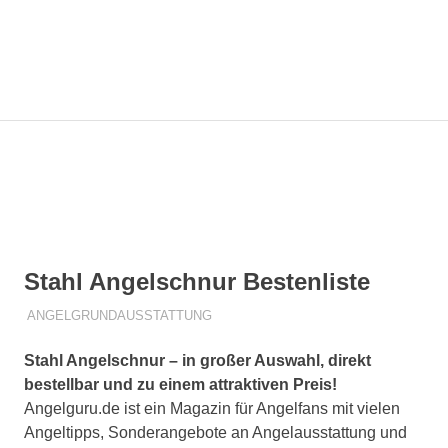
Zum
Angelg
Inhalt
springen
MENÜ
Die
besten
Angeltipps
für
Dich!
Stahl Angelschnur Bestenliste
1. JULI 2019
R T
ANGELGRUNDAUSSTATTUNG
Stahl Angelschnur – in großer Auswahl, direkt
bestellbar und zu einem attraktiven Preis!
Angelguru.de ist ein Magazin für Angelfans mit vielen
Angeltipps, Sonderangebote an Angelausstattung und