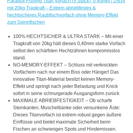
Paradox Fishing Titan Vorfach (5 Stück), 0,40mm / 25cm
mit 20kg Tragkraft – Extrem abriebfestes &
hechtsicheres Raubfischvorfach ohne Memory-Effekt
zum Spinnfischen
100% HECHTSICHER & ULTRA STARK – Mit einer
Tragkraft von 20kg hält dieses 0,40mm starke Vorfach
selbst den schärfsten Hechtzähnen kompromisslos
stand.
NO-MEMORY-EFFEKT – Schluss mit verknickten
Vorfächern nach nur einem Biss oder Hänger! Das
innovative Titan-Material besitzt keinen Memory-
Effekt und springt nach jeder Belastung und Knick
sofort in seine schnurgerade Ausgangsform zurück
MAXIMALE ABRIEBFESTIGKEIT – Ob scharfe
Steinkanten, Muschelbänke oder versunkene Äste:
Dieses Titanvorfach ist extrem robust gegen äußere
Einflüsse und bietet maximale Sicherheit beim
Fischen an schwierigen Spots und Hindernissen.