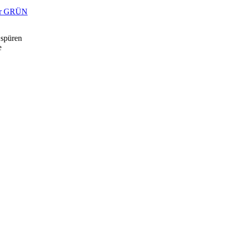
wer GRÜN
 spüren
e