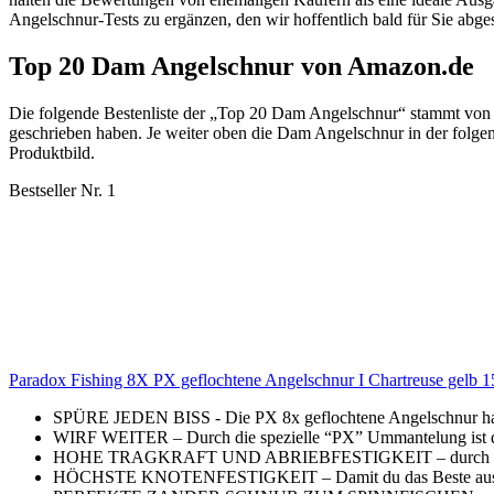
Angelschnur-Tests zu ergänzen, den wir hoffentlich bald für Sie abge
Top 20 Dam Angelschnur von Amazon.de
Die folgende Bestenliste der „Top 20 Dam Angelschnur“ stammt von
geschrieben haben. Je weiter oben die Dam Angelschnur in der folgen
Produktbild.
Bestseller Nr. 1
Paradox Fishing 8X PX geflochtene Angelschnur I Chartreuse gelb 1
SPÜRE JEDEN BISS - Die PX 8x geflochtene Angelschnur hat
WIRF WEITER – Durch die spezielle “PX” Ummantelung ist di
HOHE TRAGKRAFT UND ABRIEBFESTIGKEIT – durch die enge 
HÖCHSTE KNOTENFESTIGKEIT – Damit du das Beste aus der Sch