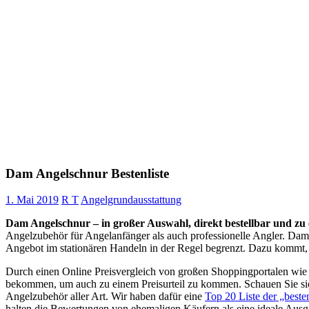
Dam Angelschnur Bestenliste
1. Mai 2019
R T
Angelgrundausstattung
Dam Angelschnur – in großer Auswahl, direkt bestellbar und zu 
Angelzubehör für Angelanfänger als auch professionelle Angler. Dam 
Angebot im stationären Handeln in der Regel begrenzt. Dazu kommt, 
Durch einen Online Preisvergleich von großen Shoppingportalen wi
bekommen, um auch zu einem Preisurteil zu kommen. Schauen Sie sic
Angelzubehör aller Art. Wir haben dafür eine
Top 20 Liste der „best
halten die Bewertungen von ehemaligen Käufern als eine ideale Ausg