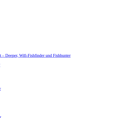
t – Deeper, Wifi-Fishfinder und Fishhunter
?
r
r