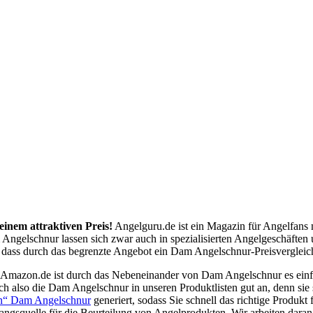
einem attraktiven Preis!
Angelguru.de ist ein Magazin für Angelfans 
Angelschnur lassen sich zwar auch in spezialisierten Angelgeschäften
dass durch das begrenzte Angebot ein Dam Angelschnur-Preisvergleich 
e Amazon.de ist durch das Nebeneinander von Dam Angelschnur es ein
h also die Dam Angelschnur in unseren Produktlisten gut an, denn si
en“ Dam Angelschnur
generiert, sodass Sie schnell das richtige Produk
angsquelle für die Beurteilung von Angelprodukten. Wir arbeiten daran