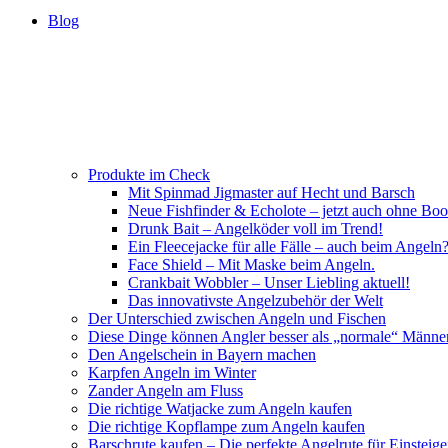
Blog
Produkte im Check
Mit Spinmad Jigmaster auf Hecht und Barsch
Neue Fishfinder & Echolote – jetzt auch ohne Boo
Drunk Bait – Angelköder voll im Trend!
Ein Fleecejacke für alle Fälle – auch beim Angeln
Face Shield – Mit Maske beim Angeln.
Crankbait Wobbler – Unser Liebling aktuell!
Das innovativste Angelzubehör der Welt
Der Unterschied zwischen Angeln und Fischen
Diese Dinge können Angler besser als „normale“ Männe
Den Angelschein in Bayern machen
Karpfen Angeln im Winter
Zander Angeln am Fluss
Die richtige Watjacke zum Angeln kaufen
Die richtige Kopflampe zum Angeln kaufen
Barschrute kaufen – Die perfekte Angelrute für Einsteige