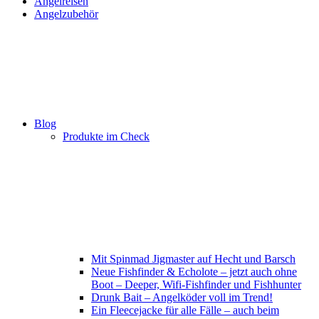
Angelreisen
Angelzubehör
Blog
Produkte im Check
Mit Spinmad Jigmaster auf Hecht und Barsch
Neue Fishfinder & Echolote – jetzt auch ohne
Boot – Deeper, Wifi-Fishfinder und Fishhunter
Drunk Bait – Angelköder voll im Trend!
Ein Fleecejacke für alle Fälle – auch beim