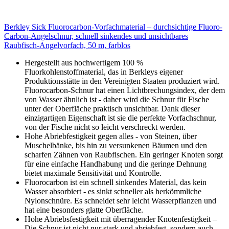
Berkley Sick Fluorocarbon-Vorfachmaterial – durchsichtige Fluoro-
Carbon-Angelschnur, schnell sinkendes und unsichtbares
Raubfisch-Angelvorfach, 50 m, farblos
Hergestellt aus hochwertigem 100 %
Fluorkohlenstoffmaterial, das in Berkleys eigener
Produktionsstätte in den Vereinigten Staaten produziert wird.
Fluorocarbon-Schnur hat einen Lichtbrechungsindex, der dem
von Wasser ähnlich ist - daher wird die Schnur für Fische
unter der Oberfläche praktisch unsichtbar. Dank dieser
einzigartigen Eigenschaft ist sie die perfekte Vorfachschnur,
von der Fische nicht so leicht verschreckt werden.
Hohe Abriebfestigkeit gegen alles - von Steinen, über
Muschelbänke, bis hin zu versunkenen Bäumen und den
scharfen Zähnen von Raubfischen. Ein geringer Knoten sorgt
für eine einfache Handhabung und die geringe Dehnung
bietet maximale Sensitivität und Kontrolle.
Fluorocarbon ist ein schnell sinkendes Material, das kein
Wasser absorbiert - es sinkt schneller als herkömmliche
Nylonschnüre. Es schneidet sehr leicht Wasserpflanzen und
hat eine besonders glatte Oberfläche.
Hohe Abriebsfestigkeit mit überragender Knotenfestigkeit –
Die Schnur ist nicht nur stark und abriebfest, sondern auch