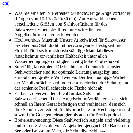
cm)
Was Sie erhalten: Sie erhalten 50 hochwertige Angelvorfächer
(Längen von 10/15/20/25/30 cm). Zur Auswahl stehen
verschiedene Größen von Stahlvorfächern für das
Salzwasserfischen, die Ihren unterschiedlichen
Angelbedürfnissen gerecht werden
Hochwertiges Material: Unsere Angelwirbel für Salzwasser
bestehen aus Stahldraht mit hervorragender Festigkeit und
Flexibilität. Das korrosionsbeständige Material dieser
Angelschnur gewährleistet Haltbarkeit unter allen
Wasserbedingungen und gleichzeitig hohe Zugfestigkeit
Sorgfältig konstruiert: Die leichten und dennoch robusten
Stahlvorfächer sind für optimale Leistung ausgelegt und
ermöglichen größere Wurfweiten. Der leichtgängige Wirbel
der Metallvorfächer verhindert ein Verdrehen der Schnur, und
das schlanke Profil schreckt die Fische nicht ab
Einfach zu verwenden: Ideal für das Süß- und
Salzwasserfischen. Diese Angelschnur-Vorfächer lassen sich
schnell an Ihrem Gerät befestigen und verhindern, dass sich
Ihre Schnur verheddert. Stahlvorfächer zum Hechtangeln sind
sowohl für Gelegenheitsangler als auch für Profis perfekt
Breite Anwendung: Diese Stahlvorfach-Angeln sind vielseitig
und für eine Vielzahl von Angelarten geeignet. Ob Barsch im
See oder Brasse im Meer, die Schnellverschluss-