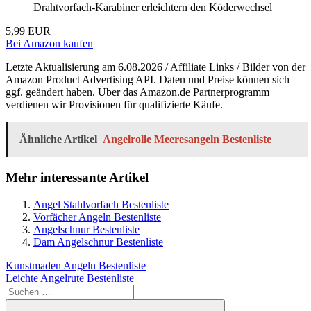
Drahtvorfach-Karabiner erleichtern den Köderwechsel
5,99 EUR
Bei Amazon kaufen
Letzte Aktualisierung am 6.08.2026 / Affiliate Links / Bilder von der
Amazon Product Advertising API. Daten und Preise können sich
ggf. geändert haben. Über das Amazon.de Partnerprogramm
verdienen wir Provisionen für qualifizierte Käufe.
Ähnliche Artikel
Angelrolle Meeresangeln Bestenliste
Mehr interessante Artikel
Angel Stahlvorfach Bestenliste
Vorfächer Angeln Bestenliste
Angelschnur Bestenliste
Dam Angelschnur Bestenliste
Beitragsnavigation
Vorheriger
Kunstmaden Angeln Bestenliste
Beitrag:
Nächster
Leichte Angelrute Bestenliste
Beitrag:
Suchen
nach: