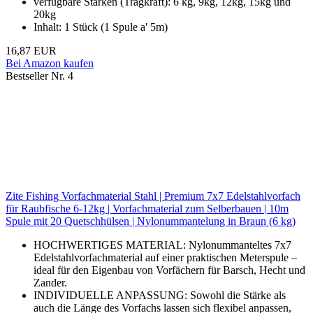
verfügbare Stärken (Tragkraft): 6 kg, 9kg, 12kg, 15kg und
20kg
Inhalt: 1 Stück (1 Spule a' 5m)
16,87 EUR
Bei Amazon kaufen
Bestseller Nr. 4
Zite Fishing Vorfachmaterial Stahl | Premium 7x7 Edelstahlvorfach
für Raubfische 6-12kg | Vorfachmaterial zum Selberbauen | 10m
Spule mit 20 Quetschhülsen | Nylonummantelung in Braun (6 kg)
HOCHWERTIGES MATERIAL: Nylonummanteltes 7x7
Edelstahlvorfachmaterial auf einer praktischen Meterspule –
ideal für den Eigenbau von Vorfächern für Barsch, Hecht und
Zander.
INDIVIDUELLE ANPASSUNG: Sowohl die Stärke als
auch die Länge des Vorfachs lassen sich flexibel anpassen,