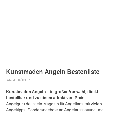
Zum
Angelg
Inhalt
springen
MENÜ
Die
besten
Angeltipps
für
Dich!
Kunstmaden Angeln Bestenliste
26. FEBRUAR 2019
R T
ANGELKÖDER
Kunstmaden Angeln – in großer Auswahl, direkt
bestellbar und zu einem attraktiven Preis!
Angelguru.de ist ein Magazin für Angelfans mit vielen
Angeltipps, Sonderangebote an Angelausstattung und