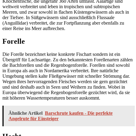
Knochenfische, die ungefähr 360 Arten umfasst. Aalartige sind
weltweit verbreitet und leben in tropischen und subtropischen
Meeren, und zwar sowohl in flachen Küstengewässern als auch in
der Tiefsee. In Süßgewässern sind ausschließlich Flussaale
(Anguillidae) verbreitet, die zur Fortpflanzung aber ebenfalls zu
einer Reise ins Meer aufbrechen.
Forelle
Die Forelle bezeichnet keine konkrete Fischart sondern ist ein
Übergriff für Lachsartige. Zu den bekanntesten Forellenarten zählen
die Bachforellen und die Regenbogenforelle. Forellen sind sowohl
in Europa als auch in Nordamerika verbreitet. Ihre natürliche
Umgebung stellen kalte Fließgewässer mit schneller Strömung dar.
Wegen ihres hervorragenden Fleisches werden sie gern gezüchtet
und sind deshalb auch in Seen und Weihern zu finden. Wobei in
Europa überwiegend die Regenbogenforelle gezüchtet wird, da sie
mit höheren Wassertemperaturen besser auskommt.
Ähnliche Artikel
Barschrute kaufen - Die perfekte
Angelrute für Einsteiger