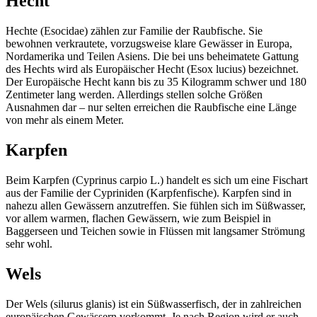
Hecht
Hechte (Esocidae) zählen zur Familie der Raubfische. Sie
bewohnen verkrautete, vorzugsweise klare Gewässer in Europa,
Nordamerika und Teilen Asiens. Die bei uns beheimatete Gattung
des Hechts wird als Europäischer Hecht (Esox lucius) bezeichnet.
Der Europäische Hecht kann bis zu 35 Kilogramm schwer und 180
Zentimeter lang werden. Allerdings stellen solche Größen
Ausnahmen dar – nur selten erreichen die Raubfische eine Länge
von mehr als einem Meter.
Karpfen
Beim Karpfen (Cyprinus carpio L.) handelt es sich um eine Fischart
aus der Familie der Cypriniden (Karpfenfische). Karpfen sind in
nahezu allen Gewässern anzutreffen. Sie fühlen sich im Süßwasser,
vor allem warmen, flachen Gewässern, wie zum Beispiel in
Baggerseen und Teichen sowie in Flüssen mit langsamer Strömung
sehr wohl.
Wels
Der Wels (silurus glanis) ist ein Süßwasserfisch, der in zahlreichen
europäischen Gewässern vorkommt. Je nach Region wird er auch