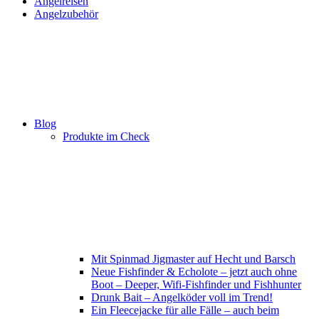
Angelreisen
Angelzubehör
Blog
Produkte im Check
Mit Spinmad Jigmaster auf Hecht und Barsch
Neue Fishfinder & Echolote – jetzt auch ohne
Boot – Deeper, Wifi-Fishfinder und Fishhunter
Drunk Bait – Angelköder voll im Trend!
Ein Fleecejacke für alle Fälle – auch beim