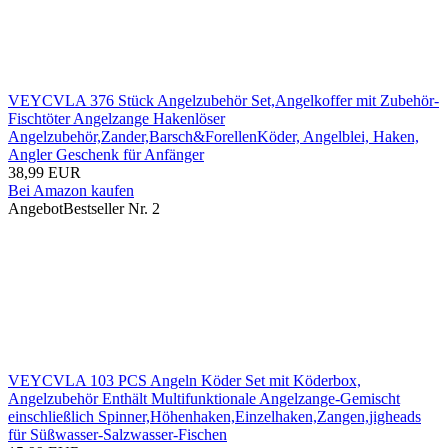
VEYCVLA 376 Stück Angelzubehör Set,Angelkoffer mit Zubehör-
Fischtöter Angelzange Hakenlöser
Angelzubehör,Zander,Barsch&ForellenKöder, Angelblei, Haken,
Angler Geschenk für Anfänger
38,99 EUR
Bei Amazon kaufen
Angebot
Bestseller Nr. 2
VEYCVLA 103 PCS Angeln Köder Set mit Köderbox,
Angelzubehör Enthält Multifunktionale Angelzange-Gemischt
einschließlich Spinner,Höhenhaken,Einzelhaken,Zangen,jigheads
für Süßwasser-Salzwasser-Fischen