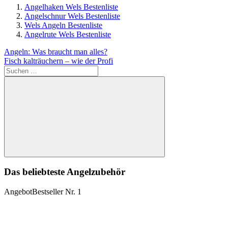
Angelhaken Wels Bestenliste
Angelschnur Wels Bestenliste
Wels Angeln Bestenliste
Angelrute Wels Bestenliste
Beitragsnavigation
Vorheriger
Angeln: Was braucht man alles?
Beitrag:
Nächster
Fisch kalträuchern – wie der Profi
Beitrag:
Suchen
nach:
Suchen
Das beliebteste Angelzubehör
Angebot
Bestseller Nr. 1