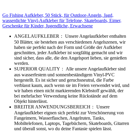
Go Fishing Aufkleber, 50 Stück, für Outdoor-Angeln, Jagd,
wasserdichte Vinyl-Aufkleber für Telefone, Skateboards, Eimer,
Geschenke für Kinder, Jugendliche, Erwachsene
ANGELAUFKLEBER： Unsere Angelaufkleber enthalten
50 Blätter, sie bestehen aus verschiedenen Angelszenen, wir
haben sie perfekt nach der Form und Größe der Aufkleber
geschnitten, jeder Aufkleber ist sorgfältig gemacht und wir
sind sicher, dass alle, die den Angelsport lieben, sie genießen
werden.
SUPERIOR QUALITY： Alle unsere Angelaufkleber sind
aus wasserfestem und sonnenbeständigem Vinyl-PVC
hergestellt. Es ist sicher und geruchsneutral, die Farbe
verblasst kaum, auch wenn sie im Freien verwendet wird, und
wir haben einen nicht markierenden Klebstoff gewählt, der
bei mehrfacher Verwendung keine Rückstände auf dem
Objekt hinterlässt.
BREITER ANWENDUNGSBEREICH： Unsere
Angelaufkleber eignen sich perfekt zur Verschönerung von
Fangeimern, Wasserflaschen, Angelruten, Tanks,
Mobiltelefonen, Laptops, Tagebüchern, Skateboards, Gitarren
und überall sonst, wo du deine Fantasie spielen lässt.