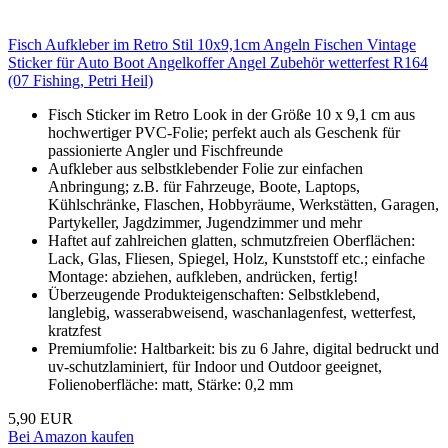
Fisch Aufkleber im Retro Stil 10x9,1cm Angeln Fischen Vintage
Sticker für Auto Boot Angelkoffer Angel Zubehör wetterfest R164
(07 Fishing, Petri Heil)
Fisch Sticker im Retro Look in der Größe 10 x 9,1 cm aus
hochwertiger PVC-Folie; perfekt auch als Geschenk für
passionierte Angler und Fischfreunde
Aufkleber aus selbstklebender Folie zur einfachen
Anbringung; z.B. für Fahrzeuge, Boote, Laptops,
Kühlschränke, Flaschen, Hobbyräume, Werkstätten, Garagen,
Partykeller, Jagdzimmer, Jugendzimmer und mehr
Haftet auf zahlreichen glatten, schmutzfreien Oberflächen:
Lack, Glas, Fliesen, Spiegel, Holz, Kunststoff etc.; einfache
Montage: abziehen, aufkleben, andrücken, fertig!
Überzeugende Produkteigenschaften: Selbstklebend,
langlebig, wasserabweisend, waschanlagenfest, wetterfest,
kratzfest
Premiumfolie: Haltbarkeit: bis zu 6 Jahre, digital bedruckt und
uv-schutzlaminiert, für Indoor und Outdoor geeignet,
Folienoberfläche: matt, Stärke: 0,2 mm
5,90 EUR
Bei Amazon kaufen