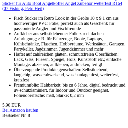
Sticker für Auto Boot Angelkoffer Angel Zubehör wetterfest R164
(07 Fishing, Petri Heil)
Fisch Sticker im Retro Look in der Größe 10 x 9,1 cm aus
hochwertiger PVC-Folie; perfekt auch als Geschenk für
passionierte Angler und Fischfreunde
Aufkleber aus selbstklebender Folie zur einfachen
Anbringung; z.B. für Fahrzeuge, Boote, Laptops,
Kühlschränke, Flaschen, Hobbyräume, Werkstätten, Garagen,
Partykeller, Jagdzimmer, Jugendzimmer und mehr
Haftet auf zahlreichen glatten, schmutzfreien Oberflächen:
Lack, Glas, Fliesen, Spiegel, Holz, Kunststoff etc.; einfache
Montage: abziehen, aufkleben, andrücken, fertig!
Überzeugende Produkteigenschaften: Selbstklebend,
langlebig, wasserabweisend, waschanlagenfest, wetterfest,
kratzfest
Premiumfolie: Haltbarkeit: bis zu 6 Jahre, digital bedruckt und
uv-schutzlaminiert, für Indoor und Outdoor geeignet,
Folienoberfläche: matt, Stärke: 0,2 mm
5,90 EUR
Bei Amazon kaufen
Bestseller Nr. 8