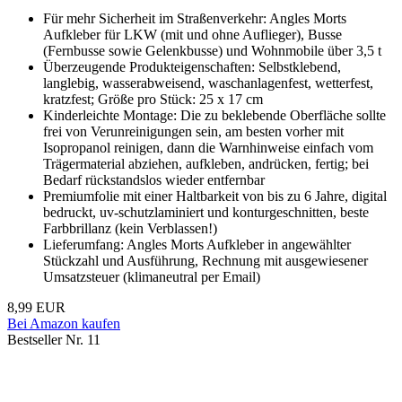
Für mehr Sicherheit im Straßenverkehr: Angles Morts
Aufkleber für LKW (mit und ohne Auflieger), Busse
(Fernbusse sowie Gelenkbusse) und Wohnmobile über 3,5 t
Überzeugende Produkteigenschaften: Selbstklebend,
langlebig, wasserabweisend, waschanlagenfest, wetterfest,
kratzfest; Größe pro Stück: 25 x 17 cm
Kinderleichte Montage: Die zu beklebende Oberfläche sollte
frei von Verunreinigungen sein, am besten vorher mit
Isopropanol reinigen, dann die Warnhinweise einfach vom
Trägermaterial abziehen, aufkleben, andrücken, fertig; bei
Bedarf rückstandslos wieder entfernbar
Premiumfolie mit einer Haltbarkeit von bis zu 6 Jahre, digital
bedruckt, uv-schutzlaminiert und konturgeschnitten, beste
Farbbrillanz (kein Verblassen!)
Lieferumfang: Angles Morts Aufkleber in angewählter
Stückzahl und Ausführung, Rechnung mit ausgewiesener
Umsatzsteuer (klimaneutral per Email)
8,99 EUR
Bei Amazon kaufen
Bestseller Nr. 11