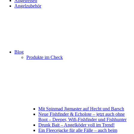
Angelreisen
Angelzubehör
Blog
Produkte im Check
Mit Spinmad Jigmaster auf Hecht und Barsch
Neue Fishfinder & Echolote – jetzt auch ohne
Boot – Deeper, Wifi-Fishfinder und Fishhunter
Drunk Bait – Angelköder voll im Trend!
Ein Fleecejacke für alle Fälle – auch beim