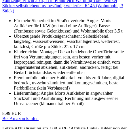
Fahrzeuge Pflicht ab 3,5 t in Frankreich Warnung Toter Winkel
Sticker selbstklebend uv beständig wetterfest R145 (Wohnmobil, 3
Stück)
Für mehr Sicherheit im Straßenverkehr: Angles Morts
Aufkleber für LKW (mit und ohne Auflieger), Busse
(Fernbusse sowie Gelenkbusse) und Wohnmobile über 3,5 t
Überzeugende Produkteigenschaften: Selbstklebend,
langlebig, wasserabweisend, waschanlagenfest, wetterfest,
kratzfest; Größe pro Stück: 25 x 17 cm
Kinderleichte Montage: Die zu beklebende Oberfläche sollte
frei von Verunreinigungen sein, am besten vorher mit
Isopropanol reinigen, dann die Warnhinweise einfach vom
Trägermaterial abziehen, aufkleben, andrücken, fertig; bei
Bedarf rückstandslos wieder entfernbar
Premiumfolie mit einer Haltbarkeit von bis zu 6 Jahre, digital
bedruckt, uv-schutzlaminiert und konturgeschnitten, beste
Farbbrillanz (kein Verblassen!)
Lieferumfang: Angles Morts Aufkleber in angewählter
Stückzahl und Ausführung, Rechnung mit ausgewiesener
Umsatzsteuer (klimaneutral per Email)
8,99 EUR
Bei Amazon kaufen
Letzte Aktualisierung am 7.08.2026 / Affiliate Links / Bilder von der