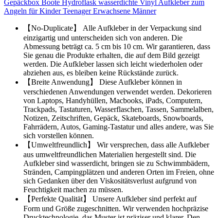
Gepäckbox Boote Hydroflask wasserdichte Vinyl Aufkleber zum
Angeln für Kinder Teenager Erwachsene Männer
【No-Duplicate】 Alle Aufkleber in der Verpackung sind
einzigartig und unterscheiden sich von anderen. Die
Abmessung beträgt ca. 5 cm bis 10 cm. Wir garantieren, dass
Sie genau die Produkte erhalten, die auf dem Bild gezeigt
werden. Die Aufkleber lassen sich leicht wiederholen oder
abziehen aus, es bleiben keine Rückstände zurück.
【Breite Anwendung】 Diese Aufkleber können in
verschiedenen Anwendungen verwendet werden. Dekorieren
von Laptops, Handyhüllen, Macbooks, iPads, Computern,
Trackpads, Tastaturen, Wasserflaschen, Tassen, Sammelalben,
Notizen, Zeitschriften, Gepäck, Skateboards, Snowboards,
Fahrrädern, Autos, Gaming-Tastatur und alles andere, was Sie
sich vorstellen können.
【Umweltfreundlich】 Wir versprechen, dass alle Aufkleber
aus umweltfreundlichen Materialien hergestellt sind. Die
Aufkleber sind wasserdicht, bringen sie zu Schwimmbädern,
Stränden, Campingplätzen und anderen Orten im Freien, ohne
sich Gedanken über den Viskositätsverlust aufgrund von
Feuchtigkeit machen zu müssen.
【Perfekte Qualität】 Unsere Aufkleber sind perfekt auf
Form und Größe zugeschnitten. Wir verwenden hochpräzise
Drucktechnologie, das Muster ist präziser und klarer. Den