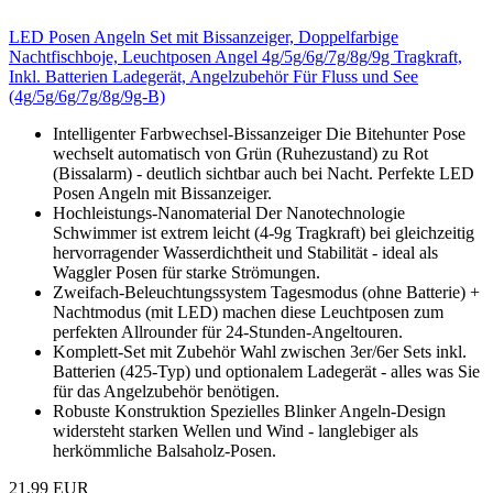
LED Posen Angeln Set mit Bissanzeiger, Doppelfarbige
Nachtfischboje, Leuchtposen Angel 4g/5g/6g/7g/8g/9g Tragkraft,
Inkl. Batterien Ladegerät, Angelzubehör Für Fluss und See
(4g/5g/6g/7g/8g/9g-B)
Intelligenter Farbwechsel-Bissanzeiger Die Bitehunter Pose
wechselt automatisch von Grün (Ruhezustand) zu Rot
(Bissalarm) - deutlich sichtbar auch bei Nacht. Perfekte LED
Posen Angeln mit Bissanzeiger.
Hochleistungs-Nanomaterial Der Nanotechnologie
Schwimmer ist extrem leicht (4-9g Tragkraft) bei gleichzeitig
hervorragender Wasserdichtheit und Stabilität - ideal als
Waggler Posen für starke Strömungen.
Zweifach-Beleuchtungssystem Tagesmodus (ohne Batterie) +
Nachtmodus (mit LED) machen diese Leuchtposen zum
perfekten Allrounder für 24-Stunden-Angeltouren.
Komplett-Set mit Zubehör Wahl zwischen 3er/6er Sets inkl.
Batterien (425-Typ) und optionalem Ladegerät - alles was Sie
für das Angelzubehör benötigen.
Robuste Konstruktion Spezielles Blinker Angeln-Design
widersteht starken Wellen und Wind - langlebiger als
herkömmliche Balsaholz-Posen.
21,99 EUR