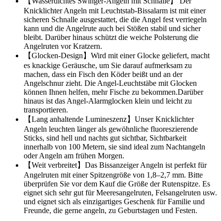
【Wasserdichtes Swinger-Angeln mit Schnalle】 Der
Knicklichter Angeln mit Leuchtstab-Bissalarm ist mit einer
sicheren Schnalle ausgestattet, die die Angel fest verriegeln
kann und die Angelrute auch bei Stößen stabil und sicher
bleibt. Darüber hinaus schützt die weiche Polsterung die
Angelruten vor Kratzern.
【Glocken-Design】Wird mit einer Glocke geliefert, macht
es knackige Geräusche, um Sie darauf aufmerksam zu
machen, dass ein Fisch den Köder beißt und an der
Angelschnur zieht. Die Angel-Leuchtstäbe mit Glocken
können Ihnen helfen, mehr Fische zu bekommen.Darüber
hinaus ist das Angel-Alarmglocken klein und leicht zu
transportieren.
【Lang anhaltende Lumineszenz】Unser Knicklichter
Angeln leuchten länger als gewöhnliche fluoreszierende
Sticks, sind hell und nachts gut sichtbar, Sichtbarkeit
innerhalb von 100 Metern, sie sind ideal zum Nachtangeln
oder Angeln am frühen Morgen.
【Weit verbreitet】Das Bissanzeiger Angeln ist perfekt für
Angelruten mit einer Spitzengröße von 1,8–2,7 mm. Bitte
überprüfen Sie vor dem Kauf die Größe der Rutenspitze. Es
eignet sich sehr gut für Meeresangelruten, Felsangelruten usw.
und eignet sich als einzigartiges Geschenk für Familie und
Freunde, die gerne angeln, zu Geburtstagen und Festen.