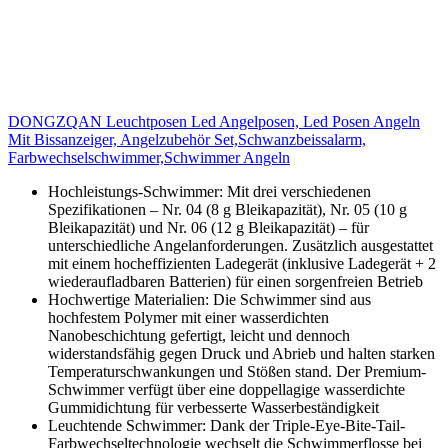
DONGZQAN Leuchtposen Led Angelposen, Led Posen Angeln
Mit Bissanzeiger, Angelzubehör Set,Schwanzbeissalarm,
Farbwechselschwimmer,Schwimmer Angeln
Hochleistungs-Schwimmer: Mit drei verschiedenen
Spezifikationen – Nr. 04 (8 g Bleikapazität), Nr. 05 (10 g
Bleikapazität) und Nr. 06 (12 g Bleikapazität) – für
unterschiedliche Angelanforderungen. Zusätzlich ausgestattet
mit einem hocheffizienten Ladegerät (inklusive Ladegerät + 2
wiederaufladbaren Batterien) für einen sorgenfreien Betrieb
Hochwertige Materialien: Die Schwimmer sind aus
hochfestem Polymer mit einer wasserdichten
Nanobeschichtung gefertigt, leicht und dennoch
widerstandsfähig gegen Druck und Abrieb und halten starken
Temperaturschwankungen und Stößen stand. Der Premium-
Schwimmer verfügt über eine doppellagige wasserdichte
Gummidichtung für verbesserte Wasserbeständigkeit
Leuchtende Schwimmer: Dank der Triple-Eye-Bite-Tail-
Farbwechseltechnologie wechselt die Schwimmerflosse bei