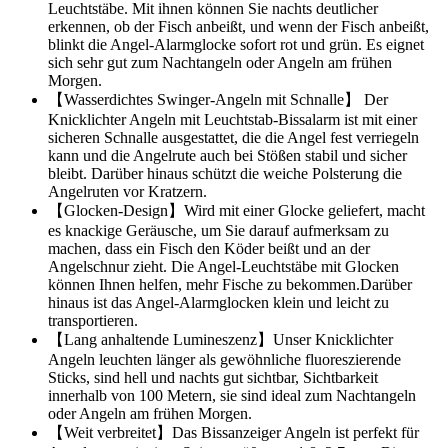
Leuchtstäbe. Mit ihnen können Sie nachts deutlicher
erkennen, ob der Fisch anbeißt, und wenn der Fisch anbeißt,
blinkt die Angel-Alarmglocke sofort rot und grün. Es eignet
sich sehr gut zum Nachtangeln oder Angeln am frühen
Morgen.
【Wasserdichtes Swinger-Angeln mit Schnalle】 Der
Knicklichter Angeln mit Leuchtstab-Bissalarm ist mit einer
sicheren Schnalle ausgestattet, die die Angel fest verriegeln
kann und die Angelrute auch bei Stößen stabil und sicher
bleibt. Darüber hinaus schützt die weiche Polsterung die
Angelruten vor Kratzern.
【Glocken-Design】Wird mit einer Glocke geliefert, macht
es knackige Geräusche, um Sie darauf aufmerksam zu
machen, dass ein Fisch den Köder beißt und an der
Angelschnur zieht. Die Angel-Leuchtstäbe mit Glocken
können Ihnen helfen, mehr Fische zu bekommen.Darüber
hinaus ist das Angel-Alarmglocken klein und leicht zu
transportieren.
【Lang anhaltende Lumineszenz】Unser Knicklichter
Angeln leuchten länger als gewöhnliche fluoreszierende
Sticks, sind hell und nachts gut sichtbar, Sichtbarkeit
innerhalb von 100 Metern, sie sind ideal zum Nachtangeln
oder Angeln am frühen Morgen.
【Weit verbreitet】Das Bissanzeiger Angeln ist perfekt für