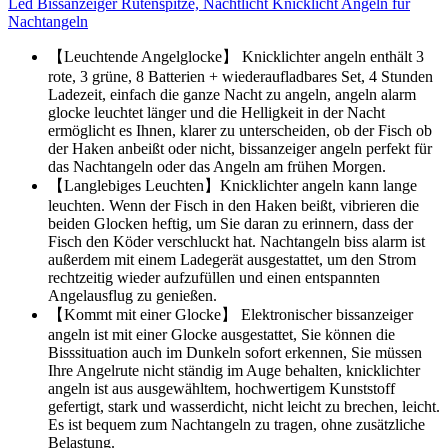
Led Bissanzeiger Rutenspitze, Nachtlicht Knicklicht Angeln für
Nachtangeln
【Leuchtende Angelglocke】 Knicklichter angeln enthält 3
rote, 3 grüne, 8 Batterien + wiederaufladbares Set, 4 Stunden
Ladezeit, einfach die ganze Nacht zu angeln, angeln alarm
glocke leuchtet länger und die Helligkeit in der Nacht
ermöglicht es Ihnen, klarer zu unterscheiden, ob der Fisch ob
der Haken anbeißt oder nicht, bissanzeiger angeln perfekt für
das Nachtangeln oder das Angeln am frühen Morgen.
【Langlebiges Leuchten】Knicklichter angeln kann lange
leuchten. Wenn der Fisch in den Haken beißt, vibrieren die
beiden Glocken heftig, um Sie daran zu erinnern, dass der
Fisch den Köder verschluckt hat. Nachtangeln biss alarm ist
außerdem mit einem Ladegerät ausgestattet, um den Strom
rechtzeitig wieder aufzufüllen und einen entspannten
Angelausflug zu genießen.
【Kommt mit einer Glocke】 Elektronischer bissanzeiger
angeln ist mit einer Glocke ausgestattet, Sie können die
Bisssituation auch im Dunkeln sofort erkennen, Sie müssen
Ihre Angelrute nicht ständig im Auge behalten, knicklichter
angeln ist aus ausgewähltem, hochwertigem Kunststoff
gefertigt, stark und wasserdicht, nicht leicht zu brechen, leicht.
Es ist bequem zum Nachtangeln zu tragen, ohne zusätzliche
Belastung.