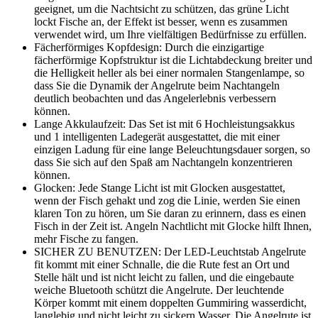
geeignet, um die Nachtsicht zu schützen, das grüne Licht
lockt Fische an, der Effekt ist besser, wenn es zusammen
verwendet wird, um Ihre vielfältigen Bedürfnisse zu erfüllen.
Fächerförmiges Kopfdesign: Durch die einzigartige
fächerförmige Kopfstruktur ist die Lichtabdeckung breiter und
die Helligkeit heller als bei einer normalen Stangenlampe, so
dass Sie die Dynamik der Angelrute beim Nachtangeln
deutlich beobachten und das Angelerlebnis verbessern
können.
Lange Akkulaufzeit: Das Set ist mit 6 Hochleistungsakkus
und 1 intelligenten Ladegerät ausgestattet, die mit einer
einzigen Ladung für eine lange Beleuchtungsdauer sorgen, so
dass Sie sich auf den Spaß am Nachtangeln konzentrieren
können.
Glocken: Jede Stange Licht ist mit Glocken ausgestattet,
wenn der Fisch gehakt und zog die Linie, werden Sie einen
klaren Ton zu hören, um Sie daran zu erinnern, dass es einen
Fisch in der Zeit ist. Angeln Nachtlicht mit Glocke hilft Ihnen,
mehr Fische zu fangen.
SICHER ZU BENUTZEN: Der LED-Leuchtstab Angelrute
fit kommt mit einer Schnalle, die die Rute fest an Ort und
Stelle hält und ist nicht leicht zu fallen, und die eingebaute
weiche Bluetooth schützt die Angelrute. Der leuchtende
Körper kommt mit einem doppelten Gummiring wasserdicht,
langlebig und nicht leicht zu sickern Wasser. Die Angelrute ist