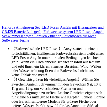
Hahorpa Angelposen Set, LED Posen Angeln mit Bissanzeiger und
CR425 Batterie Ladegerät, Farbwechselsystem LED Posen, Angeln
Schwimmer Karpfen Forellen Zubehör, Leuchtposen für Meer
Süßwasser Teiche
【Farbwechselnde LED Posen】 Ausgestattet mit einem
fortschrittlichen, intelligenten Farbwechselsystem bleibt unser
LED Posen Angeln unter normalen Bedingungen leuchtend
grün. Wenn ein Fisch anbeißt, schaltet er sofort auf Rot um
und gibt Ihnen ein klares, visuelles Bissignal. Wind, Wellen
oder Wasserströmung lösen den Farbwechsel nicht aus –
keine Fehlalarme mehr!
【4 Gewichtsgrößen für vielseitiges Angeln】Wählen Sie
zwischen Angeln Schwimmer mit den Gewichten 9 g, 10 g,
11 g und 12 g, um verschiedene Fischarten und
Angelbedingungen zu treffen. Leichte Gewichte eignen sich
für kleine bis mittelgroße Fische wie Karpfen, Schleie, Forelle
oder Barsch; schwerere Modelle für größere Fische oder
tieferes Wasser. Perfekt sowohl für das Angeln im Süß- als