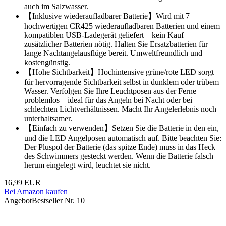
auch im Salzwasser.
【Inklusive wiederaufladbarer Batterie】Wird mit 7
hochwertigen CR425 wiederaufladbaren Batterien und einem
kompatiblen USB-Ladegerät geliefert – kein Kauf
zusätzlicher Batterien nötig. Halten Sie Ersatzbatterien für
lange Nachtangelausflüge bereit. Umweltfreundlich und
kostengünstig.
【Hohe Sichtbarkeit】Hochintensive grüne/rote LED sorgt
für hervorragende Sichtbarkeit selbst in dunklem oder trübem
Wasser. Verfolgen Sie Ihre Leuchtposen aus der Ferne
problemlos – ideal für das Angeln bei Nacht oder bei
schlechten Lichtverhältnissen. Macht Ihr Angelerlebnis noch
unterhaltsamer.
【Einfach zu verwenden】Setzen Sie die Batterie in den ein,
und die LED Angelposen automatisch auf. Bitte beachten Sie:
Der Pluspol der Batterie (das spitze Ende) muss in das Heck
des Schwimmers gesteckt werden. Wenn die Batterie falsch
herum eingelegt wird, leuchtet sie nicht.
16,99 EUR
Bei Amazon kaufen
Angebot
Bestseller Nr. 10