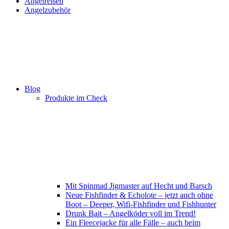
Angelreisen
Angelzubehör
Blog
Produkte im Check
Mit Spinmad Jigmaster auf Hecht und Barsch
Neue Fishfinder & Echolote – jetzt auch ohne
Boot – Deeper, Wifi-Fishfinder und Fishhunter
Drunk Bait – Angelköder voll im Trend!
Ein Fleecejacke für alle Fälle – auch beim