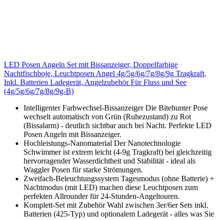
LED Posen Angeln Set mit Bissanzeiger, Doppelfarbige
Nachtfischboje, Leuchtposen Angel 4g/5g/6g/7g/8g/9g Tragkraft,
Inkl. Batterien Ladegerät, Angelzubehör Für Fluss und See
(4g/5g/6g/7g/8g/9g-B)
Intelligenter Farbwechsel-Bissanzeiger Die Bitehunter Pose
wechselt automatisch von Grün (Ruhezustand) zu Rot
(Bissalarm) - deutlich sichtbar auch bei Nacht. Perfekte LED
Posen Angeln mit Bissanzeiger.
Hochleistungs-Nanomaterial Der Nanotechnologie
Schwimmer ist extrem leicht (4-9g Tragkraft) bei gleichzeitig
hervorragender Wasserdichtheit und Stabilität - ideal als
Waggler Posen für starke Strömungen.
Zweifach-Beleuchtungssystem Tagesmodus (ohne Batterie) +
Nachtmodus (mit LED) machen diese Leuchtposen zum
perfekten Allrounder für 24-Stunden-Angeltouren.
Komplett-Set mit Zubehör Wahl zwischen 3er/6er Sets inkl.
Batterien (425-Typ) und optionalem Ladegerät - alles was Sie