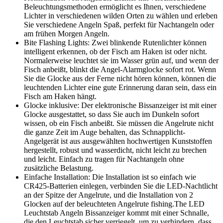
Beleuchtungsmethoden ermöglicht es Ihnen, verschiedene
Lichter in verschiedenen wilden Orten zu wählen und erleben
Sie verschiedene Angeln Spaß, perfekt für Nachtangeln oder
am frühen Morgen Angeln.
Bite Flashing Lights: Zwei blinkende Rutenlichter können
intelligent erkennen, ob der Fisch am Haken ist oder nicht.
Normalerweise leuchtet sie im Wasser grün auf, und wenn der
Fisch anbeißt, blinkt die Angel-Alarmglocke sofort rot. Wenn
Sie die Glocke aus der Ferne nicht hören können, können die
leuchtenden Lichter eine gute Erinnerung daran sein, dass ein
Fisch am Haken hängt.
Glocke inklusive: Der elektronische Bissanzeiger ist mit einer
Glocke ausgestattet, so dass Sie auch im Dunkeln sofort
wissen, ob ein Fisch anbeißt. Sie müssen die Angelrute nicht
die ganze Zeit im Auge behalten, das Schnapplicht-
Angelgerät ist aus ausgewählten hochwertigen Kunststoffen
hergestellt, robust und wasserdicht, nicht leicht zu brechen
und leicht. Einfach zu tragen für Nachtangeln ohne
zusätzliche Belastung.
Einfache Installation: Die Installation ist so einfach wie
CR425-Batterien einlegen, verbinden Sie die LED-Nachtlicht
an der Spitze der Angelrute, und die Installation von 2
Glocken auf der beleuchteten Angelrute fishing.The LED
Leuchtstab Angeln Bissanzeiger kommt mit einer Schnalle,
die den Leuchtstab sicher verriegelt, um zu verhindern, dass