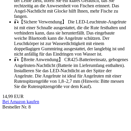
der Leine zieht, hören Sie ein klares Geräusch, das Sie
rechtzeitig an die Anwesenheit von Fischen erinnert. Das
Angel-Nachtlicht mit Glocke hilft Ihnen, mehr Fische zu
fangen.
🎣【Sichere Verwendung】 Die LED-Leuchtrute-Angelrute
ist mit einer Schnalle ausgestattet, die die Rute festhalten und
verhindern kann, dass sie herunterfällt. Das eingebaute
weiche Bluetooth kann die Angelrute schützen. Der
Leuchtkörper ist zur Wasserdichtigkeit mit einem
doppellagigen Gummiring ausgestattet, der langlebig ist und
nicht anfällig für das Eindringen von Wasser ist.
🎣【Breite Anwendung】 CR425-Batterieeinsatz, gebogenes
Angelruten-Nachtlicht (Batterie im Lieferumfang enthalten).
Installieren Sie das LED-Nachtlicht an der Spitze der
Angelrute. Die Angelrute ist ideal für Angelruten mit einer
Rutenspitzengröße von 1,8–2,7 mm (Hinweis: Bitte messen
Sie die Rutenspitzengröße vor dem Kauf).
14,99 EUR
Bei Amazon kaufen
Bestseller Nr. 8