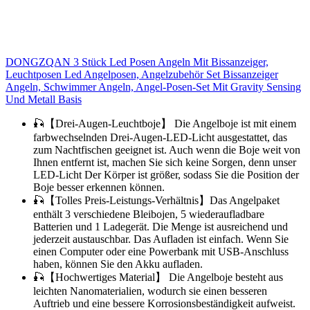
DONGZQAN 3 Stück Led Posen Angeln Mit Bissanzeiger,
Leuchtposen Led Angelposen, Angelzubehör Set Bissanzeiger
Angeln, Schwimmer Angeln, Angel-Posen-Set Mit Gravity Sensing
Und Metall Basis
🎣【Drei-Augen-Leuchtboje】 Die Angelboje ist mit einem
farbwechselnden Drei-Augen-LED-Licht ausgestattet, das
zum Nachtfischen geeignet ist. Auch wenn die Boje weit von
Ihnen entfernt ist, machen Sie sich keine Sorgen, denn unser
LED-Licht Der Körper ist größer, sodass Sie die Position der
Boje besser erkennen können.
🎣【Tolles Preis-Leistungs-Verhältnis】Das Angelpaket
enthält 3 verschiedene Bleibojen, 5 wiederaufladbare
Batterien und 1 Ladegerät. Die Menge ist ausreichend und
jederzeit austauschbar. Das Aufladen ist einfach. Wenn Sie
einen Computer oder eine Powerbank mit USB-Anschluss
haben, können Sie den Akku aufladen.
🎣【Hochwertiges Material】 Die Angelboje besteht aus
leichten Nanomaterialien, wodurch sie einen besseren
Auftrieb und eine bessere Korrosionsbeständigkeit aufweist.