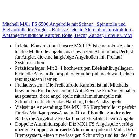
Mitchell MX1 FS 6500 Angelrolle mit Schnur - Spinnrolle und
Freilaufrolle für Angler - Robuste, leichte Aluminiumkonstruktion -
Anfängerfreundliche Karpfen Rolle, Hecht, Zander, Forelle UVM
Leichte Konstruktion: Unsere MX1 FS ist eine robuste, aber
leichte Multirolle angeln aus schwarzem Aluminium; Perfekt
für Angler, die eine langlebige Angelrollen mit Freilauf
System suchen
Präzisionslager: Mit 2+1 hochwertigen Edelstahlkugellagern
bietet die Angelrolle bespult oder unbespult nach wahl, einen
reibungslosen Betrieb
Freilaufsystem: Die Freilaufrolle Karpfen ist mit Mitchells
bewährtem Freilaufsystem mit Anti-Reverse Ein/Aus Schalter
ausgestattet; diese angel spule mit Aluminiumspule mit
Schnurclip erleichtert das Handling beim Ansitzangeln
Vielseitige Anwendung: Die MX1 FS Karpfenrolle ist perfekt
für das Multi-purpose-Angeln; Ob auf Forelle, Zander oder
Barbe, die Angelrolle Freilauf bietet Flexibilität beim Angeln
Doppelte Aluminiumspule: Die MX1 FS Angelspule verfügt
über eine doppelt anodisierte Aluminiumspule mit Multi-Disc
Bremssystem, einen zuverlässigen Schnurclip und ist ideal für