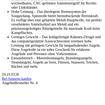
wechselbaren, CNC-gefrästen Aluminiumgriff für Rechts-
oder Linkshänder.
Hohe Leistung – Das überlegene Bremssystem der
Sougayilang- Spinnrolle bietet beeindruckende Bremskraft.
Es verfügt über eine gehärtete Metall-Hauptwelle, ein perfekt
verarbeitetes Antriebsritzel aus Metall und ein
präzisionsgefertigtes Ritzelgetriebe für maximale Kraft beim
Kampffischen.
Geringes Gewicht – Das hohlgefertigte Rahmen-Design und
das computergestützte Auswuchtsystem vereinen hohe
Leistung mit geringem Gewicht für langanhaltendes Angeln.
Diese Angelrolle ist ein tolles Geschenk für erfahrene
Angelnde und Personen ohne Vorkenntnisse.
Einsatzbereich – Meeresbootangeln, Brandungsangeln,
Strandangeln, Angeln an Seen, Flüssen, Stauseen, Teichen,
Bächen und mehr.
19,19 EUR
Bei Amazon kaufen
Angebot
Bestseller Nr. 4