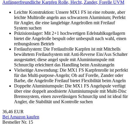
Anfängerfreundliche Karpfen Rolle, Hecht, Zander, Forelle UVM
Leichte Konstruktion: Unsere MX1 FS ist eine robuste, aber
leichte Multirolle angeln aus schwarzem Aluminium; Perfekt
für Angler, die eine langlebige Angelrollen mit Freilauf
System suchen
Präzisionslager: Mit 2+1 hochwertigen Edelstahlkugellagern
bietet die Angelrolle bespult oder unbespult nach wahl, einen
reibungslosen Betrieb
Freilaufsystem: Die Freilaufrolle Karpfen ist mit Mitchells
bewährtem Freilaufsystem mit Anti-Reverse Ein/Aus Schalter
ausgestattet; diese angel spule mit Aluminiumspule mit
Schnurclip erleichtert das Handling beim Ansitzangeln
Vielseitige Anwendung: Die MX1 FS Karpfenrolle ist perfekt
für das Multi-purpose-Angeln; Ob auf Forelle, Zander oder
Barbe, die Angelrolle Freilauf bietet Flexibilität beim Angeln
Doppelte Aluminiumspule: Die MX1 FS Angelspule verfügt
über eine doppelt anodisierte Aluminiumspule mit Multi-Disc
Bremssystem, einen zuverlässigen Schnurclip und ist ideal für
Angler, die Stabilität und Kontrolle suchen
36,46 EUR
Bei Amazon kaufen
Bestseller Nr. 15