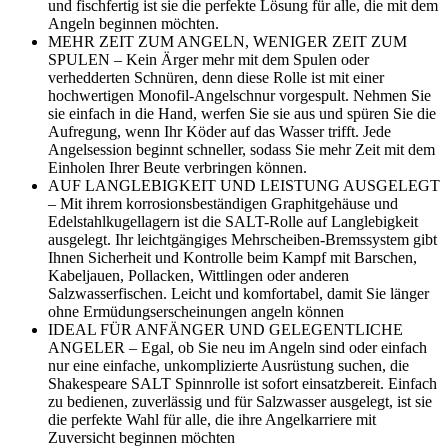
und fischfertig ist sie die perfekte Lösung für alle, die mit dem
Angeln beginnen möchten.
MEHR ZEIT ZUM ANGELN, WENIGER ZEIT ZUM
SPULEN – Kein Ärger mehr mit dem Spulen oder
verhedderten Schnüren, denn diese Rolle ist mit einer
hochwertigen Monofil-Angelschnur vorgespult. Nehmen Sie
sie einfach in die Hand, werfen Sie sie aus und spüren Sie die
Aufregung, wenn Ihr Köder auf das Wasser trifft. Jede
Angelsession beginnt schneller, sodass Sie mehr Zeit mit dem
Einholen Ihrer Beute verbringen können.
AUF LANGLEBIGKEIT UND LEISTUNG AUSGELEGT
– Mit ihrem korrosionsbeständigen Graphitgehäuse und
Edelstahlkugellagern ist die SALT-Rolle auf Langlebigkeit
ausgelegt. Ihr leichtgängiges Mehrscheiben-Bremssystem gibt
Ihnen Sicherheit und Kontrolle beim Kampf mit Barschen,
Kabeljauen, Pollacken, Wittlingen oder anderen
Salzwasserfischen. Leicht und komfortabel, damit Sie länger
ohne Ermüdungserscheinungen angeln können
IDEAL FÜR ANFÄNGER UND GELEGENTLICHE
ANGELER – Egal, ob Sie neu im Angeln sind oder einfach
nur eine einfache, unkomplizierte Ausrüstung suchen, die
Shakespeare SALT Spinnrolle ist sofort einsatzbereit. Einfach
zu bedienen, zuverlässig und für Salzwasser ausgelegt, ist sie
die perfekte Wahl für alle, die ihre Angelkarriere mit
Zuversicht beginnen möchten