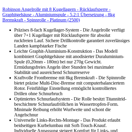
Robinson Angelrolle mit 8 Kugellagern - Rücklaufsperre -
Graphitgehäuse - Aluminiumspule - 5.2:1 Übersetzung - 8kg
Bremskraft - Spinnrolle - Platinum (2500)
Präzises 8-fach Kugellager-System - Die Angelrolle verfügt
über 7+1 Kugellager mit Rücklaufsperre für absolut
ruckfreien Lauf. Sichere Drillkontrolle garantiert zuverlässiges
Landen kampfstarker Fische
Leichte Graphit-Aluminium-Konstruktion - Das Modell
kombiniert Graphitgehäuse mit anodisierter Duraluminium-
Spule (0,20mm - 180m) bei nur 270g Gewicht.
Ermüdungsfreies Angeln über Stunden bei maximaler
Stabilität und ausreichend Schnurreserve
Kraftvolle Frontbremse mit 8kg Bremskraft - Die Spinnrolle
bietet präzise Multi-Disc-Bremse mit computerbalanciertem
Rotor. Feinfühlige Einstellung ermöglicht kontrolliertes
Drillen ohne Schnurbruch
Optimiertes Schnurlaufsystem - Die Rolle besitzt Titannitrid-
beschichtete Schnurlaufröllchen in Wassertropfen-Form.
Minimale Reibung erhöht Wurfweite und schont die
Angelschnur
Universelle Links-Rechts-Montage - Das Produkt erlaubt
beidseitigen Kurbelumbau mit Soft-Touch-Knauf.
Individuelle Anpassung steigert Komfort für Links- und