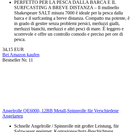
PERFETTO PER LA PESCA DALLA BARCA E IL
SURFCASTING A BREVE DISTANZA – Il mulinello
Shakespeare SALT misura 7000 è ideale per la pesca dalla
barca e il surfcasting a breve distanza. Compatto ma potente, è
in grado di gestire senza problemi persici, merluzzi gialli,
merluzzi bianchi, merluzzi e altri pesci di mare. È leggero e
scorrevole e offre un controllo comodo e preciso per ore di
pesca.
34,15 EUR
Bei Amazon kaufen
Bestseller Nr. 11
Angelrolle QE6000, 12BB Metall-Spinnrolle für Verschiedene
Angelarten
Schnelle Angelrolle / Spinnrolle mit großer Leistung, für
Salzwasser geeignet. Korrosionsschutz-Beschichtung,