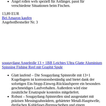
Angel rollen wels speziell für Anfänger, passt für
verschiedene Situationen beim Fischen.
13,89 EUR
Bei Amazon kaufen
Angebot
Bestseller Nr. 3
sougayilang Angelrolle 13 + 1BB Leichtes Ultra Glatte Aluminium
Spinning Fishing Reel mit Graphit Spule
Glatt laufend – Die Sougayilang Spinnrolle mit 13+1
Kugellagern ist korrosionsbeständig und bietet dank der
sofortigen Ein-Stopp-Einweg-Rücklaufsperre ein besonders
geschmeidiges Laufverhalten. Außerdem wird eine
zusätzliche Ersatzspule kostenlos mitgeliefert.
Robust – Sougayilang-Spinnrollen sind ausgestattet mit
präzisen Messingzahnrädern, gehärteter Metall-Hauptwelle,
dreifachen Kohlefaser-Bremsscheiben und einem