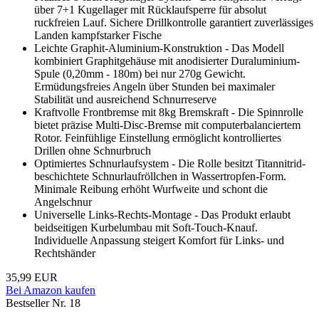
über 7+1 Kugellager mit Rücklaufsperre für absolut
ruckfreien Lauf. Sichere Drillkontrolle garantiert zuverlässiges
Landen kampfstarker Fische
Leichte Graphit-Aluminium-Konstruktion - Das Modell
kombiniert Graphitgehäuse mit anodisierter Duraluminium-
Spule (0,20mm - 180m) bei nur 270g Gewicht.
Ermüdungsfreies Angeln über Stunden bei maximaler
Stabilität und ausreichend Schnurreserve
Kraftvolle Frontbremse mit 8kg Bremskraft - Die Spinnrolle
bietet präzise Multi-Disc-Bremse mit computerbalanciertem
Rotor. Feinfühlige Einstellung ermöglicht kontrolliertes
Drillen ohne Schnurbruch
Optimiertes Schnurlaufsystem - Die Rolle besitzt Titannitrid-
beschichtete Schnurlaufröllchen in Wassertropfen-Form.
Minimale Reibung erhöht Wurfweite und schont die
Angelschnur
Universelle Links-Rechts-Montage - Das Produkt erlaubt
beidseitigen Kurbelumbau mit Soft-Touch-Knauf.
Individuelle Anpassung steigert Komfort für Links- und
Rechtshänder
35,99 EUR
Bei Amazon kaufen
Bestseller Nr. 18