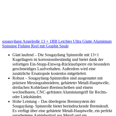
sougayilang Angelrolle 13 + 1BB Leichtes Ultra Glatte Aluminium
Spinning Fishing Reel mit Graphit Spule
Glatt laufend – Die Sougayilang Spinnrolle mit 13+1
Kugellagern ist korrosionsbeständig und bietet dank der
sofortigen Ein-Stopp-Einweg-Rücklaufsperre ein besonders
geschmeidiges Laufverhalten. Außerdem wird eine
zusätzliche Ersatzspule kostenlos mitgeliefert.
Robust – Sougayilang-Spinnrollen sind ausgestattet mit
präzisen Messingzahnrädern, gehärteter Metall-Hauptwelle,
dreifachen Kohlefaser-Bremsscheiben und einem
wechselbaren, CNC-gefrästen Aluminiumgriff für Rechts-
oder Linkshänder.
Hohe Leistung – Das überlegene Bremssystem der
Sougayilang- Spinnrolle bietet beeindruckende Bremskraft.
Es verfügt über eine gehärtete Metall-Hauptwelle, ein perfekt
verarbeitetes Antriebsritzel aus Metall und ein