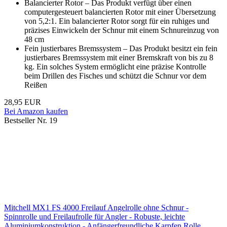
Balancierter Rotor – Das Produkt verfügt über einen
computergesteuert balancierten Rotor mit einer Übersetzung
von 5,2:1. Ein balancierter Rotor sorgt für ein ruhiges und
präzises Einwickeln der Schnur mit einem Schnureinzug von
48 cm
Fein justierbares Bremssystem – Das Produkt besitzt ein fein
justierbares Bremssystem mit einer Bremskraft von bis zu 8
kg. Ein solches System ermöglicht eine präzise Kontrolle
beim Drillen des Fisches und schützt die Schnur vor dem
Reißen
28,95 EUR
Bei Amazon kaufen
Bestseller Nr. 19
Mitchell MX1 FS 4000 Freilauf Angelrolle ohne Schnur -
Spinnrolle und Freilaufrolle für Angler - Robuste, leichte
Aluminiumkonstruktion - Anfängerfreundliche Karpfen Rolle,