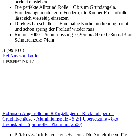
perfekt einstellen
Die perfekte Allround-Rolle – Ob zum Grundangeln,
Forellenangeln oder zum Feedern, die Runner Freilaufrolle
lässt sich vielseitig einsetzen
Direktes Umschalten – Eine halbe Kurbelumdrehung reicht
und schon spring der Freilauf wieder raus
Runner 3000 – Schnurfassung: 0,20mm/260m 0,28mm/135m
Schnureinzug: 74cm
31,99 EUR
Bei Amazon kaufen
Bestseller Nr. 17
Robinson Angelrolle mit 8 Kugellagern - Rücklaufsperre -
Graphitgehäuse - Aluminiumspule - 5.2:1 Übersetzung - 8kg
Bremskraft - Spinnrolle - Platinum (2500)
Präzises 8-fach Kugellager-System - Die Angelrolle verfügt