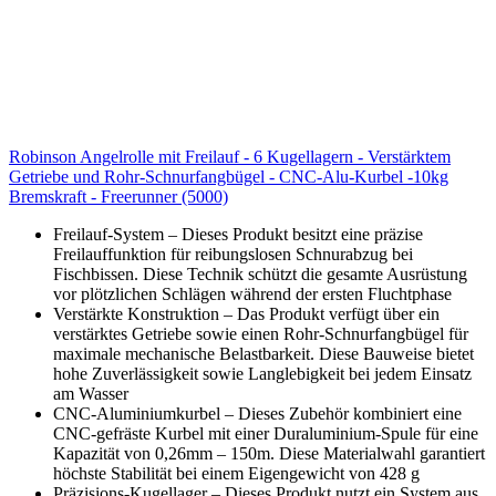
Robinson Angelrolle mit Freilauf - 6 Kugellagern - Verstärktem
Getriebe und Rohr-Schnurfangbügel - CNC-Alu-Kurbel -10kg
Bremskraft - Freerunner (5000)
Freilauf-System – Dieses Produkt besitzt eine präzise
Freilauffunktion für reibungslosen Schnurabzug bei
Fischbissen. Diese Technik schützt die gesamte Ausrüstung
vor plötzlichen Schlägen während der ersten Fluchtphase
Verstärkte Konstruktion – Das Produkt verfügt über ein
verstärktes Getriebe sowie einen Rohr-Schnurfangbügel für
maximale mechanische Belastbarkeit. Diese Bauweise bietet
hohe Zuverlässigkeit sowie Langlebigkeit bei jedem Einsatz
am Wasser
CNC-Aluminiumkurbel – Dieses Zubehör kombiniert eine
CNC-gefräste Kurbel mit einer Duraluminium-Spule für eine
Kapazität von 0,26mm – 150m. Diese Materialwahl garantiert
höchste Stabilität bei einem Eigengewicht von 428 g
Präzisions-Kugellager – Dieses Produkt nutzt ein System aus