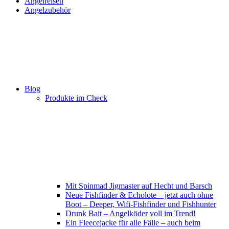
Angelreisen
Angelzubehör
Blog
Produkte im Check
Mit Spinmad Jigmaster auf Hecht und Barsch
Neue Fishfinder & Echolote – jetzt auch ohne
Boot – Deeper, Wifi-Fishfinder und Fishhunter
Drunk Bait – Angelköder voll im Trend!
Ein Fleecejacke für alle Fälle – auch beim