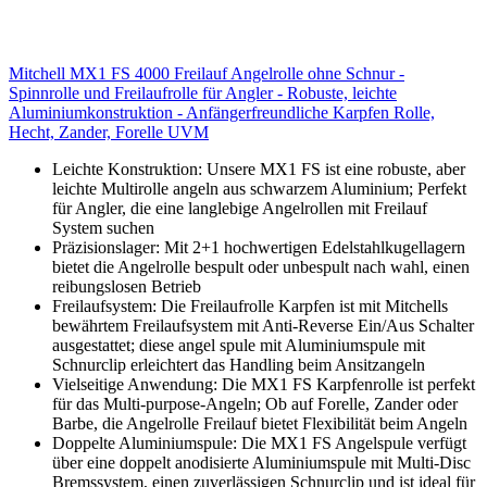
Mitchell MX1 FS 4000 Freilauf Angelrolle ohne Schnur -
Spinnrolle und Freilaufrolle für Angler - Robuste, leichte
Aluminiumkonstruktion - Anfängerfreundliche Karpfen Rolle,
Hecht, Zander, Forelle UVM
Leichte Konstruktion: Unsere MX1 FS ist eine robuste, aber
leichte Multirolle angeln aus schwarzem Aluminium; Perfekt
für Angler, die eine langlebige Angelrollen mit Freilauf
System suchen
Präzisionslager: Mit 2+1 hochwertigen Edelstahlkugellagern
bietet die Angelrolle bespult oder unbespult nach wahl, einen
reibungslosen Betrieb
Freilaufsystem: Die Freilaufrolle Karpfen ist mit Mitchells
bewährtem Freilaufsystem mit Anti-Reverse Ein/Aus Schalter
ausgestattet; diese angel spule mit Aluminiumspule mit
Schnurclip erleichtert das Handling beim Ansitzangeln
Vielseitige Anwendung: Die MX1 FS Karpfenrolle ist perfekt
für das Multi-purpose-Angeln; Ob auf Forelle, Zander oder
Barbe, die Angelrolle Freilauf bietet Flexibilität beim Angeln
Doppelte Aluminiumspule: Die MX1 FS Angelspule verfügt
über eine doppelt anodisierte Aluminiumspule mit Multi-Disc
Bremssystem, einen zuverlässigen Schnurclip und ist ideal für