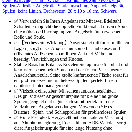
Generisch Angelschnur-Wickler – Kompaktes Spulenwerkzeug,
Spulen-Aufroller, Angelrolle, Spulenmaschine, Angelwickelgerät,
Spulen, keine Linien, Drehsystem, 28 x 10 x 10 cm, Schwarz
✅ Verwandeln Sie Ihren Angelansatz: Mit zwei Edelstahl-
Schäften ermöglicht die doppelte Funktionalität unserer Spule
eine mühelose Übertragung von Angelschnüren zwischen
Rolle und Spule.
✅ 【Verbesserte Wicklung】Ausgestattet mit fortschrittlichen
Lagern, sorgt unser Angelschnurspule für müheloses und
effizientes Aufziehen, spart Ihnen Zeit und Mühe und
beseitigt Verwicklungen und Knoten.
Stabile Basis für Balance: Erzielen Sie optimale Stabilität und
kein Verrutschen beim Spulen mit der festen Basis unserer
Angelschnurspule. Seine große krafttragende Fläche sorgt für
ein problemloses und müheloses Spulen, perfekt für ein
nahtloses Linienmanagement
✅ Vielseitig einsetzbar: Mit seinem anpassungsfähigen
Design ist dieser Angelschnurspule für kleine und große
Spulen geeignet und eignet sich somit perfekt für eine
Vielzahl von Angelanwendungen. Verwenden Sie es
Baitcast-, Spinn- und Schlepprollen für problemloses Spulen.
✅ Hohe Festigkeit: Hergestellt mit einer soliden Mischung
aus Aluminiumlegierung, Edelstahl und ABS-Material, sorgt
diese Angelschnurspule für eine lange Nutzung ohne