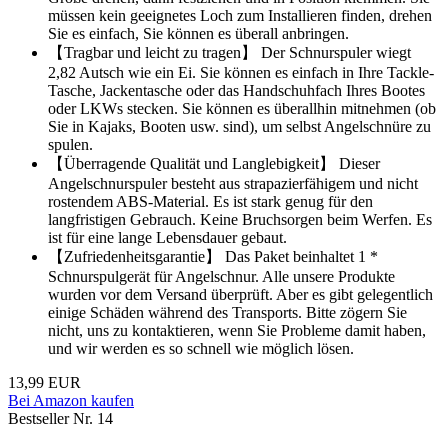
müssen kein geeignetes Loch zum Installieren finden, drehen
Sie es einfach, Sie können es überall anbringen.
【Tragbar und leicht zu tragen】 Der Schnurspuler wiegt
2,82 Autsch wie ein Ei. Sie können es einfach in Ihre Tackle-
Tasche, Jackentasche oder das Handschuhfach Ihres Bootes
oder LKWs stecken. Sie können es überallhin mitnehmen (ob
Sie in Kajaks, Booten usw. sind), um selbst Angelschnüre zu
spulen.
【Überragende Qualität und Langlebigkeit】 Dieser
Angelschnurspuler besteht aus strapazierfähigem und nicht
rostendem ABS-Material. Es ist stark genug für den
langfristigen Gebrauch. Keine Bruchsorgen beim Werfen. Es
ist für eine lange Lebensdauer gebaut.
【Zufriedenheitsgarantie】 Das Paket beinhaltet 1 *
Schnurspulgerät für Angelschnur. Alle unsere Produkte
wurden vor dem Versand überprüft. Aber es gibt gelegentlich
einige Schäden während des Transports. Bitte zögern Sie
nicht, uns zu kontaktieren, wenn Sie Probleme damit haben,
und wir werden es so schnell wie möglich lösen.
13,99 EUR
Bei Amazon kaufen
Bestseller Nr. 14