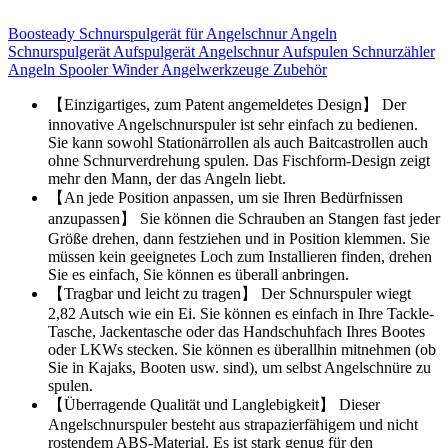
Boosteady Schnurspulgerät für Angelschnur Angeln
Schnurspulgerät Aufspulgerät Angelschnur Aufspulen Schnurzähler
Angeln Spooler Winder Angelwerkzeuge Zubehör
【Einzigartiges, zum Patent angemeldetes Design】 Der
innovative Angelschnurspuler ist sehr einfach zu bedienen.
Sie kann sowohl Stationärrollen als auch Baitcastrollen auch
ohne Schnurverdrehung spulen. Das Fischform-Design zeigt
mehr den Mann, der das Angeln liebt.
【An jede Position anpassen, um sie Ihren Bedürfnissen
anzupassen】 Sie können die Schrauben an Stangen fast jeder
Größe drehen, dann festziehen und in Position klemmen. Sie
müssen kein geeignetes Loch zum Installieren finden, drehen
Sie es einfach, Sie können es überall anbringen.
【Tragbar und leicht zu tragen】 Der Schnurspuler wiegt
2,82 Autsch wie ein Ei. Sie können es einfach in Ihre Tackle-
Tasche, Jackentasche oder das Handschuhfach Ihres Bootes
oder LKWs stecken. Sie können es überallhin mitnehmen (ob
Sie in Kajaks, Booten usw. sind), um selbst Angelschnüre zu
spulen.
【Überragende Qualität und Langlebigkeit】 Dieser
Angelschnurspuler besteht aus strapazierfähigem und nicht
rostendem ABS-Material. Es ist stark genug für den