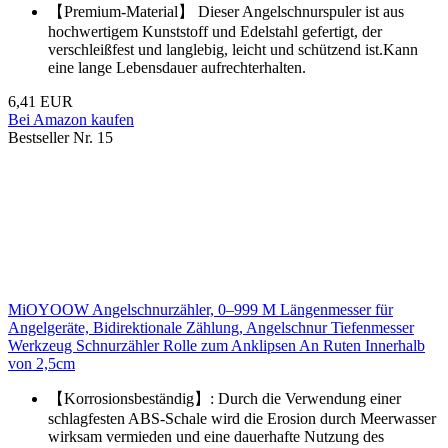
【Premium-Material】 Dieser Angelschnurspuler ist aus
hochwertigem Kunststoff und Edelstahl gefertigt, der
verschleißfest und langlebig, leicht und schützend ist.Kann
eine lange Lebensdauer aufrechterhalten.
6,41 EUR
Bei Amazon kaufen
Bestseller Nr. 15
MiOYOOW Angelschnurzähler, 0–999 M Längenmesser für
Angelgeräte, Bidirektionale Zählung, Angelschnur Tiefenmesser
Werkzeug Schnurzähler Rolle zum Anklipsen An Ruten Innerhalb
von 2,5cm
【Korrosionsbeständig】: Durch die Verwendung einer
schlagfesten ABS-Schale wird die Erosion durch Meerwasser
wirksam vermieden und eine dauerhafte Nutzung des