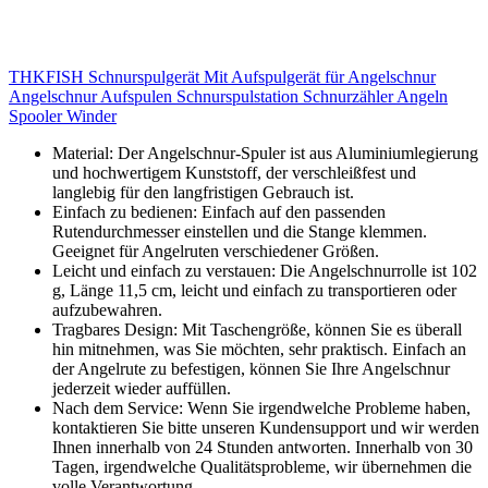
THKFISH Schnurspulgerät Mit Aufspulgerät für Angelschnur
Angelschnur Aufspulen Schnurspulstation Schnurzähler Angeln
Spooler Winder
Material: Der Angelschnur-Spuler ist aus Aluminiumlegierung
und hochwertigem Kunststoff, der verschleißfest und
langlebig für den langfristigen Gebrauch ist.
Einfach zu bedienen: Einfach auf den passenden
Rutendurchmesser einstellen und die Stange klemmen.
Geeignet für Angelruten verschiedener Größen.
Leicht und einfach zu verstauen: Die Angelschnurrolle ist 102
g, Länge 11,5 cm, leicht und einfach zu transportieren oder
aufzubewahren.
Tragbares Design: Mit Taschengröße, können Sie es überall
hin mitnehmen, was Sie möchten, sehr praktisch. Einfach an
der Angelrute zu befestigen, können Sie Ihre Angelschnur
jederzeit wieder auffüllen.
Nach dem Service: Wenn Sie irgendwelche Probleme haben,
kontaktieren Sie bitte unseren Kundensupport und wir werden
Ihnen innerhalb von 24 Stunden antworten. Innerhalb von 30
Tagen, irgendwelche Qualitätsprobleme, wir übernehmen die
volle Verantwortung.