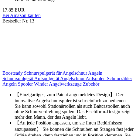
17,85 EUR
Bei Amazon kaufen
Bestseller Nr. 13
Boosteady Schnurspulgerät für Angelschnur Angeln
Schnurspulgerät Aufspulgerät Angelschnur Aufspulen Schnurzähler
Angeln Spooler Winder Angelwerkzeuge Zubehör
【Einzigartiges, zum Patent angemeldetes Design】 Der
innovative Angelschnurspuler ist sehr einfach zu bedienen.
Sie kann sowohl Stationärrollen als auch Baitcastrollen auch
ohne Schnurverdrehung spulen. Das Fischform-Design zeigt
mehr den Mann, der das Angeln liebt.
【An jede Position anpassen, um sie Ihren Bedürfnissen
anzupassen】 Sie können die Schrauben an Stangen fast jeder
Größe drehen, dann festziehen und in Position klemmen. Sie