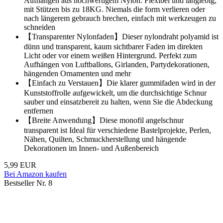
Aufhängen aus hochwertigem Nylon. Flexibel und langlebig,
mit Stützen bis zu 18KG. Niemals die form verlieren oder
nach längerem gebrauch brechen, einfach mit werkzeugen zu
schneiden
【Transparenter Nylonfaden】Dieser nylondraht polyamid ist
dünn und transparent, kaum sichtbarer Faden im direkten
Licht oder vor einem weißen Hintergrund. Perfekt zum
Aufhängen von Luftballons, Girlanden, Partydekorationen,
hängenden Ornamenten und mehr
【Einfach zu Verstauen】Die klarer gummifaden wird in der
Kunststoffrolle aufgewickelt, um die durchsichtige Schnur
sauber und einsatzbereit zu halten, wenn Sie die Abdeckung
entfernen
【Breite Anwendung】Diese monofil angelschnur
transparent ist Ideal für verschiedene Bastelprojekte, Perlen,
Nähen, Quilten, Schmuckherstellung und hängende
Dekorationen im Innen- und Außenbereich
5,99 EUR
Bei Amazon kaufen
Bestseller Nr. 8