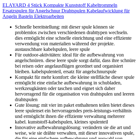
ELAYARD 4 Stück Kompakte Kunststoff Kabeltrommeln
Ersatzspulen für Angelschnur Drahtspulen Kabelaufwicklung für
Angeln Basteln Elektroarbeiten
Schnelle bereitstellung: mit dieser spule können sie
problemlos zwischen verschiedenen drahttypen wechseln.
dies ermöglicht eine schnelle einrichtung und eine effiziente
verwendung von materialien während der projekte.
austauschbare kabelspulen, leere spule
Für outdoor-aktivitäten: ideal für die aufbewahrung von
angelschnüren. diese leere spule sorgt dafür, dass ihre schnüre
bei reisen oder angelausflügen geordnet und organisiert
bleiben. kabelspulenteil, ersatz für angelschnurspule
Kompakt für mehr komfort: die kleine stellfläche dieser spule
ermöglicht eine einfache aufbewahrung in schubladen,
werkzeugkästen oder taschen und eignet sich daher
hervorragend für die organisation von drahtspulen und leeren
drahtspulen
Gute lösung: mit vier im paket enthaltenen teilen bietet dieses
leere spulenset ein hervorragendes preis-leistungs-verhältnis
und ermöglicht ihnen die effiziente verwaltung mehrerer
kabel. kunststoff-kabelspulen, kleines spulenteil
Innovative aufbewahrungslösung: verändern sie die art und
weise, wie sie drähte verwalten, mit dieser innovativen spule,
die für eine einfachere aufbewahrung und auswahl von