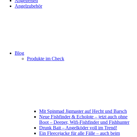
Angelreisen
Angelzubehör
Blog
Produkte im Check
Mit Spinmad Jigmaster auf Hecht und Barsch
Neue Fishfinder & Echolote – jetzt auch ohne
Boot – Deeper, Wifi-Fishfinder und Fishhunter
Drunk Bait – Angelköder voll im Trend!
Ein Fleecejacke für alle Fälle – auch beim