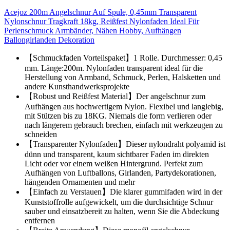
Acejoz 200m Angelschnur Auf Spule, 0,45mm Transparent
Nylonschnur Tragkraft 18kg, Reißfest Nylonfaden Ideal Für
Perlenschmuck Armbänder, Nähen Hobby, Aufhängen
Ballongirlanden Dekoration
【Schmuckfaden Vorteilspaket】1 Rolle. Durchmesser: 0,45
mm. Länge:200m. Nylonfaden transparent ideal für die
Herstellung von Armband, Schmuck, Perlen, Halsketten und
andere Kunsthandwerksprojekte
【Robust und Reißfest Material】Der angelschnur zum
Aufhängen aus hochwertigem Nylon. Flexibel und langlebig,
mit Stützen bis zu 18KG. Niemals die form verlieren oder
nach längerem gebrauch brechen, einfach mit werkzeugen zu
schneiden
【Transparenter Nylonfaden】Dieser nylondraht polyamid ist
dünn und transparent, kaum sichtbarer Faden im direkten
Licht oder vor einem weißen Hintergrund. Perfekt zum
Aufhängen von Luftballons, Girlanden, Partydekorationen,
hängenden Ornamenten und mehr
【Einfach zu Verstauen】Die klarer gummifaden wird in der
Kunststoffrolle aufgewickelt, um die durchsichtige Schnur
sauber und einsatzbereit zu halten, wenn Sie die Abdeckung
entfernen