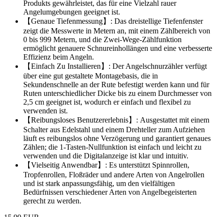
Produkts gewährleistet, das für eine Vielzahl rauer
Angelumgebungen geeignet ist.
【Genaue Tiefenmessung】: Das dreistellige Tiefenfenster
zeigt die Messwerte in Metern an, mit einem Zählbereich von
0 bis 999 Metern, und die Zwei-Wege-Zählfunktion
ermöglicht genauere Schnureinhollängen und eine verbesserte
Effizienz beim Angeln.
【Einfach Zu Installieren】: Der Angelschnurzähler verfügt
über eine gut gestaltete Montagebasis, die in
Sekundenschnelle an der Rute befestigt werden kann und für
Ruten unterschiedlicher Dicke bis zu einem Durchmesser von
2,5 cm geeignet ist, wodurch er einfach und flexibel zu
verwenden ist.
【Reibungsloses Benutzererlebnis】: Ausgestattet mit einem
Schalter aus Edelstahl und einem Drehteller zum Aufziehen
läuft es reibungslos ohne Verzögerung und garantiert genaues
Zählen; die 1-Tasten-Nullfunktion ist einfach und leicht zu
verwenden und die Digitalanzeige ist klar und intuitiv.
【Vielseitig Anwendbar】: Es unterstützt Spinnrollen,
Tropfenrollen, Floßräder und andere Arten von Angelrollen
und ist stark anpassungsfähig, um den vielfältigen
Bedürfnissen verschiedener Arten von Angelbegeisterten
gerecht zu werden.