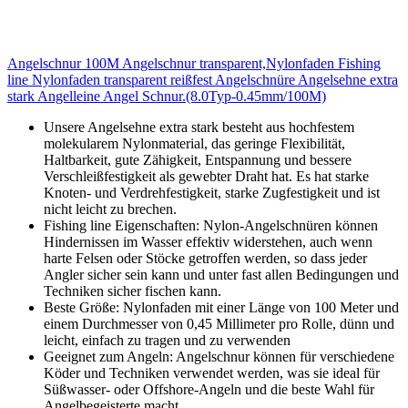
Angelschnur 100M Angelschnur transparent,Nylonfaden Fishing
line Nylonfaden transparent reißfest Angelschnüre Angelsehne extra
stark Angelleine Angel Schnur.(8.0Typ-0.45mm/100M)
Unsere Angelsehne extra stark besteht aus hochfestem
molekularem Nylonmaterial, das geringe Flexibilität,
Haltbarkeit, gute Zähigkeit, Entspannung und bessere
Verschleißfestigkeit als gewebter Draht hat. Es hat starke
Knoten- und Verdrehfestigkeit, starke Zugfestigkeit und ist
nicht leicht zu brechen.
Fishing line Eigenschaften: Nylon-Angelschnüren können
Hindernissen im Wasser effektiv widerstehen, auch wenn
harte Felsen oder Stöcke getroffen werden, so dass jeder
Angler sicher sein kann und unter fast allen Bedingungen und
Techniken sicher fischen kann.
Beste Größe: Nylonfaden mit einer Länge von 100 Meter und
einem Durchmesser von 0,45 Millimeter pro Rolle, dünn und
leicht, einfach zu tragen und zu verwenden
Geeignet zum Angeln: Angelschnur können für verschiedene
Köder und Techniken verwendet werden, was sie ideal für
Süßwasser- oder Offshore-Angeln und die beste Wahl für
Angelbegeisterte macht.