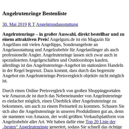
Angelrutenringe Bestenliste
30. Mai 2019
R T
Angelgrundausstattung
Angelrutenringe – in großer Auswahl, direkt bestellbar und zu
einem attraktiven Preis!
Angelguru.de ist ein Magazin für
Angelfans mit vielen Angeltipps, Sonderangebote an
Angelausstattung und Angelzubehör für Angelanfänger als auch
professionelle Angler. Angelrutenringe lassen sich zwar auch in
spezialisierten Angelgeschäften und Outdoorshops kaufen,
allerdings ist das Angelrutenringe-Angebot im stationären Handeln
in der Regel begrenzt. Dazu kommt, dass durch das begrenzte
Angebot ein Angelrutenringe-Preisvergleich objektiv nicht möglich
ist.
Durch einen Online Preisvergleich von großen Shoppingportalen
wie Amazon.de ist durch das Nebeneinander von Angelrutenringe
es einfacher möglich, einen Überblick über Angelrutenringe zu
bekommen, um auch zu einem Preisurteil zu kommen. Schauen Sie
sich also die Angelrutenringe in unseren Produktlisten gut an, denn
sie stammen von Amazon, der wohl größten Verkaufsplattform von
Angelzubehör aller Art. Wir haben dafür eine
Top 20 Liste der
„besten“ Angelrutenringe
generiert, sodass Sie schnell das richtige