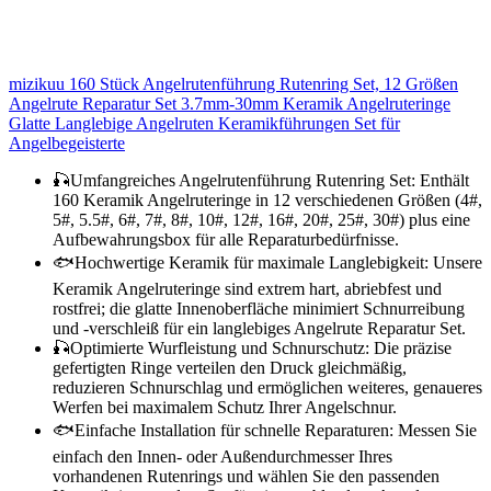
mizikuu 160 Stück Angelrutenführung Rutenring Set, 12 Größen
Angelrute Reparatur Set 3.7mm-30mm Keramik Angelruteringe
Glatte Langlebige Angelruten Keramikführungen Set für
Angelbegeisterte
🎣Umfangreiches Angelrutenführung Rutenring Set: Enthält
160 Keramik Angelruteringe in 12 verschiedenen Größen (4#,
5#, 5.5#, 6#, 7#, 8#, 10#, 12#, 16#, 20#, 25#, 30#) plus eine
Aufbewahrungsbox für alle Reparaturbedürfnisse.
🐟Hochwertige Keramik für maximale Langlebigkeit: Unsere
Keramik Angelruteringe sind extrem hart, abriebfest und
rostfrei; die glatte Innenoberfläche minimiert Schnurreibung
und -verschleiß für ein langlebiges Angelrute Reparatur Set.
🎣Optimierte Wurfleistung und Schnurschutz: Die präzise
gefertigten Ringe verteilen den Druck gleichmäßig,
reduzieren Schnurschlag und ermöglichen weiteres, genaueres
Werfen bei maximalem Schutz Ihrer Angelschnur.
🐟Einfache Installation für schnelle Reparaturen: Messen Sie
einfach den Innen- oder Außendurchmesser Ihres
vorhandenen Rutenrings und wählen Sie den passenden