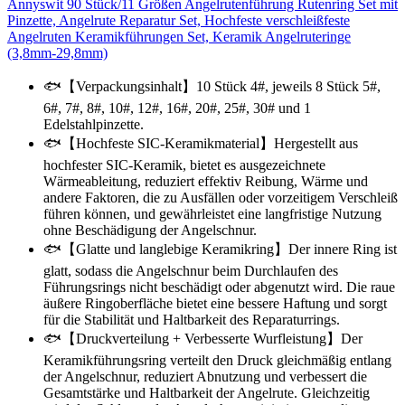
Annyswit 90 Stück/11 Größen Angelrutenführung Rutenring Set mit
Pinzette, Angelrute Reparatur Set, Hochfeste verschleißfeste
Angelruten Keramikführungen Set, Keramik Angelruteringe
(3,8mm-29,8mm)
🐟【Verpackungsinhalt】10 Stück 4#, jeweils 8 Stück 5#,
6#, 7#, 8#, 10#, 12#, 16#, 20#, 25#, 30# und 1
Edelstahlpinzette.
🐟【Hochfeste SIC-Keramikmaterial】Hergestellt aus
hochfester SIC-Keramik, bietet es ausgezeichnete
Wärmeableitung, reduziert effektiv Reibung, Wärme und
andere Faktoren, die zu Ausfällen oder vorzeitigem Verschleiß
führen können, und gewährleistet eine langfristige Nutzung
ohne Beschädigung der Angelschnur.
🐟【Glatte und langlebige Keramikring】Der innere Ring ist
glatt, sodass die Angelschnur beim Durchlaufen des
Führungsrings nicht beschädigt oder abgenutzt wird. Die raue
äußere Ringoberfläche bietet eine bessere Haftung und sorgt
für die Stabilität und Haltbarkeit des Reparaturrings.
🐟【Druckverteilung + Verbesserte Wurfleistung】Der
Keramikführungsring verteilt den Druck gleichmäßig entlang
der Angelschnur, reduziert Abnutzung und verbessert die
Gesamtstärke und Haltbarkeit der Angelrute. Gleichzeitig