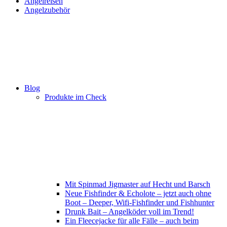
Angelreisen
Angelzubehör
Blog
Produkte im Check
Mit Spinmad Jigmaster auf Hecht und Barsch
Neue Fishfinder & Echolote – jetzt auch ohne
Boot – Deeper, Wifi-Fishfinder und Fishhunter
Drunk Bait – Angelköder voll im Trend!
Ein Fleecejacke für alle Fälle – auch beim