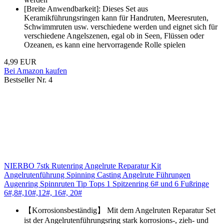
[Breite Anwendbarkeit]: Dieses Set aus
Keramikführungsringen kann für Handruten, Meeresruten,
Schwimmruten usw. verschiedene werden und eignet sich für
verschiedene Angelszenen, egal ob in Seen, Flüssen oder
Ozeanen, es kann eine hervorragende Rolle spielen
4,99 EUR
Bei Amazon kaufen
Bestseller Nr. 4
NIERBO 7stk Rutenring Angelrute Reparatur Kit
Angelrutenführung Spinning Casting Angelrute Führungen
Augenring Spinnruten Tip Tops 1 Spitzenring 6# und 6 Fußringe
6#,8#,10#,12#, 16#, 20#
【Korrosionsbeständig】 Mit dem Angelruten Reparatur Set
ist der Angelrutenführungsring stark korrosions-, zieh- und