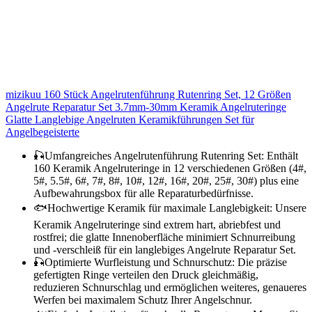
mizikuu 160 Stück Angelrutenführung Rutenring Set, 12 Größen
Angelrute Reparatur Set 3.7mm-30mm Keramik Angelruteringe
Glatte Langlebige Angelruten Keramikführungen Set für
Angelbegeisterte
🎣Umfangreiches Angelrutenführung Rutenring Set: Enthält
160 Keramik Angelruteringe in 12 verschiedenen Größen (4#,
5#, 5.5#, 6#, 7#, 8#, 10#, 12#, 16#, 20#, 25#, 30#) plus eine
Aufbewahrungsbox für alle Reparaturbedürfnisse.
🐟Hochwertige Keramik für maximale Langlebigkeit: Unsere
Keramik Angelruteringe sind extrem hart, abriebfest und
rostfrei; die glatte Innenoberfläche minimiert Schnurreibung
und -verschleiß für ein langlebiges Angelrute Reparatur Set.
🎣Optimierte Wurfleistung und Schnurschutz: Die präzise
gefertigten Ringe verteilen den Druck gleichmäßig,
reduzieren Schnurschlag und ermöglichen weiteres, genaueres
Werfen bei maximalem Schutz Ihrer Angelschnur.