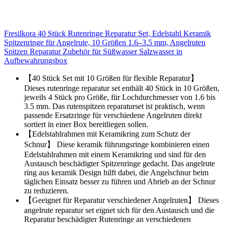
Fresilkora 40 Stück Rutenringe Reparatur Set, Edelstahl Keramik
Spitzenringe für Angelrute, 10 Größen 1.6–3.5 mm, Angelruten
Spitzen Reparatur Zubehör für Süßwasser Salzwasser in
Aufbewahrungsbox
【40 Stück Set mit 10 Größen für flexible Reparatur】
Dieses rutenringe reparatur set enthält 40 Stück in 10 Größen,
jeweils 4 Stück pro Größe, für Lochdurchmesser von 1.6 bis
3.5 mm. Das rutenspitzen reparaturset ist praktisch, wenn
passende Ersatzringe für verschiedene Angelruten direkt
sortiert in einer Box bereitliegen sollen.
【Edelstahlrahmen mit Keramikring zum Schutz der
Schnur】 Diese keramik führungsringe kombinieren einen
Edelstahlrahmen mit einem Keramikring und sind für den
Austausch beschädigter Spitzenringe gedacht. Das angelrute
ring aus keramik Design hilft dabei, die Angelschnur beim
täglichen Einsatz besser zu führen und Abrieb an der Schnur
zu reduzieren.
【Geeignet für Reparatur verschiedener Angelruten】 Dieses
angelrute reparatur set eignet sich für den Austausch und die
Reparatur beschädigter Rutenringe an verschiedenen