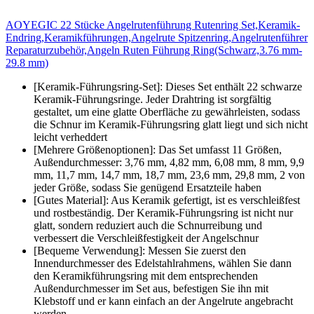
AOYEGIC 22 Stücke Angelrutenführung Rutenring Set,Keramik-
Endring,Keramikführungen,Angelrute Spitzenring,Angelrutenführer
Reparaturzubehör,Angeln Ruten Führung Ring(Schwarz,3.76 mm-
29.8 mm)
[Keramik-Führungsring-Set]: Dieses Set enthält 22 schwarze
Keramik-Führungsringe. Jeder Drahtring ist sorgfältig
gestaltet, um eine glatte Oberfläche zu gewährleisten, sodass
die Schnur im Keramik-Führungsring glatt liegt und sich nicht
leicht verheddert
[Mehrere Größenoptionen]: Das Set umfasst 11 Größen,
Außendurchmesser: 3,76 mm, 4,82 mm, 6,08 mm, 8 mm, 9,9
mm, 11,7 mm, 14,7 mm, 18,7 mm, 23,6 mm, 29,8 mm, 2 von
jeder Größe, sodass Sie genügend Ersatzteile haben
[Gutes Material]: Aus Keramik gefertigt, ist es verschleißfest
und rostbeständig. Der Keramik-Führungsring ist nicht nur
glatt, sondern reduziert auch die Schnurreibung und
verbessert die Verschleißfestigkeit der Angelschnur
[Bequeme Verwendung]: Messen Sie zuerst den
Innendurchmesser des Edelstahlrahmens, wählen Sie dann
den Keramikführungsring mit dem entsprechenden
Außendurchmesser im Set aus, befestigen Sie ihn mit
Klebstoff und er kann einfach an der Angelrute angebracht
werden