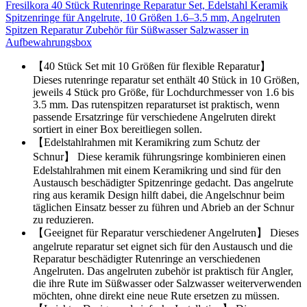
Fresilkora 40 Stück Rutenringe Reparatur Set, Edelstahl Keramik
Spitzenringe für Angelrute, 10 Größen 1.6–3.5 mm, Angelruten
Spitzen Reparatur Zubehör für Süßwasser Salzwasser in
Aufbewahrungsbox
【40 Stück Set mit 10 Größen für flexible Reparatur】
Dieses rutenringe reparatur set enthält 40 Stück in 10 Größen,
jeweils 4 Stück pro Größe, für Lochdurchmesser von 1.6 bis
3.5 mm. Das rutenspitzen reparaturset ist praktisch, wenn
passende Ersatzringe für verschiedene Angelruten direkt
sortiert in einer Box bereitliegen sollen.
【Edelstahlrahmen mit Keramikring zum Schutz der
Schnur】 Diese keramik führungsringe kombinieren einen
Edelstahlrahmen mit einem Keramikring und sind für den
Austausch beschädigter Spitzenringe gedacht. Das angelrute
ring aus keramik Design hilft dabei, die Angelschnur beim
täglichen Einsatz besser zu führen und Abrieb an der Schnur
zu reduzieren.
【Geeignet für Reparatur verschiedener Angelruten】 Dieses
angelrute reparatur set eignet sich für den Austausch und die
Reparatur beschädigter Rutenringe an verschiedenen
Angelruten. Das angelruten zubehör ist praktisch für Angler,
die ihre Rute im Süßwasser oder Salzwasser weiterverwenden
möchten, ohne direkt eine neue Rute ersetzen zu müssen.