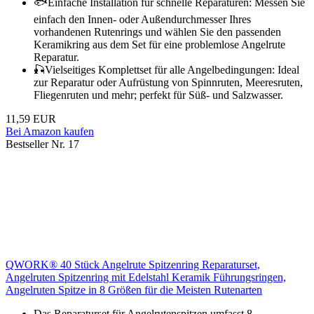
🐟Einfache Installation für schnelle Reparaturen: Messen Sie
einfach den Innen- oder Außendurchmesser Ihres
vorhandenen Rutenrings und wählen Sie den passenden
Keramikring aus dem Set für eine problemlose Angelrute
Reparatur.
🎣Vielseitiges Komplettset für alle Angelbedingungen: Ideal
zur Reparatur oder Aufrüstung von Spinnruten, Meeresruten,
Fliegenruten und mehr; perfekt für Süß- und Salzwasser.
11,59 EUR
Bei Amazon kaufen
Bestseller Nr. 17
QWORK® 40 Stück Angelrute Spitzenring Reparaturset,
Angelruten Spitzenring mit Edelstahl Keramik Führungsringen,
Angelruten Spitze in 8 Größen für die Meisten Rutenarten
Das Reparaturset für Angelrutenspitzen umfasst 8