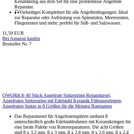
Keramikring aus dem Set für eine problemlose Angelrute
Reparatur.
🎣Vielseitiges Komplettset für alle Angelbedingungen: Ideal
zur Reparatur oder Aufrüstung von Spinnruten, Meeresruten,
Fliegenruten und mehr; perfekt für Süß- und Salzwasser.
11,59 EUR
Bei Amazon kaufen
Bestseller Nr. 7
QWORK® 40 Stück Angelrute Spitzenring Reparaturset,
Angelruten Spitzenring mit Edelstahl Keramik Führungsringen,
Angelruten Spitze in 8 Größen für die Meisten Rutenarten
Das Reparaturset für Angelrutenspitzen umfasst 8
unterschiedlich große Edelstahlrahmen mit Keramikringen für
eine breite Palette von Rutenreparaturen. Die acht Größen
sind 8 x 3,2 mm, 8 x 3 mm, 8 x 2,8 mm, 8 x 2,6 mm, 8 x 2,4