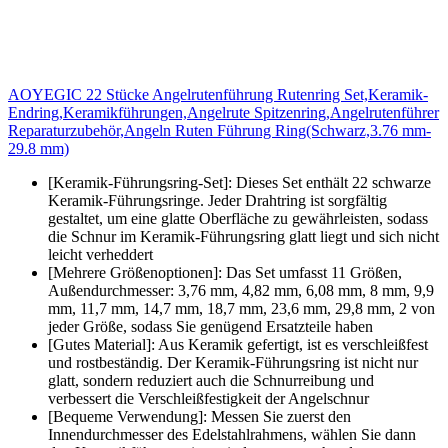
AOYEGIC 22 Stücke Angelrutenführung Rutenring Set,Keramik-
Endring,Keramikführungen,Angelrute Spitzenring,Angelrutenführer
Reparaturzubehör,Angeln Ruten Führung Ring(Schwarz,3.76 mm-
29.8 mm)
[Keramik-Führungsring-Set]: Dieses Set enthält 22 schwarze
Keramik-Führungsringe. Jeder Drahtring ist sorgfältig
gestaltet, um eine glatte Oberfläche zu gewährleisten, sodass
die Schnur im Keramik-Führungsring glatt liegt und sich nicht
leicht verheddert
[Mehrere Größenoptionen]: Das Set umfasst 11 Größen,
Außendurchmesser: 3,76 mm, 4,82 mm, 6,08 mm, 8 mm, 9,9
mm, 11,7 mm, 14,7 mm, 18,7 mm, 23,6 mm, 29,8 mm, 2 von
jeder Größe, sodass Sie genügend Ersatzteile haben
[Gutes Material]: Aus Keramik gefertigt, ist es verschleißfest
und rostbeständig. Der Keramik-Führungsring ist nicht nur
glatt, sondern reduziert auch die Schnurreibung und
verbessert die Verschleißfestigkeit der Angelschnur
[Bequeme Verwendung]: Messen Sie zuerst den
Innendurchmesser des Edelstahlrahmens, wählen Sie dann