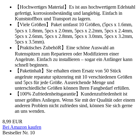
【Hochwertiges Material】Es ist aus hochwertigem Edelstahl
gefertigt, korrosionsbeständig und langlebig. Einfach in
Kunststoffbox und Transport zu lagern.
【Viele Größen】Paket umfasst 10 Größen, (5pcs x 1.6mm,
5pcs x 1.8mm, 5pcs x 2.0mm, 5pcs x 2.2mm, 5pcs x 2.4mm,
5pcs x 2.6mm, 5pcs x 2.8mm, 5pcs x 3.0mm, 5pcs x 3.2mm,
5pcs x 3.5mm).
【Praktisches ZubehöR】Eine schöne Auswahl an
Rutenspitzen zum Reparieren oder Modifizieren einer
Angelrute. Einfach zu installieren – sogar ein Anfänger kann
schnell beginnen.
【Paketinhalt】Sie erhalten einen Ersatz von 50 Stück
angelrute reparatur spitzenring mit 10 verschiedenen Größen
und 5pcs für jede Größe. Ausreichende Menge und
unterschiedliche Größen können Ihren Fangbedarf erfüllen.
【100% Zufriedenheitsgarantie】Kundenzufriedenheit ist
unser größtes Anliegen. Wenn Sie mit der Qualität oder einem
anderen Problem nicht zufrieden sind, können Sie sich gerne
an uns wenden.
8,99 EUR
Bei Amazon kaufen
Bestseller Nr. 10