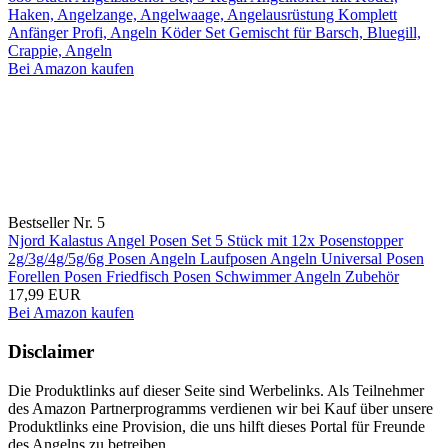
Haken, Angelzange, Angelwaage, Angelausrüstung Komplett
Anfänger Profi, Angeln Köder Set Gemischt für Barsch, Bluegill,
Crappie, Angeln
Bei Amazon kaufen
Bestseller Nr. 5
Njord Kalastus Angel Posen Set 5 Stück mit 12x Posenstopper
2g/3g/4g/5g/6g Posen Angeln Laufposen Angeln Universal Posen
Forellen Posen Friedfisch Posen Schwimmer Angeln Zubehör
17,99 EUR
Bei Amazon kaufen
Disclaimer
Die Produktlinks auf dieser Seite sind Werbelinks. Als Teilnehmer
des Amazon Partnerprogramms verdienen wir bei Kauf über unsere
Produktlinks eine Provision, die uns hilft dieses Portal für Freunde
des Angelns zu betreiben.