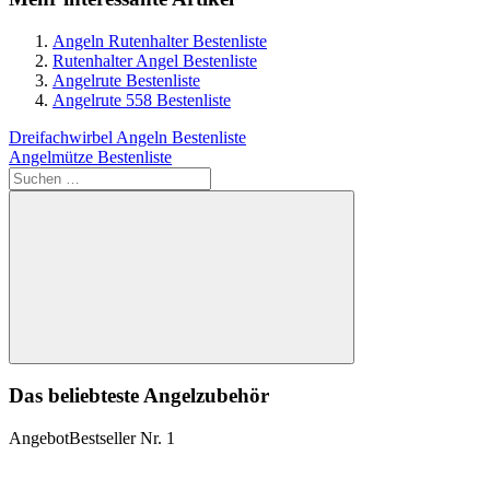
Angeln Rutenhalter Bestenliste
Rutenhalter Angel Bestenliste
Angelrute Bestenliste
Angelrute 558 Bestenliste
Beitragsnavigation
Vorheriger
Dreifachwirbel Angeln Bestenliste
Beitrag:
Nächster
Angelmütze Bestenliste
Beitrag:
Suchen
nach:
Suchen
Das beliebteste Angelzubehör
Angebot
Bestseller Nr. 1