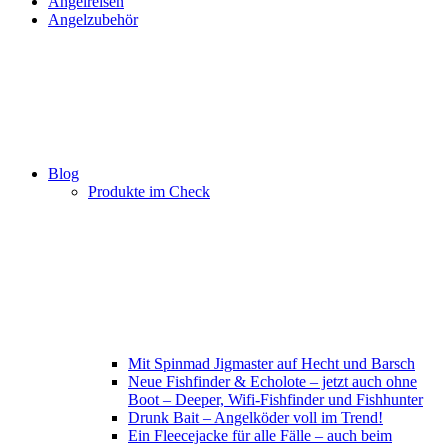
Angelreisen
Angelzubehör
Blog
Produkte im Check
Mit Spinmad Jigmaster auf Hecht und Barsch
Neue Fishfinder & Echolote – jetzt auch ohne
Boot – Deeper, Wifi-Fishfinder und Fishhunter
Drunk Bait – Angelköder voll im Trend!
Ein Fleecejacke für alle Fälle – auch beim