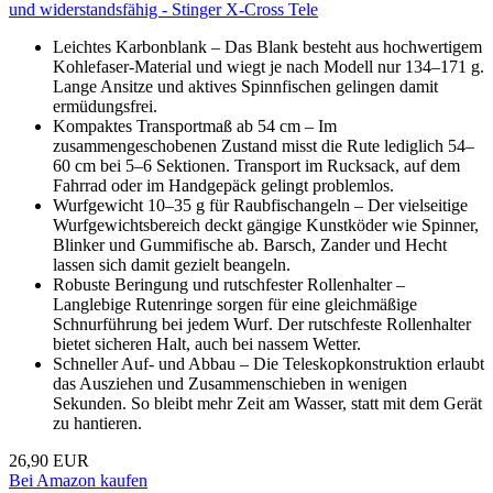
und widerstandsfähig - Stinger X-Cross Tele
Leichtes Karbonblank – Das Blank besteht aus hochwertigem
Kohlefaser-Material und wiegt je nach Modell nur 134–171 g.
Lange Ansitze und aktives Spinnfischen gelingen damit
ermüdungsfrei.
Kompaktes Transportmaß ab 54 cm – Im
zusammengeschobenen Zustand misst die Rute lediglich 54–
60 cm bei 5–6 Sektionen. Transport im Rucksack, auf dem
Fahrrad oder im Handgepäck gelingt problemlos.
Wurfgewicht 10–35 g für Raubfischangeln – Der vielseitige
Wurfgewichtsbereich deckt gängige Kunstköder wie Spinner,
Blinker und Gummifische ab. Barsch, Zander und Hecht
lassen sich damit gezielt beangeln.
Robuste Beringung und rutschfester Rollenhalter –
Langlebige Rutenringe sorgen für eine gleichmäßige
Schnurführung bei jedem Wurf. Der rutschfeste Rollenhalter
bietet sicheren Halt, auch bei nassem Wetter.
Schneller Auf- und Abbau – Die Teleskopkonstruktion erlaubt
das Ausziehen und Zusammenschieben in wenigen
Sekunden. So bleibt mehr Zeit am Wasser, statt mit dem Gerät
zu hantieren.
26,90 EUR
Bei Amazon kaufen