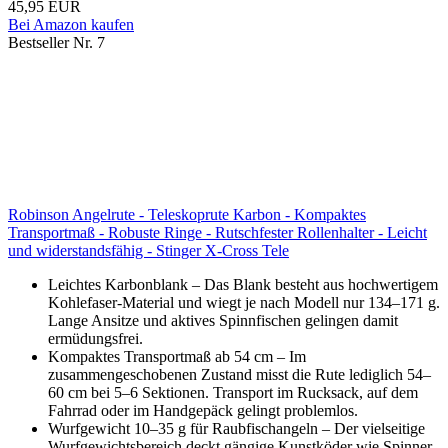
45,95 EUR
Bei Amazon kaufen
Bestseller Nr. 7
Robinson Angelrute - Teleskoprute Karbon - Kompaktes
Transportmaß - Robuste Ringe - Rutschfester Rollenhalter - Leicht
und widerstandsfähig - Stinger X-Cross Tele
Leichtes Karbonblank – Das Blank besteht aus hochwertigem
Kohlefaser-Material und wiegt je nach Modell nur 134–171 g.
Lange Ansitze und aktives Spinnfischen gelingen damit
ermüdungsfrei.
Kompaktes Transportmaß ab 54 cm – Im
zusammengeschobenen Zustand misst die Rute lediglich 54–
60 cm bei 5–6 Sektionen. Transport im Rucksack, auf dem
Fahrrad oder im Handgepäck gelingt problemlos.
Wurfgewicht 10–35 g für Raubfischangeln – Der vielseitige
Wurfgewichtsbereich deckt gängige Kunstköder wie Spinner,