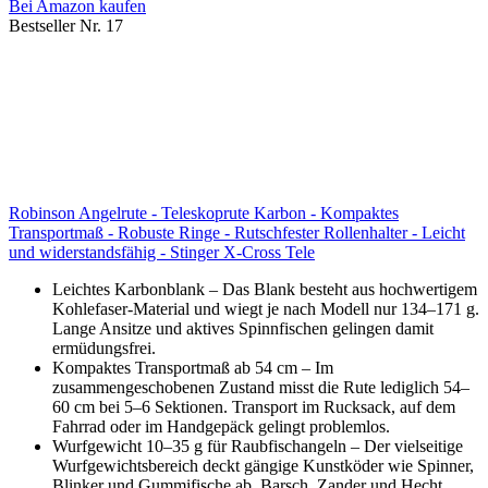
Bei Amazon kaufen
Bestseller Nr. 17
Robinson Angelrute - Teleskoprute Karbon - Kompaktes
Transportmaß - Robuste Ringe - Rutschfester Rollenhalter - Leicht
und widerstandsfähig - Stinger X-Cross Tele
Leichtes Karbonblank – Das Blank besteht aus hochwertigem
Kohlefaser-Material und wiegt je nach Modell nur 134–171 g.
Lange Ansitze und aktives Spinnfischen gelingen damit
ermüdungsfrei.
Kompaktes Transportmaß ab 54 cm – Im
zusammengeschobenen Zustand misst die Rute lediglich 54–
60 cm bei 5–6 Sektionen. Transport im Rucksack, auf dem
Fahrrad oder im Handgepäck gelingt problemlos.
Wurfgewicht 10–35 g für Raubfischangeln – Der vielseitige
Wurfgewichtsbereich deckt gängige Kunstköder wie Spinner,
Blinker und Gummifische ab. Barsch, Zander und Hecht