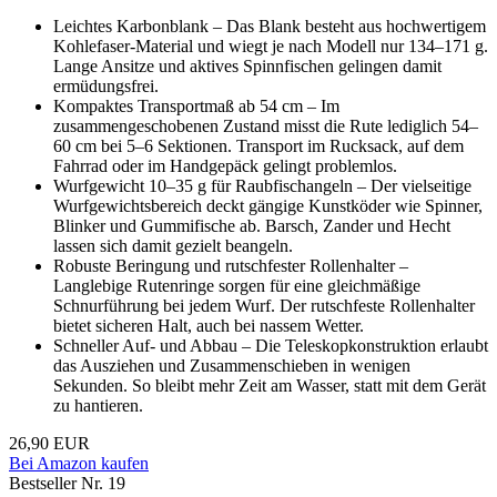
Leichtes Karbonblank – Das Blank besteht aus hochwertigem
Kohlefaser-Material und wiegt je nach Modell nur 134–171 g.
Lange Ansitze und aktives Spinnfischen gelingen damit
ermüdungsfrei.
Kompaktes Transportmaß ab 54 cm – Im
zusammengeschobenen Zustand misst die Rute lediglich 54–
60 cm bei 5–6 Sektionen. Transport im Rucksack, auf dem
Fahrrad oder im Handgepäck gelingt problemlos.
Wurfgewicht 10–35 g für Raubfischangeln – Der vielseitige
Wurfgewichtsbereich deckt gängige Kunstköder wie Spinner,
Blinker und Gummifische ab. Barsch, Zander und Hecht
lassen sich damit gezielt beangeln.
Robuste Beringung und rutschfester Rollenhalter –
Langlebige Rutenringe sorgen für eine gleichmäßige
Schnurführung bei jedem Wurf. Der rutschfeste Rollenhalter
bietet sicheren Halt, auch bei nassem Wetter.
Schneller Auf- und Abbau – Die Teleskopkonstruktion erlaubt
das Ausziehen und Zusammenschieben in wenigen
Sekunden. So bleibt mehr Zeit am Wasser, statt mit dem Gerät
zu hantieren.
26,90 EUR
Bei Amazon kaufen
Bestseller Nr. 19