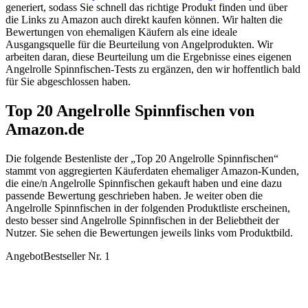
generiert, sodass Sie schnell das richtige Produkt finden und über
die Links zu Amazon auch direkt kaufen können. Wir halten die
Bewertungen von ehemaligen Käufern als eine ideale
Ausgangsquelle für die Beurteilung von Angelprodukten. Wir
arbeiten daran, diese Beurteilung um die Ergebnisse eines eigenen
Angelrolle Spinnfischen-Tests zu ergänzen, den wir hoffentlich bald
für Sie abgeschlossen haben.
Top 20 Angelrolle Spinnfischen von
Amazon.de
Die folgende Bestenliste der „Top 20 Angelrolle Spinnfischen“
stammt von aggregierten Käuferdaten ehemaliger Amazon-Kunden,
die eine/n Angelrolle Spinnfischen gekauft haben und eine dazu
passende Bewertung geschrieben haben. Je weiter oben die
Angelrolle Spinnfischen in der folgenden Produktliste erscheinen,
desto besser sind Angelrolle Spinnfischen in der Beliebtheit der
Nutzer. Sie sehen die Bewertungen jeweils links vom Produktbild.
Angebot
Bestseller Nr. 1