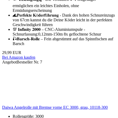
ermöglichen ein leichtes Einholen, ohne
Ermüdungserscheinung
🌊𝐏𝐞𝐫𝐟𝐞𝐤𝐭𝐞 𝐊ö𝐝𝐞𝐫𝐟ü𝐡𝐫𝐮𝐧𝐠 - Dank des hohen Schnureinzugs
von 67cm kannst du die Deine Köder leicht in der perfekten
Geschwindigkeit führen
💯 𝐈𝐧𝐟𝐢𝐧𝐢𝐭𝐲 𝟐𝟎𝟎𝟎 – CNC-Aluminiumspule -
Schnurfassung:0,12mm-150m 8x geflochtene Schnur
🎣𝐁𝐚𝐫𝐬𝐜𝐡-𝐑𝐨𝐥𝐥𝐞 – Fein abgestimmt auf das Spinnfischen auf
Barsch
29,99 EUR
Bei Amazon kaufen
Angebot
Bestseller Nr. 7
Daiwa Angelrolle mit Bremse vorne EC 3000, grau, 10118-300
Rollengröße: 3000