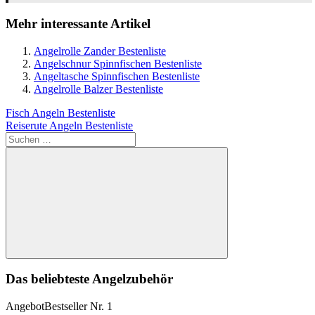
Mehr interessante Artikel
Angelrolle Zander Bestenliste
Angelschnur Spinnfischen Bestenliste
Angeltasche Spinnfischen Bestenliste
Angelrolle Balzer Bestenliste
Beitragsnavigation
Vorheriger
Fisch Angeln Bestenliste
Beitrag:
Nächster
Reiserute Angeln Bestenliste
Beitrag:
Suchen
nach:
Suchen
Das beliebteste Angelzubehör
Angebot
Bestseller Nr. 1