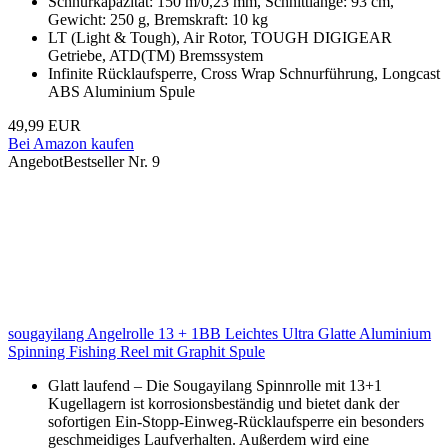
Schnurkapazität: 150 m/0,23 mm, Schnittlänge: 93 cm,
Gewicht: 250 g, Bremskraft: 10 kg
LT (Light & Tough), Air Rotor, TOUGH DIGIGEAR
Getriebe, ATD(TM) Bremssystem
Infinite Rücklaufsperre, Cross Wrap Schnurführung, Longcast
ABS Aluminium Spule
49,99 EUR
Bei Amazon kaufen
Angebot
Bestseller Nr. 9
sougayilang Angelrolle 13 + 1BB Leichtes Ultra Glatte Aluminium
Spinning Fishing Reel mit Graphit Spule
Glatt laufend – Die Sougayilang Spinnrolle mit 13+1
Kugellagern ist korrosionsbeständig und bietet dank der
sofortigen Ein-Stopp-Einweg-Rücklaufsperre ein besonders
geschmeidiges Laufverhalten. Außerdem wird eine