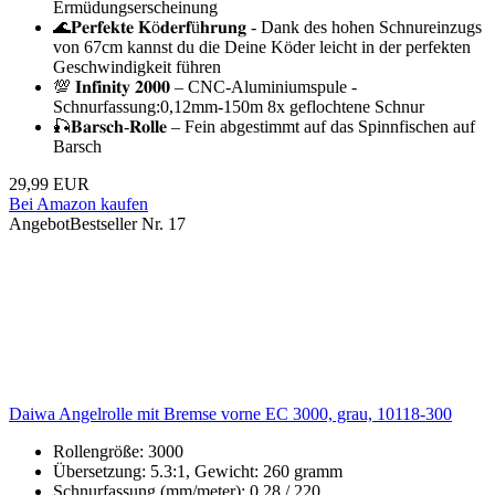
Ermüdungserscheinung
🌊𝐏𝐞𝐫𝐟𝐞𝐤𝐭𝐞 𝐊ö𝐝𝐞𝐫𝐟ü𝐡𝐫𝐮𝐧𝐠 - Dank des hohen Schnureinzugs
von 67cm kannst du die Deine Köder leicht in der perfekten
Geschwindigkeit führen
💯 𝐈𝐧𝐟𝐢𝐧𝐢𝐭𝐲 𝟐𝟎𝟎𝟎 – CNC-Aluminiumspule -
Schnurfassung:0,12mm-150m 8x geflochtene Schnur
🎣𝐁𝐚𝐫𝐬𝐜𝐡-𝐑𝐨𝐥𝐥𝐞 – Fein abgestimmt auf das Spinnfischen auf
Barsch
29,99 EUR
Bei Amazon kaufen
Angebot
Bestseller Nr. 17
Daiwa Angelrolle mit Bremse vorne EC 3000, grau, 10118-300
Rollengröße: 3000
Übersetzung: 5.3:1, Gewicht: 260 gramm
Schnurfassung (mm/meter): 0.28 / 220