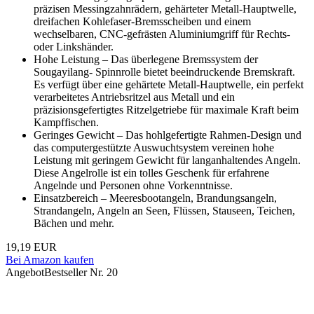
präzisen Messingzahnrädern, gehärteter Metall-Hauptwelle,
dreifachen Kohlefaser-Bremsscheiben und einem
wechselbaren, CNC-gefrästen Aluminiumgriff für Rechts-
oder Linkshänder.
Hohe Leistung – Das überlegene Bremssystem der
Sougayilang- Spinnrolle bietet beeindruckende Bremskraft.
Es verfügt über eine gehärtete Metall-Hauptwelle, ein perfekt
verarbeitetes Antriebsritzel aus Metall und ein
präzisionsgefertigtes Ritzelgetriebe für maximale Kraft beim
Kampffischen.
Geringes Gewicht – Das hohlgefertigte Rahmen-Design und
das computergestützte Auswuchtsystem vereinen hohe
Leistung mit geringem Gewicht für langanhaltendes Angeln.
Diese Angelrolle ist ein tolles Geschenk für erfahrene
Angelnde und Personen ohne Vorkenntnisse.
Einsatzbereich – Meeresbootangeln, Brandungsangeln,
Strandangeln, Angeln an Seen, Flüssen, Stauseen, Teichen,
Bächen und mehr.
19,19 EUR
Bei Amazon kaufen
Angebot
Bestseller Nr. 20