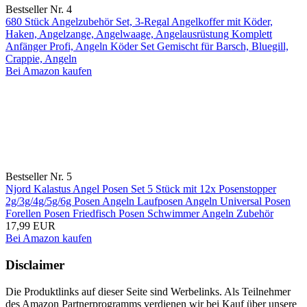
Bestseller Nr. 4
680 Stück Angelzubehör Set, 3-Regal Angelkoffer mit Köder,
Haken, Angelzange, Angelwaage, Angelausrüstung Komplett
Anfänger Profi, Angeln Köder Set Gemischt für Barsch, Bluegill,
Crappie, Angeln
Bei Amazon kaufen
Bestseller Nr. 5
Njord Kalastus Angel Posen Set 5 Stück mit 12x Posenstopper
2g/3g/4g/5g/6g Posen Angeln Laufposen Angeln Universal Posen
Forellen Posen Friedfisch Posen Schwimmer Angeln Zubehör
17,99 EUR
Bei Amazon kaufen
Disclaimer
Die Produktlinks auf dieser Seite sind Werbelinks. Als Teilnehmer
des Amazon Partnerprogramms verdienen wir bei Kauf über unsere