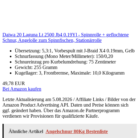
Daiwa 20 Laguna Lt 2500 Jb4 0.19Yl - Spinnrolle + geflochtene
Schnur, Angelolle zum Spinnfischen, Stationärrolle
Übersetzung: 5,3:1, Vorbespult mit J-Braid X4 0.19mm, Gelb
Schnurfassung (Mono Meter/Millimeter): 150/0,20
Schnureinzug pro Kurbelumdrehung: 75 Zentimeter
Gewicht: 255 Gramm
Kugellager: 3, Frontbremse, Maximale: 10,0 Kilogramm
49,78 EUR
Bei Amazon kaufen
Letzte Aktualisierung am 5.08.2026 / Affiliate Links / Bilder von der
Amazon Product Advertising API. Daten und Preise können sich
ggf. geändert haben. Über das Amazon.de Partnerprogramm
verdienen wir Provisionen für qualifizierte Käufe.
Ähnliche Artikel
Angelschnur 80Kg Bestenliste