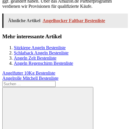
ggf. geändert haben. Über das Amazon.de Partnerprogramm
verdienen wir Provisionen für qualifizierte Käufe.
Ähnliche Artikel
Angelhocker Faltbar Bestenliste
Mehr interessante Artikel
Sitzkiepe Angeln Bestenliste
Schlafsack Angeln Bestenliste
Angeln Zelt Bestenliste
Angeln Regenschirm Bestenliste
Beitragsnavigation
Vorheriger
Angelfutter 10Kg Bestenliste
Beitrag:
Nächster
Angelrolle Mitchell Bestenliste
Beitrag:
Suchen
nach: