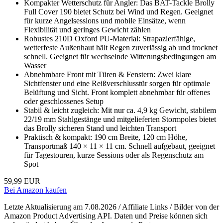
Kompakter Wetterschutz für Angler: Das BAT-Tackle Brolly
Full Cover 190 bietet Schutz bei Wind und Regen. Geeignet
für kurze Angelsessions und mobile Einsätze, wenn
Flexibilität und geringes Gewicht zählen
Robustes 210D Oxford PU-Material: Strapazierfähige,
wetterfeste Außenhaut hält Regen zuverlässig ab und trocknet
schnell. Geeignet für wechselnde Witterungsbedingungen am
Wasser
Abnehmbare Front mit Türen & Fenstern: Zwei klare
Sichtfenster und eine Reißverschlusstür sorgen für optimale
Belüftung und Sicht. Front komplett abnehmbar für offenes
oder geschlossenes Setup
Stabil & leicht zugleich: Mit nur ca. 4,9 kg Gewicht, stabilem
22/19 mm Stahlgestänge und mitgelieferten Stormpoles bietet
das Brolly sicheren Stand und leichten Transport
Praktisch & kompakt: 190 cm Breite, 120 cm Höhe,
Transportmaß 140 × 11 × 11 cm. Schnell aufgebaut, geeignet
für Tagestouren, kurze Sessions oder als Regenschutz am
Spot
59,99 EUR
Bei Amazon kaufen
Letzte Aktualisierung am 7.08.2026 / Affiliate Links / Bilder von der
Amazon Product Advertising API. Daten und Preise können sich