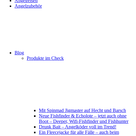
Angelreisen
Angelzubehör
Blog
Produkte im Check
Mit Spinmad Jigmaster auf Hecht und Barsch
Neue Fishfinder & Echolote – jetzt auch ohne
Boot – Deeper, Wifi-Fishfinder und Fishhunter
Drunk Bait – Angelköder voll im Trend!
Ein Fleecejacke für alle Fälle – auch beim