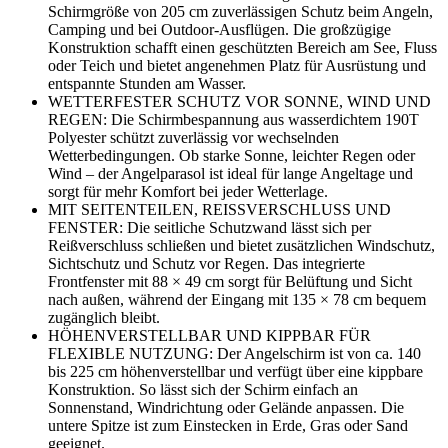
Schirmgröße von 205 cm zuverlässigen Schutz beim Angeln,
Camping und bei Outdoor-Ausflügen. Die großzügige
Konstruktion schafft einen geschützten Bereich am See, Fluss
oder Teich und bietet angenehmen Platz für Ausrüstung und
entspannte Stunden am Wasser.
WETTERFESTER SCHUTZ VOR SONNE, WIND UND
REGEN: Die Schirmbespannung aus wasserdichtem 190T
Polyester schützt zuverlässig vor wechselnden
Wetterbedingungen. Ob starke Sonne, leichter Regen oder
Wind – der Angelparasol ist ideal für lange Angeltage und
sorgt für mehr Komfort bei jeder Wetterlage.
MIT SEITENTEILEN, REISSVERSCHLUSS UND
FENSTER: Die seitliche Schutzwand lässt sich per
Reißverschluss schließen und bietet zusätzlichen Windschutz,
Sichtschutz und Schutz vor Regen. Das integrierte
Frontfenster mit 88 × 49 cm sorgt für Belüftung und Sicht
nach außen, während der Eingang mit 135 × 78 cm bequem
zugänglich bleibt.
HÖHENVERSTELLBAR UND KIPPBAR FÜR
FLEXIBLE NUTZUNG: Der Angelschirm ist von ca. 140
bis 225 cm höhenverstellbar und verfügt über eine kippbare
Konstruktion. So lässt sich der Schirm einfach an
Sonnenstand, Windrichtung oder Gelände anpassen. Die
untere Spitze ist zum Einstecken in Erde, Gras oder Sand
geeignet.