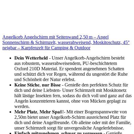
Angelkorb Angelschirm mit Seitenwand 2,50 m – Angel
Sonnenschirm & Schirmzelt, wasserabweisend, Moskitoschutz, 45°
neigbar – Karpfenzelt für Camping & Outdoor
𝐃𝐞𝐢𝐧 𝐖𝐞𝐭𝐭𝐞𝐫𝐡𝐞𝐥𝐝 - Unser Angelkorb-Angelschirm besteht
aus robustem, wasserabweisendem, PU-beschichtetem
Oxford 210D Material. Er spendent angenehmen Schatten
und schützt dich vor Regen, während du ungestört die Ruhe
und Schönheit der Natur erlebst.
𝐊𝐞𝐢𝐧𝐞 𝐒𝐭𝐢𝐜𝐡𝐞, 𝐧𝐮𝐫 𝐁𝐢𝐬𝐬𝐞 - Genieße den perfekten Schutz für
dich und deine Liebsten- Unser Schirmzelt mit Moskitonetz
hält lästige Insekten fern, sodass du dich voll und ganz auf das
Angeln konzentrieren kannst, ohne von Mücken geplagt zu
werden.
𝐌𝐞𝐡𝐫 𝐏𝐥𝐚𝐭𝐳, 𝐌𝐞𝐡𝐫 𝐒𝐩𝐚ß!- Mit einer Bogenspannweite von
2,50m bietet unser Angelkorb-Schirm ausreichend Platz für
dich und deine Angelfreunde. Ob alleine oder mit der Familie,
unser Schirmzelt sorgt für unvergessliche Angelerlebnisse.
𝐄𝐢𝐧𝐟𝐚𝐜𝐡 𝐦𝐢𝐭𝐳𝐮𝐧𝐞𝐡𝐦𝐞𝐧, 𝐬𝐜𝐡𝐰𝐞𝐫 𝐳𝐮 𝐯𝐞𝐫𝐠𝐞𝐬𝐬𝐞𝐧 - Genieße