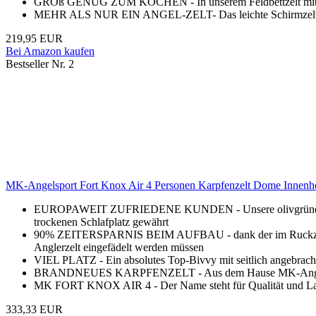
GROß GENUG ZUM KOCHEN - In unserem Feldbettzelt mit 150c
MEHR ALS NUR EIN ANGEL-ZELT- Das leichte Schirmzelt kom
219,95 EUR
Bei Amazon kaufen
Bestseller Nr. 2
MK-Angelsport Fort Knox Air 4 Personen Karpfenzelt Dome Innenhöh
EUROPAWEIT ZUFRIEDENE KUNDEN - Unsere olivgrünen “Fort-
trockenen Schlafplatz gewährt
90% ZEITERSPARNIS BEIM AUFBAU - dank der im Ruckzuck-Zelt
Anglerzelt eingefädelt werden müssen
VIEL PLATZ - Ein absolutes Top-Bivvy mit seitlich angebrach
BRANDNEUES KARPFENZELT - Aus dem Hause MK-Angelsport ni
MK FORT KNOX AIR 4 - Der Name steht für Qualität und Langl
333,33 EUR