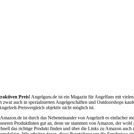
raktiven Preis!
Angelguru.de ist ein Magazin für Angelfans mit viele
ch zwar auch in spezialisierten Angelgeschäften und Outdoorshops kaufe
elzelt-Preisvergleich objektiv nicht möglich ist.
 Amazon.de ist durch das Nebeneinander von Angelzelt es einfacher m
 unseren Produktlisten gut an, denn sie stammen von Amazon, der wohl
schnell das richtige Produkt finden und über die Links zu Amazon auc
produkten. Wir arbeiten daran, diese Beurteilung um die Ergebnisse ein