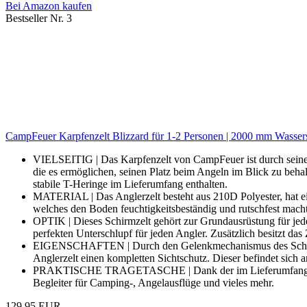
Bei Amazon kaufen
Bestseller Nr. 3
CampFeuer Karpfenzelt Blizzard für 1-2 Personen | 2000 mm Wassersäu
VIELSEITIG | Das Karpfenzelt von CampFeuer ist durch seine Gr
die es ermöglichen, seinen Platz beim Angeln im Blick zu beh
stabile T-Heringe im Lieferumfang enthalten.
MATERIAL | Das Anglerzelt besteht aus 210D Polyester, hat ei
welches den Boden feuchtigkeitsbeständig und rutschfest macht
OPTIK | Dieses Schirmzelt gehört zur Grundausrüstung für jeden
perfekten Unterschlupf für jeden Angler. Zusätzlich besitzt das
EIGENSCHAFTEN | Durch den Gelenkmechanismus des Schirms, d
Anglerzelt einen kompletten Sichtschutz. Dieser befindet si
PRAKTISCHE TRAGETASCHE | Dank der im Lieferumfang enthalten
Begleiter für Camping-, Angelausflüge und vieles mehr.
129,95 EUR