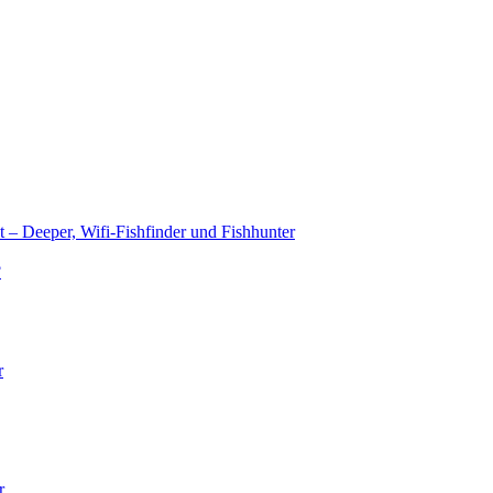
t – Deeper, Wifi-Fishfinder und Fishhunter
?
r
r