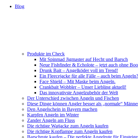
Blog
Produkte im Check
Mit Spinmad Jigmaster auf Hecht und Barsch
Neue Fishfinder & Echolote – jetzt auch ohne Boo
Drunk Bait – Angelköder voll im Trend!
Ein Fleecejacke für alle Fälle – auch beim Angeln
Face Shield – Mit Maske beim Angeln.
Crankbait Wobbler – Unser Liebling aktuell!
Das innovativste Angelzubehör der Welt
Der Unterschied zwischen Angeln und Fischen
Diese Dinge können Angler besser als „normale“ Männe
Den Angelschein in Bayern machen
Karpfen Angeln im Winter
Zander Angeln am Fluss
Die richtige Watjacke zum Angeln kaufen
Die richtige Kopflampe zum Angeln kaufen
Barschrute kaufen – Die perfekte Angelrute für Einsteige