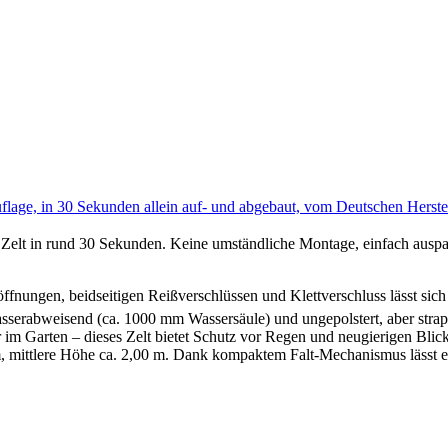
lage, in 30 Sekunden allein auf- und abgebaut, vom Deutschen Herstel
n rund 30 Sekunden. Keine umständliche Montage, einfach auspacken
beidseitigen Reißverschlüssen und Klettverschluss lässt sich dies
rabweisend (ca. 1000 mm Wassersäule) und ungepolstert, aber strapa
ten – dieses Zelt bietet Schutz vor Regen und neugierigen Blicken u
lere Höhe ca. 2,00 m. Dank kompaktem Falt-Mechanismus lässt es sic