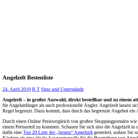
Angelzelt Bestenliste
24. April 2019
R T
Sitze und Unterstände
Angelzelt – in großer Auswahl, direkt bestellbar und zu einem att
für Angelanfänger als auch professionelle Angler. Angelzelt lassen si
Regel begrenzt. Dazu kommt, dass durch das begrenzte Angebot ein Ang
Durch einen Online Preisvergleich von großen Shoppingportalen wie
einem Preisurteil zu kommen. Schauen Sie sich also die Angelzelt in
dafür eine
Top 20 Liste der „besten“ Angelzelt
generiert, sodass Sie 
Käufern als eine ideale Ausgangsquelle für die Beurteilung von Angel