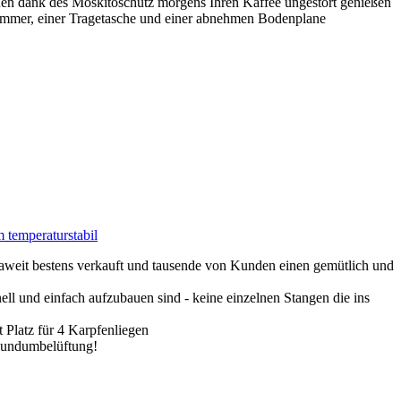
dank des Moskitoschutz morgens Ihren Kaffee ungestört genießen
er, einer Tragetasche und einer abnehmen Bodenplane
temperaturstabil
t bestens verkauft und tausende von Kunden einen gemütlich und
d einfach aufzubauen sind - keine einzelnen Stangen die ins
Platz für 4 Karpfenliegen
Rundumbelüftung!