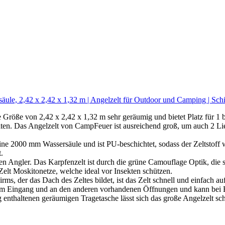
le, 2,42 x 2,42 x 1,32 m | Angelzelt für Outdoor und Camping | Schirm
öße von 2,42 x 2,42 x 1,32 m sehr geräumig und bietet Platz für 1 bis
alten. Das Angelzelt von CampFeuer ist ausreichend groß, um auch 2 Li
ne 2000 mm Wassersäule und ist PU-beschichtet, sodass der Zeltstoff 
.
 Angler. Das Karpfenzelt ist durch die grüne Camouflage Optik, die sic
 Zelt Moskitonetze, welche ideal vor Insekten schützen.
er das Dach des Zeltes bildet, ist das Zelt schnell und einfach au
ch am Eingang und an den anderen vorhandenen Öffnungen und kann bei 
en geräumigen Tragetasche lässt sich das große Angelzelt schnell u