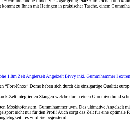
m Innenhöhe finden Sie sogar genug Platz zum kochen und können 
mt zu Ihnen mit Heringen in praktischer Tasche, einem Gummihamm
e 1.8m Zelt Anglerzelt Angelzelt Bivvy inkl. Gummihammer I extrem 
Knox” Dome haben sich durch die einzigartige Qualität europawei
 integrierten Stangen welche durch einen Gummiverbund schnell un
ten Moskitofenstern, Gummihammer uvm. Das ultimative Angelzelt mit 
cht nur für den Profi! Auch sorgt das Zelt für eine optimale 
ebigkeit - es wird Sie begeistern!