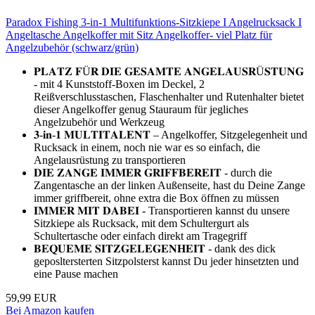
Paradox Fishing 3-in-1 Multifunktions-Sitzkiepe I Angelrucksack I
Angeltasche Angelkoffer mit Sitz Angelkoffer- viel Platz für
Angelzubehör (schwarz/grün)
𝐏𝐋𝐀𝐓𝐙 𝐅Ü𝐑 𝐃𝐈𝐄 𝐆𝐄𝐒𝐀𝐌𝐓𝐄 𝐀𝐍𝐆𝐄𝐋𝐀𝐔𝐒𝐑Ü𝐒𝐓𝐔𝐍𝐆
- mit 4 Kunststoff-Boxen im Deckel, 2
Reißverschlusstaschen, Flaschenhalter und Rutenhalter bietet
dieser Angelkoffer genug Stauraum für jegliches
Angelzubehör und Werkzeug
𝟑-𝐢𝐧-𝟏 𝐌𝐔𝐋𝐓𝐈𝐓𝐀𝐋𝐄𝐍𝐓 – Angelkoffer, Sitzgelegenheit und
Rucksack in einem, noch nie war es so einfach, die
Angelausrüstung zu transportieren
𝐃𝐈𝐄 𝐙𝐀𝐍𝐆𝐄 𝐈𝐌𝐌𝐄𝐑 𝐆𝐑𝐈𝐅𝐅𝐁𝐄𝐑𝐄𝐈𝐓 - durch die
Zangentasche an der linken Außenseite, hast du Deine Zange
immer griffbereit, ohne extra die Box öffnen zu müssen
𝐈𝐌𝐌𝐄𝐑 𝐌𝐈𝐓 𝐃𝐀𝐁𝐄𝐈 - Transportieren kannst du unsere
Sitzkiepe als Rucksack, mit dem Schultergurt als
Schultertasche oder einfach direkt am Tragegriff
𝐁𝐄𝐐𝐔𝐄𝐌𝐄 𝐒𝐈𝐓𝐙𝐆𝐄𝐋𝐄𝐆𝐄𝐍𝐇𝐄𝐈𝐓 - dank des dick
geposltersterten Sitzpolsterst kannst Du jeder hinsetzten und
eine Pause machen
59,99 EUR
Bei Amazon kaufen