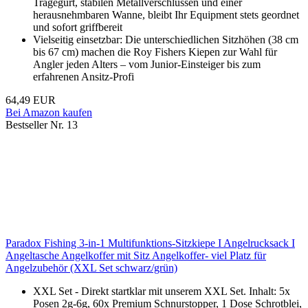
Tragegurt, stabilen Metallverschlüssen und einer
herausnehmbaren Wanne, bleibt Ihr Equipment stets geordnet
und sofort griffbereit
Vielseitig einsetzbar: Die unterschiedlichen Sitzhöhen (38 cm
bis 67 cm) machen die Roy Fishers Kiepen zur Wahl für
Angler jeden Alters – vom Junior-Einsteiger bis zum
erfahrenen Ansitz-Profi
64,49 EUR
Bei Amazon kaufen
Bestseller Nr. 13
Paradox Fishing 3-in-1 Multifunktions-Sitzkiepe I Angelrucksack I
Angeltasche Angelkoffer mit Sitz Angelkoffer- viel Platz für
Angelzubehör (XXL Set schwarz/grün)
XXL Set - Direkt startklar mit unserem XXL Set. Inhalt: 5x
Posen 2g-6g, 60x Premium Schnurstopper, 1 Dose Schrotblei,