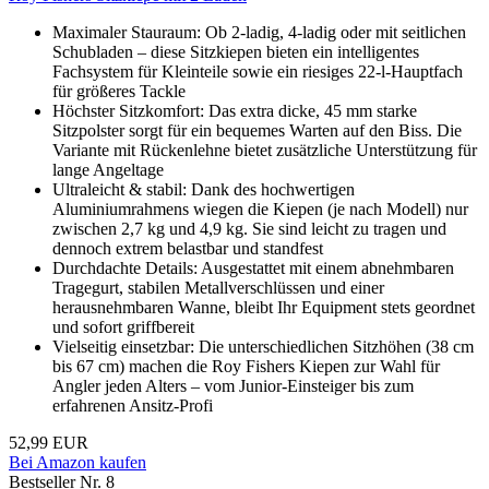
Maximaler Stauraum: Ob 2-ladig, 4-ladig oder mit seitlichen
Schubladen – diese Sitzkiepen bieten ein intelligentes
Fachsystem für Kleinteile sowie ein riesiges 22-l-Hauptfach
für größeres Tackle
Höchster Sitzkomfort: Das extra dicke, 45 mm starke
Sitzpolster sorgt für ein bequemes Warten auf den Biss. Die
Variante mit Rückenlehne bietet zusätzliche Unterstützung für
lange Angeltage
Ultraleicht & stabil: Dank des hochwertigen
Aluminiumrahmens wiegen die Kiepen (je nach Modell) nur
zwischen 2,7 kg und 4,9 kg. Sie sind leicht zu tragen und
dennoch extrem belastbar und standfest
Durchdachte Details: Ausgestattet mit einem abnehmbaren
Tragegurt, stabilen Metallverschlüssen und einer
herausnehmbaren Wanne, bleibt Ihr Equipment stets geordnet
und sofort griffbereit
Vielseitig einsetzbar: Die unterschiedlichen Sitzhöhen (38 cm
bis 67 cm) machen die Roy Fishers Kiepen zur Wahl für
Angler jeden Alters – vom Junior-Einsteiger bis zum
erfahrenen Ansitz-Profi
52,99 EUR
Bei Amazon kaufen
Bestseller Nr. 8