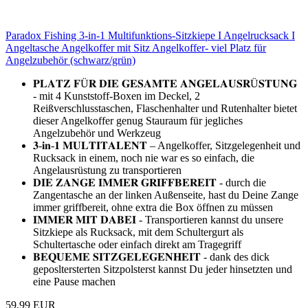
Paradox Fishing 3-in-1 Multifunktions-Sitzkiepe I Angelrucksack I
Angeltasche Angelkoffer mit Sitz Angelkoffer- viel Platz für
Angelzubehör (schwarz/grün)
𝐏𝐋𝐀𝐓𝐙 𝐅Ü𝐑 𝐃𝐈𝐄 𝐆𝐄𝐒𝐀𝐌𝐓𝐄 𝐀𝐍𝐆𝐄𝐋𝐀𝐔𝐒𝐑Ü𝐒𝐓𝐔𝐍𝐆
- mit 4 Kunststoff-Boxen im Deckel, 2
Reißverschlusstaschen, Flaschenhalter und Rutenhalter bietet
dieser Angelkoffer genug Stauraum für jegliches
Angelzubehör und Werkzeug
𝟑-𝐢𝐧-𝟏 𝐌𝐔𝐋𝐓𝐈𝐓𝐀𝐋𝐄𝐍𝐓 – Angelkoffer, Sitzgelegenheit und
Rucksack in einem, noch nie war es so einfach, die
Angelausrüstung zu transportieren
𝐃𝐈𝐄 𝐙𝐀𝐍𝐆𝐄 𝐈𝐌𝐌𝐄𝐑 𝐆𝐑𝐈𝐅𝐅𝐁𝐄𝐑𝐄𝐈𝐓 - durch die
Zangentasche an der linken Außenseite, hast du Deine Zange
immer griffbereit, ohne extra die Box öffnen zu müssen
𝐈𝐌𝐌𝐄𝐑 𝐌𝐈𝐓 𝐃𝐀𝐁𝐄𝐈 - Transportieren kannst du unsere
Sitzkiepe als Rucksack, mit dem Schultergurt als
Schultertasche oder einfach direkt am Tragegriff
𝐁𝐄𝐐𝐔𝐄𝐌𝐄 𝐒𝐈𝐓𝐙𝐆𝐄𝐋𝐄𝐆𝐄𝐍𝐇𝐄𝐈𝐓 - dank des dick
geposltersterten Sitzpolsterst kannst Du jeder hinsetzten und
eine Pause machen
59,99 EUR