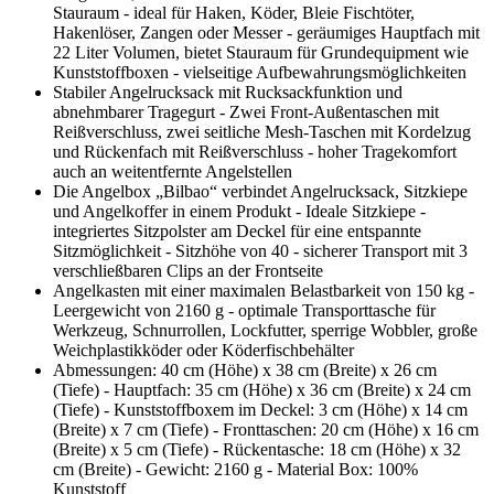
Stauraum - ideal für Haken, Köder, Bleie Fischtöter,
Hakenlöser, Zangen oder Messer - geräumiges Hauptfach mit
22 Liter Volumen, bietet Stauraum für Grundequipment wie
Kunststoffboxen - vielseitige Aufbewahrungsmöglichkeiten
Stabiler Angelrucksack mit Rucksackfunktion und
abnehmbarer Tragegurt - Zwei Front-Außentaschen mit
Reißverschluss, zwei seitliche Mesh-Taschen mit Kordelzug
und Rückenfach mit Reißverschluss - hoher Tragekomfort
auch an weitentfernte Angelstellen
Die Angelbox „Bilbao“ verbindet Angelrucksack, Sitzkiepe
und Angelkoffer in einem Produkt - Ideale Sitzkiepe -
integriertes Sitzpolster am Deckel für eine entspannte
Sitzmöglichkeit - Sitzhöhe von 40 - sicherer Transport mit 3
verschließbaren Clips an der Frontseite
Angelkasten mit einer maximalen Belastbarkeit von 150 kg -
Leergewicht von 2160 g - optimale Transporttasche für
Werkzeug, Schnurrollen, Lockfutter, sperrige Wobbler, große
Weichplastikköder oder Köderfischbehälter
Abmessungen: 40 cm (Höhe) x 38 cm (Breite) x 26 cm
(Tiefe) - Hauptfach: 35 cm (Höhe) x 36 cm (Breite) x 24 cm
(Tiefe) - Kunststoffboxem im Deckel: 3 cm (Höhe) x 14 cm
(Breite) x 7 cm (Tiefe) - Fronttaschen: 20 cm (Höhe) x 16 cm
(Breite) x 5 cm (Tiefe) - Rückentasche: 18 cm (Höhe) x 32
cm (Breite) - Gewicht: 2160 g - Material Box: 100%
Kunststoff