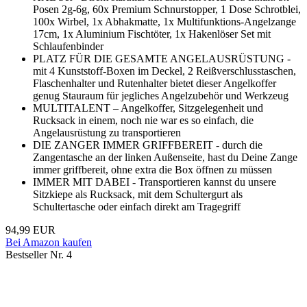
Posen 2g-6g, 60x Premium Schnurstopper, 1 Dose Schrotblei,
100x Wirbel, 1x Abhakmatte, 1x Multifunktions-Angelzange
17cm, 1x Aluminium Fischtöter, 1x Hakenlöser Set mit
Schlaufenbinder
PLATZ FÜR DIE GESAMTE ANGELAUSRÜSTUNG -
mit 4 Kunststoff-Boxen im Deckel, 2 Reißverschlusstaschen,
Flaschenhalter und Rutenhalter bietet dieser Angelkoffer
genug Stauraum für jegliches Angelzubehör und Werkzeug
MULTITALENT – Angelkoffer, Sitzgelegenheit und
Rucksack in einem, noch nie war es so einfach, die
Angelausrüstung zu transportieren
DIE ZANGER IMMER GRIFFBEREIT - durch die
Zangentasche an der linken Außenseite, hast du Deine Zange
immer griffbereit, ohne extra die Box öffnen zu müssen
IMMER MIT DABEI - Transportieren kannst du unsere
Sitzkiepe als Rucksack, mit dem Schultergurt als
Schultertasche oder einfach direkt am Tragegriff
94,99 EUR
Bei Amazon kaufen
Bestseller Nr. 4