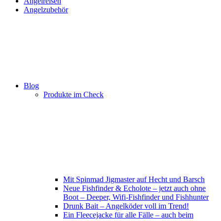
Angelreisen
Angelzubehör
Blog
Produkte im Check
Mit Spinmad Jigmaster auf Hecht und Barsch
Neue Fishfinder & Echolote – jetzt auch ohne
Boot – Deeper, Wifi-Fishfinder und Fishhunter
Drunk Bait – Angelköder voll im Trend!
Ein Fleecejacke für alle Fälle – auch beim