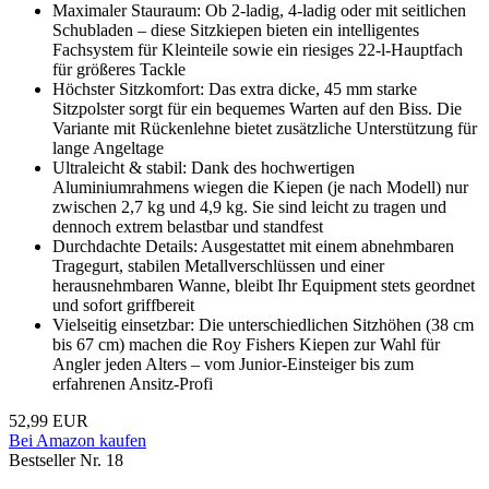
Maximaler Stauraum: Ob 2-ladig, 4-ladig oder mit seitlichen
Schubladen – diese Sitzkiepen bieten ein intelligentes
Fachsystem für Kleinteile sowie ein riesiges 22-l-Hauptfach
für größeres Tackle
Höchster Sitzkomfort: Das extra dicke, 45 mm starke
Sitzpolster sorgt für ein bequemes Warten auf den Biss. Die
Variante mit Rückenlehne bietet zusätzliche Unterstützung für
lange Angeltage
Ultraleicht & stabil: Dank des hochwertigen
Aluminiumrahmens wiegen die Kiepen (je nach Modell) nur
zwischen 2,7 kg und 4,9 kg. Sie sind leicht zu tragen und
dennoch extrem belastbar und standfest
Durchdachte Details: Ausgestattet mit einem abnehmbaren
Tragegurt, stabilen Metallverschlüssen und einer
herausnehmbaren Wanne, bleibt Ihr Equipment stets geordnet
und sofort griffbereit
Vielseitig einsetzbar: Die unterschiedlichen Sitzhöhen (38 cm
bis 67 cm) machen die Roy Fishers Kiepen zur Wahl für
Angler jeden Alters – vom Junior-Einsteiger bis zum
erfahrenen Ansitz-Profi
52,99 EUR
Bei Amazon kaufen
Bestseller Nr. 18