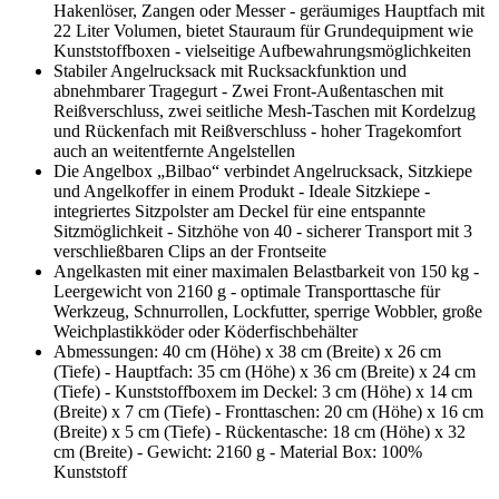
Hakenlöser, Zangen oder Messer - geräumiges Hauptfach mit
22 Liter Volumen, bietet Stauraum für Grundequipment wie
Kunststoffboxen - vielseitige Aufbewahrungsmöglichkeiten
Stabiler Angelrucksack mit Rucksackfunktion und
abnehmbarer Tragegurt - Zwei Front-Außentaschen mit
Reißverschluss, zwei seitliche Mesh-Taschen mit Kordelzug
und Rückenfach mit Reißverschluss - hoher Tragekomfort
auch an weitentfernte Angelstellen
Die Angelbox „Bilbao“ verbindet Angelrucksack, Sitzkiepe
und Angelkoffer in einem Produkt - Ideale Sitzkiepe -
integriertes Sitzpolster am Deckel für eine entspannte
Sitzmöglichkeit - Sitzhöhe von 40 - sicherer Transport mit 3
verschließbaren Clips an der Frontseite
Angelkasten mit einer maximalen Belastbarkeit von 150 kg -
Leergewicht von 2160 g - optimale Transporttasche für
Werkzeug, Schnurrollen, Lockfutter, sperrige Wobbler, große
Weichplastikköder oder Köderfischbehälter
Abmessungen: 40 cm (Höhe) x 38 cm (Breite) x 26 cm
(Tiefe) - Hauptfach: 35 cm (Höhe) x 36 cm (Breite) x 24 cm
(Tiefe) - Kunststoffboxem im Deckel: 3 cm (Höhe) x 14 cm
(Breite) x 7 cm (Tiefe) - Fronttaschen: 20 cm (Höhe) x 16 cm
(Breite) x 5 cm (Tiefe) - Rückentasche: 18 cm (Höhe) x 32
cm (Breite) - Gewicht: 2160 g - Material Box: 100%
Kunststoff