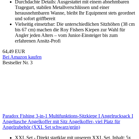
Durchdachte Details: Ausgestattet mit einem abnehmbaren
Tragegurt, stabilen Metallverschlüssen und einer
herausnehmbaren Wanne, bleibt Ihr Equipment stets geordnet
und sofort griffbereit
Vielseitig einsetzbar: Die unterschiedlichen Sitzhöhen (38 cm
bis 67 cm) machen die Roy Fishers Kiepen zur Wahl für
Angler jeden Alters – vom Junior-Einsteiger bis zum
erfahrenen Ansitz-Profi
64,49 EUR
Bei Amazon kaufen
Bestseller Nr. 3
Paradox Fishing 3-in-1 Multifunktions-Sitzkiepe I Angelrucksack I
Angeltasche Angelkoffer mit Sitz Angelkoffer- viel Platz für
Angelzubehör (XXL Set schwarz/grün)
XXL Set - Direkt startklar mit unserem XXL Set. Inhalt: 5x