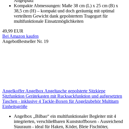
Angelplatz
Kompakte Abmessungen: Maße 38 cm (L) x 25 cm (B) x
38,5 cm (H) – kompakt und doch geräumig mit optimal
verteiltem Gewicht dank gepolstertem Tragegurt für
multifunktionale Einsatzmöglichkeiten
49,99 EUR
Bei Amazon kaufen
Angebot
Bestseller Nr. 19
Angelkoffer Angelbox Angeltasche gepolsterte Sitzkiepe
Sitzfunktion Gerätekasten mit Rucksackfunktion und aufgesetzten
Taschen - inklusive 4 Tackle-Boxen für Angelzubehör Multitarn
Einheitsgröße
Angelbox „Bilbao“ ein multifunktionaler Begleiter mit 4
integrierten, verschließbaren Kunststoffboxen - Ausreichend
Stauraum - ideal für Haken, Köder, Bleie Fischtöter,