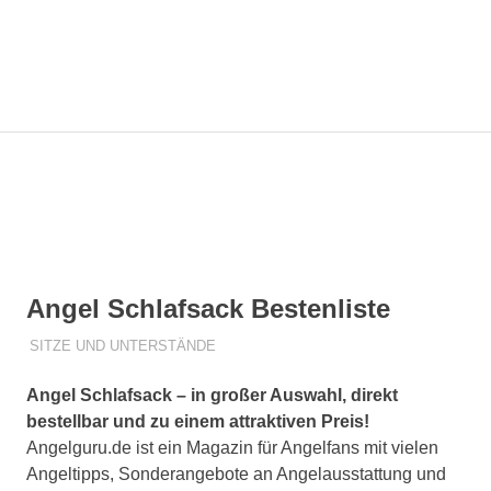
Zum
Angelg
Inhalt
springen
MENÜ
Die
besten
Angeltipps
für
Dich!
Angel Schlafsack Bestenliste
4. MAI 2019
R T
SITZE UND UNTERSTÄNDE
Angel Schlafsack – in großer Auswahl, direkt
bestellbar und zu einem attraktiven Preis!
Angelguru.de ist ein Magazin für Angelfans mit vielen
Angeltipps, Sonderangebote an Angelausstattung und