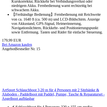
Kurskorrektur, Rückkehr bei Verbindungsverlust oder
niedrigem Akku. Fernbedienung warnt rechtzeitig bei
schwachem Akku.
【Freihändige Bedienung】Fernbedienung mit Reichweite
von ca. 1640 ft (ca. 500 m) und LCD-Bildschirm. Anzeige
von Akkustand, GPS-Signal, Heimerinnerung,
Navigationslichtern, Rückkehr- und Positionierungspunkt
sowie Entfernung. Tasten und Räder für einfache Steuerung.
179,99 EUR
Bei Amazon kaufen
Angebot
Bestseller Nr. 15
ArtSport Schlauchboot 3,20 m für 4 Personen mit 2 Sitzbänke &
Aluboden - Paddelboot mit Paddel, Pumpe, Tasche & Reparaturset -
Angelboot aufblasbar
✔ Schlauchboot für 4 Personen: 320 x 155 cm großes