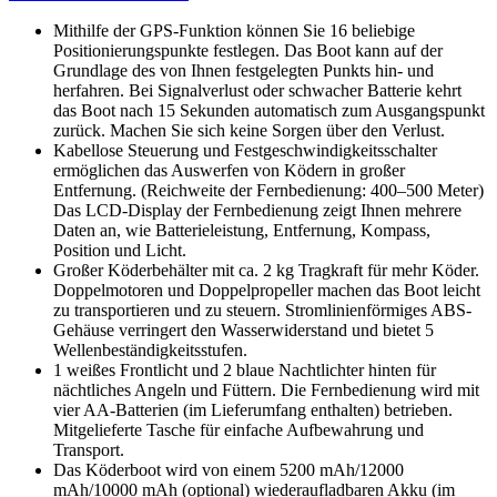
Mithilfe der GPS-Funktion können Sie 16 beliebige
Positionierungspunkte festlegen. Das Boot kann auf der
Grundlage des von Ihnen festgelegten Punkts hin- und
herfahren. Bei Signalverlust oder schwacher Batterie kehrt
das Boot nach 15 Sekunden automatisch zum Ausgangspunkt
zurück. Machen Sie sich keine Sorgen über den Verlust.
Kabellose Steuerung und Festgeschwindigkeitsschalter
ermöglichen das Auswerfen von Ködern in großer
Entfernung. (Reichweite der Fernbedienung: 400–500 Meter)
Das LCD-Display der Fernbedienung zeigt Ihnen mehrere
Daten an, wie Batterieleistung, Entfernung, Kompass,
Position und Licht.
Großer Köderbehälter mit ca. 2 kg Tragkraft für mehr Köder.
Doppelmotoren und Doppelpropeller machen das Boot leicht
zu transportieren und zu steuern. Stromlinienförmiges ABS-
Gehäuse verringert den Wasserwiderstand und bietet 5
Wellenbeständigkeitsstufen.
1 weißes Frontlicht und 2 blaue Nachtlichter hinten für
nächtliches Angeln und Füttern. Die Fernbedienung wird mit
vier AA-Batterien (im Lieferumfang enthalten) betrieben.
Mitgelieferte Tasche für einfache Aufbewahrung und
Transport.
Das Köderboot wird von einem 5200 mAh/12000
mAh/10000 mAh (optional) wiederaufladbaren Akku (im