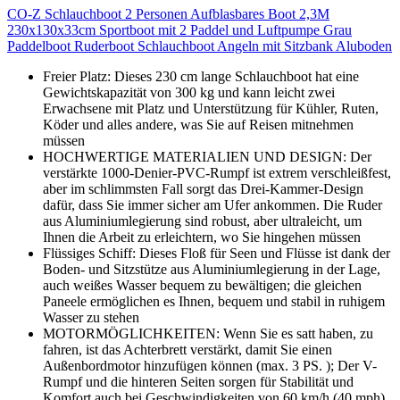
CO-Z Schlauchboot 2 Personen Aufblasbares Boot 2,3M
230x130x33cm Sportboot mit 2 Paddel und Luftpumpe Grau
Paddelboot Ruderboot Schlauchboot Angeln mit Sitzbank Aluboden
Freier Platz: Dieses 230 cm lange Schlauchboot hat eine
Gewichtskapazität von 300 kg und kann leicht zwei
Erwachsene mit Platz und Unterstützung für Kühler, Ruten,
Köder und alles andere, was Sie auf Reisen mitnehmen
müssen
HOCHWERTIGE MATERIALIEN UND DESIGN: Der
verstärkte 1000-Denier-PVC-Rumpf ist extrem verschleißfest,
aber im schlimmsten Fall sorgt das Drei-Kammer-Design
dafür, dass Sie immer sicher am Ufer ankommen. Die Ruder
aus Aluminiumlegierung sind robust, aber ultraleicht, um
Ihnen die Arbeit zu erleichtern, wo Sie hingehen müssen
Flüssiges Schiff: Dieses Floß für Seen und Flüsse ist dank der
Boden- und Sitzstütze aus Aluminiumlegierung in der Lage,
auch weißes Wasser bequem zu bewältigen; die gleichen
Paneele ermöglichen es Ihnen, bequem und stabil in ruhigem
Wasser zu stehen
MOTORMÖGLICHKEITEN: Wenn Sie es satt haben, zu
fahren, ist das Achterbrett verstärkt, damit Sie einen
Außenbordmotor hinzufügen können (max. 3 PS. ); Der V-
Rumpf und die hinteren Seiten sorgen für Stabilität und
Komfort auch bei Geschwindigkeiten von 60 km/h (40 mph).