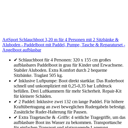
ArtSport Schlauchboot 3,20 m für 4 Personen mit 2 Sitzbänke &
Aluboden - Paddelboot mit Paddel, Pumpe, Tasche & Reparaturset -
Angelboot aufblasbar
✔ Schlauchboot für 4 Personen: 320 x 155 cm großes
aufblasbares Paddelboot in grau für Kinder und Erwachsene.
Stabiler Aluboden. Extra Komfort durch 2 bequeme
Sitzbänke. Traglast 505 kg.
✔ Inklusive Luftpumpe: Boot direkt startklar. Das Ruderboot
schnell und unkompliziert mit 0,25-0,35 bar Luftdruck
befüllen. Drei Luftkammern für mehr Sicherheit. Repair-Kit
für kleinere Schäden.
✔ 2 Paddel: Inklusive zwei 132 cm lange Paddel. Für höhere
Kraftübertragung an zwei beweglichen Rudergabeln befestigt.
Zusätzliche Ruder-Halterung für Pausen.
✔ Extra Tragetasche & -Griffe: 4 seitliche Tragegriffe, um das
aufblasbare Boot ins Wasser zu bekommen. Transporttasche
für einfachen Transport und platzsparende Lagerung.