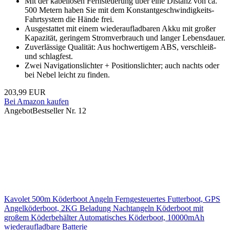
Mit der kabellosen Fernsteuerung über eine Distanz von ca.
500 Metern haben Sie mit dem Konstantgeschwindigkeits-
Fahrtsystem die Hände frei.
Ausgestattet mit einem wiederaufladbaren Akku mit großer
Kapazität, geringem Stromverbrauch und langer Lebensdauer.
Zuverlässige Qualität: Aus hochwertigem ABS, verschleiß-
und schlagfest.
Zwei Navigationslichter + Positionslichter; auch nachts oder
bei Nebel leicht zu finden.
203,99 EUR
Bei Amazon kaufen
Angebot
Bestseller Nr. 12
Kavolet 500m Köderboot Angeln Ferngesteuertes Futterboot, GPS
Angelköderboot, 2KG Beladung Nachtangeln Köderboot mit
großem Köderbehälter Automatisches Köderboot, 10000mAh
wiederaufladbare Batterie