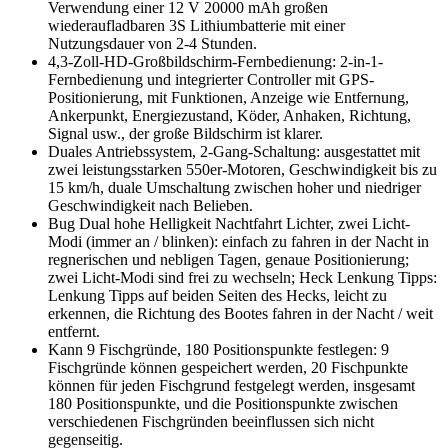
Verwendung einer 12 V 20000 mAh großen
wiederaufladbaren 3S Lithiumbatterie mit einer
Nutzungsdauer von 2-4 Stunden.
4,3-Zoll-HD-Großbildschirm-Fernbedienung: 2-in-1-
Fernbedienung und integrierter Controller mit GPS-
Positionierung, mit Funktionen, Anzeige wie Entfernung,
Ankerpunkt, Energiezustand, Köder, Anhaken, Richtung,
Signal usw., der große Bildschirm ist klarer.
Duales Antriebssystem, 2-Gang-Schaltung: ausgestattet mit
zwei leistungsstarken 550er-Motoren, Geschwindigkeit bis zu
15 km/h, duale Umschaltung zwischen hoher und niedriger
Geschwindigkeit nach Belieben.
Bug Dual hohe Helligkeit Nachtfahrt Lichter, zwei Licht-
Modi (immer an / blinken): einfach zu fahren in der Nacht in
regnerischen und nebligen Tagen, genaue Positionierung;
zwei Licht-Modi sind frei zu wechseln; Heck Lenkung Tipps:
Lenkung Tipps auf beiden Seiten des Hecks, leicht zu
erkennen, die Richtung des Bootes fahren in der Nacht / weit
entfernt.
Kann 9 Fischgründe, 180 Positionspunkte festlegen: 9
Fischgründe können gespeichert werden, 20 Fischpunkte
können für jeden Fischgrund festgelegt werden, insgesamt
180 Positionspunkte, und die Positionspunkte zwischen
verschiedenen Fischgründen beeinflussen sich nicht
gegenseitig.