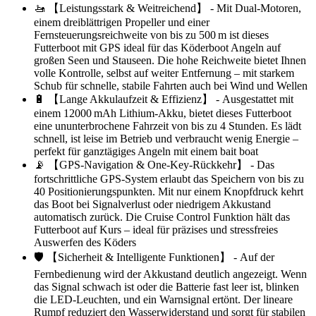
🚤 【Leistungsstark & Weitreichend】 - Mit Dual-Motoren,
einem dreiblättrigen Propeller und einer
Fernsteuerungsreichweite von bis zu 500 m ist dieses
Futterboot mit GPS ideal für das Köderboot Angeln auf
großen Seen und Stauseen. Die hohe Reichweite bietet Ihnen
volle Kontrolle, selbst auf weiter Entfernung – mit starkem
Schub für schnelle, stabile Fahrten auch bei Wind und Wellen
🔋 【Lange Akkulaufzeit & Effizienz】 - Ausgestattet mit
einem 12000 mAh Lithium-Akku, bietet dieses Futterboot
eine ununterbrochene Fahrzeit von bis zu 4 Stunden. Es lädt
schnell, ist leise im Betrieb und verbraucht wenig Energie –
perfekt für ganztägiges Angeln mit einem bait boat
📡 【GPS-Navigation & One-Key-Rückkehr】 - Das
fortschrittliche GPS-System erlaubt das Speichern von bis zu
40 Positionierungspunkten. Mit nur einem Knopfdruck kehrt
das Boot bei Signalverlust oder niedrigem Akkustand
automatisch zurück. Die Cruise Control Funktion hält das
Futterboot auf Kurs – ideal für präzises und stressfreies
Auswerfen des Köders
🛡️ 【Sicherheit & Intelligente Funktionen】 - Auf der
Fernbedienung wird der Akkustand deutlich angezeigt. Wenn
das Signal schwach ist oder die Batterie fast leer ist, blinken
die LED-Leuchten, und ein Warnsignal ertönt. Der lineare
Rumpf reduziert den Wasserwiderstand und sorgt für stabilen