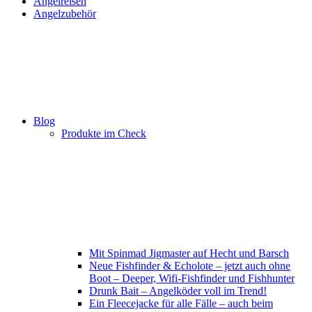
Angelreisen
Angelzubehör
Blog
Produkte im Check
Mit Spinmad Jigmaster auf Hecht und Barsch
Neue Fishfinder & Echolote – jetzt auch ohne
Boot – Deeper, Wifi-Fishfinder und Fishhunter
Drunk Bait – Angelköder voll im Trend!
Ein Fleecejacke für alle Fälle – auch beim