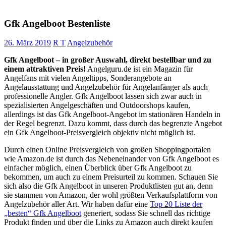
Gfk Angelboot Bestenliste
26. März 2019
R T
Angelzubehör
Gfk Angelboot – in großer Auswahl, direkt bestellbar und zu
einem attraktiven Preis!
Angelguru.de ist ein Magazin für
Angelfans mit vielen Angeltipps, Sonderangebote an
Angelausstattung und Angelzubehör für Angelanfänger als auch
professionelle Angler. Gfk Angelboot lassen sich zwar auch in
spezialisierten Angelgeschäften und Outdoorshops kaufen,
allerdings ist das Gfk Angelboot-Angebot im stationären Handeln in
der Regel begrenzt. Dazu kommt, dass durch das begrenzte Angebot
ein Gfk Angelboot-Preisvergleich objektiv nicht möglich ist.
Durch einen Online Preisvergleich von großen Shoppingportalen
wie Amazon.de ist durch das Nebeneinander von Gfk Angelboot es
einfacher möglich, einen Überblick über Gfk Angelboot zu
bekommen, um auch zu einem Preisurteil zu kommen. Schauen Sie
sich also die Gfk Angelboot in unseren Produktlisten gut an, denn
sie stammen von Amazon, der wohl größten Verkaufsplattform von
Angelzubehör aller Art. Wir haben dafür eine
Top 20 Liste der
„besten“ Gfk Angelboot
generiert, sodass Sie schnell das richtige
Produkt finden und über die Links zu Amazon auch direkt kaufen