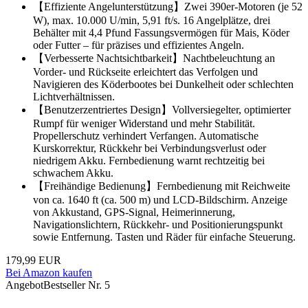
【Effiziente Angelunterstützung】Zwei 390er-Motoren (je 52
W), max. 10.000 U/min, 5,91 ft/s. 16 Angelplätze, drei
Behälter mit 4,4 Pfund Fassungsvermögen für Mais, Köder
oder Futter – für präzises und effizientes Angeln.
【Verbesserte Nachtsichtbarkeit】Nachtbeleuchtung an
Vorder- und Rückseite erleichtert das Verfolgen und
Navigieren des Köderbootes bei Dunkelheit oder schlechten
Lichtverhältnissen.
【Benutzerzentriertes Design】Vollversiegelter, optimierter
Rumpf für weniger Widerstand und mehr Stabilität.
Propellerschutz verhindert Verfangen. Automatische
Kurskorrektur, Rückkehr bei Verbindungsverlust oder
niedrigem Akku. Fernbedienung warnt rechtzeitig bei
schwachem Akku.
【Freihändige Bedienung】Fernbedienung mit Reichweite
von ca. 1640 ft (ca. 500 m) und LCD-Bildschirm. Anzeige
von Akkustand, GPS-Signal, Heimerinnerung,
Navigationslichtern, Rückkehr- und Positionierungspunkt
sowie Entfernung. Tasten und Räder für einfache Steuerung.
179,99 EUR
Bei Amazon kaufen
Angebot
Bestseller Nr. 5