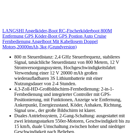
LANGSHI Angelköder-Boot RC-Fischerköderboot 800M
Entfernung GPS Köder-Boot GPS Postion Auto Cruise
Fernbedienung Angelboot Mit Kabellosem Doppel
Motors,20000mAh,3kg (Grundversion)
800 m Steuerdistanz: 2,4 GHz Steuerfrequenz, stabileres
Signal, tatsächliche Steuerdistanz von 800 Metern, 12 V
Stromversorgungssystem, Hochgeschwindigkeitsfahrt:
Verwendung einer 12 V 20000 mAh großen
wiederaufladbaren 3S Lithiumbatterie mit einer
Nutzungsdauer von 2-4 Stunden.
4,3-Zoll-HD-Großbildschirm-Fernbedienung: 2-in-1-
Fernbedienung und integrierter Controller mit GPS-
Positionierung, mit Funktionen, Anzeige wie Entfernung,
Ankerpunkt, Energiezustand, Köder, Anhaken, Richtung,
Signal usw., der große Bildschirm ist klarer.
Duales Antriebssystem, 2-Gang-Schaltung: ausgestattet mit
zwei leistungsstarken 550er-Motoren, Geschwindigkeit bis zu
15 km/h, duale Umschaltung zwischen hoher und niedriger
Geschwindigkeit nach Belieben.