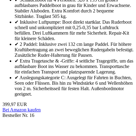
aufblasbares Paddelboot in grau für Kinder und Erwachsene.
Stabiler Aluboden. Extra Komfort durch 2 bequeme
Sitzbänke. Traglast 505 kg.
✔ Inklusive Luftpumpe: Boot direkt startklar. Das Ruderboot
schnell und unkompliziert mit 0,25-0,35 bar Luftdruck
befüllen. Drei Luftkammern für mehr Sicherheit. Repair-Kit
für kleinere Schäden.
✔ 2 Paddel: Inklusive zwei 132 cm lange Paddel. Für höhere
Kraftübertragung an zwei beweglichen Rudergabeln befestigt.
Zusätzliche Ruder-Halterung für Pausen.
✔ Extra Tragetasche & -Griffe: 4 seitliche Tragegriffe, um das
aufblasbare Boot ins Wasser zu bekommen. Transporttasche
für einfachen Transport und platzsparende Lagerung.
✔ Auslegungskategorie C: Ausgelegt für Fahrten in Buchten,
Seen oder Flüssen. Bis hin zu Windstärke 6 und Wellenhöhen
von 2 m. Sicherheitsseil für festen Halt. Außenbordmotor
geeignet.
399,97 EUR
Bei Amazon kaufen
Bestseller Nr. 16