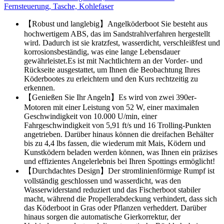
Fernsteuerung, Tasche, Kohlefaser
【Robust und langlebig】Angelköderboot Sie besteht aus
hochwertigem ABS, das im Sandstrahlverfahren hergestellt
wird. Dadurch ist sie kratzfest, wasserdicht, verschleißfest und
korrosionsbeständig, was eine lange Lebensdauer
gewährleistet.Es ist mit Nachtlichtern an der Vorder- und
Rückseite ausgestattet, um Ihnen die Beobachtung Ihres
Köderbootes zu erleichtern und den Kurs rechtzeitig zu
erkennen.
【Genießen Sie Ihr Angeln】Es wird von zwei 390er-
Motoren mit einer Leistung von 52 W, einer maximalen
Geschwindigkeit von 10.000 U/min, einer
Fahrgeschwindigkeit von 5,91 ft/s und 16 Trolling-Punkten
angetrieben. Darüber hinaus können die dreifachen Behälter
bis zu 4,4 lbs fassen, die wiederum mit Mais, Ködern und
Kunstködern beladen werden können, was Ihnen ein präzises
und effizientes Angelerlebnis bei Ihren Spottings ermöglicht!
【Durchdachtes Design】Der stromlinienförmige Rumpf ist
vollständig geschlossen und wasserdicht, was den
Wasserwiderstand reduziert und das Fischerboot stabiler
macht, während die Propellerabdeckung verhindert, dass sich
das Köderboot in Gras oder Pflanzen verheddert. Darüber
hinaus sorgen die automatische Gierkorrektur, der