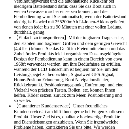
Verbindungsverlust und die automatische Rückkehr bei
niedrigem Batteriestand dafür, dass Sie das Boot auch in
weiten Gewässern sicher einsetzen können, und die
Fernbedienung warnt Sie automatisch, wenn der Batteriestand
niedrig ist.Es wird mit 2*5200mAh Li-Ionen-Akkus geliefert,
von denen jeder bis zu 90 Minuten mit einer vollen Ladung
durchhält, genug.
【Einfach zu transportieren】Mit der tragbaren Tragetasche,
den stabilen und tragbaren Griffen und dem geringen Gewicht
(4,4 lbs.) können Sie das Gerät im Freien mitnehmen und das
Zubehör des Produkts leicht organisieren.Das ausgeklügelte
Design der Fernbedienung kann in einem Bereich von etwa
1968ft verwendet werden, um Ihre Bedürfnisse zu erfüllen,
während der LCD-Bildschirm ist bequem für Sie, um den
Leistungspegel zu beobachten, Signalwert GPS-Signal,
Home-Position Erinnerung, Boot Navigationslichter,
Rückkehrpunkt, Positionierungspunkt, Entfernung, und eine
Vielzahl von präzisen Tasten, Rollen, etc. können Ihnen
helfen, Köder setzen, zurück zum Meer, Positionierung und
so weiter.
【Garantierter Kundenservice】Unser freundliches
Kundenservice-Team hilft Ihnen gerne bei Fragen zu diesem
Produkt. Unser Ziel ist es, qualitativ hochwertige Produkte
und Dienstleistungen anzubieten. Wenn Sie irgendwelche
Probleme haben, kontaktieren Sie uns bitte. Wir werden