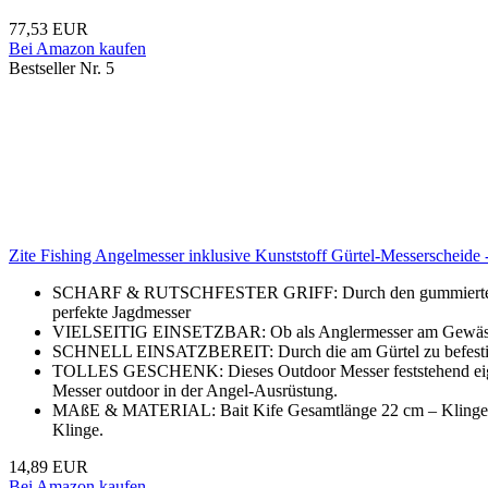
77,53 EUR
Bei Amazon kaufen
Bestseller Nr. 5
Zite Fishing Angelmesser inklusive Kunststoff Gürtel-Messerscheide 
SCHARF & RUTSCHFESTER GRIFF: Durch den gummierten & strukt
perfekte Jagdmesser
VIELSEITIG EINSETZBAR: Ob als Anglermesser am Gewässer ode
SCHNELL EINSATZBEREIT: Durch die am Gürtel zu befestigende M
TOLLES GESCHENK: Dieses Outdoor Messer feststehend eignet 
Messer outdoor in der Angel-Ausrüstung.
MAßE & MATERIAL: Bait Kife Gesamtlänge 22 cm – Klingenlänge
Klinge.
14,89 EUR
Bei Amazon kaufen