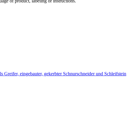
uage of product, labeling or instructions.
Greifer, eingebauter, gekerbter Schnurschneider und Schleifstein