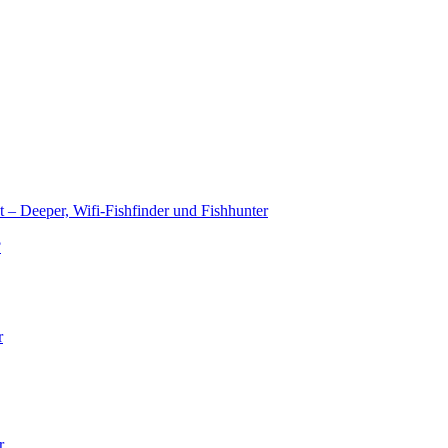
t – Deeper, Wifi-Fishfinder und Fishhunter
?
r
r