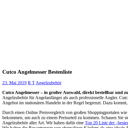
Cutco Angelmesser Bestenliste
23. Mai 2019
R T
Angelzubehör
Cutco Angelmesser – in großer Auswahl, direkt bestellbar und zu
Angelzubehör für Angelanfänger als auch professionelle Angler. Cutc
Angebot im stationären Handeln in der Regel begrenzt. Dazu kommt, d
Durch einen Online Preisvergleich von großen Shoppingportalen wie
bekommen, um auch zu einem Preisurteil zu kommen. Schauen Sie sic
Angelzubehör aller Art. Wir haben dafür eine
Top 20 Liste der „best
Wir halten die Bewertungen von ehemaligen Käufern als eine ideale A