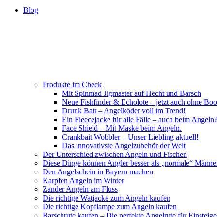
Blog
Produkte im Check
Mit Spinmad Jigmaster auf Hecht und Barsch
Neue Fishfinder & Echolote – jetzt auch ohne Boo
Drunk Bait – Angelköder voll im Trend!
Ein Fleecejacke für alle Fälle – auch beim Angeln
Face Shield – Mit Maske beim Angeln.
Crankbait Wobbler – Unser Liebling aktuell!
Das innovativste Angelzubehör der Welt
Der Unterschied zwischen Angeln und Fischen
Diese Dinge können Angler besser als „normale“ Männe
Den Angelschein in Bayern machen
Karpfen Angeln im Winter
Zander Angeln am Fluss
Die richtige Watjacke zum Angeln kaufen
Die richtige Kopflampe zum Angeln kaufen
Barschrute kaufen – Die perfekte Angelrute für Einsteige