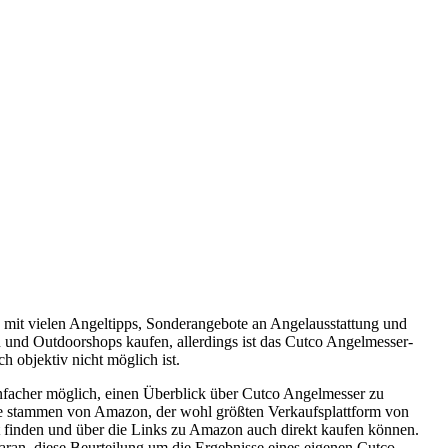
 mit vielen Angeltipps, Sonderangebote an Angelausstattung und
n und Outdoorshops kaufen, allerdings ist das Cutco Angelmesser-
 objektiv nicht möglich ist.
nfacher möglich, einen Überblick über Cutco Angelmesser zu
sie stammen von Amazon, der wohl größten Verkaufsplattform von
kt finden und über die Links zu Amazon auch direkt kaufen können.
aran, diese Beurteilung um die Ergebnisse eines eigenen Cutco