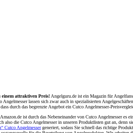
 einem attraktiven Preis!
Angelguru.de ist ein Magazin für Angelfans
o Angelmesser lassen sich zwar auch in spezialisierten Angelgeschäfte
ass durch das begrenzte Angebot ein Cutco Angelmesser-Preisvergleich
 Amazon.de ist durch das Nebeneinander von Cutco Angelmesser es ei
h also die Cutco Angelmesser in unseren Produktlisten gut an, denn 
en“ Cutco Angelmesser
generiert, sodass Sie schnell das richtige Produ
usgangsquelle für die Beurteilung von Angelprodukten. Wir arbeiten d