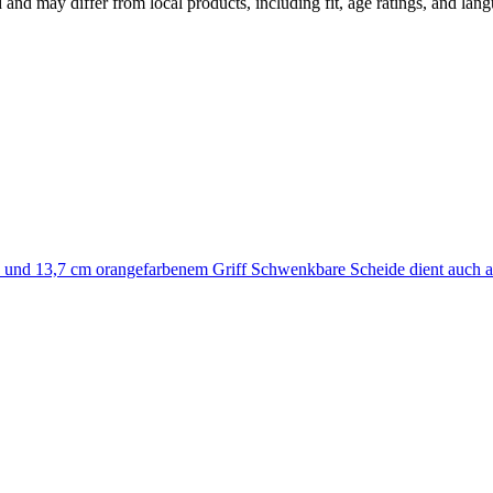
and may differ from local products, including fit, age ratings, and lang
 und 13,7 cm orangefarbenem Griff Schwenkbare Scheide dient auch als 