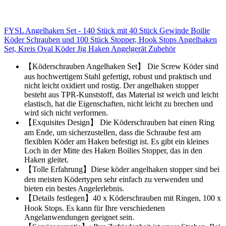
FYSL Angelhaken Set - 140 Stück mit 40 Stück Gewinde Boilie
Köder Schrauben und 100 Stück Stopper, Hook Stops Angelhaken
Set, Kreis Oval Köder Jig Haken Angelgerät Zubehör
【Köderschrauben Angelhaken Set】 Die Screw Köder sind
aus hochwertigem Stahl gefertigt, robust und praktisch und
nicht leicht oxidiert und rostig. Der angelhaken stopper
besteht aus TPR-Kunststoff, das Material ist weich und leicht
elastisch, hat die Eigenschaften, nicht leicht zu brechen und
wird sich nicht verformen.
【Exquisites Design】 Die Köderschrauben hat einen Ring
am Ende, um sicherzustellen, dass die Schraube fest am
flexiblen Köder am Haken befestigt ist. Es gibt ein kleines
Loch in der Mitte des Haken Boilies Stopper, das in den
Haken gleitet.
【Tolle Erfahrung】Diese köder angelhaken stopper sind bei
den meisten Ködertypen sehr einfach zu verwenden und
bieten ein bestes Angelerlebnis.
【Details festlegen】40 x Köderschrauben mit Ringen, 100 x
Hook Stops. Es kann für Ihre verschiedenen
Angelanwendungen geeignet sein.