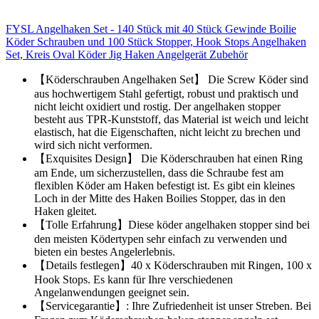
FYSL Angelhaken Set - 140 Stück mit 40 Stück Gewinde Boilie
Köder Schrauben und 100 Stück Stopper, Hook Stops Angelhaken
Set, Kreis Oval Köder Jig Haken Angelgerät Zubehör
【Köderschrauben Angelhaken Set】 Die Screw Köder sind
aus hochwertigem Stahl gefertigt, robust und praktisch und
nicht leicht oxidiert und rostig. Der angelhaken stopper
besteht aus TPR-Kunststoff, das Material ist weich und leicht
elastisch, hat die Eigenschaften, nicht leicht zu brechen und
wird sich nicht verformen.
【Exquisites Design】 Die Köderschrauben hat einen Ring
am Ende, um sicherzustellen, dass die Schraube fest am
flexiblen Köder am Haken befestigt ist. Es gibt ein kleines
Loch in der Mitte des Haken Boilies Stopper, das in den
Haken gleitet.
【Tolle Erfahrung】Diese köder angelhaken stopper sind bei
den meisten Ködertypen sehr einfach zu verwenden und
bieten ein bestes Angelerlebnis.
【Details festlegen】40 x Köderschrauben mit Ringen, 100 x
Hook Stops. Es kann für Ihre verschiedenen
Angelanwendungen geeignet sein.
【Servicegarantie】: Ihre Zufriedenheit ist unser Streben. Bei