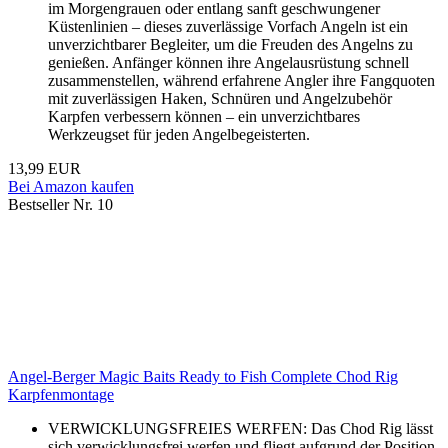
im Morgengrauen oder entlang sanft geschwungener
Küstenlinien – dieses zuverlässige Vorfach Angeln ist ein
unverzichtbarer Begleiter, um die Freuden des Angelns zu
genießen. Anfänger können ihre Angelausrüstung schnell
zusammenstellen, während erfahrene Angler ihre Fangquoten
mit zuverlässigen Haken, Schnüren und Angelzubehör
Karpfen verbessern können – ein unverzichtbares
Werkzeugset für jeden Angelbegeisterten.
13,99 EUR
Bei Amazon kaufen
Bestseller Nr. 10
Angel-Berger Magic Baits Ready to Fish Complete Chod Rig
Karpfenmontage
VERWICKLUNGSFREIES WERFEN: Das Chod Rig lässt
sich verwicklungsfrei werfen und fliegt aufgrund der Position