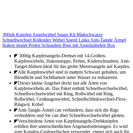
300stk Karpfen Angelwirbel Snaps Kit Mattschwarze
Schnellwechsel Rollender Wirbel Speed Links Anti-Tangle Ärmel
Haken stoppt Perlen Schrauben Rigs mit Angelzubehör Box
◤ 300tlg Karpfenangeln-Drehset mit 14-Größen-
Karpfenwirbeln, Hakenstopps, Perlen, Köderschrauben, Anti-
Tangel-Hülsen.Ideal für das grobe Meeresangeln auf Karpfen.
◤Alle Karpfenwirbel sind in mattem Schwarz gehalten, um
Blendlicht und Sichtbarkeit unter Wasser zu reduzieren.
◤Dieses kleine Angelset deckt fast alle Arten von
Karpfenwirbeln ab. Das Paket enthält Schnellwechselwirbel,
Schnellwechselwirbel mit Ring, Rollwirbel mit Ring,
Rollwirbel, Großaugenwirbel, Schnellschlinkwechsel-Flexi-
Ringwir, Köbel
◤Anti-Tangle-Ärmel can verhindern, dass sich die Rigs
verheddern und Sie can über Schnellwechselwirbel gleiten.
◤Verschiedene Arten von Karpfenangeln-Drehknöpfen
erfüllen Ihre unterschiedlichen Angelanforderungen. Es wird
zum Karpfen-Grobseefischen verwendet, eignet sich auch für