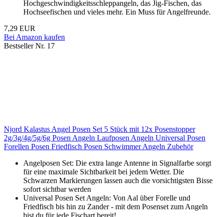
Hochgeschwindigkeitsschleppangeln, das Jig-Fischen, das
Hochseefischen und vieles mehr. Ein Muss für Angelfreunde.
7,29 EUR
Bei Amazon kaufen
Bestseller Nr. 17
Njord Kalastus Angel Posen Set 5 Stück mit 12x Posenstopper
2g/3g/4g/5g/6g Posen Angeln Laufposen Angeln Universal Posen
Forellen Posen Friedfisch Posen Schwimmer Angeln Zubehör
Angelposen Set: Die extra lange Antenne in Signalfarbe sorgt
für eine maximale Sichtbarkeit bei jedem Wetter. Die
Schwarzen Markierungen lassen auch die vorsichtigsten Bisse
sofort sichtbar werden
Universal Posen Set Angeln: Von Aal über Forelle und
Friedfisch bis hin zu Zander - mit dem Posenset zum Angeln
bist du für jede Fischart bereit!