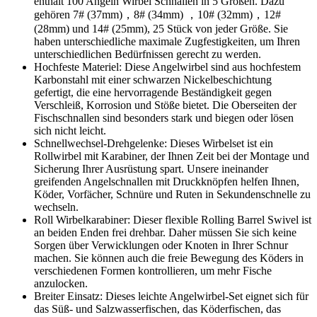
enthält 100 Angeln Wirbel Schnallen in 5 Größen. Dazu
gehören 7# (37mm)，8# (34mm) ，10# (32mm)，12#
(28mm) und 14# (25mm), 25 Stück von jeder Größe. Sie
haben unterschiedliche maximale Zugfestigkeiten, um Ihren
unterschiedlichen Bedürfnissen gerecht zu werden.
Hochfeste Materiel: Diese Angelwirbel sind aus hochfestem
Karbonstahl mit einer schwarzen Nickelbeschichtung
gefertigt, die eine hervorragende Beständigkeit gegen
Verschleiß, Korrosion und Stöße bietet. Die Oberseiten der
Fischschnallen sind besonders stark und biegen oder lösen
sich nicht leicht.
Schnellwechsel-Drehgelenke: Dieses Wirbelset ist ein
Rollwirbel mit Karabiner, der Ihnen Zeit bei der Montage und
Sicherung Ihrer Ausrüstung spart. Unsere ineinander
greifenden Angelschnallen mit Druckknöpfen helfen Ihnen,
Köder, Vorfächer, Schnüre und Ruten in Sekundenschnelle zu
wechseln.
Roll Wirbelkarabiner: Dieser flexible Rolling Barrel Swivel ist
an beiden Enden frei drehbar. Daher müssen Sie sich keine
Sorgen über Verwicklungen oder Knoten in Ihrer Schnur
machen. Sie können auch die freie Bewegung des Köders in
verschiedenen Formen kontrollieren, um mehr Fische
anzulocken.
Breiter Einsatz: Dieses leichte Angelwirbel-Set eignet sich für
das Süß- und Salzwasserfischen, das Köderfischen, das