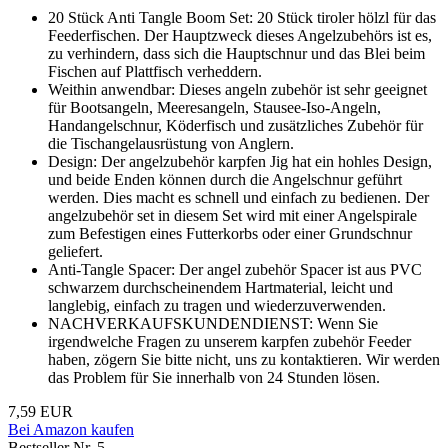
20 Stück Anti Tangle Boom Set: 20 Stück tiroler hölzl für das
Feederfischen. Der Hauptzweck dieses Angelzubehörs ist es,
zu verhindern, dass sich die Hauptschnur und das Blei beim
Fischen auf Plattfisch verheddern.
Weithin anwendbar: Dieses angeln zubehör ist sehr geeignet
für Bootsangeln, Meeresangeln, Stausee-Iso-Angeln,
Handangelschnur, Köderfisch und zusätzliches Zubehör für
die Tischangelausrüstung von Anglern.
Design: Der angelzubehör karpfen Jig hat ein hohles Design,
und beide Enden können durch die Angelschnur geführt
werden. Dies macht es schnell und einfach zu bedienen. Der
angelzubehör set in diesem Set wird mit einer Angelspirale
zum Befestigen eines Futterkorbs oder einer Grundschnur
geliefert.
Anti-Tangle Spacer: Der angel zubehör Spacer ist aus PVC
schwarzem durchscheinendem Hartmaterial, leicht und
langlebig, einfach zu tragen und wiederzuverwenden.
NACHVERKAUFSKUNDENDIENST: Wenn Sie
irgendwelche Fragen zu unserem karpfen zubehör Feeder
haben, zögern Sie bitte nicht, uns zu kontaktieren. Wir werden
das Problem für Sie innerhalb von 24 Stunden lösen.
7,59 EUR
Bei Amazon kaufen
Bestseller Nr. 5