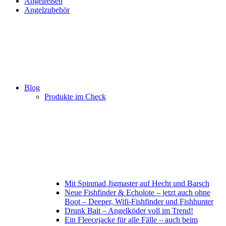
Angelreisen
Angelzubehör
Blog
Produkte im Check
Mit Spinmad Jigmaster auf Hecht und Barsch
Neue Fishfinder & Echolote – jetzt auch ohne
Boot – Deeper, Wifi-Fishfinder und Fishhunter
Drunk Bait – Angelköder voll im Trend!
Ein Fleecejacke für alle Fälle – auch beim