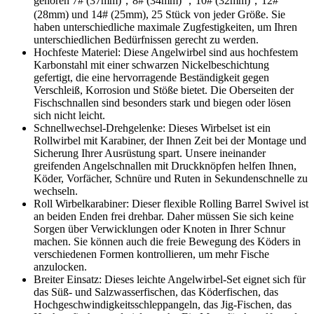
gehören 7# (37mm)，8# (34mm) ，10# (32mm)，12#
(28mm) und 14# (25mm), 25 Stück von jeder Größe. Sie
haben unterschiedliche maximale Zugfestigkeiten, um Ihren
unterschiedlichen Bedürfnissen gerecht zu werden.
Hochfeste Materiel: Diese Angelwirbel sind aus hochfestem
Karbonstahl mit einer schwarzen Nickelbeschichtung
gefertigt, die eine hervorragende Beständigkeit gegen
Verschleiß, Korrosion und Stöße bietet. Die Oberseiten der
Fischschnallen sind besonders stark und biegen oder lösen
sich nicht leicht.
Schnellwechsel-Drehgelenke: Dieses Wirbelset ist ein
Rollwirbel mit Karabiner, der Ihnen Zeit bei der Montage und
Sicherung Ihrer Ausrüstung spart. Unsere ineinander
greifenden Angelschnallen mit Druckknöpfen helfen Ihnen,
Köder, Vorfächer, Schnüre und Ruten in Sekundenschnelle zu
wechseln.
Roll Wirbelkarabiner: Dieser flexible Rolling Barrel Swivel ist
an beiden Enden frei drehbar. Daher müssen Sie sich keine
Sorgen über Verwicklungen oder Knoten in Ihrer Schnur
machen. Sie können auch die freie Bewegung des Köders in
verschiedenen Formen kontrollieren, um mehr Fische
anzulocken.
Breiter Einsatz: Dieses leichte Angelwirbel-Set eignet sich für
das Süß- und Salzwasserfischen, das Köderfischen, das
Hochgeschwindigkeitsschleppangeln, das Jig-Fischen, das