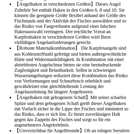
【Angelhaken in verschiedenen Größen】Dieses Angel
Zubehör Set enthält Haken in den Größen 6, 8 und 10. Sie
können die geeignete Größe flexibel anhand der Größe des
Fischmauls und der Aktivität des Fisches auswählen und so
das Risiko von Fangverlusten aufgrund einer falschen
Hakenauswahl verringern. Der reichliche Vorrat an
Karpfenhaken in verschiedenen Größen wird Ihren
vielfältigen Angelanforderungen gerecht.
【Robuste Materialkombination】 Die Karpfenangeln sind
aus Kohlenstoffstahl gefertigt und bieten außergewöhnliche
Härte und Widerstandsfähigkeit. In Kombination mit einer
abriebfesten Angelschnur bieten sie eine beeindruckende
Zugfestigkeit und Belastbarkeit. Selbst in schwierigen
Wasserumgebungen reduziert diese Kombination das Risiko
von Verformungen und Schnurbruch erheblich und
gewährleistet eine gleichbleibende Leistung der
Angelausrüstung für längere Angeltouren.
【Angelhaken mit gebogenem Schaft】Mit seiner scharfen
Spitze und dem gebogenen Schaft greift dieser Angelhaken
mit Vorfach sicher in die Lippe des Fisches und minimiert so
das Risiko, dass er sich löst. Er bietet zuverlässigen Halt
gegen das Zappeln des Fisches und sorgt so für ein
angenehmeres Angelerlebnis.
【Unverzichtbar für Angelfreunde】Ob an ruhigen Seeufern