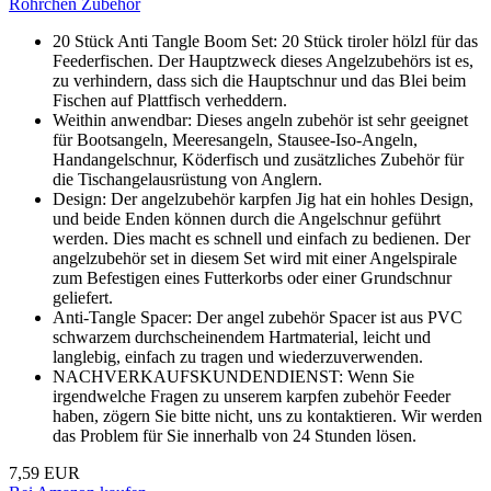
Röhrchen Zubehör
20 Stück Anti Tangle Boom Set: 20 Stück tiroler hölzl für das
Feederfischen. Der Hauptzweck dieses Angelzubehörs ist es,
zu verhindern, dass sich die Hauptschnur und das Blei beim
Fischen auf Plattfisch verheddern.
Weithin anwendbar: Dieses angeln zubehör ist sehr geeignet
für Bootsangeln, Meeresangeln, Stausee-Iso-Angeln,
Handangelschnur, Köderfisch und zusätzliches Zubehör für
die Tischangelausrüstung von Anglern.
Design: Der angelzubehör karpfen Jig hat ein hohles Design,
und beide Enden können durch die Angelschnur geführt
werden. Dies macht es schnell und einfach zu bedienen. Der
angelzubehör set in diesem Set wird mit einer Angelspirale
zum Befestigen eines Futterkorbs oder einer Grundschnur
geliefert.
Anti-Tangle Spacer: Der angel zubehör Spacer ist aus PVC
schwarzem durchscheinendem Hartmaterial, leicht und
langlebig, einfach zu tragen und wiederzuverwenden.
NACHVERKAUFSKUNDENDIENST: Wenn Sie
irgendwelche Fragen zu unserem karpfen zubehör Feeder
haben, zögern Sie bitte nicht, uns zu kontaktieren. Wir werden
das Problem für Sie innerhalb von 24 Stunden lösen.
7,59 EUR