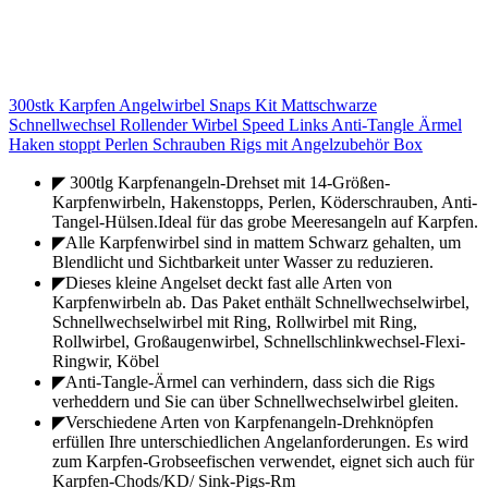
300stk Karpfen Angelwirbel Snaps Kit Mattschwarze
Schnellwechsel Rollender Wirbel Speed Links Anti-Tangle Ärmel
Haken stoppt Perlen Schrauben Rigs mit Angelzubehör Box
◤ 300tlg Karpfenangeln-Drehset mit 14-Größen-
Karpfenwirbeln, Hakenstopps, Perlen, Köderschrauben, Anti-
Tangel-Hülsen.Ideal für das grobe Meeresangeln auf Karpfen.
◤Alle Karpfenwirbel sind in mattem Schwarz gehalten, um
Blendlicht und Sichtbarkeit unter Wasser zu reduzieren.
◤Dieses kleine Angelset deckt fast alle Arten von
Karpfenwirbeln ab. Das Paket enthält Schnellwechselwirbel,
Schnellwechselwirbel mit Ring, Rollwirbel mit Ring,
Rollwirbel, Großaugenwirbel, Schnellschlinkwechsel-Flexi-
Ringwir, Köbel
◤Anti-Tangle-Ärmel can verhindern, dass sich die Rigs
verheddern und Sie can über Schnellwechselwirbel gleiten.
◤Verschiedene Arten von Karpfenangeln-Drehknöpfen
erfüllen Ihre unterschiedlichen Angelanforderungen. Es wird
zum Karpfen-Grobseefischen verwendet, eignet sich auch für
Karpfen-Chods/KD/ Sink-Pigs-Rm