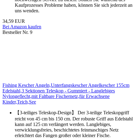
Kaufprozesses Probleme haben, können Sie sich jederzeit an
uns wenden.
34,59 EUR
Bei Amazon kaufen
Bestseller Nr. 9
Fishing Kescher Angeln,Unterfangskescher Angelkescher 155cm
Edelstahl,3 Sektionen Teleskop - Gummiert - Langlebiges
Nylongeflecht,mit Faltbare Fischernetz,für Erwachsene
Kinder,Teich,See
【3-teiliges Teleskop-Design】 Der 3-teilige Teleskopgriff
reicht von 45 cm bis 150 cm. Der robuste Griff aus Edelstahl
kann auf 125 cm verlängert werden. Langlebiges,
verwicklungsfreies, beschichtetes feinmaschiges Netz
erleichtert das Fangen großer oder kleiner Fische.