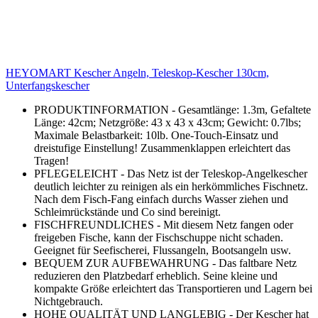
HEYOMART Kescher Angeln, Teleskop-Kescher 130cm,
Unterfangskescher
PRODUKTINFORMATION - Gesamtlänge: 1.3m, Gefaltete
Länge: 42cm; Netzgröße: 43 x 43 x 43cm; Gewicht: 0.7lbs;
Maximale Belastbarkeit: 10lb. One-Touch-Einsatz und
dreistufige Einstellung! Zusammenklappen erleichtert das
Tragen!
PFLEGELEICHT - Das Netz ist der Teleskop-Angelkescher
deutlich leichter zu reinigen als ein herkömmliches Fischnetz.
Nach dem Fisch-Fang einfach durchs Wasser ziehen und
Schleimrückstände und Co sind bereinigt.
FISCHFREUNDLICHES - Mit diesem Netz fangen oder
freigeben Fische, kann der Fischschuppe nicht schaden.
Geeignet für Seefischerei, Flussangeln, Bootsangeln usw.
BEQUEM ZUR AUFBEWAHRUNG - Das faltbare Netz
reduzieren den Platzbedarf erheblich. Seine kleine und
kompakte Größe erleichtert das Transportieren und Lagern bei
Nichtgebrauch.
HOHE QUALITÄT UND LANGLEBIG - Der Kescher hat