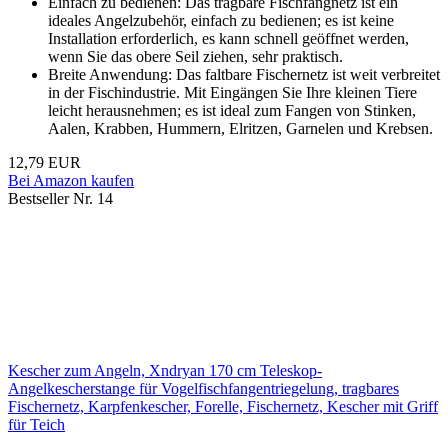
Einfach zu bedienen: Das tragbare Fischfangnetz ist ein
ideales Angelzubehör, einfach zu bedienen; es ist keine
Installation erforderlich, es kann schnell geöffnet werden,
wenn Sie das obere Seil ziehen, sehr praktisch.
Breite Anwendung: Das faltbare Fischernetz ist weit verbreitet
in der Fischindustrie. Mit Eingängen Sie Ihre kleinen Tiere
leicht herausnehmen; es ist ideal zum Fangen von Stinken,
Aalen, Krabben, Hummern, Elritzen, Garnelen und Krebsen.
12,79 EUR
Bei Amazon kaufen
Bestseller Nr. 14
Kescher zum Angeln, Xndryan 170 cm Teleskop-
Angelkescherstange für Vogelfischfangentriegelung, tragbares
Fischernetz, Karpfenkescher, Forelle, Fischernetz, Kescher mit Griff
für Teich