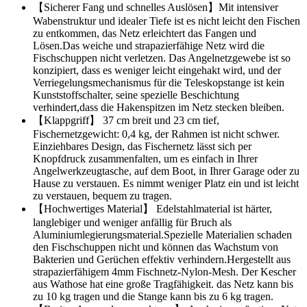
【Sicherer Fang und schnelles Auslösen】Mit intensiver
Wabenstruktur und idealer Tiefe ist es nicht leicht den Fischen
zu entkommen, das Netz erleichtert das Fangen und
Lösen.Das weiche und strapazierfähige Netz wird die
Fischschuppen nicht verletzen. Das Angelnetzgewebe ist so
konzipiert, dass es weniger leicht eingehakt wird, und der
Verriegelungsmechanismus für die Teleskopstange ist kein
Kunststoffschalter, seine spezielle Beschichtung
verhindert,dass die Hakenspitzen im Netz stecken bleiben.
【Klappgriff】 37 cm breit und 23 cm tief,
Fischernetzgewicht: 0,4 kg, der Rahmen ist nicht schwer.
Einziehbares Design, das Fischernetz lässt sich per
Knopfdruck zusammenfalten, um es einfach in Ihrer
Angelwerkzeugtasche, auf dem Boot, in Ihrer Garage oder zu
Hause zu verstauen. Es nimmt weniger Platz ein und ist leicht
zu verstauen, bequem zu tragen.
【Hochwertiges Material】 Edelstahlmaterial ist härter,
langlebiger und weniger anfällig für Bruch als
Aluminiumlegierungsmaterial.Spezielle Materialien schaden
den Fischschuppen nicht und können das Wachstum von
Bakterien und Gerüchen effektiv verhindern.Hergestellt aus
strapazierfähigem 4mm Fischnetz-Nylon-Mesh. Der Kescher
aus Wathose hat eine große Tragfähigkeit. das Netz kann bis
zu 10 kg tragen und die Stange kann bis zu 6 kg tragen.