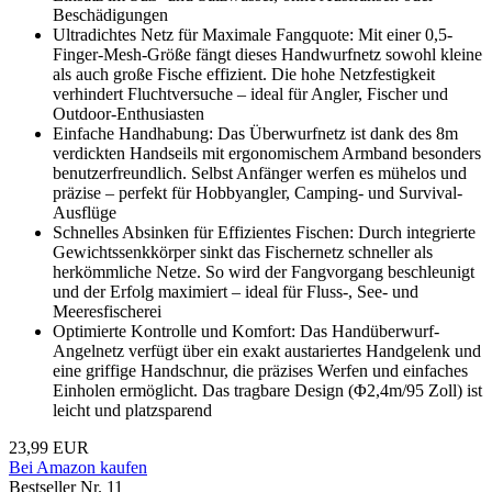
Beschädigungen
Ultradichtes Netz für Maximale Fangquote: Mit einer 0,5-
Finger-Mesh-Größe fängt dieses Handwurfnetz sowohl kleine
als auch große Fische effizient. Die hohe Netzfestigkeit
verhindert Fluchtversuche – ideal für Angler, Fischer und
Outdoor-Enthusiasten
Einfache Handhabung: Das Überwurfnetz ist dank des 8m
verdickten Handseils mit ergonomischem Armband besonders
benutzerfreundlich. Selbst Anfänger werfen es mühelos und
präzise – perfekt für Hobbyangler, Camping- und Survival-
Ausflüge
Schnelles Absinken für Effizientes Fischen: Durch integrierte
Gewichtssenkkörper sinkt das Fischernetz schneller als
herkömmliche Netze. So wird der Fangvorgang beschleunigt
und der Erfolg maximiert – ideal für Fluss-, See- und
Meeresfischerei
Optimierte Kontrolle und Komfort: Das Handüberwurf-
Angelnetz verfügt über ein exakt austariertes Handgelenk und
eine griffige Handschnur, die präzises Werfen und einfaches
Einholen ermöglicht. Das tragbare Design (Φ2,4m/95 Zoll) ist
leicht und platzsparend
23,99 EUR
Bei Amazon kaufen
Bestseller Nr. 11