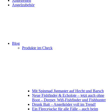
Angelreisen
Angelzubehör
Blog
Produkte im Check
Mit Spinmad Jigmaster auf Hecht und Barsch
Neue Fishfinder & Echolote – jetzt auch ohne
Boot – Deeper, Wifi-Fishfinder und Fishhunter
Drunk Bait – Angelköder voll im Trend!
Ein Fleecejacke für alle Fälle – auch beim