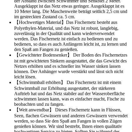
der Abstand zwischen Schwimmer und Senkblei 2 Meter.
Ausgeklappt ist das Netz etwas geringer. Ausgeklappt ist es
10 Meter lang. Die Maschenweite beträgt seitlich 2,5 cm und
im gestreckten Zustand ca. 5 cm.
【Hochwertiges Material】Das Fischernetz besteht aus
Polyethylen-Material, und das Netz ist robust, langlebig,
zuverlässig in der Qualität und kann wiederverwendet
werden. Das Fischernetz ist einfach zu bedienen und zu
bedienen, so dass es auch Anfängern leicht ist, zu lernen und
den Spaß am Fangen zu genießen.
【Gewichteter Bodensenker】 Der Boden des Fischernetzes
ist mit gewichteten Sinkern ausgestattet, die das Gewicht des
Netzes erhöhen und es schneller ins Wasser sinken lassen
können. Der Anhänger wurde verstärkt und lässt sich nicht
leicht lösen.
【Schwimmball erhöhen】 Das Fischernetz ist mit einem
Schwimmball zur Erhöhung ausgestattet, der stärkeren
Auftrieb hat und das Netz stabiler auf der Wasseroberfläche
schwimmen lassen kann, was es einfacher macht, Fische zu
beobachten und zu fangen.
【Weit anwendbar】 Dieses Fischernetz kann in Flüssen,
Seen, flachen Gewässern und anderen Gewässern verwendet
werden, so dass Sie den Spaß am Fangen in vollen Zügen
genießen können. Wir sind bestrebt, Ihnen einen qualitativ
hochwertigen Service zu bieten. Sollten Sie während des