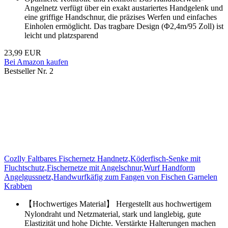
Angelnetz verfügt über ein exakt austariertes Handgelenk und
eine griffige Handschnur, die präzises Werfen und einfaches
Einholen ermöglicht. Das tragbare Design (Φ2,4m/95 Zoll) ist
leicht und platzsparend
23,99 EUR
Bei Amazon kaufen
Bestseller Nr. 2
Cozlly Faltbares Fischernetz Handnetz,Köderfisch-Senke mit
Fluchtschutz,Fischernetze mit Angelschnur,Wurf Handform
Angelgussnetz,Handwurfkäfig zum Fangen von Fischen Garnelen
Krabben
【Hochwertiges Material】 Hergestellt aus hochwertigem
Nylondraht und Netzmaterial, stark und langlebig, gute
Elastizität und hohe Dichte. Verstärkte Halterungen machen