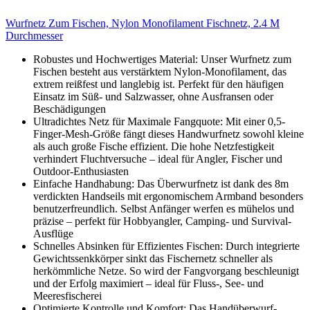
Wurfnetz Zum Fischen, Nylon Monofilament Fischnetz, 2.4 M
Durchmesser
Robustes und Hochwertiges Material: Unser Wurfnetz zum
Fischen besteht aus verstärktem Nylon-Monofilament, das
extrem reißfest und langlebig ist. Perfekt für den häufigen
Einsatz im Süß- und Salzwasser, ohne Ausfransen oder
Beschädigungen
Ultradichtes Netz für Maximale Fangquote: Mit einer 0,5-
Finger-Mesh-Größe fängt dieses Handwurfnetz sowohl kleine
als auch große Fische effizient. Die hohe Netzfestigkeit
verhindert Fluchtversuche – ideal für Angler, Fischer und
Outdoor-Enthusiasten
Einfache Handhabung: Das Überwurfnetz ist dank des 8m
verdickten Handseils mit ergonomischem Armband besonders
benutzerfreundlich. Selbst Anfänger werfen es mühelos und
präzise – perfekt für Hobbyangler, Camping- und Survival-
Ausflüge
Schnelles Absinken für Effizientes Fischen: Durch integrierte
Gewichtssenkkörper sinkt das Fischernetz schneller als
herkömmliche Netze. So wird der Fangvorgang beschleunigt
und der Erfolg maximiert – ideal für Fluss-, See- und
Meeresfischerei
Optimierte Kontrolle und Komfort: Das Handüberwurf-