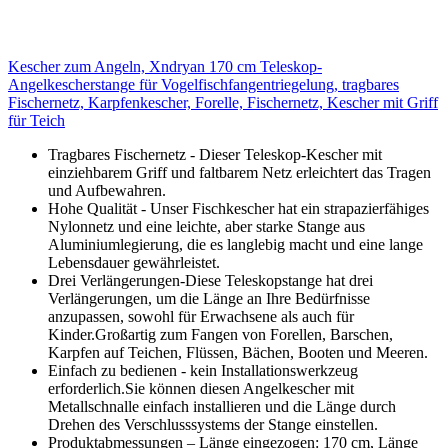
Kescher zum Angeln, Xndryan 170 cm Teleskop-
Angelkescherstange für Vogelfischfangentriegelung, tragbares
Fischernetz, Karpfenkescher, Forelle, Fischernetz, Kescher mit Griff
für Teich
Tragbares Fischernetz - Dieser Teleskop-Kescher mit
einziehbarem Griff und faltbarem Netz erleichtert das Tragen
und Aufbewahren.
Hohe Qualität - Unser Fischkescher hat ein strapazierfähiges
Nylonnetz und eine leichte, aber starke Stange aus
Aluminiumlegierung, die es langlebig macht und eine lange
Lebensdauer gewährleistet.
Drei Verlängerungen-Diese Teleskopstange hat drei
Verlängerungen, um die Länge an Ihre Bedürfnisse
anzupassen, sowohl für Erwachsene als auch für
Kinder.Großartig zum Fangen von Forellen, Barschen,
Karpfen auf Teichen, Flüssen, Bächen, Booten und Meeren.
Einfach zu bedienen - kein Installationswerkzeug
erforderlich.Sie können diesen Angelkescher mit
Metallschnalle einfach installieren und die Länge durch
Drehen des Verschlusssystems der Stange einstellen.
Produktabmessungen – Länge eingezogen: 170 cm, Länge