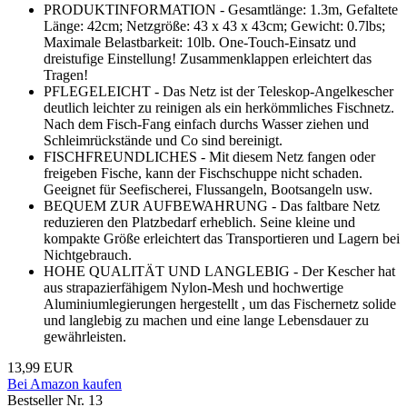
PRODUKTINFORMATION - Gesamtlänge: 1.3m, Gefaltete
Länge: 42cm; Netzgröße: 43 x 43 x 43cm; Gewicht: 0.7lbs;
Maximale Belastbarkeit: 10lb. One-Touch-Einsatz und
dreistufige Einstellung! Zusammenklappen erleichtert das
Tragen!
PFLEGELEICHT - Das Netz ist der Teleskop-Angelkescher
deutlich leichter zu reinigen als ein herkömmliches Fischnetz.
Nach dem Fisch-Fang einfach durchs Wasser ziehen und
Schleimrückstände und Co sind bereinigt.
FISCHFREUNDLICHES - Mit diesem Netz fangen oder
freigeben Fische, kann der Fischschuppe nicht schaden.
Geeignet für Seefischerei, Flussangeln, Bootsangeln usw.
BEQUEM ZUR AUFBEWAHRUNG - Das faltbare Netz
reduzieren den Platzbedarf erheblich. Seine kleine und
kompakte Größe erleichtert das Transportieren und Lagern bei
Nichtgebrauch.
HOHE QUALITÄT UND LANGLEBIG - Der Kescher hat
aus strapazierfähigem Nylon-Mesh und hochwertige
Aluminiumlegierungen hergestellt , um das Fischernetz solide
und langlebig zu machen und eine lange Lebensdauer zu
gewährleisten.
13,99 EUR
Bei Amazon kaufen
Bestseller Nr. 13