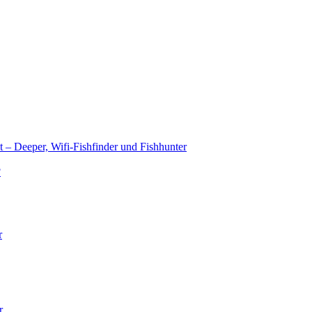
t – Deeper, Wifi-Fishfinder und Fishhunter
?
r
r