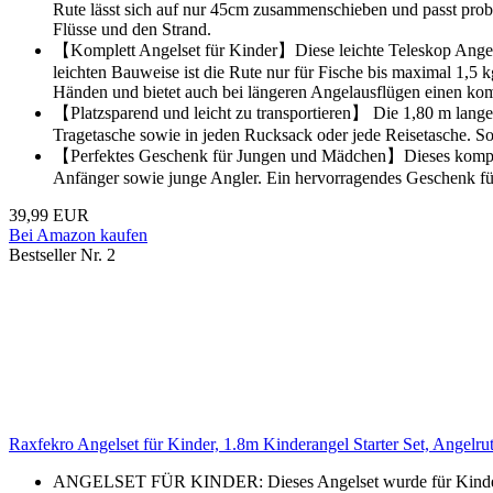
Rute lässt sich auf nur 45cm zusammenschieben und passt probl
Flüsse und den Strand.
【Komplett Angelset für Kinder】Diese leichte Teleskop Angelr
leichten Bauweise ist die Rute nur für Fische bis maximal 1,5 k
Händen und bietet auch bei längeren Angelausflügen einen komf
【Platzsparend und leicht zu transportieren】 Die 1,80 m lange 
Tragetasche sowie in jeden Rucksack oder jede Reisetasche. So
【Perfektes Geschenk für Jungen und Mädchen】Dieses komplette
Anfänger sowie junge Angler. Ein hervorragendes Geschenk f
39,99 EUR
Bei Amazon kaufen
Bestseller Nr. 2
Raxfekro Angelset für Kinder, 1.8m Kinderangel Starter Set, Angelru
ANGELSET FÜR KINDER: Dieses Angelset wurde für Kinder im A