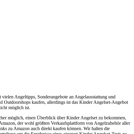
t vielen Angeltipps, Sonderangebote an Angelausstattung und
und Outdoorshops kaufen, allerdings ist das Kinder Angelset-Angebot
cht möglich ist.
cher möglich, einen Überblick über Kinder Angelset zu bekommen,
n Amazon, der wohl größten Verkaufsplattform von Angelzubehör aller
 Links zu Amazon auch direkt kaufen können. Wir halten die
rteilung um die Ergebnisse eines eigenen Kinder Angelset-Tests zu