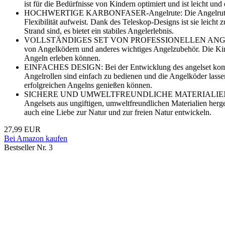
ist für die Bedürfnisse von Kindern optimiert und ist leicht u
HOCHWERTIGE KARBONFASER-Angelrute: Die Angelrute besteht 
Flexibilität aufweist. Dank des Teleskop-Designs ist sie leicht
Strand sind, es bietet ein stabiles Angelerlebnis.
VOLLSTÄNDIGES SET VON PROFESSIONELLEN ANGELWERKZEUGE
von Angelködern und anderes wichtiges Angelzubehör. Die Kinde
Angeln erleben können.
EINFACHES DESIGN: Bei der Entwicklung des angelset komplett
Angelrollen sind einfach zu bedienen und die Angelköder lasse
erfolgreichen Angelns genießen können.
SICHERE UND UMWELTFREUNDLICHE MATERIALIEN: Wir wissen,
Angelsets aus ungiftigen, umweltfreundlichen Materialien herge
auch eine Liebe zur Natur und zur freien Natur entwickeln.
27,99 EUR
Bei Amazon kaufen
Bestseller Nr. 3