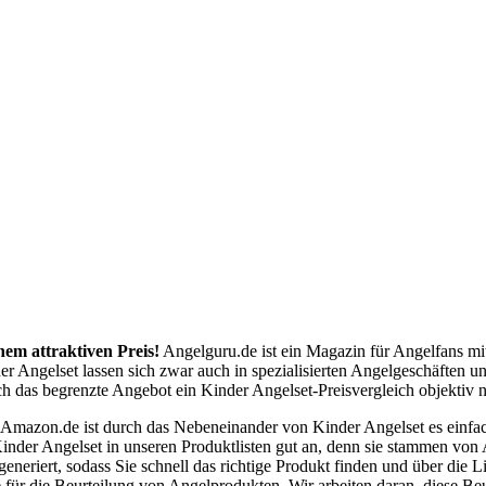
nem attraktiven Preis!
Angelguru.de ist ein Magazin für Angelfans mi
er Angelset lassen sich zwar auch in spezialisierten Angelgeschäften 
 das begrenzte Angebot ein Kinder Angelset-Preisvergleich objektiv ni
 Amazon.de ist durch das Nebeneinander von Kinder Angelset es einfa
Kinder Angelset in unseren Produktlisten gut an, denn sie stammen vo
generiert, sodass Sie schnell das richtige Produkt finden und über die
ür die Beurteilung von Angelprodukten. Wir arbeiten daran, diese Beu