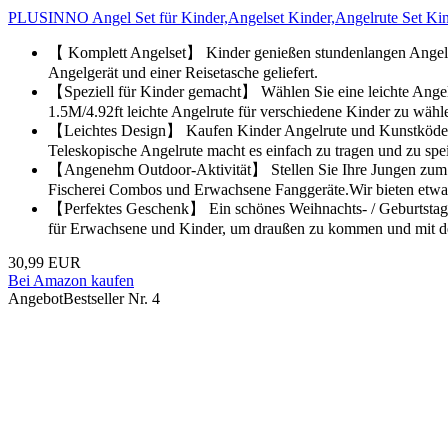
PLUSINNO Angel Set für Kinder,Angelset Kinder,Angelrute Set Kind
【 Komplett Angelset】 Kinder genießen stundenlangen Angels
Angelgerät und einer Reisetasche geliefert.
【Speziell für Kinder gemacht】 Wählen Sie eine leichte Angelrute
1.5M/4.92ft leichte Angelrute für verschiedene Kinder zu wähl
【Leichtes Design】 Kaufen Kinder Angelrute und Kunstköder, die
Teleskopische Angelrute macht es einfach zu tragen und zu spe
【Angenehm Outdoor-Aktivität】 Stellen Sie Ihre Jungen zum 
Fischerei Combos und Erwachsene Fanggeräte.Wir bieten etwas 
【Perfektes Geschenk】 Ein schönes Weihnachts- / Geburtstagsfe
für Erwachsene und Kinder, um draußen zu kommen und mit de
30,99 EUR
Bei Amazon kaufen
Angebot
Bestseller Nr. 4