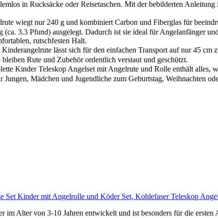
emlos in Rucksäcke oder Reisetaschen. Mit der bebilderten Anleitung is
ute wiegt nur 240 g und kombiniert Carbon und Fiberglas für beeindru
g (ca. 3.3 Pfund) ausgelegt. Dadurch ist sie ideal für Angelanfänger u
ortablen, rutschfesten Halt.
Kinderangelrute lässt sich für den einfachen Transport auf nur 45 cm 
 bleiben Rute und Zubehör ordentlich verstaut und geschützt.
 Kinder Teleskop Angelset mit Angelrute und Rolle enthält alles, was
ür Jungen, Mädchen und Jugendliche zum Geburtstag, Weihnachten ode
te Set Kinder mit Angelrolle und Köder Set, Kohlefaser Teleskop Ange
lter von 3-10 Jahren entwickelt und ist besonders für die ersten 