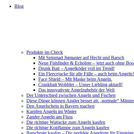
Blog
Produkte im Check
Mit Spinmad Jigmaster auf Hecht und Barsch
Neue Fishfinder & Echolote – jetzt auch ohne Boo
Drunk Bait – Angelköder voll im Trend!
Ein Fleecejacke für alle Fälle – auch beim Angeln
Face Shield – Mit Maske beim Angeln.
Crankbait Wobbler – Unser Liebling aktuell!
Das innovativste Angelzubehör der Welt
Der Unterschied zwischen Angeln und Fischen
Diese Dinge können Angler besser als „normale“ Männe
Den Angelschein in Bayern machen
Karpfen Angeln im Winter
Zander Angeln am Fluss
Die richtige Watjacke zum Angeln kaufen
Die richtige Kopflampe zum Angeln kaufen
Barschrute kaufen – Die perfekte Angelrute für Einsteige