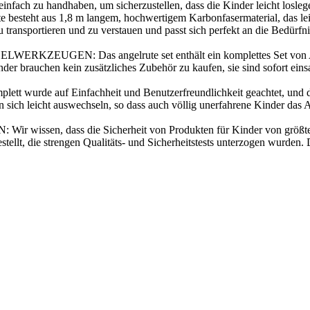
nd einfach zu handhaben, um sicherzustellen, dass die Kinder leicht lo
aus 1,8 m langem, hochwertigem Karbonfasermaterial, das leicht u
 zu transportieren und zu verstauen und passt sich perfekt an die Bedürf
N: Das angelrute set enthält ein komplettes Set von Angelwer
r brauchen kein zusätzliches Zubehör zu kaufen, sie sind sofort einsa
 wurde auf Einfachheit und Benutzerfreundlichkeit geachtet, und das
n sich leicht auswechseln, so dass auch völlig unerfahrene Kinder da
 dass die Sicherheit von Produkten für Kinder von größter Be
stellt, die strengen Qualitäts- und Sicherheitstests unterzogen wurden.