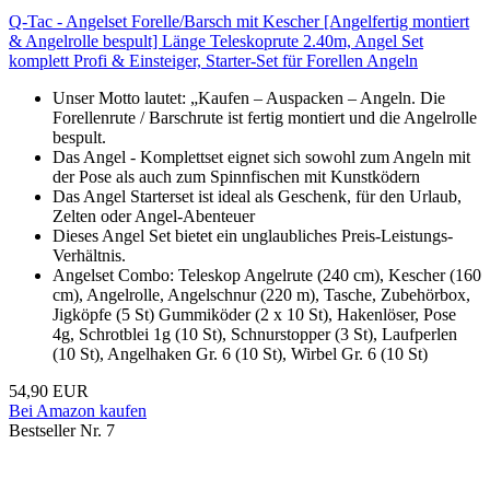
Q-Tac - Angelset Forelle/Barsch mit Kescher [Angelfertig montiert
& Angelrolle bespult] Länge Teleskoprute 2.40m, Angel Set
komplett Profi & Einsteiger, Starter-Set für Forellen Angeln
Unser Motto lautet: „Kaufen – Auspacken – Angeln. Die
Forellenrute / Barschrute ist fertig montiert und die Angelrolle
bespult.
Das Angel - Komplettset eignet sich sowohl zum Angeln mit
der Pose als auch zum Spinnfischen mit Kunstködern
Das Angel Starterset ist ideal als Geschenk, für den Urlaub,
Zelten oder Angel-Abenteuer
Dieses Angel Set bietet ein unglaubliches Preis-Leistungs-
Verhältnis.
Angelset Combo: Teleskop Angelrute (240 cm), Kescher (160
cm), Angelrolle, Angelschnur (220 m), Tasche, Zubehörbox,
Jigköpfe (5 St) Gummiköder (2 x 10 St), Hakenlöser, Pose
4g, Schrotblei 1g (10 St), Schnurstopper (3 St), Laufperlen
(10 St), Angelhaken Gr. 6 (10 St), Wirbel Gr. 6 (10 St)
54,90 EUR
Bei Amazon kaufen
Bestseller Nr. 7