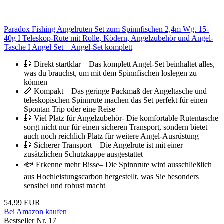
Paradox Fishing Angelruten Set zum Spinnfischen 2,4m Wg. 15-
40g I Teleskop-Rute mit Rolle, Ködern, Angelzubehör und Angel-
Tasche I Angel Set – Angel-Set komplett
🎣 Direkt startklar – Das komplett Angel-Set beinhaltet alles,
was du brauchst, um mit dem Spinnfischen loslegen zu
können
📏 Kompakt – Das geringe Packmaß der Angeltasche und
teleskopischen Spinnrute machen das Set perfekt für einen
Spontan Trip oder eine Reise
🎣 Viel Platz für Angelzubehör- Die komfortable Rutentasche
sorgt nicht nur für einen sicheren Transport, sondern bietet
auch noch reichlich Platz für weitere Angel-Ausrüstung
🎣 Sicherer Transport – Die Angelrute ist mit einer
zusätzlichen Schutzkappe ausgestattet
🐟 Erkenne mehr Bisse– Die Spinnrute wird ausschließlich
aus Hochleistungscarbon hergestellt, was Sie besonders
sensibel und robust macht
54,99 EUR
Bei Amazon kaufen
Bestseller Nr. 17