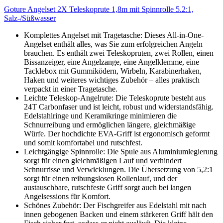
Goture Angelset 2X Teleskoprute 1,8m mit Spinnrolle 5.2:1,
Salz-/Süßwasser
Komplettes Angelset mit Tragetasche: Dieses All-in-One-
Angelset enthält alles, was Sie zum erfolgreichen Angeln
brauchen. Es enthält zwei Teleskopruten, zwei Rollen, einen
Bissanzeiger, eine Angelzange, eine Angelklemme, eine
Tacklebox mit Gummiködern, Wirbeln, Karabinerhaken,
Haken und weiteres wichtiges Zubehör – alles praktisch
verpackt in einer Tragetasche.
Leichte Teleskop-Angelrute: Die Teleskoprute besteht aus
24T Carbonfaser und ist leicht, robust und widerstandsfähig.
Edelstahlringe und Keramikringe minimieren die
Schnurreibung und ermöglichen längere, gleichmäßige
Würfe. Der hochdichte EVA-Griff ist ergonomisch geformt
und somit komfortabel und rutschfest.
Leichtgängige Spinnrolle: Die Spule aus Aluminiumlegierung
sorgt für einen gleichmäßigen Lauf und verhindert
Schnurrisse und Verwicklungen. Die Übersetzung von 5,2:1
sorgt für einen reibungslosen Rollenlauf, und der
austauschbare, rutschfeste Griff sorgt auch bei langen
Angelsessions für Komfort.
Schönes Zubehör: Der Fischgreifer aus Edelstahl mit nach
innen gebogenen Backen und einem stärkeren Griff hält den