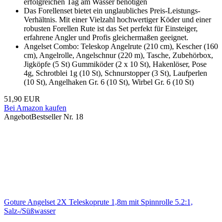
erfolgreichen Tag am Wasser benötigen
Das Forellenset bietet ein unglaubliches Preis-Leistungs-
Verhältnis. Mit einer Vielzahl hochwertiger Köder und einer
robusten Forellen Rute ist das Set perfekt für Einsteiger,
erfahrene Angler und Profis gleichermaßen geeignet.
Angelset Combo: Teleskop Angelrute (210 cm), Kescher (160
cm), Angelrolle, Angelschnur (220 m), Tasche, Zubehörbox,
Jigköpfe (5 St) Gummiköder (2 x 10 St), Hakenlöser, Pose
4g, Schrotblei 1g (10 St), Schnurstopper (3 St), Laufperlen
(10 St), Angelhaken Gr. 6 (10 St), Wirbel Gr. 6 (10 St)
51,90 EUR
Bei Amazon kaufen
Angebot
Bestseller Nr. 18
Goture Angelset 2X Teleskoprute 1,8m mit Spinnrolle 5.2:1,
Salz-/Süßwasser