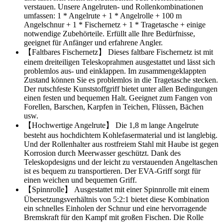
verstauen. Unsere Angelruten- und Rollenkombinationen
umfassen: 1 * Angelrute + 1 * Angelrolle + 100 m
Angelschnur + 1 * Fischernetz + 1 * Tragetasche + einige
notwendige Zubehörteile. Erfüllt alle Ihre Bedürfnisse,
geeignet für Anfänger und erfahrene Angler.
【Faltbares Fischernetz】 Dieses faltbare Fischernetz ist mit
einem dreiteiligen Teleskoprahmen ausgestattet und lässt sich
problemlos aus- und einklappen. Im zusammengeklappten
Zustand können Sie es problemlos in die Tragetasche stecken.
Der rutschfeste Kunststoffgriff bietet unter allen Bedingungen
einen festen und bequemen Halt. Geeignet zum Fangen von
Forellen, Barschen, Karpfen in Teichen, Flüssen, Bächen
usw.
【Hochwertige Angelrute】 Die 1,8 m lange Angelrute
besteht aus hochdichtem Kohlefasermaterial und ist langlebig.
Und der Rollenhalter aus rostfreiem Stahl mit Haube ist gegen
Korrosion durch Meerwasser geschützt. Dank des
Teleskopdesigns und der leicht zu verstauenden Angeltaschen
ist es bequem zu transportieren. Der EVA-Griff sorgt für
einen weichen und bequemen Griff.
【Spinnrolle】 Ausgestattet mit einer Spinnrolle mit einem
Übersetzungsverhältnis von 5:2:1 bietet diese Kombination
ein schnelles Einholen der Schnur und eine hervorragende
Bremskraft für den Kampf mit großen Fischen. Die Rolle