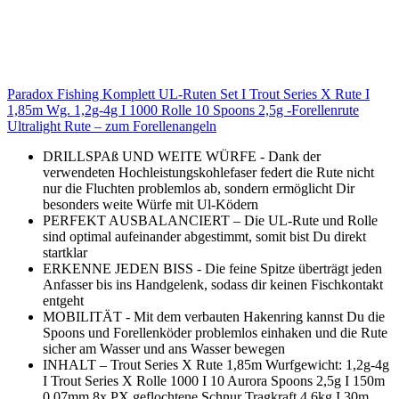
Paradox Fishing Komplett UL-Ruten Set I Trout Series X Rute I
1,85m Wg. 1,2g-4g I 1000 Rolle 10 Spoons 2,5g -Forellenrute
Ultralight Rute – zum Forellenangeln
DRILLSPAß UND WEITE WÜRFE - Dank der
verwendeten Hochleistungskohlefaser federt die Rute nicht
nur die Fluchten problemlos ab, sondern ermöglicht Dir
besonders weite Würfe mit Ul-Ködern
PERFEKT AUSBALANCIERT – Die UL-Rute und Rolle
sind optimal aufeinander abgestimmt, somit bist Du direkt
startklar
ERKENNE JEDEN BISS - Die feine Spitze überträgt jeden
Anfasser bis ins Handgelenk, sodass dir keinen Fischkontakt
entgeht
MOBILITÄT - Mit dem verbauten Hakenring kannst Du die
Spoons und Forellenköder problemlos einhaken und die Rute
sicher am Wasser und ans Wasser bewegen
INHALT – Trout Series X Rute 1,85m Wurfgewicht: 1,2g-4g
I Trout Series X Rolle 1000 I 10 Aurora Spoons 2,5g I 150m
0,07mm 8x PX geflochtene Schnur Tragkraft 4,6kg I 30m