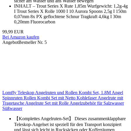
sicher am Wasser und ans Wasser bewegen
INHALT – Trout Series X Rute 1,85m Wurfgewicht: 1,2g-4g
I Trout Series X Rolle 1000 I 10 Aurora Spoons 2,5g I 150m
0,07mm 8x PX geflochtene Schnur Tragkraft 4,6kg I 30m
0,20mm Fluorocarbon
99,99 EUR
Bei Amazon kaufen
Angebot
Bestseller Nr. 5
Lomffy Teleskop Angelruten und Rollen Kombi Set, 1.8M Angel
Spinnruten Rollen Kombi Set mit Netto Kohlefaser Angelrute mit
Tragetasche Angelrute Set mit Rolle Angelzubehör für Salzwasser
Süßwasser
【Komplettes Angelruten-Set】 Dieses zusammenklappbare
Teleskop-Angelset ist speziell für den Transport konzipiert
und lässt sich leicht in Rucksäcken oder Kofferräumen