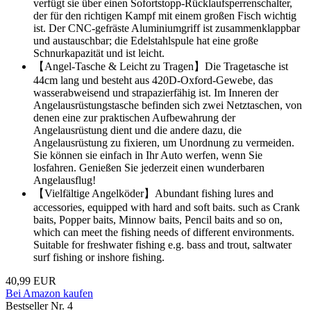
verfügt sie über einen Sofortstopp-Rücklaufsperrenschalter,
der für den richtigen Kampf mit einem großen Fisch wichtig
ist. Der CNC-gefräste Aluminiumgriff ist zusammenklappbar
und austauschbar; die Edelstahlspule hat eine große
Schnurkapazität und ist leicht.
【Angel-Tasche & Leicht zu Tragen】Die Tragetasche ist
44cm lang und besteht aus 420D-Oxford-Gewebe, das
wasserabweisend und strapazierfähig ist. Im Inneren der
Angelausrüstungstasche befinden sich zwei Netztaschen, von
denen eine zur praktischen Aufbewahrung der
Angelausrüstung dient und die andere dazu, die
Angelausrüstung zu fixieren, um Unordnung zu vermeiden.
Sie können sie einfach in Ihr Auto werfen, wenn Sie
losfahren. Genießen Sie jederzeit einen wunderbaren
Angelausflug!
【Vielfältige Angelköder】Abundant fishing lures and
accessories, equipped with hard and soft baits. such as Crank
baits, Popper baits, Minnow baits, Pencil baits and so on,
which can meet the fishing needs of different environments.
Suitable for freshwater fishing e.g. bass and trout, saltwater
surf fishing or inshore fishing.
40,99 EUR
Bei Amazon kaufen
Bestseller Nr. 4