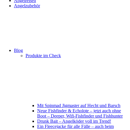
Angelreisen
Angelzubehör
Blog
Produkte im Check
Mit Spinmad Jigmaster auf Hecht und Barsch
Neue Fishfinder & Echolote – jetzt auch ohne
Boot – Deeper, Wifi-Fishfinder und Fishhunter
Drunk Bait – Angelköder voll im Trend!
Ein Fleecejacke für alle Fälle – auch beim