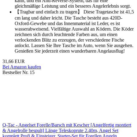
kann, und ein Anti-Reverse-System, das für eine
gleichmäßige Leistung und ein besseres Angelerlebnis sorgt.
【Tragbar und einfach zu tragen】 Diese Tragetasche ist 41,5
cm lang und daher leicht. Die Tasche besteht aus 420D-
Oxford-Gewebe und das Innenmaterial ist Leder, es ist
wasserabweisend. Vielfältige Auswahl an Ködern. Die Köder
zeichnen sich durch leuchtende Farben aus, um einen
verlockenden Blitz zu erzeugen, der verschiedene Fische
anlockt. Lassen Sie Ihre Tasche im Auto, wenn Sie ausgehen.
Genießen Sie jederzeit einen wunderbaren Angelausflug!
31,66 EUR
Bei Amazon kaufen
Bestseller Nr. 15
Q-Tac - Angelset Forelle/Barsch mit Kescher [Angelfertig montiert
& Angelrolle bespult] Länge Teleskoprute 2.40m, Angel Set
komplett Profi & Einsteiger, Starter-Set für Forellen Angeln