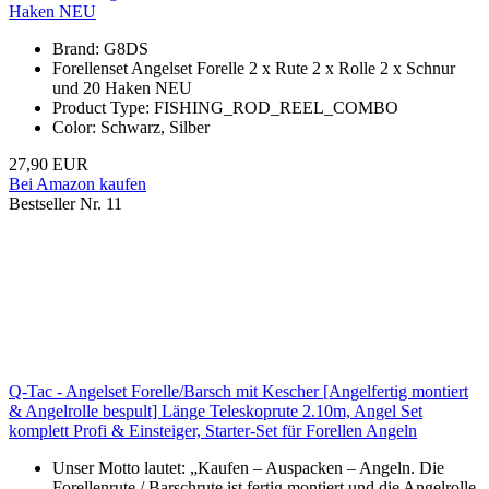
Haken NEU
Brand: G8DS
Forellenset Angelset Forelle 2 x Rute 2 x Rolle 2 x Schnur
und 20 Haken NEU
Product Type: FISHING_ROD_REEL_COMBO
Color: Schwarz, Silber
27,90 EUR
Bei Amazon kaufen
Bestseller Nr. 11
Q-Tac - Angelset Forelle/Barsch mit Kescher [Angelfertig montiert
& Angelrolle bespult] Länge Teleskoprute 2.10m, Angel Set
komplett Profi & Einsteiger, Starter-Set für Forellen Angeln
Unser Motto lautet: „Kaufen – Auspacken – Angeln. Die
Forellenrute / Barschrute ist fertig montiert und die Angelrolle