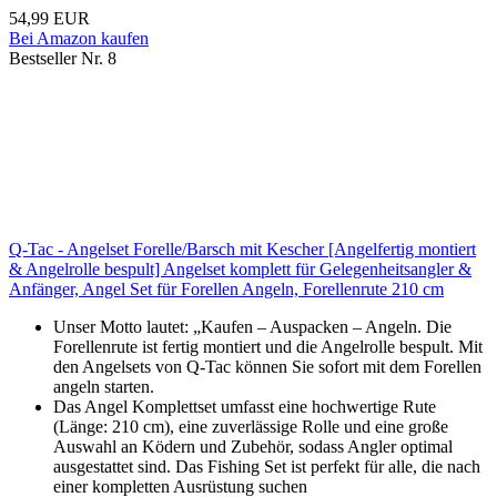
54,99 EUR
Bei Amazon kaufen
Bestseller Nr. 8
Q-Tac - Angelset Forelle/Barsch mit Kescher [Angelfertig montiert
& Angelrolle bespult] Angelset komplett für Gelegenheitsangler &
Anfänger, Angel Set für Forellen Angeln, Forellenrute 210 cm
Unser Motto lautet: „Kaufen – Auspacken – Angeln. Die
Forellenrute ist fertig montiert und die Angelrolle bespult. Mit
den Angelsets von Q-Tac können Sie sofort mit dem Forellen
angeln starten.
Das Angel Komplettset umfasst eine hochwertige Rute
(Länge: 210 cm), eine zuverlässige Rolle und eine große
Auswahl an Ködern und Zubehör, sodass Angler optimal
ausgestattet sind. Das Fishing Set ist perfekt für alle, die nach
einer kompletten Ausrüstung suchen