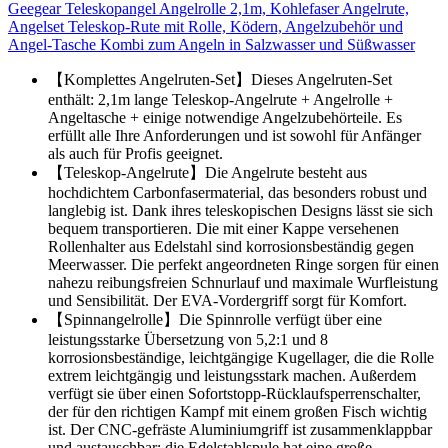
Geegear Teleskopangel Angelrolle 2,1m, Kohlefaser Angelrute,
Angelset Teleskop-Rute mit Rolle, Ködern, Angelzubehör und
Angel-Tasche Kombi zum Angeln in Salzwasser und Süßwasser
【Komplettes Angelruten-Set】Dieses Angelruten-Set
enthält: 2,1m lange Teleskop-Angelrute + Angelrolle +
Angeltasche + einige notwendige Angelzubehörteile. Es
erfüllt alle Ihre Anforderungen und ist sowohl für Anfänger
als auch für Profis geeignet.
【Teleskop-Angelrute】Die Angelrute besteht aus
hochdichtem Carbonfasermaterial, das besonders robust und
langlebig ist. Dank ihres teleskopischen Designs lässt sie sich
bequem transportieren. Die mit einer Kappe versehenen
Rollenhalter aus Edelstahl sind korrosionsbeständig gegen
Meerwasser. Die perfekt angeordneten Ringe sorgen für einen
nahezu reibungsfreien Schnurlauf und maximale Wurfleistung
und Sensibilität. Der EVA-Vordergriff sorgt für Komfort.
【Spinnangelrolle】Die Spinnrolle verfügt über eine
leistungsstarke Übersetzung von 5,2:1 und 8
korrosionsbeständige, leichtgängige Kugellager, die die Rolle
extrem leichtgängig und leistungsstark machen. Außerdem
verfügt sie über einen Sofortstopp-Rücklaufsperrenschalter,
der für den richtigen Kampf mit einem großen Fisch wichtig
ist. Der CNC-gefräste Aluminiumgriff ist zusammenklappbar
und austauschbar; die Edelstahlspule hat eine große