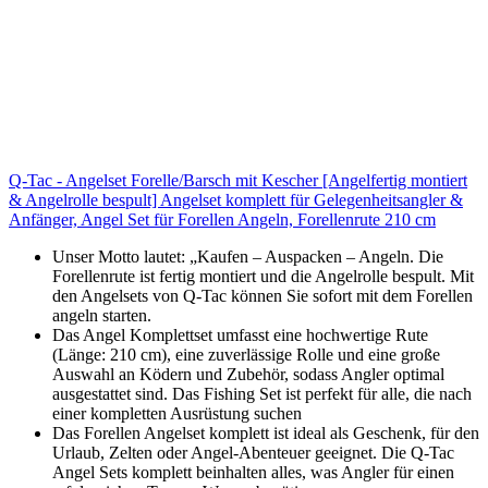
Q-Tac - Angelset Forelle/Barsch mit Kescher [Angelfertig montiert
& Angelrolle bespult] Angelset komplett für Gelegenheitsangler &
Anfänger, Angel Set für Forellen Angeln, Forellenrute 210 cm
Unser Motto lautet: „Kaufen – Auspacken – Angeln. Die
Forellenrute ist fertig montiert und die Angelrolle bespult. Mit
den Angelsets von Q-Tac können Sie sofort mit dem Forellen
angeln starten.
Das Angel Komplettset umfasst eine hochwertige Rute
(Länge: 210 cm), eine zuverlässige Rolle und eine große
Auswahl an Ködern und Zubehör, sodass Angler optimal
ausgestattet sind. Das Fishing Set ist perfekt für alle, die nach
einer kompletten Ausrüstung suchen
Das Forellen Angelset komplett ist ideal als Geschenk, für den
Urlaub, Zelten oder Angel-Abenteuer geeignet. Die Q-Tac
Angel Sets komplett beinhalten alles, was Angler für einen