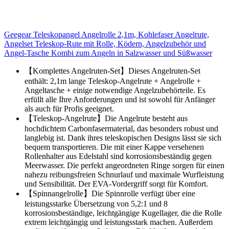
Geegear Teleskopangel Angelrolle 2,1m, Kohlefaser Angelrute,
Angelset Teleskop-Rute mit Rolle, Ködern, Angelzubehör und
Angel-Tasche Kombi zum Angeln in Salzwasser und Süßwasser
【Komplettes Angelruten-Set】Dieses Angelruten-Set
enthält: 2,1m lange Teleskop-Angelrute + Angelrolle +
Angeltasche + einige notwendige Angelzubehörteile. Es
erfüllt alle Ihre Anforderungen und ist sowohl für Anfänger
als auch für Profis geeignet.
【Teleskop-Angelrute】Die Angelrute besteht aus
hochdichtem Carbonfasermaterial, das besonders robust und
langlebig ist. Dank ihres teleskopischen Designs lässt sie sich
bequem transportieren. Die mit einer Kappe versehenen
Rollenhalter aus Edelstahl sind korrosionsbeständig gegen
Meerwasser. Die perfekt angeordneten Ringe sorgen für einen
nahezu reibungsfreien Schnurlauf und maximale Wurfleistung
und Sensibilität. Der EVA-Vordergriff sorgt für Komfort.
【Spinnangelrolle】Die Spinnrolle verfügt über eine
leistungsstarke Übersetzung von 5,2:1 und 8
korrosionsbeständige, leichtgängige Kugellager, die die Rolle
extrem leichtgängig und leistungsstark machen. Außerdem