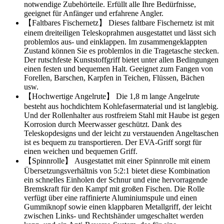
notwendige Zubehörteile. Erfüllt alle Ihre Bedürfnisse,
geeignet für Anfänger und erfahrene Angler.
【Faltbares Fischernetz】 Dieses faltbare Fischernetz ist mit
einem dreiteiligen Teleskoprahmen ausgestattet und lässt sich
problemlos aus- und einklappen. Im zusammengeklappten
Zustand können Sie es problemlos in die Tragetasche stecken.
Der rutschfeste Kunststoffgriff bietet unter allen Bedingungen
einen festen und bequemen Halt. Geeignet zum Fangen von
Forellen, Barschen, Karpfen in Teichen, Flüssen, Bächen
usw.
【Hochwertige Angelrute】 Die 1,8 m lange Angelrute
besteht aus hochdichtem Kohlefasermaterial und ist langlebig.
Und der Rollenhalter aus rostfreiem Stahl mit Haube ist gegen
Korrosion durch Meerwasser geschützt. Dank des
Teleskopdesigns und der leicht zu verstauenden Angeltaschen
ist es bequem zu transportieren. Der EVA-Griff sorgt für
einen weichen und bequemen Griff.
【Spinnrolle】 Ausgestattet mit einer Spinnrolle mit einem
Übersetzungsverhältnis von 5:2:1 bietet diese Kombination
ein schnelles Einholen der Schnur und eine hervorragende
Bremskraft für den Kampf mit großen Fischen. Die Rolle
verfügt über eine raffinierte Aluminiumspule und einen
Gummiknopf sowie einen klappbaren Metallgriff, der leicht
zwischen Links- und Rechtshänder umgeschaltet werden