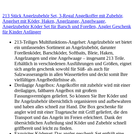
213 Stück Angelzubehör Set, 3-Regal Angelkoffer mit Zubehör,
Angelset mit Köder, Haken, Angelzange, Angelwaage,
Angelzubehör Köder Set für Barsch und Forellen, Angler Geschenk
für Kinder Anfänger
213-Teiliges Multifunktions-Angelset: Angelzubehör set bietet
ein umfassendes Sortiment an Angelzubehör, darunter
Forellenköder, Barschköder, Softbaits, Bleie, Haken,
Angelzangen und eine Angelwaage – insgesamt 213 Teile.
Erhältlich in verschiedenen Ausführungen und Größen, eignet
sich angeln geschenk sowohl für Süß- als auch für
Salzwasserangeln in allen Wassertiefen und deckt somit Ihre
vielfältigen Angelbedürfnisse ab.
Dreilagige Angelbox: Angelkoffer mit zubehör wird mit einer
dreilagigen, faltbaren Angelbox mit großem
Fassungsvermögen geliefert. So können Sie Ihre Köder und
Ihr Angelzubehör übersichtlich organisieren und aufbewahren
und haben alles schnell zur Hand. Die Box geschenke für
angler wird mit einer Tragetasche mit Griff geliefert, die den
Transport und das Angeln im Freien erleichtert. Dank der
übersichtlichen Aufteilung sind Köder und Zubehör schnell
griffbereit und leicht zu finden.
Exquisites Köderset: Das angler geschenk-Set enthält eine