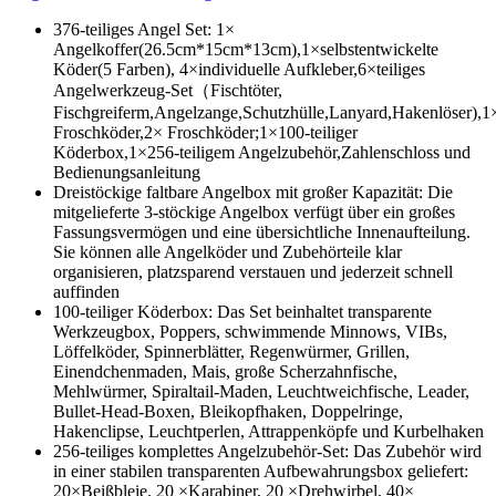
376-teiliges Angel Set: 1×
Angelkoffer(26.5cm*15cm*13cm),1×selbstentwickelte
Köder(5 Farben), 4×individuelle Aufkleber,6×teiliges
Angelwerkzeug-Set（Fischtöter,
Fischgreiferm,Angelzange,Schutzhülle,Lanyard,Hakenlöser),1
Froschköder,2× Froschköder;1×100-teiliger
Köderbox,1×256-teiligem Angelzubehör,Zahlenschloss und
Bedienungsanleitung
Dreistöckige faltbare Angelbox mit großer Kapazität: Die
mitgelieferte 3-stöckige Angelbox verfügt über ein großes
Fassungsvermögen und eine übersichtliche Innenaufteilung.
Sie können alle Angelköder und Zubehörteile klar
organisieren, platzsparend verstauen und jederzeit schnell
auffinden
100-teiliger Köderbox: Das Set beinhaltet transparente
Werkzeugbox, Poppers, schwimmende Minnows, VIBs,
Löffelköder, Spinnerblätter, Regenwürmer, Grillen,
Einendchenmaden, Mais, große Scherzahnfische,
Mehlwürmer, Spiraltail-Maden, Leuchtweichfische, Leader,
Bullet-Head-Boxen, Bleikopfhaken, Doppelringe,
Hakenclipse, Leuchtperlen, Attrappenköpfe und Kurbelhaken
256-teiliges komplettes Angelzubehör-Set: Das Zubehör wird
in einer stabilen transparenten Aufbewahrungsbox geliefert:
20×Beißbleie, 20 ×Karabiner, 20 ×Drehwirbel, 40×