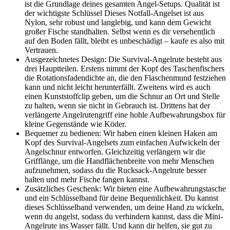
ist die Grundlage deines gesamten Angel-Setups. Qualität ist
der wichtigste Schlüssel Dieses Notfall-Angelset ist aus
Nylon, sehr robust und langlebig, und kann dem Gewicht
großer Fische standhalten. Selbst wenn es dir versehentlich
auf den Boden fällt, bleibt es unbeschädigt – kaufe es also mit
Vertrauen.
Ausgezeichnetes Design: Die Survival-Angelrute besteht aus
drei Hauptteilen. Erstens nimmt der Kopf des Taschenfischers
die Rotationsfadendichte an, die den Flaschenmund festziehen
kann und nicht leicht herunterfällt. Zweitens wird es auch
einen Kunststoffclip geben, um die Schnur an Ort und Stelle
zu halten, wenn sie nicht in Gebrauch ist. Drittens hat der
verlängerte Angelrutengriff eine hohle Aufbewahrungsbox für
kleine Gegenstände wie Köder.
Bequemer zu bedienen: Wir haben einen kleinen Haken am
Kopf des Survival-Angelsets zum einfachen Aufwickeln der
Angelschnur entworfen. Gleichzeitig verlängern wir die
Grifflänge, um die Handflächenbreite von mehr Menschen
aufzunehmen, sodass du die Rucksack-Angelrute besser
halten und mehr Fische fangen kannst.
Zusätzliches Geschenk: Wir bieten eine Aufbewahrungstasche
und ein Schlüsselband für deine Bequemlichkeit. Du kannst
dieses Schlüsselband verwenden, um deine Hand zu wickeln,
wenn du angelst, sodass du verhindern kannst, dass die Mini-
Angelrute ins Wasser fällt. Und kann dir helfen, sie gut zu