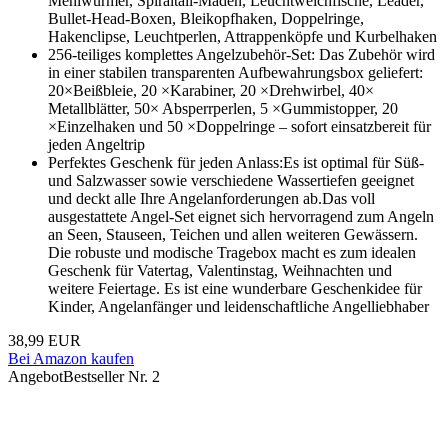
Mehlwürmer, Spiraltail-Maden, Leuchtweichfische, Leader,
Bullet-Head-Boxen, Bleikopfhaken, Doppelringe,
Hakenclipse, Leuchtperlen, Attrappenköpfe und Kurbelhaken
256-teiliges komplettes Angelzubehör-Set: Das Zubehör wird
in einer stabilen transparenten Aufbewahrungsbox geliefert:
20×Beißbleie, 20 ×Karabiner, 20 ×Drehwirbel, 40×
Metallblätter, 50× Absperrperlen, 5 ×Gummistopper, 20
×Einzelhaken und 50 ×Doppelringe – sofort einsatzbereit für
jeden Angeltrip
Perfektes Geschenk für jeden Anlass:Es ist optimal für Süß-
und Salzwasser sowie verschiedene Wassertiefen geeignet
und deckt alle Ihre Angelanforderungen ab.Das voll
ausgestattete Angel-Set eignet sich hervorragend zum Angeln
an Seen, Stauseen, Teichen und allen weiteren Gewässern.
Die robuste und modische Tragebox macht es zum idealen
Geschenk für Vatertag, Valentinstag, Weihnachten und
weitere Feiertage. Es ist eine wunderbare Geschenkidee für
Kinder, Angelanfänger und leidenschaftliche Angelliebhaber
38,99 EUR
Bei Amazon kaufen
Angebot
Bestseller Nr. 2