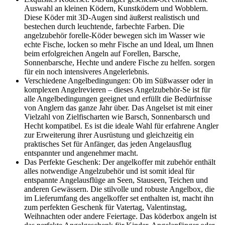
Auswahl an kleinen Ködern, Kunstködern und Wobblern.
Diese Köder mit 3D-Augen sind äußerst realistisch und
bestechen durch leuchtende, farbechte Farben. Die
angelzubehör forelle-Köder bewegen sich im Wasser wie
echte Fische, locken so mehr Fische an und Ideal, um Ihnen
beim erfolgreichen Angeln auf Forellen, Barsche,
Sonnenbarsche, Hechte und andere Fische zu helfen. sorgen
für ein noch intensiveres Angelerlebnis.
Verschiedene Angelbedingungen: Ob im Süßwasser oder in
komplexen Angelrevieren – dieses Angelzubehör-Se ist für
alle Angelbedingungen geeignet und erfüllt die Bedürfnisse
von Anglern das ganze Jahr über. Das Angelset ist mit einer
Vielzahl von Zielfischarten wie Barsch, Sonnenbarsch und
Hecht kompatibel. Es ist die ideale Wahl für erfahrene Angler
zur Erweiterung ihrer Ausrüstung und gleichzeitig ein
praktisches Set für Anfänger, das jeden Angelausflug
entspannter und angenehmer macht.
Das Perfekte Geschenk: Der angelkoffer mit zubehör enthält
alles notwendige Angelzubehör und ist somit ideal für
entspannte Angelausflüge an Seen, Stauseen, Teichen und
anderen Gewässern. Die stilvolle und robuste Angelbox, die
im Lieferumfang des angelkoffer set enthalten ist, macht ihn
zum perfekten Geschenk für Vatertag, Valentinstag,
Weihnachten oder andere Feiertage. Das köderbox angeln ist