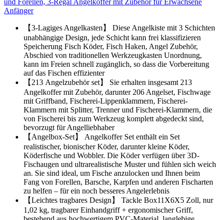
und Forellen, 3-Regal Angelkoffer mit Zubehör für Erwachsene
Anfänger
【3-Lagiges Angelkasten】 Diese Angelkiste mit 3 Schichten
unabhängige Design, jede Schicht kann frei klassifizieren
Speicherung Fisch Köder, Fisch Haken, Angel Zubehör,
Abschied von traditionellen Werkzeugkasten Unordnung,
kann im Freien schnell zugänglich, so dass die Vorbereitung
auf das Fischen effizienter
【213 Angelzubehör set】 Sie erhalten insgesamt 213
Angelkoffer mit Zubehör, darunter 206 Angelset, Fischwage
mit Griffband, Fischerei-Lippenklammern, Fischerei-
Klammern mit Splitter, Trenner und Fischerei-Klammern, die
von Fischerei bis zum Werkzeug komplett abgedeckt sind,
bevorzugt für Angelliebhaber
【Angelbox-Set】 Angelkoffer Set enthält ein Set
realistischer, bionischer Köder, darunter kleine Köder,
Köderfische und Wobbler. Die Köder verfügen über 3D-
Fischaugen und ultrarealistische Muster und fühlen sich weich
an. Sie sind ideal, um Fische anzulocken und Ihnen beim
Fang von Forellen, Barsche, Karpfen und anderen Fischarten
zu helfen – für ein noch besseres Angelerlebnis
【Leichtes tragbares Design】 Tackle Box11X6X5 Zoll, nur
1,02 kg, tragbarer Einhandgriff + ergonomischer Griff,
bestehend aus hochwertigem PVC-Material, langlebige,