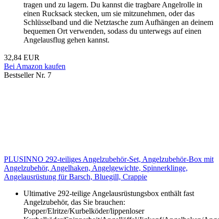
tragen und zu lagern. Du kannst die tragbare Angelrolle in
einen Rucksack stecken, um sie mitzunehmen, oder das
Schlüsselband und die Netztasche zum Aufhängen an deinem
bequemen Ort verwenden, sodass du unterwegs auf einen
Angelausflug gehen kannst.
32,84 EUR
Bei Amazon kaufen
Bestseller Nr. 7
PLUSINNO 292-teiliges Angelzubehör-Set, Angelzubehör-Box mit
Angelzubehör, Angelhaken, Angelgewichte, Spinnerklinge,
Angelausrüstung für Barsch, Bluegill, Crappie
Ultimative 292-teilige Angelausrüstungsbox enthält fast
Angelzubehör, das Sie brauchen:
Popper/Elritze/Kurbelköder/lippenloser