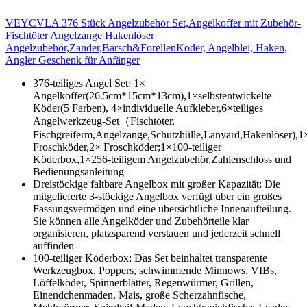
VEYCVLA 376 Stück Angelzubehör Set,Angelkoffer mit Zubehör-
Fischtöter Angelzange Hakenlöser
Angelzubehör,Zander,Barsch&ForellenKöder, Angelblei, Haken,
Angler Geschenk für Anfänger
376-teiliges Angel Set: 1×
Angelkoffer(26.5cm*15cm*13cm),1×selbstentwickelte
Köder(5 Farben), 4×individuelle Aufkleber,6×teiliges
Angelwerkzeug-Set（Fischtöter,
Fischgreiferm,Angelzange,Schutzhülle,Lanyard,Hakenlöser),1
Froschköder,2× Froschköder;1×100-teiliger
Köderbox,1×256-teiligem Angelzubehör,Zahlenschloss und
Bedienungsanleitung
Dreistöckige faltbare Angelbox mit großer Kapazität: Die
mitgelieferte 3-stöckige Angelbox verfügt über ein großes
Fassungsvermögen und eine übersichtliche Innenaufteilung.
Sie können alle Angelköder und Zubehörteile klar
organisieren, platzsparend verstauen und jederzeit schnell
auffinden
100-teiliger Köderbox: Das Set beinhaltet transparente
Werkzeugbox, Poppers, schwimmende Minnows, VIBs,
Löffelköder, Spinnerblätter, Regenwürmer, Grillen,
Einendchenmaden, Mais, große Scherzahnfische,