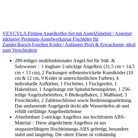
VEYCVLA Fishing Angelkoffer-Set mit AngelZubehör | Angelset
inklusive Premium-Angelwerkzeug Fischtöter für
Zander,Barsch,Forellen Köder | Anfänger Profi & Erwachsene, ideal
zum Verschenken
289-teiliges multifunktionales Angel-Set für Süß- &
Salzwasser：1 tragbare 2-stöckige Angelbox (31,5 cm × 14,5
cm × 13 cm), 2 Packungen selbstentwickelte Kunstköder (10
cm & 12 cm, 9 Köder in unterschiedlichen Farben), 4
individuelle Aufkleber, 1 Fischtöter, 1 Fischgreifer, 1
Hakenlöser, 1 Angelzange mit Spiralsicherungsleine, 1 256-
teilige Angelzubehörbox, 6 Bleikopfhaken, 1 Maßband, 3
Froschköder, 2 Zahlenschlösser sowie Bedienungsanleitung.
Das umfassende Angelgerät deckt alle Wassertiefen ab und
erfüllt vielfältige Angelbedürfnisse
Abnehmbare 2-stöckige Angelbox aus hochfestem ABS-
Material：Diese abgedichtete Angelbox ist aus
strapazierfähigem Hochleistungs-ABS gefertigt, besonders
stabil und langlebig. Die obere Ebene ist vollständig