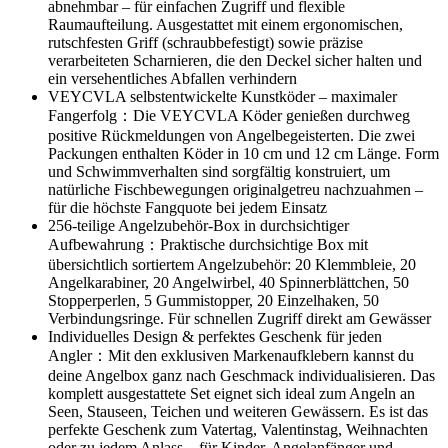
abnehmbar – für einfachen Zugriff und flexible
Raumaufteilung. Ausgestattet mit einem ergonomischen,
rutschfesten Griff (schraubbefestigt) sowie präzise
verarbeiteten Scharnieren, die den Deckel sicher halten und
ein versehentliches Abfallen verhindern
VEYCVLA selbstentwickelte Kunstköder – maximaler
Fangerfolg：Die VEYCVLA Köder genießen durchweg
positive Rückmeldungen von Angelbegeisterten. Die zwei
Packungen enthalten Köder in 10 cm und 12 cm Länge. Form
und Schwimmverhalten sind sorgfältig konstruiert, um
natürliche Fischbewegungen originalgetreu nachzuahmen –
für die höchste Fangquote bei jedem Einsatz
256-teilige Angelzubehör-Box in durchsichtiger
Aufbewahrung：Praktische durchsichtige Box mit
übersichtlich sortiertem Angelzubehör: 20 Klemmbleie, 20
Angelkarabiner, 20 Angelwirbel, 40 Spinnerblättchen, 50
Stopperperlen, 5 Gummistopper, 20 Einzelhaken, 50
Verbindungsringe. Für schnellen Zugriff direkt am Gewässer
Individuelles Design & perfektes Geschenk für jeden
Angler：Mit den exklusiven Markenaufklebern kannst du
deine Angelbox ganz nach Geschmack individualisieren. Das
komplett ausgestattete Set eignet sich ideal zum Angeln an
Seen, Stauseen, Teichen und weiteren Gewässern. Es ist das
perfekte Geschenk zum Vatertag, Valentinstag, Weihnachten
oder zu jedem Anlass – für Kinder, Angelanfänger und