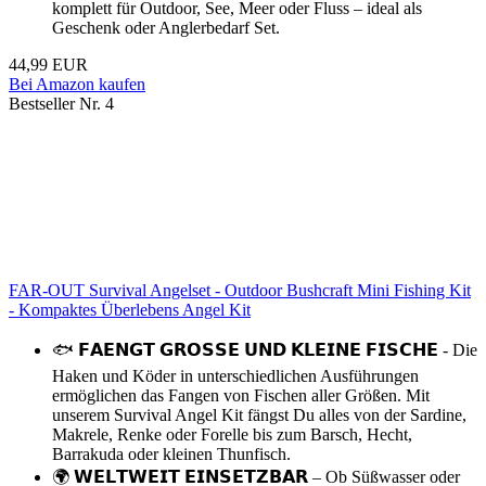
komplett für Outdoor, See, Meer oder Fluss – ideal als
Geschenk oder Anglerbedarf Set.
44,99 EUR
Bei Amazon kaufen
Bestseller Nr. 4
FAR-OUT Survival Angelset - Outdoor Bushcraft Mini Fishing Kit
- Kompaktes Überlebens Angel Kit
🐟 𝗙𝗔𝗘𝗡𝗚𝗧 𝗚𝗥𝗢𝗦𝗦𝗘 𝗨𝗡𝗗 𝗞𝗟𝗘𝗜𝗡𝗘 𝗙𝗜𝗦𝗖𝗛𝗘 - Die
Haken und Köder in unterschiedlichen Ausführungen
ermöglichen das Fangen von Fischen aller Größen. Mit
unserem Survival Angel Kit fängst Du alles von der Sardine,
Makrele, Renke oder Forelle bis zum Barsch, Hecht,
Barrakuda oder kleinen Thunfisch.
🌍 𝗪𝗘𝗟𝗧𝗪𝗘𝗜𝗧 𝗘𝗜𝗡𝗦𝗘𝗧𝗭𝗕𝗔𝗥 – Ob Süßwasser oder