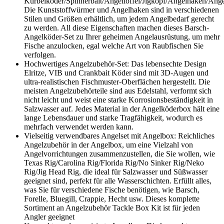
Kurbelköder/Spinnerbait/Angellöffel/Jigkopf/Angelhaken/Ang
Die Kunststoffwürmer und Angelhaken sind in verschiedenen
Stilen und Größen erhältlich, um jedem Angelbedarf gerecht
zu werden. All diese Eigenschaften machen dieses Barsch-
Angelköder-Set zu Ihrer geheimen Angelausrüstung, um mehr
Fische anzulocken, egal welche Art von Raubfischen Sie
verfolgen.
Hochwertiges Angelzubehör-Set: Das lebensechte Design
Elritze, VIB und Crankbait Köder sind mit 3D-Augen und
ultra-realistischen Fischmuster-Oberflächen hergestellt. Die
meisten Angelzubehörteile sind aus Edelstahl, verformt sich
nicht leicht und weist eine starke Korrosionsbeständigkeit in
Salzwasser auf. Jedes Material in der Angelköderbox hält eine
lange Lebensdauer und starke Tragfähigkeit, wodurch es
mehrfach verwendet werden kann.
Vielseitig verwendbares Angelset mit Angelbox: Reichliches
Angelzubehör in der Angelbox, um eine Vielzahl von
Angelvorrichtungen zusammenzustellen, die Sie wollen, wie
Texas Rig/Carolina Rig/Florida Rig/No Sinker Rig/Neko
Rig/Jig Head Rig, die ideal für Salzwasser und Süßwasser
geeignet sind, perfekt für alle Wasserschichten. Erfüllt alles,
was Sie für verschiedene Fische benötigen, wie Barsch,
Forelle, Bluegill, Crappie, Hecht usw. Dieses komplette
Sortiment an Angelzubehör Tackle Box Kit ist für jeden
Angler geeignet