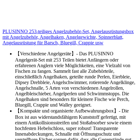
PLUSINNO 253-teiliges Angelzubehör-Set, Angelausrüstungsbox
mit Angelzubehör, Angelhaken, Angelgewichte, Spinnerblatt,
Angelausrüstung für Barsch, Bluegill, Crappie usw
【Verschiedene Angelgeräte】- Das PLUSINNO
Angelgerät-Set mit 253 Teilen bietet Anfängern oder
erfahrenen Anglern viele Möglichkeiten, eine Vielzahl von
Fischen zu fangen. Sammelt fast alle Zubehörteile,
einschließlich Angelhaken, geteilte runde Perlen, Eierbleie,
Dipsey Drehbleie, Angelschwimmer, rotierende Angelklinge,
Angelschnalle, 5 Arten von verschiedenen Angelrollen,
Angelbleischieber, Angelperlen und Schwimmstopps. Die
Angelhaken sind besonders für kleinere Fische wie Perch,
Bluegill, Crappie und Walley geeignet.
【Kompakte und organisierte Aufbewahrungsbox】- Die
Box ist aus widerstandsfähigem Kunststoff gefertigt, mit
einem Antikollisionsstreifen und Stoßabsorber sowie einem
hochfesten Hebelschloss, super robust! Transparente
Innenabdeckungen, Schnalle mit Öffnungsschutz und
verstellbare Fächer sorgen dafür, dass alle Gegenstände gut