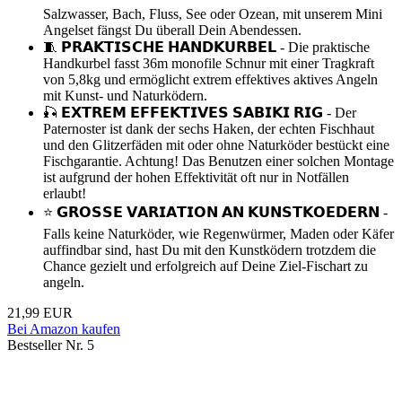
Salzwasser, Bach, Fluss, See oder Ozean, mit unserem Mini
Angelset fängst Du überall Dein Abendessen.
🧵 𝗣𝗥𝗔𝗞𝗧𝗜𝗦𝗖𝗛𝗘 𝗛𝗔𝗡𝗗𝗞𝗨𝗥𝗕𝗘𝗟 - Die praktische
Handkurbel fasst 36m monofile Schnur mit einer Tragkraft
von 5,8kg und ermöglicht extrem effektives aktives Angeln
mit Kunst- und Naturködern.
🎣 𝗘𝗫𝗧𝗥𝗘𝗠 𝗘𝗙𝗙𝗘𝗞𝗧𝗜𝗩𝗘𝗦 𝗦𝗔𝗕𝗜𝗞𝗜 𝗥𝗜𝗚 - Der
Paternoster ist dank der sechs Haken, der echten Fischhaut
und den Glitzerfäden mit oder ohne Naturköder bestückt eine
Fischgarantie. Achtung! Das Benutzen einer solchen Montage
ist aufgrund der hohen Effektivität oft nur in Notfällen
erlaubt!
⭐ 𝗚𝗥𝗢𝗦𝗦𝗘 𝗩𝗔𝗥𝗜𝗔𝗧𝗜𝗢𝗡 𝗔𝗡 𝗞𝗨𝗡𝗦𝗧𝗞𝗢𝗘𝗗𝗘𝗥𝗡 -
Falls keine Naturköder, wie Regenwürmer, Maden oder Käfer
auffindbar sind, hast Du mit den Kunstködern trotzdem die
Chance gezielt und erfolgreich auf Deine Ziel-Fischart zu
angeln.
21,99 EUR
Bei Amazon kaufen
Bestseller Nr. 5