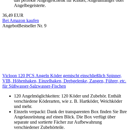
das perfekte Angelgeschenk für Kinder, Angelanfänger oder
Angelbegeisterte.
36,49 EUR
Bei Amazon kaufen
Angebot
Bestseller Nr. 9
Vicloon 120 PCS Angeln Köder gemischt einschließlich Spinner,
VIB, Höhenhaken, Einzelhaken, Drehgelenke, Zangen, Führer, etc.
für Süßwasser-Salzwasser-Fischen
120 Angelmöglichkeiten: 120 Köder und Zubehör. Enthält
verschiedene Köderarten, wie z. B. Hartköder, Weichköder
und mehr.
Einzeln verpackt: Dank der transparenten Box finden Sie Ihre
Angelausrüstung auf einen Blick. Die Box verfügt über
separate und sortierte Fächer zur Aufbewahrung
verschiedener Zubehörteile.