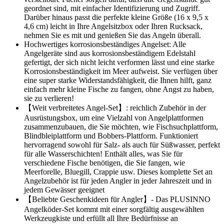
geordnet sind, mit einfacher Identifizierung und Zugriff.
Darüber hinaus passt die perfekte kleine Größe (16 x 9,5 x
4,6 cm) leicht in Ihre Angelsitzbox oder Ihren Rucksack,
nehmen Sie es mit und genießen Sie das Angeln überall.
Hochwertiges korrosionsbeständiges Angelset: Alle
Angelgeräte sind aus korrosionsbeständigem Edelstahl
gefertigt, der sich nicht leicht verformen lässt und eine starke
Korrosionsbeständigkeit im Meer aufweist. Sie verfügen über
eine super starke Widerstandsfähigkeit, die Ihnen hilft, ganz
einfach mehr kleine Fische zu fangen, ohne Angst zu haben,
sie zu verlieren!
【Weit verbreitetes Angel-Set】: reichlich Zubehör in der
Ausrüstungsbox, um eine Vielzahl von Angelplattformen
zusammenzubauen, die Sie möchten, wie Fischsuchplattform,
Blindbleiplattform und Bobbers-Plattform. Funktioniert
hervorragend sowohl für Salz- als auch für Süßwasser, perfekt
für alle Wasserschichten! Enthält alles, was Sie für
verschiedene Fische benötigen, die Sie fangen, wie
Meerforelle, Bluegill, Crappie usw. Dieses komplette Set an
Angelzubehör ist für jeden Angler in jeder Jahreszeit und in
jedem Gewässer geeignet
【Beliebte Geschenkideen für Angler】- Das PLUSINNO
Angelköder-Set kommt mit einer sorgfältig ausgewählten
Werkzeugkiste und erfüllt all Ihre Bedürfnisse an