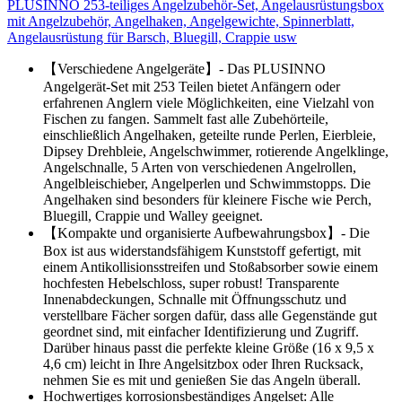
PLUSINNO 253-teiliges Angelzubehör-Set, Angelausrüstungsbox
mit Angelzubehör, Angelhaken, Angelgewichte, Spinnerblatt,
Angelausrüstung für Barsch, Bluegill, Crappie usw
【Verschiedene Angelgeräte】- Das PLUSINNO
Angelgerät-Set mit 253 Teilen bietet Anfängern oder
erfahrenen Anglern viele Möglichkeiten, eine Vielzahl von
Fischen zu fangen. Sammelt fast alle Zubehörteile,
einschließlich Angelhaken, geteilte runde Perlen, Eierbleie,
Dipsey Drehbleie, Angelschwimmer, rotierende Angelklinge,
Angelschnalle, 5 Arten von verschiedenen Angelrollen,
Angelbleischieber, Angelperlen und Schwimmstopps. Die
Angelhaken sind besonders für kleinere Fische wie Perch,
Bluegill, Crappie und Walley geeignet.
【Kompakte und organisierte Aufbewahrungsbox】- Die
Box ist aus widerstandsfähigem Kunststoff gefertigt, mit
einem Antikollisionsstreifen und Stoßabsorber sowie einem
hochfesten Hebelschloss, super robust! Transparente
Innenabdeckungen, Schnalle mit Öffnungsschutz und
verstellbare Fächer sorgen dafür, dass alle Gegenstände gut
geordnet sind, mit einfacher Identifizierung und Zugriff.
Darüber hinaus passt die perfekte kleine Größe (16 x 9,5 x
4,6 cm) leicht in Ihre Angelsitzbox oder Ihren Rucksack,
nehmen Sie es mit und genießen Sie das Angeln überall.
Hochwertiges korrosionsbeständiges Angelset: Alle