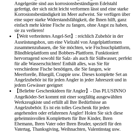
Angelgeräte sind aus korrosionsbeständigem Edelstahl
gefertigt, der sich nicht leicht verformen lässt und eine starke
Korrosionsbeständigkeit im Meer aufweist. Sie verfügen über
eine super starke Widerstandsfähigkeit, die Ihnen hilft, ganz
einfach mehr kleine Fische zu fangen, ohne Angst zu haben,
sie zu verlieren!
【Weit verbreitetes Angel-Set】: reichlich Zubehör in der
Ausrüstungsbox, um eine Vielzahl von Angelplattformen
zusammenzubauen, die Sie möchten, wie Fischsuchplattform,
Blindbleiplattform und Bobbers-Plattform. Funktioniert
hervorragend sowohl für Salz- als auch für Süßwasser, perfekt
für alle Wasserschichten! Enthält alles, was Sie für
verschiedene Fische benötigen, die Sie fangen, wie
Meerforelle, Bluegill, Crappie usw. Dieses komplette Set an
Angelzubehör ist für jeden Angler in jeder Jahreszeit und in
jedem Gewässer geeignet
【Beliebte Geschenkideen für Angler】- Das PLUSINNO
Angelköder-Set kommt mit einer sorgfältig ausgewählten
Werkzeugkiste und erfüllt all Ihre Bedürfnisse an
Angelzubehör. Es ist ein tolles Geschenk für jeden
angehenden oder erfahrenen Angler! Holen Sie sich diese
geheimnisvollen Komplettsets für Ihre Kinder, Ihren
Ehemann, Ihren Vater oder Ihren Bruder, speziell für den
Vatertag, Thanksgiving, Weihnachten, Valentinstag usw.