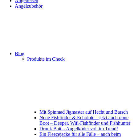
Angelreisen
Angelzubehör
Blog
Produkte im Check
Mit Spinmad Jigmaster auf Hecht und Barsch
Neue Fishfinder & Echolote – jetzt auch ohne
Boot – Deeper, Wifi-Fishfinder und Fishhunter
Drunk Bait – Angelköder voll im Trend!
Ein Fleecejacke für alle Fälle – auch beim