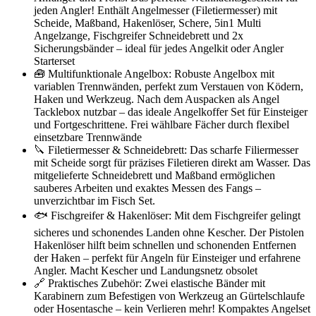
jeden Angler! Enthält Angelmesser (Filetiermesser) mit
Scheide, Maßband, Hakenlöser, Schere, 5in1 Multi
Angelzange, Fischgreifer Schneidebrett und 2x
Sicherungsbänder – ideal für jedes Angelkit oder Angler
Starterset
🧰 Multifunktionale Angelbox: Robuste Angelbox mit
variablen Trennwänden, perfekt zum Verstauen von Ködern,
Haken und Werkzeug. Nach dem Auspacken als Angel
Tacklebox nutzbar – das ideale Angelkoffer Set für Einsteiger
und Fortgeschrittene. Frei wählbare Fächer durch flexibel
einsetzbare Trennwände
🔪 Filetiermesser & Schneidebrett: Das scharfe Filiermesser
mit Scheide sorgt für präzises Filetieren direkt am Wasser. Das
mitgelieferte Schneidebrett und Maßband ermöglichen
sauberes Arbeiten und exaktes Messen des Fangs –
unverzichtbar im Fisch Set.
🐟 Fischgreifer & Hakenlöser: Mit dem Fischgreifer gelingt
sicheres und schonendes Landen ohne Kescher. Der Pistolen
Hakenlöser hilft beim schnellen und schonenden Entfernen
der Haken – perfekt für Angeln für Einsteiger und erfahrene
Angler. Macht Kescher und Landungsnetz obsolet
🔗 Praktisches Zubehör: Zwei elastische Bänder mit
Karabinern zum Befestigen von Werkzeug an Gürtelschlaufe
oder Hosentasche – kein Verlieren mehr! Kompaktes Angelset