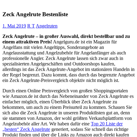
Zeck Angelrute Bestenliste
1. Mai 2019
R T
Angelruten
Zeck Angelrute – in großer Auswahl, direkt bestellbar und zu
einem attraktiven Preis!
Angelguru.de ist ein Magazin für
Angelfans mit vielen Angeltipps, Sonderangebote an
Angelausstattung und Angelzubehör für Angelanfänger als auch
professionelle Angler. Zeck Angelrute lassen sich zwar auch in
spezialisierten Angelgeschäften und Outdoorshops kaufen,
allerdings ist das Zeck Angelrute-Angebot im stationären Handeln in
der Regel begrenzt. Dazu kommt, dass durch das begrenzte Angebot
ein Zeck Angelrute-Preisvergleich objektiv nicht möglich ist.
Durch einen Online Preisvergleich von großen Shoppingportalen
wie Amazon.de ist durch das Nebeneinander von Zeck Angelrute es
einfacher möglich, einen Überblick über Zeck Angelrute zu
bekommen, um auch zu einem Preisurteil zu kommen. Schauen Sie
sich also die Zeck Angelrute in unseren Produktlisten gut an, denn
sie stammen von Amazon, der wohl größten Verkaufsplattform von
Angelzubehör aller Art. Wir haben dafür eine
Top 20 Liste der
„besten“ Zeck Angelrute
generiert, sodass Sie schnell das richtige
Produkt finden und über die Links zu Amazon auch direkt kaufen