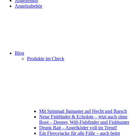
Angelreisen
Angelzubehör
Blog
Produkte im Check
Mit Spinmad Jigmaster auf Hecht und Barsch
Neue Fishfinder & Echolote – jetzt auch ohne
Boot – Deeper, Wifi-Fishfinder und Fishhunter
Drunk Bait – Angelköder voll im Trend!
Ein Fleecejacke für alle Fälle – auch beim