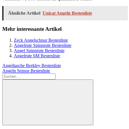
Ähnliche Artikel
Unicat Angeln Bestenliste
Mehr interessante Artikel
Zeck Angelschnur Bestenliste
Angelrute Spinnrute Bestenliste
Angel Spinnrute Bestenliste
Angelrute 6M Bestenliste
Beitragsnavigation
Vorheriger
Angeltasche Berkley Bestenliste
Beitrag:
Nächster
Angeln Sensor Bestenliste
Beitrag:
Suchen
nach:
Suchen