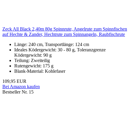
Zeck All Black 2,40m 80g Spinnrute, Angelrute zum Spinnfischen
auf Hechte & Zander, Hechtrute zum Spinnangeln, Raubfischrute
Länge: 240 cm, Transportlänge: 124 cm
Ideales Ködergewicht: 30 - 80 g, Toleranzgrenze
Ködergewicht: 90 g
Teilung: Zweiteilig
Rutengewicht: 175 g
Blank-Material: Kohlefaser
109,95 EUR
Bei Amazon kaufen
Bestseller Nr. 15