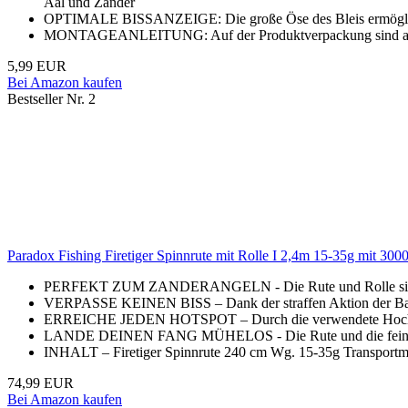
Aal und Zander
OPTIMALE BISSANZEIGE: Die große Öse des Bleis ermöglicht 
MONTAGEANLEITUNG: Auf der Produktverpackung sind alle 
5,99 EUR
Bei Amazon kaufen
Bestseller Nr. 2
Paradox Fishing Firetiger Spinnrute mit Rolle I 2,4m 15-35g mit 3000
PERFEKT ZUM ZANDERANGELN - Die Rute und Rolle sind he
VERPASSE KEINEN BISS – Dank der straffen Aktion der Barsc
ERREICHE JEDEN HOTSPOT – Durch die verwendete Hochleistun
LANDE DEINEN FANG MÜHELOS - Die Rute und die fein einst
INHALT – Firetiger Spinnrute 240 cm Wg. 15-35g Transportm
74,99 EUR
Bei Amazon kaufen