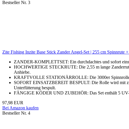
Bestseller Nr. 3
Zite Fishing Inzite Base Stick Zander Angel-Set | 255 cm Spinnrute
ZANDER-KOMPLETTSET: Ein durchdachtes und sofort einsatzbe
HOCHWERTIGE STECKRUTE: Die 2,55 m lange Zanderrute (15–
Anhiebe.
KRAFTVOLLE STATIONÄRROLLE: Die 3000er Spinnrolle (ca. 250
SOFORT EINSATZBEREIT BESPULT: Die Rolle wird mit zwei Alum
Unterfütterung bespult.
FÄNGIGE KÖDER UND ZUBEHÖR: Das Set enthält 5 UV-aktive G
97,98 EUR
Bei Amazon kaufen
Bestseller Nr. 4