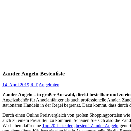
Zander Angeln Bestenliste
14. April 2019
R T
Angelruten
Zander Angeln – in großer Auswahl, direkt bestellbar und zu ein
Angelzubehör für Angelanfänger als auch professionelle Angler. Zand
stationären Handeln in der Regel begrenzt. Dazu kommt, dass durch d
Durch einen Online Preisvergleich von großen Shoppingportalen wi
auch zu einem Preisurteil zu kommen. Schauen Sie sich also die Zand
Wir haben dafür eine
Top 20 Liste der „besten“ Zander Angeln
generi
von ehemaligen Käufern als eine ideale Ausgangsquelle für die Beurt