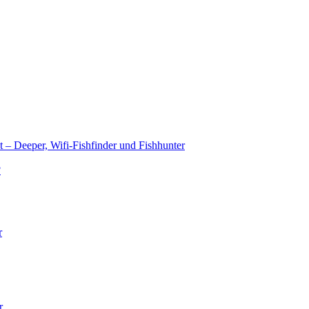
t – Deeper, Wifi-Fishfinder und Fishhunter
?
r
r