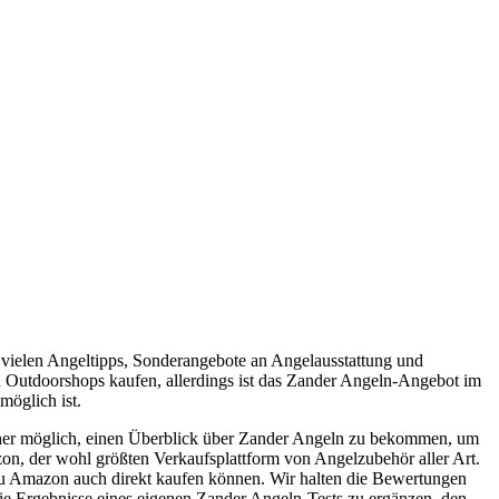
 vielen Angeltipps, Sonderangebote an Angelausstattung und
nd Outdoorshops kaufen, allerdings ist das Zander Angeln-Angebot im
möglich ist.
cher möglich, einen Überblick über Zander Angeln zu bekommen, um
on, der wohl größten Verkaufsplattform von Angelzubehör aller Art.
s zu Amazon auch direkt kaufen können. Wir halten die Bewertungen
die Ergebnisse eines eigenen Zander Angeln-Tests zu ergänzen, den