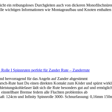
ein reibungsloses Durchgleiten auch von dickeren Monofilschnüren,
wichtigen Informationen wie Montageaufbau und Knoten enthalten
 Rolle I Spinnruten perfekt für Zander Rute – Zanderrute
rvorragend für das Angeln auf Zander abgestimmt
h-Rute hast Du einen direkten Kontakt zum Köder und spürst wirkli
gskohlefaser lädt sich die Rute besonders gut auf und ermöglich
ellbare Bremse federn alle Fluchten problemlos ab
aß: 124cm und Infinity Spinnrolle 3000- Schnurfassung: 0,16mm 150