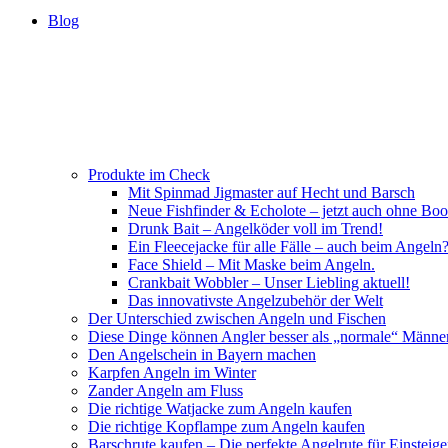
Blog
Produkte im Check
Mit Spinmad Jigmaster auf Hecht und Barsch
Neue Fishfinder & Echolote – jetzt auch ohne Boo
Drunk Bait – Angelköder voll im Trend!
Ein Fleecejacke für alle Fälle – auch beim Angeln
Face Shield – Mit Maske beim Angeln.
Crankbait Wobbler – Unser Liebling aktuell!
Das innovativste Angelzubehör der Welt
Der Unterschied zwischen Angeln und Fischen
Diese Dinge können Angler besser als „normale“ Männe
Den Angelschein in Bayern machen
Karpfen Angeln im Winter
Zander Angeln am Fluss
Die richtige Watjacke zum Angeln kaufen
Die richtige Kopflampe zum Angeln kaufen
Barschrute kaufen – Die perfekte Angelrute für Einsteige