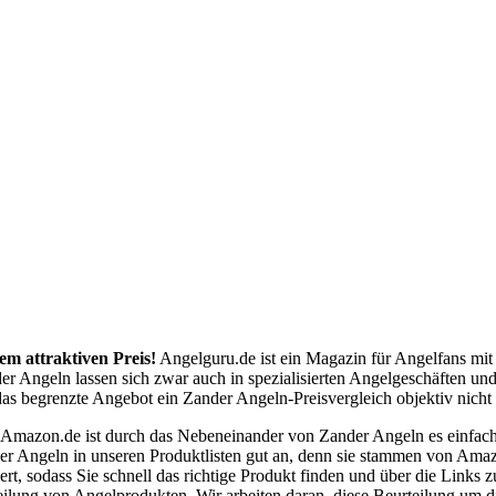
em attraktiven Preis!
Angelguru.de ist ein Magazin für Angelfans mit
er Angeln lassen sich zwar auch in spezialisierten Angelgeschäften u
as begrenzte Angebot ein Zander Angeln-Preisvergleich objektiv nicht 
e Amazon.de ist durch das Nebeneinander von Zander Angeln es einfa
er Angeln in unseren Produktlisten gut an, denn sie stammen von Amaz
ert, sodass Sie schnell das richtige Produkt finden und über die Link
eilung von Angelprodukten. Wir arbeiten daran, diese Beurteilung um 