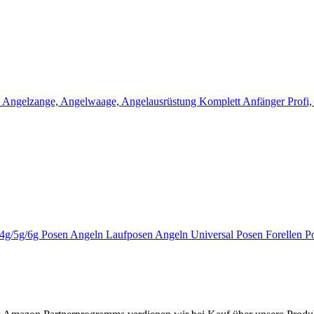
 Angelzange, Angelwaage, Angelausrüstung Komplett Anfänger Profi, 
g/4g/5g/6g Posen Angeln Laufposen Angeln Universal Posen Forellen