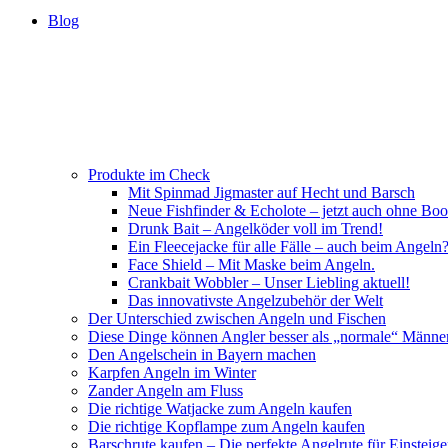
Blog
Produkte im Check
Mit Spinmad Jigmaster auf Hecht und Barsch
Neue Fishfinder & Echolote – jetzt auch ohne Boo
Drunk Bait – Angelköder voll im Trend!
Ein Fleecejacke für alle Fälle – auch beim Angeln
Face Shield – Mit Maske beim Angeln.
Crankbait Wobbler – Unser Liebling aktuell!
Das innovativste Angelzubehör der Welt
Der Unterschied zwischen Angeln und Fischen
Diese Dinge können Angler besser als „normale“ Männe
Den Angelschein in Bayern machen
Karpfen Angeln im Winter
Zander Angeln am Fluss
Die richtige Watjacke zum Angeln kaufen
Die richtige Kopflampe zum Angeln kaufen
Barschrute kaufen – Die perfekte Angelrute für Einsteige