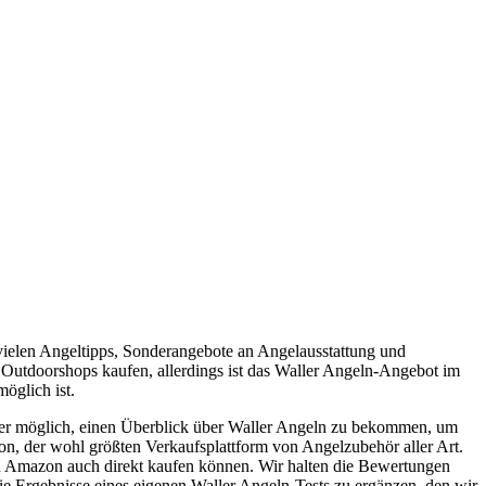
vielen Angeltipps, Sonderangebote an Angelausstattung und
d Outdoorshops kaufen, allerdings ist das Waller Angeln-Angebot im
öglich ist.
her möglich, einen Überblick über Waller Angeln zu bekommen, um
on, der wohl größten Verkaufsplattform von Angelzubehör aller Art.
 zu Amazon auch direkt kaufen können. Wir halten die Bewertungen
ie Ergebnisse eines eigenen Waller Angeln-Tests zu ergänzen, den wir