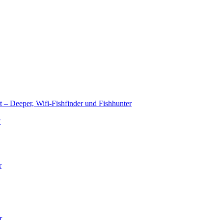
t – Deeper, Wifi-Fishfinder und Fishhunter
?
r
r