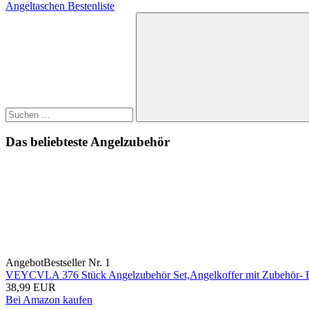
Beitrag:
Nächster
Angeltaschen Bestenliste
Beitrag:
Suchen
nach:
Suchen
Das beliebteste Angelzubehör
Angebot
Bestseller Nr. 1
VEYCVLA 376 Stück Angelzubehör Set,Angelkoffer mit Zubehör- Fi
38,99 EUR
Bei Amazon kaufen