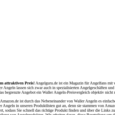
m attraktiven Preis!
Angelguru.de ist ein Magazin für Angelfans mit 
er Angeln lassen sich zwar auch in spezialisierten Angelgeschäften un
s begrenzte Angebot ein Waller Angeln-Preisvergleich objektiv nicht m
 Amazon.de ist durch das Nebeneinander von Waller Angeln es einfac
er Angeln in unseren Produktlisten gut an, denn sie stammen von Amaz
rt, sodass Sie schnell das richtige Produkt finden und über die Links
eilung von Angelprodukten. Wir arbeiten daran, diese Beurteilung um d