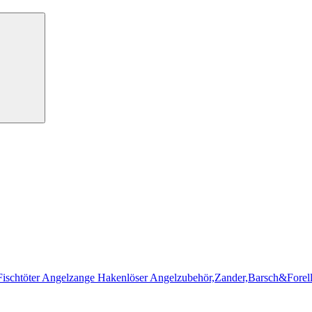
schtöter Angelzange Hakenlöser Angelzubehör,Zander,Barsch&Forelle