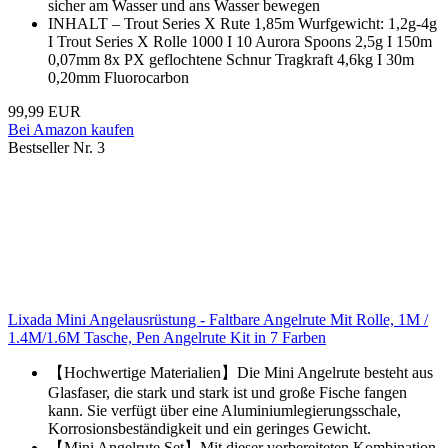
sicher am Wasser und ans Wasser bewegen
INHALT – Trout Series X Rute 1,85m Wurfgewicht: 1,2g-4g
I Trout Series X Rolle 1000 I 10 Aurora Spoons 2,5g I 150m
0,07mm 8x PX geflochtene Schnur Tragkraft 4,6kg I 30m
0,20mm Fluorocarbon
99,99 EUR
Bei Amazon kaufen
Bestseller Nr. 3
Lixada Mini Angelausrüstung - Faltbare Angelrute Mit Rolle, 1M /
1.4M/1.6M Tasche, Pen Angelrute Kit in 7 Farben
【Hochwertige Materialien】Die Mini Angelrute besteht aus
Glasfaser, die stark und stark ist und große Fische fangen
kann. Sie verfügt über eine Aluminiumlegierungsschale,
Korrosionsbeständigkeit und ein geringes Gewicht.
【Mini Angelrute Set】Mit dieser vorbereiteten Kombination