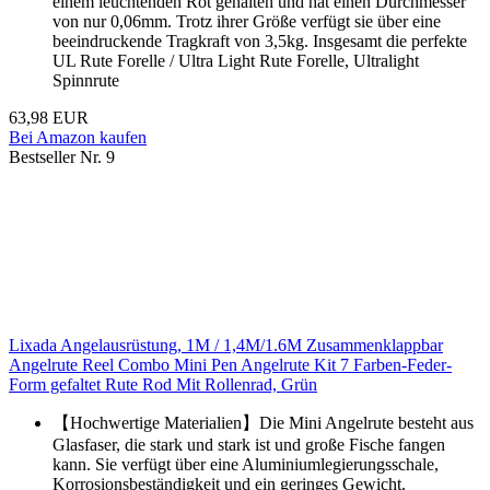
einem leuchtenden Rot gehalten und hat einen Durchmesser
von nur 0,06mm. Trotz ihrer Größe verfügt sie über eine
beeindruckende Tragkraft von 3,5kg. Insgesamt die perfekte
UL Rute Forelle / Ultra Light Rute Forelle, Ultralight
Spinnrute
63,98 EUR
Bei Amazon kaufen
Bestseller Nr. 9
Lixada Angelausrüstung, 1M / 1,4M/1.6M Zusammenklappbar
Angelrute Reel Combo Mini Pen Angelrute Kit 7 Farben-Feder-
Form gefaltet Rute Rod Mit Rollenrad, Grün
【Hochwertige Materialien】Die Mini Angelrute besteht aus
Glasfaser, die stark und stark ist und große Fische fangen
kann. Sie verfügt über eine Aluminiumlegierungsschale,
Korrosionsbeständigkeit und ein geringes Gewicht.