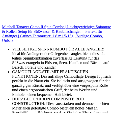
Mitchell Tanager Camo II Spin Combo | Leichtgewichtige Spinnrute
& Rollen-Setup für Süßwasser & Raubfischangeln | Perfekt für
Anfänger | Grünes Tarnmuster, 1,8 m | 5-15g | 2-teilige Combo,
Unisex
VIELSEITIGE SPINNKOMBO FÜR ALLE ANGLER:
Ideal für Anfänger oder Gelegenheitsangler, bietet diese 2-
teilige Spinnkombination zuverlässige Leistung für das
Süßwasserangeln in Flüssen, Seen, Kanälen und Bächen auf
Barsch, Forelle und Zander.
CAMOUFLAGE-STIL MIT PRAKTISCHEN
FUNKTIONEN: Das auffällige Camouflage-Design fügt sich
perfekt in die Natur ein. Sie ist leicht und ausgewogen für den
ganztägigen Einsatz und verfügt über eine vorgespulte Rolle
und einen ergonomischen Griff, der beim Werfen und
Einholen einen bequemen Halt bietet.
DURABLE CARBON COMPOSITE ROD
CONSTRUCTION: Diese aus starken und dennoch leichten
Materialien gefertigte Combo bietet ein hohes Maß an
Sensibilität und Rückgrat, so dass Sie jeden Biss spüren und