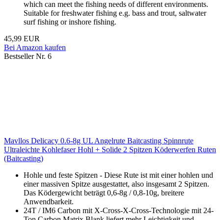
which can meet the fishing needs of different environments.
Suitable for freshwater fishing e.g. bass and trout, saltwater
surf fishing or inshore fishing.
45,99 EUR
Bei Amazon kaufen
Bestseller Nr. 6
Mavllos Delicacy 0.6-8g UL Angelrute Baitcasting Spinnrute
Ultraleichte Kohlefaser Hohl + Solide 2 Spitzen Köderwerfen Ruten
(Baitcasting)
Hohle und feste Spitzen - Diese Rute ist mit einer hohlen und
einer massiven Spitze ausgestattet, also insgesamt 2 Spitzen.
Das Ködergewicht beträgt 0,6-8g / 0,8-10g, breitere
Anwendbarkeit.
24T / IM6 Carbon mit X-Cross-X-Cross-Technologie mit 24-
Ton Carbon Matrix Blank liefert mehr Leichtigkeit und