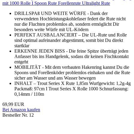
mit 1000 Rolle I Spoon Rute Forellenrute Ultralight Rute
DRILLSPAß UND WEITE WÜRFE - Dank der
verwendeten Hochleistungskohlefaser federt die Rute nicht
nur die Fluchten problemlos ab, sondern ermöglicht Dir
besonders weite Würfe mit UL-Ködern
PERFEKT AUSBALANCIERT – Die UL-Rute und Rolle
sind optimal aufeinander abgestimmt, somit bist Du direkt
startklar
ERKENNE JEDEN BISS - Die feine Spitze überträgt jeden
Anfasser bis ins Handgelenk, sodass dir keinen Fischkontakt
entgeht
MOBILITÄT - Mit dem verbauten Hakenring kannst Du die
Spoons und Forellenköder problemlos einhaken und die Rute
sicher am Wasser und ans Wasser bewegen
INHALT – Trout Series X Rute 1,85m Wurfgewicht: 1,2g-4g
Packmaß: 97cm I Trout Series X Rolle 1000 Schnurfassung:
0,14mm / 110m
69,99 EUR
Bei Amazon kaufen
Bestseller Nr. 12