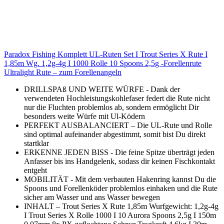
Paradox Fishing Komplett UL-Ruten Set I Trout Series X Rute I
1,85m Wg. 1,2g-4g I 1000 Rolle 10 Spoons 2,5g -Forellenrute
Ultralight Rute – zum Forellenangeln
DRILLSPAß UND WEITE WÜRFE - Dank der
verwendeten Hochleistungskohlefaser federt die Rute nicht
nur die Fluchten problemlos ab, sondern ermöglicht Dir
besonders weite Würfe mit Ul-Ködern
PERFEKT AUSBALANCIERT – Die UL-Rute und Rolle
sind optimal aufeinander abgestimmt, somit bist Du direkt
startklar
ERKENNE JEDEN BISS - Die feine Spitze überträgt jeden
Anfasser bis ins Handgelenk, sodass dir keinen Fischkontakt
entgeht
MOBILITÄT - Mit dem verbauten Hakenring kannst Du die
Spoons und Forellenköder problemlos einhaken und die Rute
sicher am Wasser und ans Wasser bewegen
INHALT – Trout Series X Rute 1,85m Wurfgewicht: 1,2g-4g
I Trout Series X Rolle 1000 I 10 Aurora Spoons 2,5g I 150m