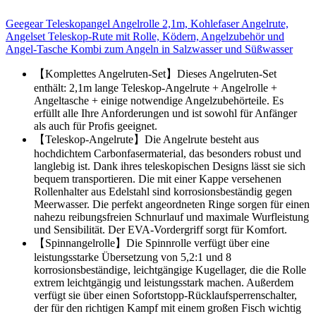
Geegear Teleskopangel Angelrolle 2,1m, Kohlefaser Angelrute,
Angelset Teleskop-Rute mit Rolle, Ködern, Angelzubehör und
Angel-Tasche Kombi zum Angeln in Salzwasser und Süßwasser
【Komplettes Angelruten-Set】Dieses Angelruten-Set
enthält: 2,1m lange Teleskop-Angelrute + Angelrolle +
Angeltasche + einige notwendige Angelzubehörteile. Es
erfüllt alle Ihre Anforderungen und ist sowohl für Anfänger
als auch für Profis geeignet.
【Teleskop-Angelrute】Die Angelrute besteht aus
hochdichtem Carbonfasermaterial, das besonders robust und
langlebig ist. Dank ihres teleskopischen Designs lässt sie sich
bequem transportieren. Die mit einer Kappe versehenen
Rollenhalter aus Edelstahl sind korrosionsbeständig gegen
Meerwasser. Die perfekt angeordneten Ringe sorgen für einen
nahezu reibungsfreien Schnurlauf und maximale Wurfleistung
und Sensibilität. Der EVA-Vordergriff sorgt für Komfort.
【Spinnangelrolle】Die Spinnrolle verfügt über eine
leistungsstarke Übersetzung von 5,2:1 und 8
korrosionsbeständige, leichtgängige Kugellager, die die Rolle
extrem leichtgängig und leistungsstark machen. Außerdem
verfügt sie über einen Sofortstopp-Rücklaufsperrenschalter,
der für den richtigen Kampf mit einem großen Fisch wichtig