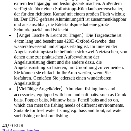
extrem leichtgängig und leistungsstark machen. Außerdem
verfügt sie über einen Sofortstopp-Rücklaufsperrenschalter,
der für den richtigen Kampf mit einem großen Fisch wichtig
ist. Der CNC-gefräste Aluminiumgriff ist zusammenklappbar
und austauschbar; die Edelstahlspule hat eine große
Schnurkapazität und ist leicht.
【Angel-Tasche & Leicht zu Tragen】Die Tragetasche ist
44cm lang und besteht aus 420D-Oxford-Gewebe, das
wasserabweisend und strapazierfähig ist. Im Inneren der
Angelausrüstungstasche befinden sich zwei Netztaschen, von
denen eine zur praktischen Aufbewahrung der
Angelausrüstung dient und die andere dazu, die
Angelausrüstung zu fixieren, um Unordnung zu vermeiden.
Sie können sie einfach in Ihr Auto werfen, wenn Sie
losfahren. Genießen Sie jederzeit einen wunderbaren
Angelausflug!
【Vielfältige Angelköder】Abundant fishing lures and
accessories, equipped with hard and soft baits. such as Crank
baits, Popper baits, Minnow baits, Pencil baits and so on,
which can meet the fishing needs of different environments.
Suitable for freshwater fishing e.g. bass and trout, saltwater
surf fishing or inshore fishing.
40,99 EUR
Bei Amazon kaufen