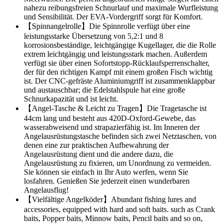
nahezu reibungsfreien Schnurlauf und maximale Wurfleistung
und Sensibilität. Der EVA-Vordergriff sorgt für Komfort.
【Spinnangelrolle】Die Spinnrolle verfügt über eine
leistungsstarke Übersetzung von 5,2:1 und 8
korrosionsbeständige, leichtgängige Kugellager, die die Rolle
extrem leichtgängig und leistungsstark machen. Außerdem
verfügt sie über einen Sofortstopp-Rücklaufsperrenschalter,
der für den richtigen Kampf mit einem großen Fisch wichtig
ist. Der CNC-gefräste Aluminiumgriff ist zusammenklappbar
und austauschbar; die Edelstahlspule hat eine große
Schnurkapazität und ist leicht.
【Angel-Tasche & Leicht zu Tragen】Die Tragetasche ist
44cm lang und besteht aus 420D-Oxford-Gewebe, das
wasserabweisend und strapazierfähig ist. Im Inneren der
Angelausrüstungstasche befinden sich zwei Netztaschen, von
denen eine zur praktischen Aufbewahrung der
Angelausrüstung dient und die andere dazu, die
Angelausrüstung zu fixieren, um Unordnung zu vermeiden.
Sie können sie einfach in Ihr Auto werfen, wenn Sie
losfahren. Genießen Sie jederzeit einen wunderbaren
Angelausflug!
【Vielfältige Angelköder】Abundant fishing lures and
accessories, equipped with hard and soft baits. such as Crank
baits, Popper baits, Minnow baits, Pencil baits and so on,