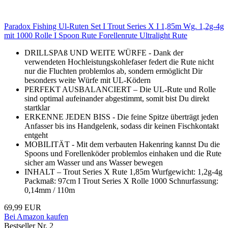
Paradox Fishing Ul-Ruten Set I Trout Series X I 1,85m Wg. 1,2g-4g
mit 1000 Rolle I Spoon Rute Forellenrute Ultralight Rute
DRILLSPAß UND WEITE WÜRFE - Dank der
verwendeten Hochleistungskohlefaser federt die Rute nicht
nur die Fluchten problemlos ab, sondern ermöglicht Dir
besonders weite Würfe mit UL-Ködern
PERFEKT AUSBALANCIERT – Die UL-Rute und Rolle
sind optimal aufeinander abgestimmt, somit bist Du direkt
startklar
ERKENNE JEDEN BISS - Die feine Spitze überträgt jeden
Anfasser bis ins Handgelenk, sodass dir keinen Fischkontakt
entgeht
MOBILITÄT - Mit dem verbauten Hakenring kannst Du die
Spoons und Forellenköder problemlos einhaken und die Rute
sicher am Wasser und ans Wasser bewegen
INHALT – Trout Series X Rute 1,85m Wurfgewicht: 1,2g-4g
Packmaß: 97cm I Trout Series X Rolle 1000 Schnurfassung:
0,14mm / 110m
69,99 EUR
Bei Amazon kaufen
Bestseller Nr. 2