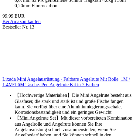
0,07mm 8x PX geflochtene Schnur Tragkraft 4,6kg I 30m
0,20mm Fluorocarbon
99,99 EUR
Bei Amazon kaufen
Bestseller Nr. 13
Lixada Mini Angelausrüstung - Faltbare Angelrute Mit Rolle, 1M /
1.4M/1.6M Tasche, Pen Angelrute Kit in 7 Farben
【Hochwertige Materialien】Die Mini Angelrute besteht aus
Glasfaser, die stark und stark ist und große Fische fangen
kann. Sie verfügt über eine Aluminiumlegierungsschale,
Korrosionsbeständigkeit und ein geringes Gewicht.
【Mini Angelrute Set】Mit dieser vorbereiteten Kombination
aus Angelrolle und Angelrute können Sie Ihre
Angelausrüstung schnell zusammenstellen, wenn Sie
Angelbedarf haben, und Sie können schnell in den