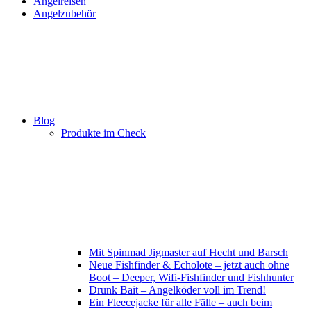
Angelreisen
Angelzubehör
Blog
Produkte im Check
Mit Spinmad Jigmaster auf Hecht und Barsch
Neue Fishfinder & Echolote – jetzt auch ohne
Boot – Deeper, Wifi-Fishfinder und Fishhunter
Drunk Bait – Angelköder voll im Trend!
Ein Fleecejacke für alle Fälle – auch beim