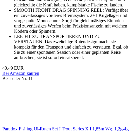
gleichzeitig die Kraft haben, kampfstarke Fische zu landen.
SMOOTH FRONT DRAG SPINNING REEL: Verfügt über
ein zuverlässiges vorderes Bremssystem, 2+1 Kugellager und
vorgespulte Monoschnur. Sorgt für gleichmäßiges Einholen
und zuverlässiges Werfen beim Präzisionsangeln mit weichen
Ködern oder Spinnern.
LEICHT ZU TRANSPORTIEREN UND ZU
VERSTAUEN: Das zweiteilige Rutendesign macht sie
kompakt für den Transport und einfach zu verstauen. Egal, ob
Sie zu einer spontanen Session oder einer geplanten Reise
aufbrechen, sie ist sofort einsatzbereit.
40,49 EUR
Bei Amazon kaufen
Bestseller Nr. 11
Paradox Fishing Ul-Ruten Set I Trout Series X I 1,85m Wg. 1,2g-4g