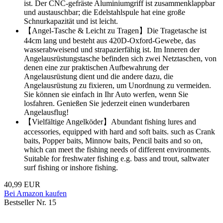
ist. Der CNC-gefräste Aluminiumgriff ist zusammenklappbar
und austauschbar; die Edelstahlspule hat eine große
Schnurkapazität und ist leicht.
【Angel-Tasche & Leicht zu Tragen】Die Tragetasche ist
44cm lang und besteht aus 420D-Oxford-Gewebe, das
wasserabweisend und strapazierfähig ist. Im Inneren der
Angelausrüstungstasche befinden sich zwei Netztaschen, von
denen eine zur praktischen Aufbewahrung der
Angelausrüstung dient und die andere dazu, die
Angelausrüstung zu fixieren, um Unordnung zu vermeiden.
Sie können sie einfach in Ihr Auto werfen, wenn Sie
losfahren. Genießen Sie jederzeit einen wunderbaren
Angelausflug!
【Vielfältige Angelköder】Abundant fishing lures and
accessories, equipped with hard and soft baits. such as Crank
baits, Popper baits, Minnow baits, Pencil baits and so on,
which can meet the fishing needs of different environments.
Suitable for freshwater fishing e.g. bass and trout, saltwater
surf fishing or inshore fishing.
40,99 EUR
Bei Amazon kaufen
Bestseller Nr. 15