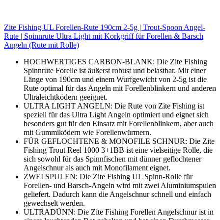
Zite Fishing UL Forellen-Rute 190cm 2-5g | Trout-Spoon Angel-
Rute | Spinnrute Ultra Light mit Korkgriff für Forellen & Barsch
Angeln (Rute mit Rolle)
HOCHWERTIGES CARBON-BLANK: Die Zite Fishing
Spinnrute Forelle ist äußerst robust und belastbar. Mit einer
Länge von 190cm und einem Wurfgewicht von 2-5g ist die
Rute optimal für das Angeln mit Forellenblinkern und anderen
Ultraleichtködern geeignet.
ULTRA LIGHT ANGELN: Die Rute von Zite Fishing ist
speziell für das Ultra Light Angeln optimiert und eignet sich
besonders gut für den Einsatz mit Forellenblinkern, aber auch
mit Gummiködern wie Forellenwürmern.
FÜR GEFLOCHTENE & MONOFILE SCHNUR: Die Zite
Fishing Trout Reel 1000 3+1BB ist eine vielseitige Rolle, die
sich sowohl für das Spinnfischen mit dünner geflochtener
Angelschnur als auch mit Monofilament eignet.
ZWEI SPULEN: Die Zite Fishing UL Spinn-Rolle für
Forellen- und Barsch-Angeln wird mit zwei Aluminiumspulen
geliefert. Dadurch kann die Angelschnur schnell und einfach
gewechselt werden.
ULTRADÜNN: Die Zite Fishing Forellen Angelschnur ist in