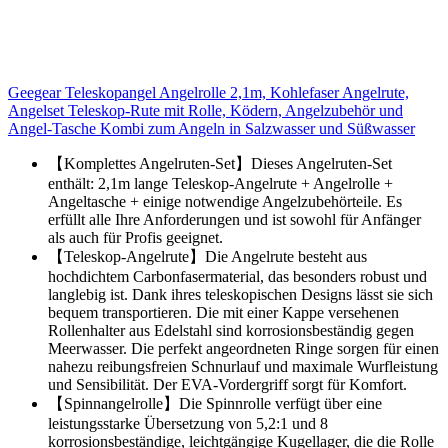
Geegear Teleskopangel Angelrolle 2,1m, Kohlefaser Angelrute,
Angelset Teleskop-Rute mit Rolle, Ködern, Angelzubehör und
Angel-Tasche Kombi zum Angeln in Salzwasser und Süßwasser
【Komplettes Angelruten-Set】Dieses Angelruten-Set
enthält: 2,1m lange Teleskop-Angelrute + Angelrolle +
Angeltasche + einige notwendige Angelzubehörteile. Es
erfüllt alle Ihre Anforderungen und ist sowohl für Anfänger
als auch für Profis geeignet.
【Teleskop-Angelrute】Die Angelrute besteht aus
hochdichtem Carbonfasermaterial, das besonders robust und
langlebig ist. Dank ihres teleskopischen Designs lässt sie sich
bequem transportieren. Die mit einer Kappe versehenen
Rollenhalter aus Edelstahl sind korrosionsbeständig gegen
Meerwasser. Die perfekt angeordneten Ringe sorgen für einen
nahezu reibungsfreien Schnurlauf und maximale Wurfleistung
und Sensibilität. Der EVA-Vordergriff sorgt für Komfort.
【Spinnangelrolle】Die Spinnrolle verfügt über eine
leistungsstarke Übersetzung von 5,2:1 und 8
korrosionsbeständige, leichtgängige Kugellager, die die Rolle