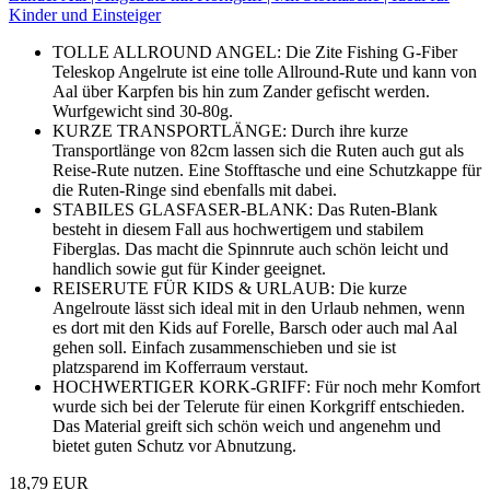
Kinder und Einsteiger
TOLLE ALLROUND ANGEL: Die Zite Fishing G-Fiber
Teleskop Angelrute ist eine tolle Allround-Rute und kann von
Aal über Karpfen bis hin zum Zander gefischt werden.
Wurfgewicht sind 30-80g.
KURZE TRANSPORTLÄNGE: Durch ihre kurze
Transportlänge von 82cm lassen sich die Ruten auch gut als
Reise-Rute nutzen. Eine Stofftasche und eine Schutzkappe für
die Ruten-Ringe sind ebenfalls mit dabei.
STABILES GLASFASER-BLANK: Das Ruten-Blank
besteht in diesem Fall aus hochwertigem und stabilem
Fiberglas. Das macht die Spinnrute auch schön leicht und
handlich sowie gut für Kinder geeignet.
REISERUTE FÜR KIDS & URLAUB: Die kurze
Angelroute lässt sich ideal mit in den Urlaub nehmen, wenn
es dort mit den Kids auf Forelle, Barsch oder auch mal Aal
gehen soll. Einfach zusammenschieben und sie ist
platzsparend im Kofferraum verstaut.
HOCHWERTIGER KORK-GRIFF: Für noch mehr Komfort
wurde sich bei der Telerute für einen Korkgriff entschieden.
Das Material greift sich schön weich und angenehm und
bietet guten Schutz vor Abnutzung.
18,79 EUR