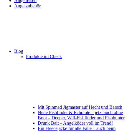
Angelreisen
Angelzubehör
Blog
Produkte im Check
Mit Spinmad Jigmaster auf Hecht und Barsch
Neue Fishfinder & Echolote – jetzt auch ohne
Boot – Deeper, Wifi-Fishfinder und Fishhunter
Drunk Bait – Angelköder voll im Trend!
Ein Fleecejacke für alle Fälle – auch beim