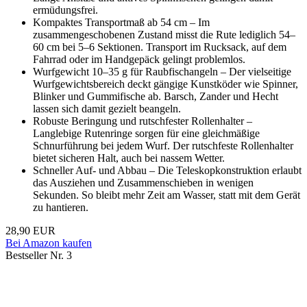
ermüdungsfrei.
Kompaktes Transportmaß ab 54 cm – Im
zusammengeschobenen Zustand misst die Rute lediglich 54–
60 cm bei 5–6 Sektionen. Transport im Rucksack, auf dem
Fahrrad oder im Handgepäck gelingt problemlos.
Wurfgewicht 10–35 g für Raubfischangeln – Der vielseitige
Wurfgewichtsbereich deckt gängige Kunstköder wie Spinner,
Blinker und Gummifische ab. Barsch, Zander und Hecht
lassen sich damit gezielt beangeln.
Robuste Beringung und rutschfester Rollenhalter –
Langlebige Rutenringe sorgen für eine gleichmäßige
Schnurführung bei jedem Wurf. Der rutschfeste Rollenhalter
bietet sicheren Halt, auch bei nassem Wetter.
Schneller Auf- und Abbau – Die Teleskopkonstruktion erlaubt
das Ausziehen und Zusammenschieben in wenigen
Sekunden. So bleibt mehr Zeit am Wasser, statt mit dem Gerät
zu hantieren.
28,90 EUR
Bei Amazon kaufen
Bestseller Nr. 3