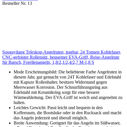
Bestseller Nr. 13
Sougayilang Teleskop-Angelruten, tragbar, 24 Tonnen Kohlefaser,
CNC-gefräster Rollensitz, bequemer EVA-Griff, Reise-Angelrute
für Barsch, Forellenangeln, 1,8/2,1/2,4/2,7 M-1,8 S
Mode Erscheinungsbild: Die beliebteste Farbe Angelruten in
diesem Jahr, gut gemacht von 24T Kohlefaser und Edelstahl
mit Kapuze Rollenhalter, besitzen Widerstand gegen
Meerwasser Korrosion. Der Schnurführungsring aus
Edelstahl mit Keramikring sorgt für eine bessere
Wärmeableitung. Der EVA-Griff ist weich und angenehm zu
halten.
Leichtes Gewicht: Passt leicht und bequem in den
Kofferraum, die Bootsluke oder in den Rucksack und macht
das Angeln jederzeit und überall möglich.
Breite Anwendung: Geeignet für das Angeln im Süßwasser,