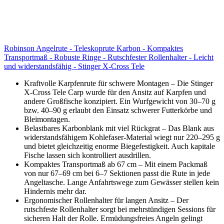
Robinson Angelrute - Teleskoprute Karbon - Kompaktes
Transportmaß - Robuste Ringe - Rutschfester Rollenhalter - Leicht
und widerstandsfähig - Stinger X-Cross Tele
Kraftvolle Karpfenrute für schwere Montagen – Die Stinger
X-Cross Tele Carp wurde für den Ansitz auf Karpfen und
andere Großfische konzipiert. Ein Wurfgewicht von 30–70 g
bzw. 40–90 g erlaubt den Einsatz schwerer Futterkörbe und
Bleimontagen.
Belastbares Karbonblank mit viel Rückgrat – Das Blank aus
widerstandsfähigem Kohlefaser-Material wiegt nur 220–295 g
und bietet gleichzeitig enorme Biegefestigkeit. Auch kapitale
Fische lassen sich kontrolliert ausdrillen.
Kompaktes Transportmaß ab 67 cm – Mit einem Packmaß
von nur 67–69 cm bei 6–7 Sektionen passt die Rute in jede
Angeltasche. Lange Anfahrtswege zum Gewässer stellen kein
Hindernis mehr dar.
Ergonomischer Rollenhalter für langen Ansitz – Der
rutschfeste Rollenhalter sorgt bei mehrstündigen Sessions für
sicheren Halt der Rolle. Ermüdungsfreies Angeln gelingt