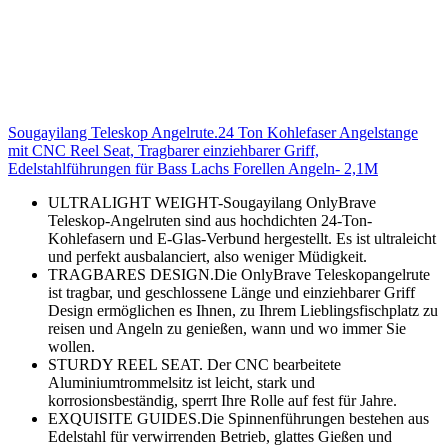
Sougayilang Teleskop Angelrute.24 Ton Kohlefaser Angelstange
mit CNC Reel Seat, Tragbarer einziehbarer Griff,
Edelstahlführungen für Bass Lachs Forellen Angeln- 2,1M
ULTRALIGHT WEIGHT-Sougayilang OnlyBrave
Teleskop-Angelruten sind aus hochdichten 24-Ton-
Kohlefasern und E-Glas-Verbund hergestellt. Es ist ultraleicht
und perfekt ausbalanciert, also weniger Müdigkeit.
TRAGBARES DESIGN.Die OnlyBrave Teleskopangelrute
ist tragbar, und geschlossene Länge und einziehbarer Griff
Design ermöglichen es Ihnen, zu Ihrem Lieblingsfischplatz zu
reisen und Angeln zu genießen, wann und wo immer Sie
wollen.
STURDY REEL SEAT. Der CNC bearbeitete
Aluminiumtrommelsitz ist leicht, stark und
korrosionsbeständig, sperrt Ihre Rolle auf fest für Jahre.
EXQUISITE GUIDES.Die Spinnenführungen bestehen aus
Edelstahl für verwirrenden Betrieb, glattes Gießen und