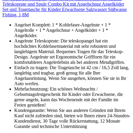
Teleskoprute und Spule Combo Kit mit Angelschnur Angelköder
Set und Tragetasche für Kinder Erwachsene Salzwasser Süßwasse
Fishing, 1,8M
Angelset Komplett: 1 * Kohlefaser-Angelrute + 1 *
Angelrolle + 1 * Angelschnur + Angelköder + 1 *
Angelköder.
Angelrute Teleskoprute: Die teleskopangel hat ein
hochdichtes Kohlefasermaterial mit sehr robustem und
langlebigem Material. Bequemes Tragen für das Teleskop-
Design. Angelrute set Ergonomische Griffform für ein
komfortableres Angelerlebnis als bei anderen Metallgriffen.
Einfach zu tragen: Die Tragetasche ist 42 cm / 16,5 Zoll lang,
langlebig und tragbar, groß genug für alle Ihre
Angelausrüstung. Wenn Sie ausgehen, können Sie sie in Ihr
Auto werfen.
Mehrfachnutzung: Ein schönes Weihnachts /
Geburtstagsfestgeschenk für Kinder oder Erwachsene, die
gerne angeln, kann das Wochenende mit der Familie im
Freien genießen!
Kundengarantie: Wenn Sie aus anderen Gründen mit Ihrem
Kauf nicht zufrieden sind, bieten wir Ihnen einen 24-Stunden-
Kundendienst, 30 Tage volle Rückerstattung, 12 Monate
Garantie und technische Unterstützung