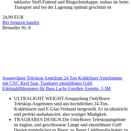
inklusive Stoff-Futteral und Ringschutzkappe, sodass sie beim
Transport und bei der Lagerung optimal geschützt ist
24,99 EUR
Bei Amazon kaufen
Bestseller Nr. 8
Sougayilang Teleskop Angelrute.24 Ton Kohlefaser Angelstange
mit CNC Reel Seat, Tragbarer einziehbarer Griff,
Edelstahlführungen für Bass Lachs Forellen Angeln- 3,3M
ULTRALIGHT WEIGHT-Sougayilang OnlyBrave
Teleskop-Angelruten sind aus hochdichten 24-Ton-
Kohlefasern und E-Glas-Verbund hergestellt. Es ist ultraleicht
und perfekt ausbalanciert, also weniger Müdigkeit.
TRAGBARES DESIGN.Die OnlyBrave Teleskopangelrute
ist tragbar, und geschlossene Länge und einziehbarer Griff
Design ermöglichen es Ihnen, zu Ihrem Lieblingsfischplatz zu