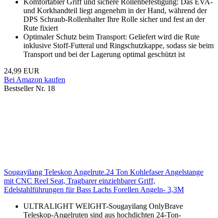
Komfortabler Griff und sichere Rollenbefestigung: Das EVA-
und Korkhandteil liegt angenehm in der Hand, während der
DPS Schraub-Rollenhalter Ihre Rolle sicher und fest an der
Rute fixiert
Optimaler Schutz beim Transport: Geliefert wird die Rute
inklusive Stoff-Futteral und Ringschutzkappe, sodass sie beim
Transport und bei der Lagerung optimal geschützt ist
24,99 EUR
Bei Amazon kaufen
Bestseller Nr. 18
Sougayilang Teleskop Angelrute.24 Ton Kohlefaser Angelstange
mit CNC Reel Seat, Tragbarer einziehbarer Griff,
Edelstahlführungen für Bass Lachs Forellen Angeln- 3,3M
ULTRALIGHT WEIGHT-Sougayilang OnlyBrave
Teleskop-Angelruten sind aus hochdichten 24-Ton-