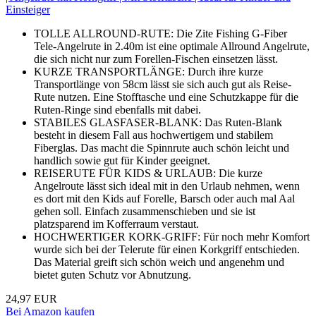
Einsteiger
TOLLE ALLROUND-RUTE: Die Zite Fishing G-Fiber
Tele-Angelrute in 2.40m ist eine optimale Allround Angelrute,
die sich nicht nur zum Forellen-Fischen einsetzen lässt.
KURZE TRANSPORTLÄNGE: Durch ihre kurze
Transportlänge von 58cm lässt sie sich auch gut als Reise-
Rute nutzen. Eine Stofftasche und eine Schutzkappe für die
Ruten-Ringe sind ebenfalls mit dabei.
STABILES GLASFASER-BLANK: Das Ruten-Blank
besteht in diesem Fall aus hochwertigem und stabilem
Fiberglas. Das macht die Spinnrute auch schön leicht und
handlich sowie gut für Kinder geeignet.
REISERUTE FÜR KIDS & URLAUB: Die kurze
Angelroute lässt sich ideal mit in den Urlaub nehmen, wenn
es dort mit den Kids auf Forelle, Barsch oder auch mal Aal
gehen soll. Einfach zusammenschieben und sie ist
platzsparend im Kofferraum verstaut.
HOCHWERTIGER KORK-GRIFF: Für noch mehr Komfort
wurde sich bei der Telerute für einen Korkgriff entschieden.
Das Material greift sich schön weich und angenehm und
bietet guten Schutz vor Abnutzung.
24,97 EUR
Bei Amazon kaufen