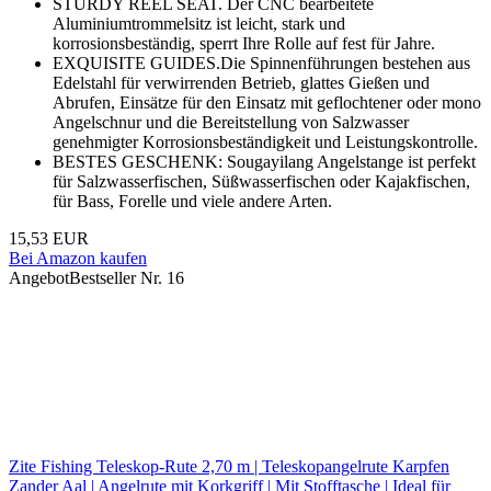
STURDY REEL SEAT. Der CNC bearbeitete
Aluminiumtrommelsitz ist leicht, stark und
korrosionsbeständig, sperrt Ihre Rolle auf fest für Jahre.
EXQUISITE GUIDES.Die Spinnenführungen bestehen aus
Edelstahl für verwirrenden Betrieb, glattes Gießen und
Abrufen, Einsätze für den Einsatz mit geflochtener oder mono
Angelschnur und die Bereitstellung von Salzwasser
genehmigter Korrosionsbeständigkeit und Leistungskontrolle.
BESTES GESCHENK: Sougayilang Angelstange ist perfekt
für Salzwasserfischen, Süßwasserfischen oder Kajakfischen,
für Bass, Forelle und viele andere Arten.
15,53 EUR
Bei Amazon kaufen
Angebot
Bestseller Nr. 16
Zite Fishing Teleskop-Rute 2,70 m | Teleskopangelrute Karpfen
Zander Aal | Angelrute mit Korkgriff | Mit Stofftasche | Ideal für