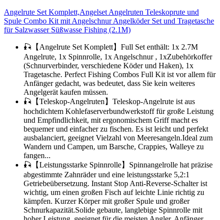
Angelrute Set Komplett,Angelset Angelruten Teleskoprute und
Spule Combo Kit mit Angelschnur Angelköder Set und Tragetasche
für Salzwasser Süßwasse Fishing (2.1M)
🎣【Angelrute Set Komplett】Full Set enthält: 1x 2.7M
Angelrute, 1x Spinnrolle, 1x Angelschnur , 1xZubehörkoffer
(Schnurverbinder, verschiedene Köder und Haken), 1x
Tragetasche. Perfect Fishing Combos Full Kit ist vor allem für
Anfänger gedacht, was bedeutet, dass Sie kein weiteres
Angelgerät kaufen müssen.
🎣【Teleskop-Angelruten】Teleskop-Angelrute ist aus
hochdichtem Kohlefaserverbundwerkstoff für große Leistung
und Empfindlichkeit, mit ergonomischem Griff macht es
bequemer und einfacher zu fischen. Es ist leicht und perfekt
ausbalanciert, geeignet Vielzahl von Meeresangeln.Ideal zum
Wandern und Campen, um Barsche, Crappies, Walleye zu
fangen...
🎣【Leistungsstarke Spinnrolle】Spinnangelrolle hat präzise
abgestimmte Zahnräder und eine leistungsstarke 5,2:1
Getriebeübersetzung. Instant Stop Anti-Reverse-Schalter ist
wichtig, um einen großen Fisch auf leichte Linie richtig zu
kämpfen. Kurzer Körper mit großer Spule und großer
Schnurkapazität.Solide gebaute, langlebige Spinnrolle mit
hoher Leistung, geeignet für die meisten Angler, Anfänger