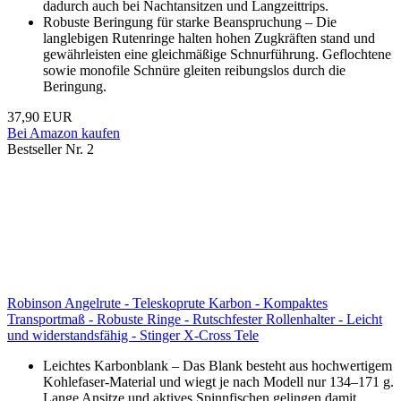
dadurch auch bei Nachtansitzen und Langzeittrips.
Robuste Beringung für starke Beanspruchung – Die
langlebigen Rutenringe halten hohen Zugkräften stand und
gewährleisten eine gleichmäßige Schnurführung. Geflochtene
sowie monofile Schnüre gleiten reibungslos durch die
Beringung.
37,90 EUR
Bei Amazon kaufen
Bestseller Nr. 2
Robinson Angelrute - Teleskoprute Karbon - Kompaktes
Transportmaß - Robuste Ringe - Rutschfester Rollenhalter - Leicht
und widerstandsfähig - Stinger X-Cross Tele
Leichtes Karbonblank – Das Blank besteht aus hochwertigem
Kohlefaser-Material und wiegt je nach Modell nur 134–171 g.
Lange Ansitze und aktives Spinnfischen gelingen damit