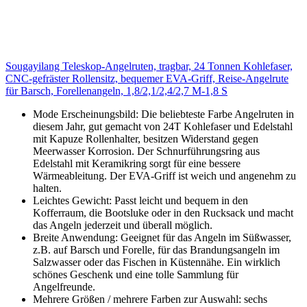
Sougayilang Teleskop-Angelruten, tragbar, 24 Tonnen Kohlefaser,
CNC-gefräster Rollensitz, bequemer EVA-Griff, Reise-Angelrute
für Barsch, Forellenangeln, 1,8/2,1/2,4/2,7 M-1,8 S
Mode Erscheinungsbild: Die beliebteste Farbe Angelruten in
diesem Jahr, gut gemacht von 24T Kohlefaser und Edelstahl
mit Kapuze Rollenhalter, besitzen Widerstand gegen
Meerwasser Korrosion. Der Schnurführungsring aus
Edelstahl mit Keramikring sorgt für eine bessere
Wärmeableitung. Der EVA-Griff ist weich und angenehm zu
halten.
Leichtes Gewicht: Passt leicht und bequem in den
Kofferraum, die Bootsluke oder in den Rucksack und macht
das Angeln jederzeit und überall möglich.
Breite Anwendung: Geeignet für das Angeln im Süßwasser,
z.B. auf Barsch und Forelle, für das Brandungsangeln im
Salzwasser oder das Fischen in Küstennähe. Ein wirklich
schönes Geschenk und eine tolle Sammlung für
Angelfreunde.
Mehrere Größen / mehrere Farben zur Auswahl: sechs