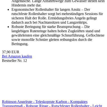
Angeltasche. Lange Anfahrtswege zum Gewässer stellen kein
Hindernis mehr dar.
Ergonomischer Rollenhalter für langen Ansitz – Der
rutschfeste Rollenhalter sorgt bei mehrstündigen Sessions für
sicheren Halt der Rolle. Ermüdungsfreies Angeln gelingt
dadurch auch bei Nachtansitzen und Langzeittrips.
Robuste Beringung für starke Beanspruchung – Die
langlebigen Rutenringe halten hohen Zugkräften stand und
gewährleisten eine gleichmäßige Schnurführung. Geflochtene
sowie monofile Schnüre gleiten reibungslos durch die
Beringung.
37,90 EUR
Bei Amazon kaufen
Bestseller Nr. 12
Robinson Angelrute - Teleskoprute Karbon - Kompaktes
Transportmaß - Robuste Ringe - Rutschfester Rollenhalter - Leicht