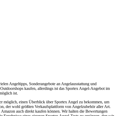
vielen Angeltipps, Sonderangebote an Angelausstattung und
d Outdoorshops kaufen, allerdings ist das Sportex Angel-Angebot im
öglich ist.
her möglich, einen Überblick über Sportex Angel zu bekommen, um
on, der wohl größten Verkaufsplattform von Angelzubehör aller Art.
 zu Amazon auch direkt kaufen können. Wir halten die Bewertungen
ie Ergebnisse eines eigenen Sportex Angel-Tests zu ergänzen, den wir