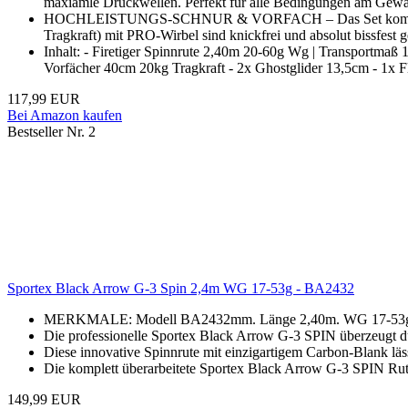
maxiamle Druckwellen. Perfekt für alle Bedingungen am Gewä
HOCHLEISTUNGS-SCHNUR & VORFACH – Das Set kommt mit 150
Tragkraft) mit PRO-Wirbel sind knickfrei und absolut bissfest 
Inhalt: - Firetiger Spinnrute 2,40m 20-60g Wg | Transportmaß
Vorfächer 40cm 20kg Tragkraft - 2x Ghostglider 13,5cm - 1x Fl
117,99 EUR
Bei Amazon kaufen
Bestseller Nr. 2
Sportex Black Arrow G-3 Spin 2,4m WG 17-53g - BA2432
MERKMALE: Modell BA2432mm. Länge 2,40m. WG 17-53g. Tei
Die professionelle Sportex Black Arrow G-3 SPIN überzeugt d
Diese innovative Spinnrute mit einzigartigem Carbon-Blank lä
Die komplett überarbeitete Sportex Black Arrow G-3 SPIN Rute
149,99 EUR