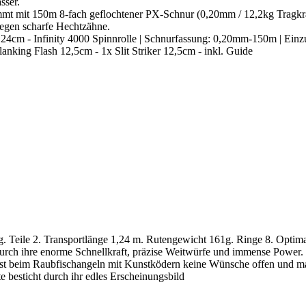
sser.
m 8-fach geflochtener PX-Schnur (0,20mm / 12,2kg Tragkraft) f
gegen scharfe Hechtzähne.
 124cm - Infinity 4000 Spinnrolle | Schnurfassung: 0,20mm-150m | Ei
anking Flash 12,5cm - 1x Slit Striker 12,5cm - inkl. Guide
le 2. Transportlänge 1,24 m. Rutengewicht 161g. Ringe 8. Optim
urch ihre enorme Schnellkraft, präzise Weitwürfe und immense Power.
sst beim Raubfischangeln mit Kunstködern keine Wünsche offen und ma
 besticht durch ihr edles Erscheinungsbild