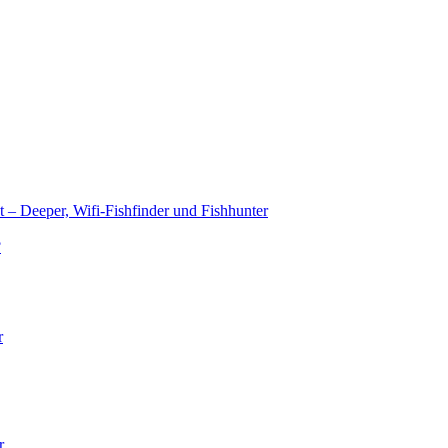
t – Deeper, Wifi-Fishfinder und Fishhunter
?
r
r