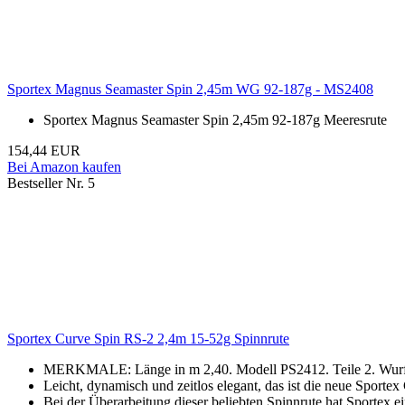
Sportex Magnus Seamaster Spin 2,45m WG 92-187g - MS2408
Sportex Magnus Seamaster Spin 2,45m 92-187g Meeresrute
154,44 EUR
Bei Amazon kaufen
Bestseller Nr. 5
Sportex Curve Spin RS-2 2,4m 15-52g Spinnrute
MERKMALE: Länge in m 2,40. Modell PS2412. Teile 2. Wurfgew
Leicht, dynamisch und zeitlos elegant, das ist die neue Spo
Bei der Überarbeitung dieser beliebten Spinnrute hat Sportex 