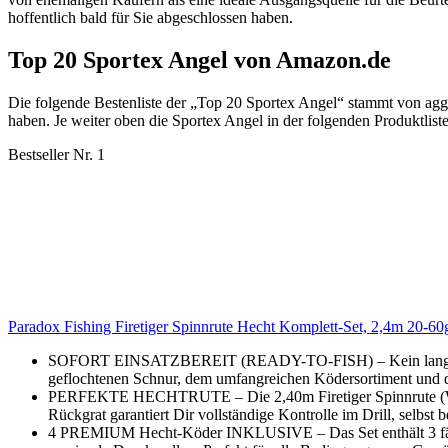
hoffentlich bald für Sie abgeschlossen haben.
Top 20 Sportex Angel von Amazon.de
Die folgende Bestenliste der „Top 20 Sportex Angel“ stammt von ag
haben. Je weiter oben die Sportex Angel in der folgenden Produktliste
Bestseller Nr. 1
Paradox Fishing Firetiger Spinnrute Hecht Komplett-Set, 2,4m 20-60
SOFORT EINSATZBEREIT (READY-TO-FISH) – Kein langes Suchen 
geflochtenen Schnur, dem umfangreichen Ködersortiment und dem
PERFEKTE HECHTRUTE – Die 2,40m Firetiger Spinnrute (Wurfge
Rückgrat garantiert Dir vollständige Kontrolle im Drill, selbst 
4 PREMIUM Hecht-Köder INKLUSIVE – Das Set enthält 3 fängi