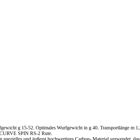
icht g 15-52. Optimales Wurfgewicht in g 40. Transportlänge m 1,2
rtex CURVE SPIN RS-2 Rute.
ein spezielles und äußerst hochwertiges Carbon- Material verwendet, d