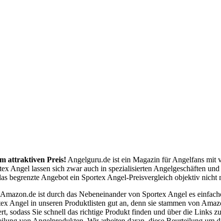
m attraktiven Preis!
Angelguru.de ist ein Magazin für Angelfans mit 
tex Angel lassen sich zwar auch in spezialisierten Angelgeschäften un
s begrenzte Angebot ein Sportex Angel-Preisvergleich objektiv nicht m
 Amazon.de ist durch das Nebeneinander von Sportex Angel es einfac
tex Angel in unseren Produktlisten gut an, denn sie stammen von Amaz
rt, sodass Sie schnell das richtige Produkt finden und über die Links
eilung von Angelprodukten. Wir arbeiten daran, diese Beurteilung um d