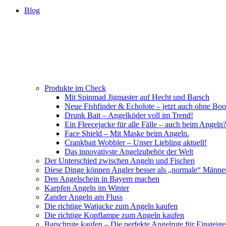
Blog
Produkte im Check
Mit Spinmad Jigmaster auf Hecht und Barsch
Neue Fishfinder & Echolote – jetzt auch ohne Boo
Drunk Bait – Angelköder voll im Trend!
Ein Fleecejacke für alle Fälle – auch beim Angeln
Face Shield – Mit Maske beim Angeln.
Crankbait Wobbler – Unser Liebling aktuell!
Das innovativste Angelzubehör der Welt
Der Unterschied zwischen Angeln und Fischen
Diese Dinge können Angler besser als „normale“ Männe
Den Angelschein in Bayern machen
Karpfen Angeln im Winter
Zander Angeln am Fluss
Die richtige Watjacke zum Angeln kaufen
Die richtige Kopflampe zum Angeln kaufen
Barschrute kaufen – Die perfekte Angelrute für Einsteige