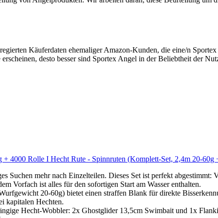
gregierten Käuferdaten ehemaliger Amazon-Kunden, die eine/n Sporte
 erscheinen, desto besser sind Sportex Angel in der Beliebtheit der Nu
g + 4000 Rolle I Hecht Rute - Spinnruten (Komplett-Set, 2,4m 20-60g 
mehr nach Einzelteilen. Dieses Set ist perfekt abgestimmt: Von der
 Vorfach ist alles für den sofortigen Start am Wasser enthalten.
wicht 20-60g) bietet einen straffen Blank für direkte Bisserkennung
bei kapitalen Hechten.
ge Hecht-Wobbler: 2x Ghostglider 13,5cm Swimbait und 1x Flanking 