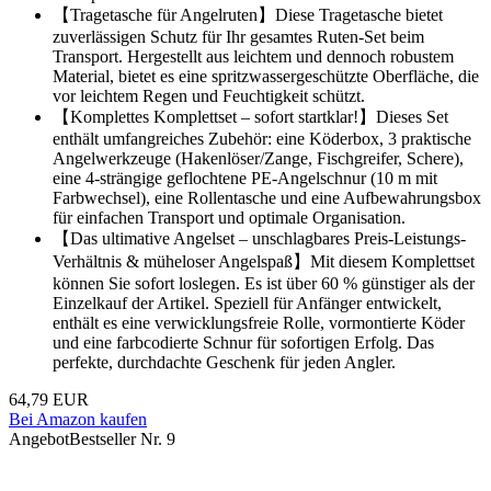
【Tragetasche für Angelruten】Diese Tragetasche bietet
zuverlässigen Schutz für Ihr gesamtes Ruten-Set beim
Transport. Hergestellt aus leichtem und dennoch robustem
Material, bietet es eine spritzwassergeschützte Oberfläche, die
vor leichtem Regen und Feuchtigkeit schützt.
【Komplettes Komplettset – sofort startklar!】Dieses Set
enthält umfangreiches Zubehör: eine Köderbox, 3 praktische
Angelwerkzeuge (Hakenlöser/Zange, Fischgreifer, Schere),
eine 4-strängige geflochtene PE-Angelschnur (10 m mit
Farbwechsel), eine Rollentasche und eine Aufbewahrungsbox
für einfachen Transport und optimale Organisation.
【Das ultimative Angelset – unschlagbares Preis-Leistungs-
Verhältnis & müheloser Angelspaß】Mit diesem Komplettset
können Sie sofort loslegen. Es ist über 60 % günstiger als der
Einzelkauf der Artikel. Speziell für Anfänger entwickelt,
enthält es eine verwicklungsfreie Rolle, vormontierte Köder
und eine farbcodierte Schnur für sofortigen Erfolg. Das
perfekte, durchdachte Geschenk für jeden Angler.
64,79 EUR
Bei Amazon kaufen
Angebot
Bestseller Nr. 9