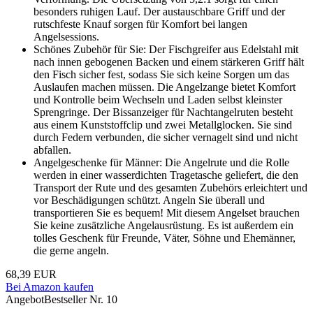
besonders ruhigen Lauf. Der austauschbare Griff und der
rutschfeste Knauf sorgen für Komfort bei langen
Angelsessions.
Schönes Zubehör für Sie: Der Fischgreifer aus Edelstahl mit
nach innen gebogenen Backen und einem stärkeren Griff hält
den Fisch sicher fest, sodass Sie sich keine Sorgen um das
Auslaufen machen müssen. Die Angelzange bietet Komfort
und Kontrolle beim Wechseln und Laden selbst kleinster
Sprengringe. Der Bissanzeiger für Nachtangelruten besteht
aus einem Kunststoffclip und zwei Metallglocken. Sie sind
durch Federn verbunden, die sicher vernagelt sind und nicht
abfallen.
Angelgeschenke für Männer: Die Angelrute und die Rolle
werden in einer wasserdichten Tragetasche geliefert, die den
Transport der Rute und des gesamten Zubehörs erleichtert und
vor Beschädigungen schützt. Angeln Sie überall und
transportieren Sie es bequem! Mit diesem Angelset brauchen
Sie keine zusätzliche Angelausrüstung. Es ist außerdem ein
tolles Geschenk für Freunde, Väter, Söhne und Ehemänner,
die gerne angeln.
68,39 EUR
Bei Amazon kaufen
Angebot
Bestseller Nr. 10