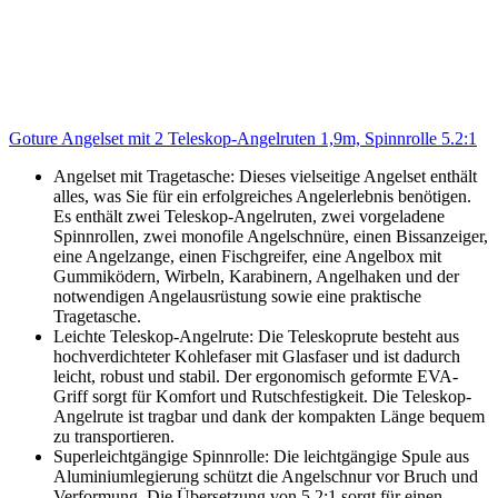
Goture Angelset mit 2 Teleskop-Angelruten 1,9m, Spinnrolle 5.2:1
Angelset mit Tragetasche: Dieses vielseitige Angelset enthält
alles, was Sie für ein erfolgreiches Angelerlebnis benötigen.
Es enthält zwei Teleskop-Angelruten, zwei vorgeladene
Spinnrollen, zwei monofile Angelschnüre, einen Bissanzeiger,
eine Angelzange, einen Fischgreifer, eine Angelbox mit
Gummiködern, Wirbeln, Karabinern, Angelhaken und der
notwendigen Angelausrüstung sowie eine praktische
Tragetasche.
Leichte Teleskop-Angelrute: Die Teleskoprute besteht aus
hochverdichteter Kohlefaser mit Glasfaser und ist dadurch
leicht, robust und stabil. Der ergonomisch geformte EVA-
Griff sorgt für Komfort und Rutschfestigkeit. Die Teleskop-
Angelrute ist tragbar und dank der kompakten Länge bequem
zu transportieren.
Superleichtgängige Spinnrolle: Die leichtgängige Spule aus
Aluminiumlegierung schützt die Angelschnur vor Bruch und
Verformung. Die Übersetzung von 5,2:1 sorgt für einen