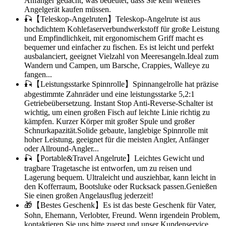
Anfänger gedacht, was bedeutet, dass Sie kein weiteres
Angelgerät kaufen müssen.
🎣【Teleskop-Angelruten】Teleskop-Angelrute ist aus
hochdichtem Kohlefaserverbundwerkstoff für große Leistung
und Empfindlichkeit, mit ergonomischem Griff macht es
bequemer und einfacher zu fischen. Es ist leicht und perfekt
ausbalanciert, geeignet Vielzahl von Meeresangeln.Ideal zum
Wandern und Campen, um Barsche, Crappies, Walleye zu
fangen...
🎣【Leistungsstarke Spinnrolle】Spinnangelrolle hat präzise
abgestimmte Zahnräder und eine leistungsstarke 5,2:1
Getriebeübersetzung. Instant Stop Anti-Reverse-Schalter ist
wichtig, um einen großen Fisch auf leichte Linie richtig zu
kämpfen. Kurzer Körper mit großer Spule und großer
Schnurkapazität.Solide gebaute, langlebige Spinnrolle mit
hoher Leistung, geeignet für die meisten Angler, Anfänger
oder Allround-Angler...
🎣【Portable&Travel Angelrute】Leichtes Gewicht und
tragbare Tragetasche ist entworfen, um zu reisen und
Lagerung bequem. Ultraleicht und ausziehbar, kann leicht in
den Kofferraum, Bootsluke oder Rucksack passen.Genießen
Sie einen großen Angelausflug jederzeit!
🎁【Bestes Geschenk】Es ist das beste Geschenk für Vater,
Sohn, Ehemann, Verlobter, Freund. Wenn irgendein Problem,
kontaktieren Sie uns bitte zuerst und unser Kundenservice