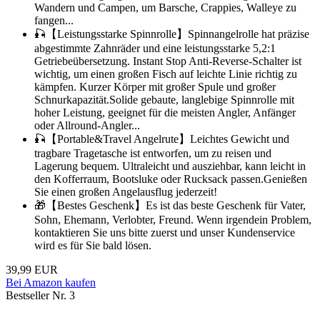
Wandern und Campen, um Barsche, Crappies, Walleye zu
fangen...
🎣【Leistungsstarke Spinnrolle】Spinnangelrolle hat präzise
abgestimmte Zahnräder und eine leistungsstarke 5,2:1
Getriebeübersetzung. Instant Stop Anti-Reverse-Schalter ist
wichtig, um einen großen Fisch auf leichte Linie richtig zu
kämpfen. Kurzer Körper mit großer Spule und großer
Schnurkapazität.Solide gebaute, langlebige Spinnrolle mit
hoher Leistung, geeignet für die meisten Angler, Anfänger
oder Allround-Angler...
🎣【Portable&Travel Angelrute】Leichtes Gewicht und
tragbare Tragetasche ist entworfen, um zu reisen und
Lagerung bequem. Ultraleicht und ausziehbar, kann leicht in
den Kofferraum, Bootsluke oder Rucksack passen.Genießen
Sie einen großen Angelausflug jederzeit!
🎁【Bestes Geschenk】Es ist das beste Geschenk für Vater,
Sohn, Ehemann, Verlobter, Freund. Wenn irgendein Problem,
kontaktieren Sie uns bitte zuerst und unser Kundenservice
wird es für Sie bald lösen.
39,99 EUR
Bei Amazon kaufen
Bestseller Nr. 3