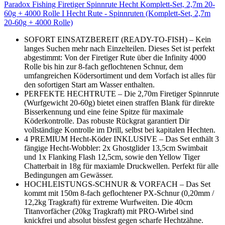
Paradox Fishing Firetiger Spinnrute Hecht Komplett-Set, 2,7m 20-
60g + 4000 Rolle I Hecht Rute - Spinnruten (Komplett-Set, 2,7m
20-60g + 4000 Rolle)
SOFORT EINSATZBEREIT (READY-TO-FISH) – Kein
langes Suchen mehr nach Einzelteilen. Dieses Set ist perfekt
abgestimmt: Von der Firetiger Rute über die Infinity 4000
Rolle bis hin zur 8-fach geflochtenen Schnur, dem
umfangreichen Ködersortiment und dem Vorfach ist alles für
den sofortigen Start am Wasser enthalten.
PERFEKTE HECHTRUTE – Die 2,70m Firetiger Spinnrute
(Wurfgewicht 20-60g) bietet einen straffen Blank für direkte
Bisserkennung und eine feine Spitze für maximale
Köderkontrolle. Das robuste Rückgrat garantiert Dir
vollständige Kontrolle im Drill, selbst bei kapitalen Hechten.
4 PREMIUM Hecht-Köder INKLUSIVE – Das Set enthält 3
fängige Hecht-Wobbler: 2x Ghostglider 13,5cm Swimbait
und 1x Flanking Flash 12,5cm, sowie den Yellow Tiger
Chatterbait in 18g für maxiamle Druckwellen. Perfekt für alle
Bedingungen am Gewässer.
HOCHLEISTUNGS-SCHNUR & VORFACH – Das Set
kommt mit 150m 8-fach geflochtener PX-Schnur (0,20mm /
12,2kg Tragkraft) für extreme Wurfweiten. Die 40cm
Titanvorfächer (20kg Tragkraft) mit PRO-Wirbel sind
knickfrei und absolut bissfest gegen scharfe Hechtzähne.