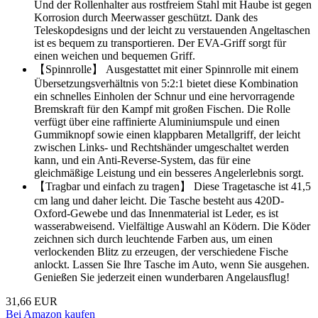
Und der Rollenhalter aus rostfreiem Stahl mit Haube ist gegen
Korrosion durch Meerwasser geschützt. Dank des
Teleskopdesigns und der leicht zu verstauenden Angeltaschen
ist es bequem zu transportieren. Der EVA-Griff sorgt für
einen weichen und bequemen Griff.
【Spinnrolle】 Ausgestattet mit einer Spinnrolle mit einem
Übersetzungsverhältnis von 5:2:1 bietet diese Kombination
ein schnelles Einholen der Schnur und eine hervorragende
Bremskraft für den Kampf mit großen Fischen. Die Rolle
verfügt über eine raffinierte Aluminiumspule und einen
Gummiknopf sowie einen klappbaren Metallgriff, der leicht
zwischen Links- und Rechtshänder umgeschaltet werden
kann, und ein Anti-Reverse-System, das für eine
gleichmäßige Leistung und ein besseres Angelerlebnis sorgt.
【Tragbar und einfach zu tragen】 Diese Tragetasche ist 41,5
cm lang und daher leicht. Die Tasche besteht aus 420D-
Oxford-Gewebe und das Innenmaterial ist Leder, es ist
wasserabweisend. Vielfältige Auswahl an Ködern. Die Köder
zeichnen sich durch leuchtende Farben aus, um einen
verlockenden Blitz zu erzeugen, der verschiedene Fische
anlockt. Lassen Sie Ihre Tasche im Auto, wenn Sie ausgehen.
Genießen Sie jederzeit einen wunderbaren Angelausflug!
31,66 EUR
Bei Amazon kaufen