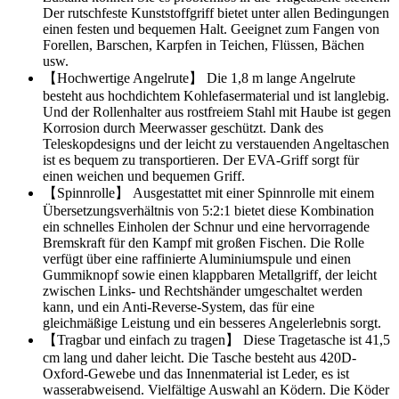
Der rutschfeste Kunststoffgriff bietet unter allen Bedingungen
einen festen und bequemen Halt. Geeignet zum Fangen von
Forellen, Barschen, Karpfen in Teichen, Flüssen, Bächen
usw.
【Hochwertige Angelrute】 Die 1,8 m lange Angelrute
besteht aus hochdichtem Kohlefasermaterial und ist langlebig.
Und der Rollenhalter aus rostfreiem Stahl mit Haube ist gegen
Korrosion durch Meerwasser geschützt. Dank des
Teleskopdesigns und der leicht zu verstauenden Angeltaschen
ist es bequem zu transportieren. Der EVA-Griff sorgt für
einen weichen und bequemen Griff.
【Spinnrolle】 Ausgestattet mit einer Spinnrolle mit einem
Übersetzungsverhältnis von 5:2:1 bietet diese Kombination
ein schnelles Einholen der Schnur und eine hervorragende
Bremskraft für den Kampf mit großen Fischen. Die Rolle
verfügt über eine raffinierte Aluminiumspule und einen
Gummiknopf sowie einen klappbaren Metallgriff, der leicht
zwischen Links- und Rechtshänder umgeschaltet werden
kann, und ein Anti-Reverse-System, das für eine
gleichmäßige Leistung und ein besseres Angelerlebnis sorgt.
【Tragbar und einfach zu tragen】 Diese Tragetasche ist 41,5
cm lang und daher leicht. Die Tasche besteht aus 420D-
Oxford-Gewebe und das Innenmaterial ist Leder, es ist
wasserabweisend. Vielfältige Auswahl an Ködern. Die Köder