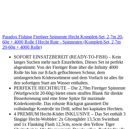
Paradox Fishing Firetiger Spinnrute Hecht Komplett-Set, 2,7m 20-
60g + 4000 Rolle I Hecht Rute - Spinnruten (Komplett-Set, 2,7m
20-60g + 4000 Rolle)
SOFORT EINSATZBEREIT (READY-TO-FISH) – Kein
langes Suchen mehr nach Einzelteilen. Dieses Set ist perfekt
abgestimmt: Von der Firetiger Rute über die Infinity 4000
Rolle bis hin zur 8-fach geflochtenen Schnur, dem
umfangreichen Ködersortiment und dem Vorfach ist alles für
den sofortigen Start am Wasser enthalten.
PERFEKTE HECHTRUTE – Die 2,70m Firetiger Spinnrute
(Wurfgewicht 20-60g) bietet einen straffen Blank für direkte
Bisserkennung und eine feine Spitze für maximale
Köderkontrolle. Das robuste Rückgrat garantiert Dir
vollständige Kontrolle im Drill, selbst bei kapitalen Hechten.
4 PREMIUM Hecht-Köder INKLUSIVE – Das Set enthält 3
fängige Hecht-Wobbler: 2x Ghostglider 13,5cm Swimbait
und 1x Flanking Flash 12,5cm, sowie den Yellow Tiger