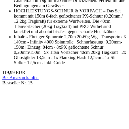
Chatterbait in 18g für maxiamle Druckwellen. Perfekt für alle
Bedingungen am Gewässer.
HOCHLEISTUNGS-SCHNUR & VORFACH – Das Set
kommt mit 150m 8-fach geflochtener PX-Schnur (0,20mm /
12,2kg Tragkraft) für extreme Wurfweiten. Die 40cm
Titanvorfächer (20kg Tragkraft) mit PRO-Wirbel sind
knickfrei und absolut bissfest gegen scharfe Hechtzähne.
Inhalt: - Firetiger Spinnrute 2,70m 20-60g Wg | Transportmaß
140cm - Infinity 4000 Spinnrolle | Schnurfassung: 0,20mm-
150m | Einzug: 84cm - 8xPX geflochtene Schnur
0,20mm/150m - 5x Titan-Vorfächer 40cm 20kg Tragkraft - 2x
Ghostglider 13,5cm - 1x Flanking Flash 12,5cm - 1x Slit
Striker 12,5cm - inkl. Guide
119,99 EUR
Bei Amazon kaufen
Bestseller Nr. 15