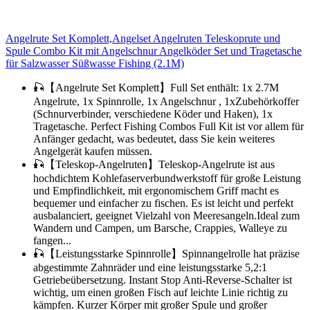
Angelrute Set Komplett,Angelset Angelruten Teleskoprute und
Spule Combo Kit mit Angelschnur Angelköder Set und Tragetasche
für Salzwasser Süßwasse Fishing (2.1M)
🎣【Angelrute Set Komplett】Full Set enthält: 1x 2.7M
Angelrute, 1x Spinnrolle, 1x Angelschnur , 1xZubehörkoffer
(Schnurverbinder, verschiedene Köder und Haken), 1x
Tragetasche. Perfect Fishing Combos Full Kit ist vor allem für
Anfänger gedacht, was bedeutet, dass Sie kein weiteres
Angelgerät kaufen müssen.
🎣【Teleskop-Angelruten】Teleskop-Angelrute ist aus
hochdichtem Kohlefaserverbundwerkstoff für große Leistung
und Empfindlichkeit, mit ergonomischem Griff macht es
bequemer und einfacher zu fischen. Es ist leicht und perfekt
ausbalanciert, geeignet Vielzahl von Meeresangeln.Ideal zum
Wandern und Campen, um Barsche, Crappies, Walleye zu
fangen...
🎣【Leistungsstarke Spinnrolle】Spinnangelrolle hat präzise
abgestimmte Zahnräder und eine leistungsstarke 5,2:1
Getriebeübersetzung. Instant Stop Anti-Reverse-Schalter ist
wichtig, um einen großen Fisch auf leichte Linie richtig zu
kämpfen. Kurzer Körper mit großer Spule und großer