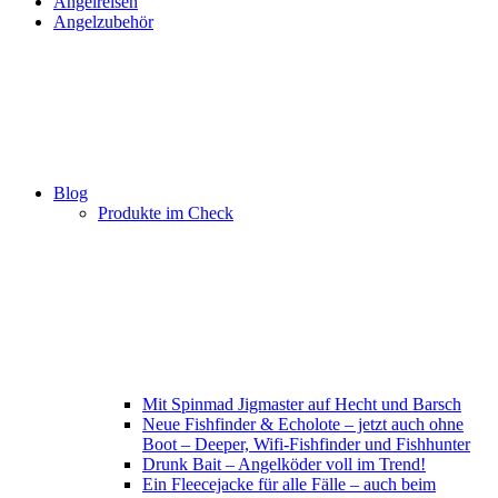
Angelreisen
Angelzubehör
Blog
Produkte im Check
Mit Spinmad Jigmaster auf Hecht und Barsch
Neue Fishfinder & Echolote – jetzt auch ohne
Boot – Deeper, Wifi-Fishfinder und Fishhunter
Drunk Bait – Angelköder voll im Trend!
Ein Fleecejacke für alle Fälle – auch beim