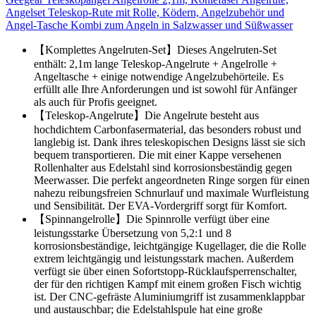
Angelset Teleskop-Rute mit Rolle, Ködern, Angelzubehör und
Angel-Tasche Kombi zum Angeln in Salzwasser und Süßwasser
【Komplettes Angelruten-Set】Dieses Angelruten-Set
enthält: 2,1m lange Teleskop-Angelrute + Angelrolle +
Angeltasche + einige notwendige Angelzubehörteile. Es
erfüllt alle Ihre Anforderungen und ist sowohl für Anfänger
als auch für Profis geeignet.
【Teleskop-Angelrute】Die Angelrute besteht aus
hochdichtem Carbonfasermaterial, das besonders robust und
langlebig ist. Dank ihres teleskopischen Designs lässt sie sich
bequem transportieren. Die mit einer Kappe versehenen
Rollenhalter aus Edelstahl sind korrosionsbeständig gegen
Meerwasser. Die perfekt angeordneten Ringe sorgen für einen
nahezu reibungsfreien Schnurlauf und maximale Wurfleistung
und Sensibilität. Der EVA-Vordergriff sorgt für Komfort.
【Spinnangelrolle】Die Spinnrolle verfügt über eine
leistungsstarke Übersetzung von 5,2:1 und 8
korrosionsbeständige, leichtgängige Kugellager, die die Rolle
extrem leichtgängig und leistungsstark machen. Außerdem
verfügt sie über einen Sofortstopp-Rücklaufsperrenschalter,
der für den richtigen Kampf mit einem großen Fisch wichtig
ist. Der CNC-gefräste Aluminiumgriff ist zusammenklappbar
und austauschbar; die Edelstahlspule hat eine große