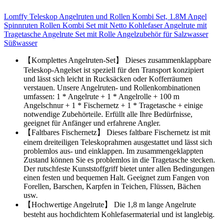
Lomffy Teleskop Angelruten und Rollen Kombi Set, 1.8M Angel
Spinnruten Rollen Kombi Set mit Netto Kohlefaser Angelrute mit
Tragetasche Angelrute Set mit Rolle Angelzubehör für Salzwasser
Süßwasser
【Komplettes Angelruten-Set】 Dieses zusammenklappbare
Teleskop-Angelset ist speziell für den Transport konzipiert
und lässt sich leicht in Rucksäcken oder Kofferräumen
verstauen. Unsere Angelruten- und Rollenkombinationen
umfassen: 1 * Angelrute + 1 * Angelrolle + 100 m
Angelschnur + 1 * Fischernetz + 1 * Tragetasche + einige
notwendige Zubehörteile. Erfüllt alle Ihre Bedürfnisse,
geeignet für Anfänger und erfahrene Angler.
【Faltbares Fischernetz】 Dieses faltbare Fischernetz ist mit
einem dreiteiligen Teleskoprahmen ausgestattet und lässt sich
problemlos aus- und einklappen. Im zusammengeklappten
Zustand können Sie es problemlos in die Tragetasche stecken.
Der rutschfeste Kunststoffgriff bietet unter allen Bedingungen
einen festen und bequemen Halt. Geeignet zum Fangen von
Forellen, Barschen, Karpfen in Teichen, Flüssen, Bächen
usw.
【Hochwertige Angelrute】 Die 1,8 m lange Angelrute
besteht aus hochdichtem Kohlefasermaterial und ist langlebig.