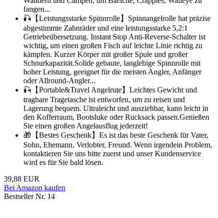
Wandern und Campen, um Barsche, Crappies, Walleye zu
fangen...
🎣【Leistungsstarke Spinnrolle】Spinnangelrolle hat präzise
abgestimmte Zahnräder und eine leistungsstarke 5,2:1
Getriebeübersetzung. Instant Stop Anti-Reverse-Schalter ist
wichtig, um einen großen Fisch auf leichte Linie richtig zu
kämpfen. Kurzer Körper mit großer Spule und großer
Schnurkapazität.Solide gebaute, langlebige Spinnrolle mit
hoher Leistung, geeignet für die meisten Angler, Anfänger
oder Allround-Angler...
🎣【Portable&Travel Angelrute】Leichtes Gewicht und
tragbare Tragetasche ist entworfen, um zu reisen und
Lagerung bequem. Ultraleicht und ausziehbar, kann leicht in
den Kofferraum, Bootsluke oder Rucksack passen.Genießen
Sie einen großen Angelausflug jederzeit!
🎁【Bestes Geschenk】Es ist das beste Geschenk für Vater,
Sohn, Ehemann, Verlobter, Freund. Wenn irgendein Problem,
kontaktieren Sie uns bitte zuerst und unser Kundenservice
wird es für Sie bald lösen.
39,88 EUR
Bei Amazon kaufen
Bestseller Nr. 14