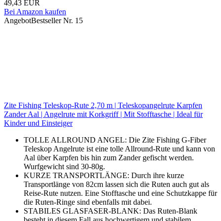
49,43 EUR
Bei Amazon kaufen
Angebot
Bestseller Nr. 15
Zite Fishing Teleskop-Rute 2,70 m | Teleskopangelrute Karpfen
Zander Aal | Angelrute mit Korkgriff | Mit Stofftasche | Ideal für
Kinder und Einsteiger
TOLLE ALLROUND ANGEL: Die Zite Fishing G-Fiber
Teleskop Angelrute ist eine tolle Allround-Rute und kann von
Aal über Karpfen bis hin zum Zander gefischt werden.
Wurfgewicht sind 30-80g.
KURZE TRANSPORTLÄNGE: Durch ihre kurze
Transportlänge von 82cm lassen sich die Ruten auch gut als
Reise-Rute nutzen. Eine Stofftasche und eine Schutzkappe für
die Ruten-Ringe sind ebenfalls mit dabei.
STABILES GLASFASER-BLANK: Das Ruten-Blank
besteht in diesem Fall aus hochwertigem und stabilem