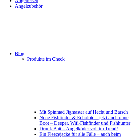
Angelreisen
Angelzubehör
Blog
Produkte im Check
Mit Spinmad Jigmaster auf Hecht und Barsch
Neue Fishfinder & Echolote – jetzt auch ohne
Boot – Deeper, Wifi-Fishfinder und Fishhunter
Drunk Bait – Angelköder voll im Trend!
Ein Fleecejacke für alle Fälle – auch beim