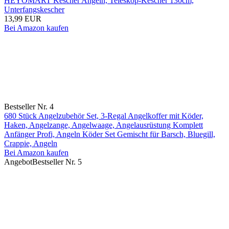
HEYOMART Kescher Angeln, Teleskop-Kescher 130cm,
Unterfangskescher
13,99 EUR
Bei Amazon kaufen
Bestseller Nr. 4
680 Stück Angelzubehör Set, 3-Regal Angelkoffer mit Köder,
Haken, Angelzange, Angelwaage, Angelausrüstung Komplett
Anfänger Profi, Angeln Köder Set Gemischt für Barsch, Bluegill,
Crappie, Angeln
Bei Amazon kaufen
Angebot
Bestseller Nr. 5