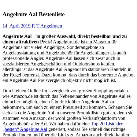
Angelrute Aal Bestenliste
14. April 2019
R T
Angelruten
Angelrute Aal – in großer Auswahl, direkt bestellbar und zu
einem attraktiven Preis!
Angelguru.de ist ein Magazin für
Angelfans mit vielen Angeltipps, Sonderangebote an
Angelausstattung und Angelzubehör für Angelanfänger als auch
professionelle Angler. Angelrute Aal lassen sich zwar auch in
spezialisierten Angelgeschäften und Outdoorshops kaufen,
allerdings ist das Angelrute Aal-Angebot im stationären Handeln in
der Regel begrenzt. Dazu kommt, dass durch das begrenzte Angebot
ein Angelrute Aal-Preisvergleich objektiv nicht möglich ist.
Durch einen Online Preisvergleich von großen Shoppingportalen
wie Amazon.de ist durch das Nebeneinander von Angelrute Aal es
einfacher möglich, einen Überblick über Angelrute Aal zu
bekommen, um auch zu einem Preisurteil zu kommen. Schauen Sie
sich also die Angelrute Aal in unseren Produktlisten gut an, denn sie
stammen von Amazon, der wohl größten Verkaufsplattform von
Angelzubehör aller Art. Wir haben dafür eine
Top 20 Liste der
„besten“ Angelrute Aal
generiert, sodass Sie schnell das richtige
Produkt finden und über die Links zu Amazon auch direkt kaufen