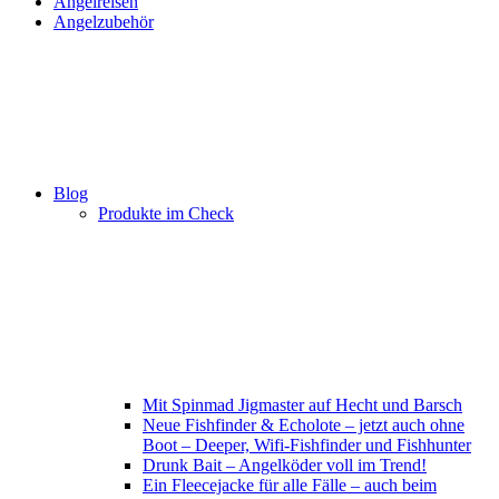
Angelreisen
Angelzubehör
Blog
Produkte im Check
Mit Spinmad Jigmaster auf Hecht und Barsch
Neue Fishfinder & Echolote – jetzt auch ohne
Boot – Deeper, Wifi-Fishfinder und Fishhunter
Drunk Bait – Angelköder voll im Trend!
Ein Fleecejacke für alle Fälle – auch beim