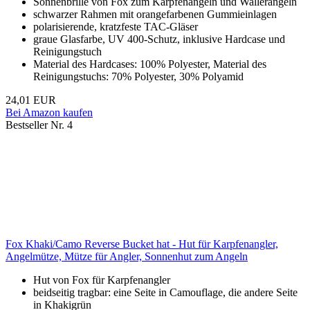
Sonnenbrille von Fox zum Karpfenangeln und Wallerangeln
schwarzer Rahmen mit orangefarbenen Gummieinlagen
polarisierende, kratzfeste TAC-Gläser
graue Glasfarbe, UV 400-Schutz, inklusive Hardcase und
Reinigungstuch
Material des Hardcases: 100% Polyester, Material des
Reinigungstuchs: 70% Polyester, 30% Polyamid
24,01 EUR
Bei Amazon kaufen
Bestseller Nr. 4
Fox Khaki/Camo Reverse Bucket hat - Hut für Karpfenangler,
Angelmütze, Mütze für Angler, Sonnenhut zum Angeln
Hut von Fox für Karpfenangler
beidseitig tragbar: eine Seite in Camouflage, die andere Seite
in Khakigrün