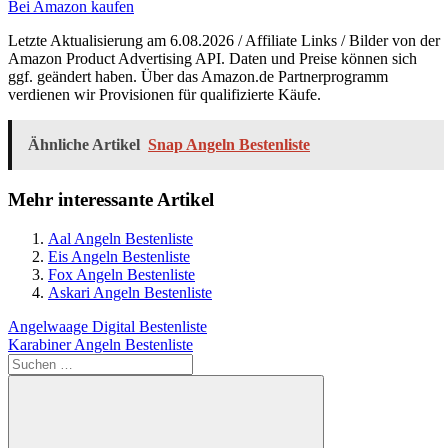
Bei Amazon kaufen
Letzte Aktualisierung am 6.08.2026 / Affiliate Links / Bilder von der
Amazon Product Advertising API. Daten und Preise können sich
ggf. geändert haben. Über das Amazon.de Partnerprogramm
verdienen wir Provisionen für qualifizierte Käufe.
Ähnliche Artikel
Snap Angeln Bestenliste
Mehr interessante Artikel
Aal Angeln Bestenliste
Eis Angeln Bestenliste
Fox Angeln Bestenliste
Askari Angeln Bestenliste
Beitragsnavigation
Vorheriger
Angelwaage Digital Bestenliste
Beitrag:
Nächster
Karabiner Angeln Bestenliste
Beitrag:
Suchen
nach: