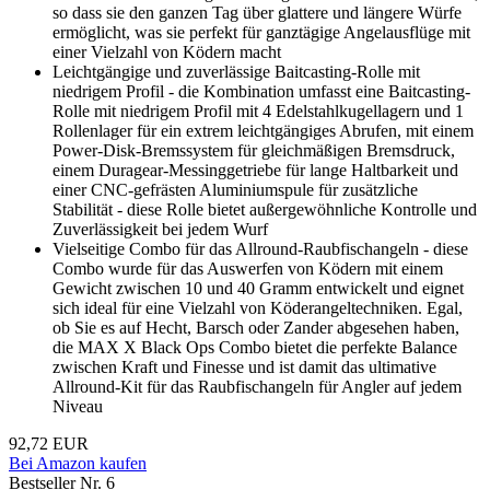
so dass sie den ganzen Tag über glattere und längere Würfe
ermöglicht, was sie perfekt für ganztägige Angelausflüge mit
einer Vielzahl von Ködern macht
Leichtgängige und zuverlässige Baitcasting-Rolle mit
niedrigem Profil - die Kombination umfasst eine Baitcasting-
Rolle mit niedrigem Profil mit 4 Edelstahlkugellagern und 1
Rollenlager für ein extrem leichtgängiges Abrufen, mit einem
Power-Disk-Bremssystem für gleichmäßigen Bremsdruck,
einem Duragear-Messinggetriebe für lange Haltbarkeit und
einer CNC-gefrästen Aluminiumspule für zusätzliche
Stabilität - diese Rolle bietet außergewöhnliche Kontrolle und
Zuverlässigkeit bei jedem Wurf
Vielseitige Combo für das Allround-Raubfischangeln - diese
Combo wurde für das Auswerfen von Ködern mit einem
Gewicht zwischen 10 und 40 Gramm entwickelt und eignet
sich ideal für eine Vielzahl von Köderangeltechniken. Egal,
ob Sie es auf Hecht, Barsch oder Zander abgesehen haben,
die MAX X Black Ops Combo bietet die perfekte Balance
zwischen Kraft und Finesse und ist damit das ultimative
Allround-Kit für das Raubfischangeln für Angler auf jedem
Niveau
92,72 EUR
Bei Amazon kaufen
Bestseller Nr. 6