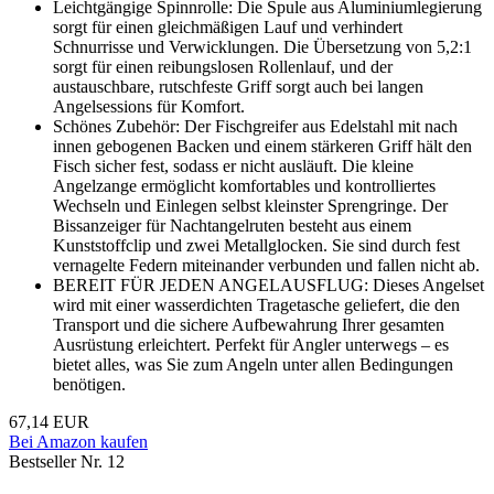
Leichtgängige Spinnrolle: Die Spule aus Aluminiumlegierung
sorgt für einen gleichmäßigen Lauf und verhindert
Schnurrisse und Verwicklungen. Die Übersetzung von 5,2:1
sorgt für einen reibungslosen Rollenlauf, und der
austauschbare, rutschfeste Griff sorgt auch bei langen
Angelsessions für Komfort.
Schönes Zubehör: Der Fischgreifer aus Edelstahl mit nach
innen gebogenen Backen und einem stärkeren Griff hält den
Fisch sicher fest, sodass er nicht ausläuft. Die kleine
Angelzange ermöglicht komfortables und kontrolliertes
Wechseln und Einlegen selbst kleinster Sprengringe. Der
Bissanzeiger für Nachtangelruten besteht aus einem
Kunststoffclip und zwei Metallglocken. Sie sind durch fest
vernagelte Federn miteinander verbunden und fallen nicht ab.
BEREIT FÜR JEDEN ANGELAUSFLUG: Dieses Angelset
wird mit einer wasserdichten Tragetasche geliefert, die den
Transport und die sichere Aufbewahrung Ihrer gesamten
Ausrüstung erleichtert. Perfekt für Angler unterwegs – es
bietet alles, was Sie zum Angeln unter allen Bedingungen
benötigen.
67,14 EUR
Bei Amazon kaufen
Bestseller Nr. 12