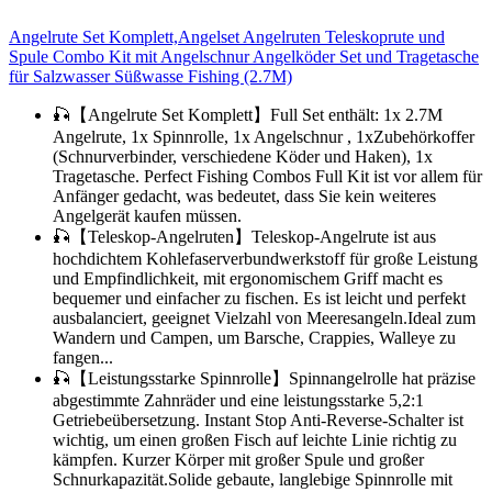
Angelrute Set Komplett,Angelset Angelruten Teleskoprute und
Spule Combo Kit mit Angelschnur Angelköder Set und Tragetasche
für Salzwasser Süßwasse Fishing (2.7M)
🎣【Angelrute Set Komplett】Full Set enthält: 1x 2.7M
Angelrute, 1x Spinnrolle, 1x Angelschnur , 1xZubehörkoffer
(Schnurverbinder, verschiedene Köder und Haken), 1x
Tragetasche. Perfect Fishing Combos Full Kit ist vor allem für
Anfänger gedacht, was bedeutet, dass Sie kein weiteres
Angelgerät kaufen müssen.
🎣【Teleskop-Angelruten】Teleskop-Angelrute ist aus
hochdichtem Kohlefaserverbundwerkstoff für große Leistung
und Empfindlichkeit, mit ergonomischem Griff macht es
bequemer und einfacher zu fischen. Es ist leicht und perfekt
ausbalanciert, geeignet Vielzahl von Meeresangeln.Ideal zum
Wandern und Campen, um Barsche, Crappies, Walleye zu
fangen...
🎣【Leistungsstarke Spinnrolle】Spinnangelrolle hat präzise
abgestimmte Zahnräder und eine leistungsstarke 5,2:1
Getriebeübersetzung. Instant Stop Anti-Reverse-Schalter ist
wichtig, um einen großen Fisch auf leichte Linie richtig zu
kämpfen. Kurzer Körper mit großer Spule und großer
Schnurkapazität.Solide gebaute, langlebige Spinnrolle mit