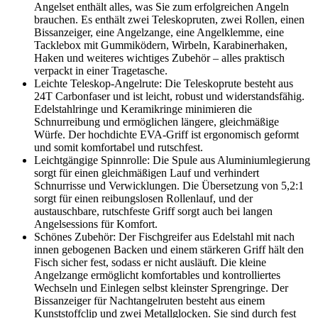
Angelset enthält alles, was Sie zum erfolgreichen Angeln
brauchen. Es enthält zwei Teleskopruten, zwei Rollen, einen
Bissanzeiger, eine Angelzange, eine Angelklemme, eine
Tacklebox mit Gummiködern, Wirbeln, Karabinerhaken,
Haken und weiteres wichtiges Zubehör – alles praktisch
verpackt in einer Tragetasche.
Leichte Teleskop-Angelrute: Die Teleskoprute besteht aus
24T Carbonfaser und ist leicht, robust und widerstandsfähig.
Edelstahlringe und Keramikringe minimieren die
Schnurreibung und ermöglichen längere, gleichmäßige
Würfe. Der hochdichte EVA-Griff ist ergonomisch geformt
und somit komfortabel und rutschfest.
Leichtgängige Spinnrolle: Die Spule aus Aluminiumlegierung
sorgt für einen gleichmäßigen Lauf und verhindert
Schnurrisse und Verwicklungen. Die Übersetzung von 5,2:1
sorgt für einen reibungslosen Rollenlauf, und der
austauschbare, rutschfeste Griff sorgt auch bei langen
Angelsessions für Komfort.
Schönes Zubehör: Der Fischgreifer aus Edelstahl mit nach
innen gebogenen Backen und einem stärkeren Griff hält den
Fisch sicher fest, sodass er nicht ausläuft. Die kleine
Angelzange ermöglicht komfortables und kontrolliertes
Wechseln und Einlegen selbst kleinster Sprengringe. Der
Bissanzeiger für Nachtangelruten besteht aus einem
Kunststoffclip und zwei Metallglocken. Sie sind durch fest