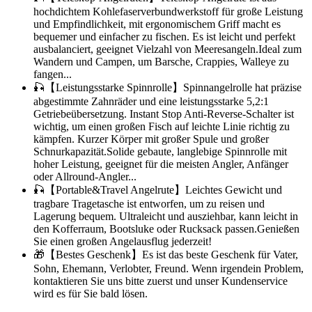
hochdichtem Kohlefaserverbundwerkstoff für große Leistung
und Empfindlichkeit, mit ergonomischem Griff macht es
bequemer und einfacher zu fischen. Es ist leicht und perfekt
ausbalanciert, geeignet Vielzahl von Meeresangeln.Ideal zum
Wandern und Campen, um Barsche, Crappies, Walleye zu
fangen...
🎣【Leistungsstarke Spinnrolle】Spinnangelrolle hat präzise
abgestimmte Zahnräder und eine leistungsstarke 5,2:1
Getriebeübersetzung. Instant Stop Anti-Reverse-Schalter ist
wichtig, um einen großen Fisch auf leichte Linie richtig zu
kämpfen. Kurzer Körper mit großer Spule und großer
Schnurkapazität.Solide gebaute, langlebige Spinnrolle mit
hoher Leistung, geeignet für die meisten Angler, Anfänger
oder Allround-Angler...
🎣【Portable&Travel Angelrute】Leichtes Gewicht und
tragbare Tragetasche ist entworfen, um zu reisen und
Lagerung bequem. Ultraleicht und ausziehbar, kann leicht in
den Kofferraum, Bootsluke oder Rucksack passen.Genießen
Sie einen großen Angelausflug jederzeit!
🎁【Bestes Geschenk】Es ist das beste Geschenk für Vater,
Sohn, Ehemann, Verlobter, Freund. Wenn irgendein Problem,
kontaktieren Sie uns bitte zuerst und unser Kundenservice
wird es für Sie bald lösen.