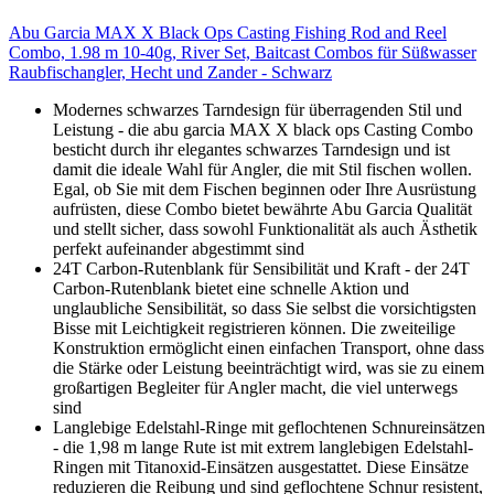
Abu Garcia MAX X Black Ops Casting Fishing Rod and Reel
Combo, 1.98 m 10-40g, River Set, Baitcast Combos für Süßwasser
Raubfischangler, Hecht und Zander - Schwarz
Modernes schwarzes Tarndesign für überragenden Stil und
Leistung - die abu garcia MAX X black ops Casting Combo
besticht durch ihr elegantes schwarzes Tarndesign und ist
damit die ideale Wahl für Angler, die mit Stil fischen wollen.
Egal, ob Sie mit dem Fischen beginnen oder Ihre Ausrüstung
aufrüsten, diese Combo bietet bewährte Abu Garcia Qualität
und stellt sicher, dass sowohl Funktionalität als auch Ästhetik
perfekt aufeinander abgestimmt sind
24T Carbon-Rutenblank für Sensibilität und Kraft - der 24T
Carbon-Rutenblank bietet eine schnelle Aktion und
unglaubliche Sensibilität, so dass Sie selbst die vorsichtigsten
Bisse mit Leichtigkeit registrieren können. Die zweiteilige
Konstruktion ermöglicht einen einfachen Transport, ohne dass
die Stärke oder Leistung beeinträchtigt wird, was sie zu einem
großartigen Begleiter für Angler macht, die viel unterwegs
sind
Langlebige Edelstahl-Ringe mit geflochtenen Schnureinsätzen
- die 1,98 m lange Rute ist mit extrem langlebigen Edelstahl-
Ringen mit Titanoxid-Einsätzen ausgestattet. Diese Einsätze
reduzieren die Reibung und sind geflochtene Schnur resistent,