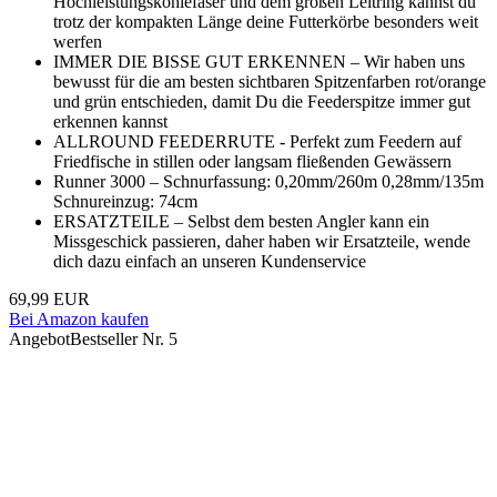
Hochleistungskohlefaser und dem großen Leitring kannst du
trotz der kompakten Länge deine Futterkörbe besonders weit
werfen
IMMER DIE BISSE GUT ERKENNEN – Wir haben uns
bewusst für die am besten sichtbaren Spitzenfarben rot/orange
und grün entschieden, damit Du die Feederspitze immer gut
erkennen kannst
ALLROUND FEEDERRUTE - Perfekt zum Feedern auf
Friedfische in stillen oder langsam fließenden Gewässern
Runner 3000 – Schnurfassung: 0,20mm/260m 0,28mm/135m
Schnureinzug: 74cm
ERSATZTEILE – Selbst dem besten Angler kann ein
Missgeschick passieren, daher haben wir Ersatzteile, wende
dich dazu einfach an unseren Kundenservice
69,99 EUR
Bei Amazon kaufen
Angebot
Bestseller Nr. 5