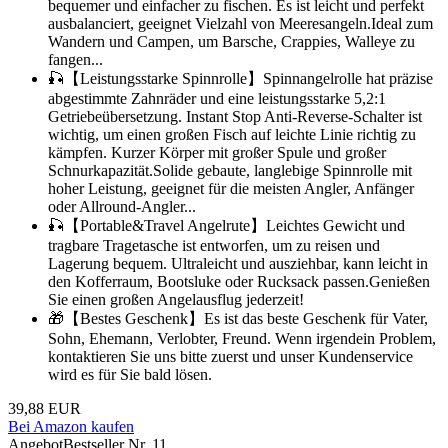
bequemer und einfacher zu fischen. Es ist leicht und perfekt
ausbalanciert, geeignet Vielzahl von Meeresangeln.Ideal zum
Wandern und Campen, um Barsche, Crappies, Walleye zu
fangen...
🎣【Leistungsstarke Spinnrolle】Spinnangelrolle hat präzise
abgestimmte Zahnräder und eine leistungsstarke 5,2:1
Getriebeübersetzung. Instant Stop Anti-Reverse-Schalter ist
wichtig, um einen großen Fisch auf leichte Linie richtig zu
kämpfen. Kurzer Körper mit großer Spule und großer
Schnurkapazität.Solide gebaute, langlebige Spinnrolle mit
hoher Leistung, geeignet für die meisten Angler, Anfänger
oder Allround-Angler...
🎣【Portable&Travel Angelrute】Leichtes Gewicht und
tragbare Tragetasche ist entworfen, um zu reisen und
Lagerung bequem. Ultraleicht und ausziehbar, kann leicht in
den Kofferraum, Bootsluke oder Rucksack passen.Genießen
Sie einen großen Angelausflug jederzeit!
🎁【Bestes Geschenk】Es ist das beste Geschenk für Vater,
Sohn, Ehemann, Verlobter, Freund. Wenn irgendein Problem,
kontaktieren Sie uns bitte zuerst und unser Kundenservice
wird es für Sie bald lösen.
39,88 EUR
Bei Amazon kaufen
Angebot
Bestseller Nr. 11