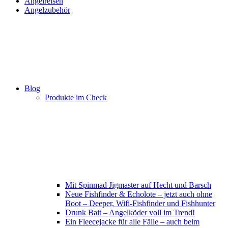
Angelreisen
Angelzubehör
Blog
Produkte im Check
Mit Spinmad Jigmaster auf Hecht und Barsch
Neue Fishfinder & Echolote – jetzt auch ohne
Boot – Deeper, Wifi-Fishfinder und Fishhunter
Drunk Bait – Angelköder voll im Trend!
Ein Fleecejacke für alle Fälle – auch beim