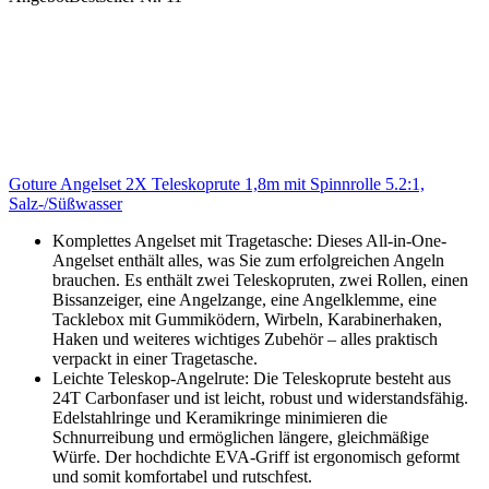
Goture Angelset 2X Teleskoprute 1,8m mit Spinnrolle 5.2:1,
Salz-/Süßwasser
Komplettes Angelset mit Tragetasche: Dieses All-in-One-
Angelset enthält alles, was Sie zum erfolgreichen Angeln
brauchen. Es enthält zwei Teleskopruten, zwei Rollen, einen
Bissanzeiger, eine Angelzange, eine Angelklemme, eine
Tacklebox mit Gummiködern, Wirbeln, Karabinerhaken,
Haken und weiteres wichtiges Zubehör – alles praktisch
verpackt in einer Tragetasche.
Leichte Teleskop-Angelrute: Die Teleskoprute besteht aus
24T Carbonfaser und ist leicht, robust und widerstandsfähig.
Edelstahlringe und Keramikringe minimieren die
Schnurreibung und ermöglichen längere, gleichmäßige
Würfe. Der hochdichte EVA-Griff ist ergonomisch geformt
und somit komfortabel und rutschfest.