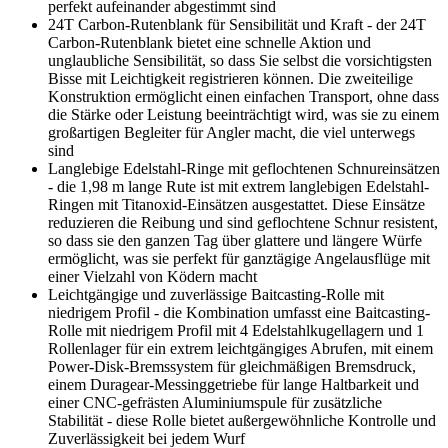
perfekt aufeinander abgestimmt sind
24T Carbon-Rutenblank für Sensibilität und Kraft - der 24T
Carbon-Rutenblank bietet eine schnelle Aktion und
unglaubliche Sensibilität, so dass Sie selbst die vorsichtigsten
Bisse mit Leichtigkeit registrieren können. Die zweiteilige
Konstruktion ermöglicht einen einfachen Transport, ohne dass
die Stärke oder Leistung beeinträchtigt wird, was sie zu einem
großartigen Begleiter für Angler macht, die viel unterwegs
sind
Langlebige Edelstahl-Ringe mit geflochtenen Schnureinsätzen
- die 1,98 m lange Rute ist mit extrem langlebigen Edelstahl-
Ringen mit Titanoxid-Einsätzen ausgestattet. Diese Einsätze
reduzieren die Reibung und sind geflochtene Schnur resistent,
so dass sie den ganzen Tag über glattere und längere Würfe
ermöglicht, was sie perfekt für ganztägige Angelausflüge mit
einer Vielzahl von Ködern macht
Leichtgängige und zuverlässige Baitcasting-Rolle mit
niedrigem Profil - die Kombination umfasst eine Baitcasting-
Rolle mit niedrigem Profil mit 4 Edelstahlkugellagern und 1
Rollenlager für ein extrem leichtgängiges Abrufen, mit einem
Power-Disk-Bremssystem für gleichmäßigen Bremsdruck,
einem Duragear-Messinggetriebe für lange Haltbarkeit und
einer CNC-gefrästen Aluminiumspule für zusätzliche
Stabilität - diese Rolle bietet außergewöhnliche Kontrolle und
Zuverlässigkeit bei jedem Wurf