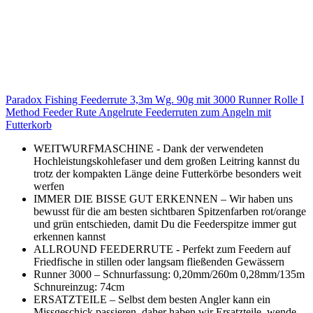
Paradox Fishing Feederrute 3,3m Wg. 90g mit 3000 Runner Rolle I
Method Feeder Rute Angelrute Feederruten zum Angeln mit
Futterkorb
WEITWURFMASCHINE - Dank der verwendeten
Hochleistungskohlefaser und dem großen Leitring kannst du
trotz der kompakten Länge deine Futterkörbe besonders weit
werfen
IMMER DIE BISSE GUT ERKENNEN – Wir haben uns
bewusst für die am besten sichtbaren Spitzenfarben rot/orange
und grün entschieden, damit Du die Feederspitze immer gut
erkennen kannst
ALLROUND FEEDERRUTE - Perfekt zum Feedern auf
Friedfische in stillen oder langsam fließenden Gewässern
Runner 3000 – Schnurfassung: 0,20mm/260m 0,28mm/135m
Schnureinzug: 74cm
ERSATZTEILE – Selbst dem besten Angler kann ein
Missgeschick passieren, daher haben wir Ersatzteile, wende