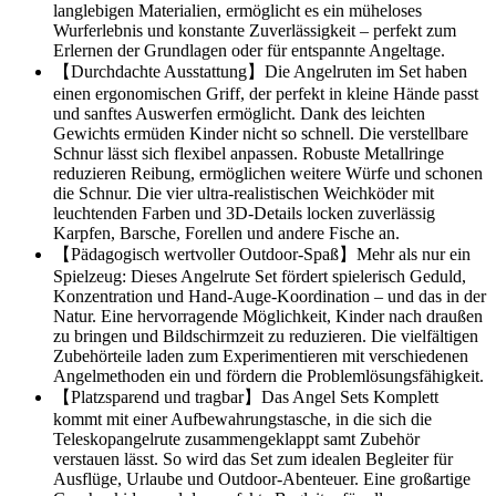
langlebigen Materialien, ermöglicht es ein müheloses
Wurferlebnis und konstante Zuverlässigkeit – perfekt zum
Erlernen der Grundlagen oder für entspannte Angeltage.
【Durchdachte Ausstattung】Die Angelruten im Set haben
einen ergonomischen Griff, der perfekt in kleine Hände passt
und sanftes Auswerfen ermöglicht. Dank des leichten
Gewichts ermüden Kinder nicht so schnell. Die verstellbare
Schnur lässt sich flexibel anpassen. Robuste Metallringe
reduzieren Reibung, ermöglichen weitere Würfe und schonen
die Schnur. Die vier ultra-realistischen Weichköder mit
leuchtenden Farben und 3D-Details locken zuverlässig
Karpfen, Barsche, Forellen und andere Fische an.
【Pädagogisch wertvoller Outdoor-Spaß】Mehr als nur ein
Spielzeug: Dieses Angelrute Set fördert spielerisch Geduld,
Konzentration und Hand-Auge-Koordination – und das in der
Natur. Eine hervorragende Möglichkeit, Kinder nach draußen
zu bringen und Bildschirmzeit zu reduzieren. Die vielfältigen
Zubehörteile laden zum Experimentieren mit verschiedenen
Angelmethoden ein und fördern die Problemlösungsfähigkeit.
【Platzsparend und tragbar】Das Angel Sets Komplett
kommt mit einer Aufbewahrungstasche, in die sich die
Teleskopangelrute zusammengeklappt samt Zubehör
verstauen lässt. So wird das Set zum idealen Begleiter für
Ausflüge, Urlaube und Outdoor-Abenteuer. Eine großartige