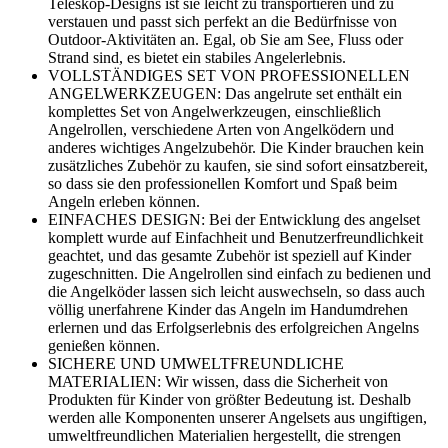
Teleskop-Designs ist sie leicht zu transportieren und zu
verstauen und passt sich perfekt an die Bedürfnisse von
Outdoor-Aktivitäten an. Egal, ob Sie am See, Fluss oder
Strand sind, es bietet ein stabiles Angelerlebnis.
VOLLSTÄNDIGES SET VON PROFESSIONELLEN
ANGELWERKZEUGEN: Das angelrute set enthält ein
komplettes Set von Angelwerkzeugen, einschließlich
Angelrollen, verschiedene Arten von Angelködern und
anderes wichtiges Angelzubehör. Die Kinder brauchen kein
zusätzliches Zubehör zu kaufen, sie sind sofort einsatzbereit,
so dass sie den professionellen Komfort und Spaß beim
Angeln erleben können.
EINFACHES DESIGN: Bei der Entwicklung des angelset
komplett wurde auf Einfachheit und Benutzerfreundlichkeit
geachtet, und das gesamte Zubehör ist speziell auf Kinder
zugeschnitten. Die Angelrollen sind einfach zu bedienen und
die Angelköder lassen sich leicht auswechseln, so dass auch
völlig unerfahrene Kinder das Angeln im Handumdrehen
erlernen und das Erfolgserlebnis des erfolgreichen Angelns
genießen können.
SICHERE UND UMWELTFREUNDLICHE
MATERIALIEN: Wir wissen, dass die Sicherheit von
Produkten für Kinder von größter Bedeutung ist. Deshalb
werden alle Komponenten unserer Angelsets aus ungiftigen,
umweltfreundlichen Materialien hergestellt, die strengen