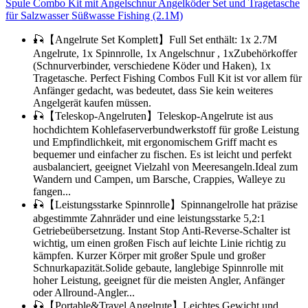
Spule Combo Kit mit Angelschnur Angelköder Set und Tragetasche
für Salzwasser Süßwasse Fishing (2.1M)
🎣【Angelrute Set Komplett】Full Set enthält: 1x 2.7M
Angelrute, 1x Spinnrolle, 1x Angelschnur , 1xZubehörkoffer
(Schnurverbinder, verschiedene Köder und Haken), 1x
Tragetasche. Perfect Fishing Combos Full Kit ist vor allem für
Anfänger gedacht, was bedeutet, dass Sie kein weiteres
Angelgerät kaufen müssen.
🎣【Teleskop-Angelruten】Teleskop-Angelrute ist aus
hochdichtem Kohlefaserverbundwerkstoff für große Leistung
und Empfindlichkeit, mit ergonomischem Griff macht es
bequemer und einfacher zu fischen. Es ist leicht und perfekt
ausbalanciert, geeignet Vielzahl von Meeresangeln.Ideal zum
Wandern und Campen, um Barsche, Crappies, Walleye zu
fangen...
🎣【Leistungsstarke Spinnrolle】Spinnangelrolle hat präzise
abgestimmte Zahnräder und eine leistungsstarke 5,2:1
Getriebeübersetzung. Instant Stop Anti-Reverse-Schalter ist
wichtig, um einen großen Fisch auf leichte Linie richtig zu
kämpfen. Kurzer Körper mit großer Spule und großer
Schnurkapazität.Solide gebaute, langlebige Spinnrolle mit
hoher Leistung, geeignet für die meisten Angler, Anfänger
oder Allround-Angler...
🎣【Portable&Travel Angelrute】Leichtes Gewicht und