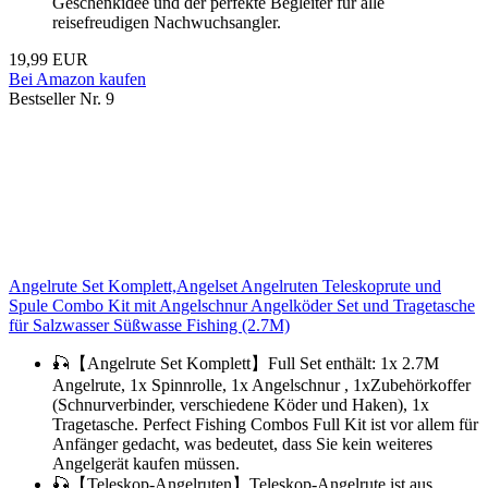
Geschenkidee und der perfekte Begleiter für alle
reisefreudigen Nachwuchsangler.
19,99 EUR
Bei Amazon kaufen
Bestseller Nr. 9
Angelrute Set Komplett,Angelset Angelruten Teleskoprute und
Spule Combo Kit mit Angelschnur Angelköder Set und Tragetasche
für Salzwasser Süßwasse Fishing (2.7M)
🎣【Angelrute Set Komplett】Full Set enthält: 1x 2.7M
Angelrute, 1x Spinnrolle, 1x Angelschnur , 1xZubehörkoffer
(Schnurverbinder, verschiedene Köder und Haken), 1x
Tragetasche. Perfect Fishing Combos Full Kit ist vor allem für
Anfänger gedacht, was bedeutet, dass Sie kein weiteres
Angelgerät kaufen müssen.
🎣【Teleskop-Angelruten】Teleskop-Angelrute ist aus