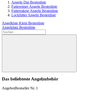
Angeln Dip Bestenliste
Futtereimer Angeln Bestenliste
Futterrakete Angeln Bestenliste
Lockfutter Angeln Bestenliste
Beitragsnavigation
Vorheriger
Angelkiste Klein Bestenliste
Beitrag:
Nächster
Angelplatz Bestenliste
Beitrag:
Suchen
nach:
Suchen
Das beliebteste Angelzubehör
Angebot
Bestseller Nr. 1