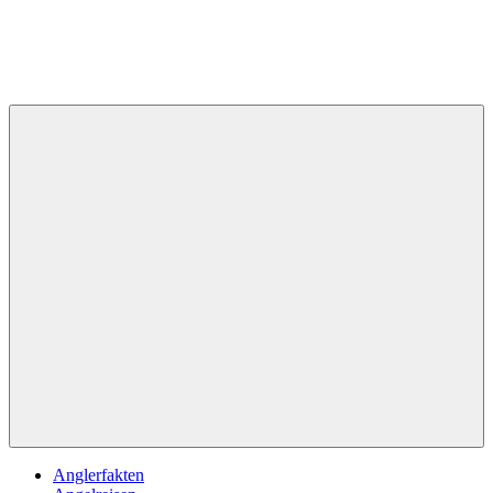
Zum
Inhalt
springen
Angelguru
Die
besten
Angeltipps
für
Dich!
Menü
Anglerfakten