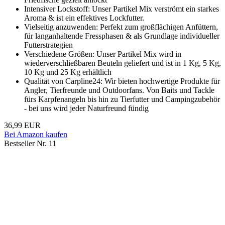
Intensiver Lockstoff: Unser Partikel Mix verströmt ein starkes
Aroma & ist ein effektives Lockfutter.
Vielseitig anzuwenden: Perfekt zum großflächigen Anfüttern,
für langanhaltende Fressphasen & als Grundlage individueller
Futterstrategien
Verschiedene Größen: Unser Partikel Mix wird in
wiederverschließbaren Beuteln geliefert und ist in 1 Kg, 5 Kg,
10 Kg und 25 Kg erhältlich
Qualität von Carpline24: Wir bieten hochwertige Produkte für
Angler, Tierfreunde und Outdoorfans. Von Baits und Tackle
fürs Karpfenangeln bis hin zu Tierfutter und Campingzubehör
- bei uns wird jeder Naturfreund fündig
36,99 EUR
Bei Amazon kaufen
Bestseller Nr. 11