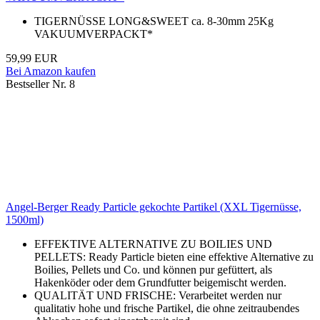
TIGERNÜSSE LONG&SWEET ca. 8-30mm 25Kg
VAKUUMVERPACKT*
59,99 EUR
Bei Amazon kaufen
Bestseller Nr. 8
Angel-Berger Ready Particle gekochte Partikel (XXL Tigernüsse,
1500ml)
EFFEKTIVE ALTERNATIVE ZU BOILIES UND
PELLETS: Ready Particle bieten eine effektive Alternative zu
Boilies, Pellets und Co. und können pur gefüttert, als
Hakenköder oder dem Grundfutter beigemischt werden.
QUALITÄT UND FRISCHE: Verarbeitet werden nur
qualitativ hohe und frische Partikel, die ohne zeitraubendes