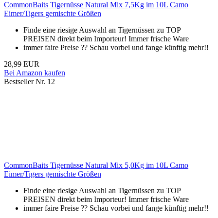
CommonBaits Tigernüsse Natural Mix 7,5Kg im 10L Camo
Eimer/Tigers gemischte Größen
Finde eine riesige Auswahl an Tigernüssen zu TOP
PREISEN direkt beim Importeur! Immer frische Ware
immer faire Preise ?? Schau vorbei und fange künftig mehr!!
28,99 EUR
Bei Amazon kaufen
Bestseller Nr. 12
CommonBaits Tigernüsse Natural Mix 5,0Kg im 10L Camo
Eimer/Tigers gemischte Größen
Finde eine riesige Auswahl an Tigernüssen zu TOP
PREISEN direkt beim Importeur! Immer frische Ware
immer faire Preise ?? Schau vorbei und fange künftig mehr!!