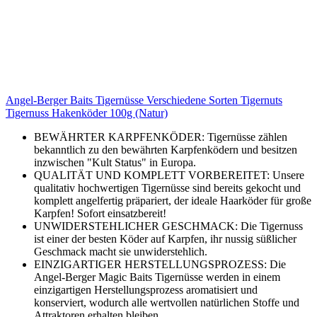
Angel-Berger Baits Tigernüsse Verschiedene Sorten Tigernuts
Tigernuss Hakenköder 100g (Natur)
BEWÄHRTER KARPFENKÖDER: Tigernüsse zählen
bekanntlich zu den bewährten Karpfenködern und besitzen
inzwischen "Kult Status" in Europa.
QUALITÄT UND KOMPLETT VORBEREITET: Unsere
qualitativ hochwertigen Tigernüsse sind bereits gekocht und
komplett angelfertig präpariert, der ideale Haarköder für große
Karpfen! Sofort einsatzbereit!
UNWIDERSTEHLICHER GESCHMACK: Die Tigernuss
ist einer der besten Köder auf Karpfen, ihr nussig süßlicher
Geschmack macht sie unwiderstehlich.
EINZIGARTIGER HERSTELLUNGSPROZESS: Die
Angel-Berger Magic Baits Tigernüsse werden in einem
einzigartigen Herstellungsprozess aromatisiert und
konserviert, wodurch alle wertvollen natürlichen Stoffe und
Attraktoren erhalten bleiben.