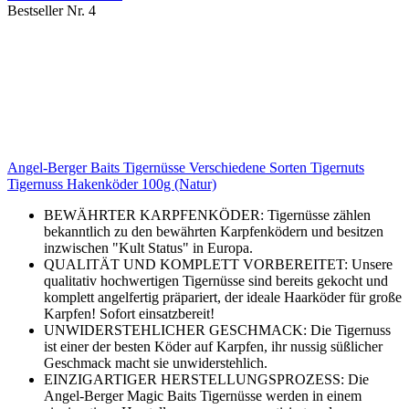
Bestseller Nr. 4
Angel-Berger Baits Tigernüsse Verschiedene Sorten Tigernuts
Tigernuss Hakenköder 100g (Natur)
BEWÄHRTER KARPFENKÖDER: Tigernüsse zählen
bekanntlich zu den bewährten Karpfenködern und besitzen
inzwischen "Kult Status" in Europa.
QUALITÄT UND KOMPLETT VORBEREITET: Unsere
qualitativ hochwertigen Tigernüsse sind bereits gekocht und
komplett angelfertig präpariert, der ideale Haarköder für große
Karpfen! Sofort einsatzbereit!
UNWIDERSTEHLICHER GESCHMACK: Die Tigernuss
ist einer der besten Köder auf Karpfen, ihr nussig süßlicher
Geschmack macht sie unwiderstehlich.
EINZIGARTIGER HERSTELLUNGSPROZESS: Die
Angel-Berger Magic Baits Tigernüsse werden in einem