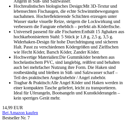
Angeln in Süß- und Salzwasser.
Hochrealistisches biologisches Design:Mit 3D-Textur und
lebensechten Fischaugen, die echte Schwimmbewegungen
nachahmen. Hochreflektierende Schichten erzeugen unter
Wasser starke visuelle Reize, steigern die Lockwirkung und
verbessern die Fangrate erheblich – perfekt als Köderfische.
Universell passend für alle Fischarten:Enthält 15 Jighaken aus
hochkarbonisiertem Stahl: 5 Stück je 1,8 g, 2,5 g, 3,5 g.
Widerhaken-Design für hohe Durchdringung und sicheren
Halt. Passt zu verschiedenen Ködergrößen und Zielfischen
wie Hecht Köder, Barsch Köder, Zander Köder.
Hochwertige Materialien:Die Gummiköder bestehen aus
hochelastischem PVC, sind langlebig, reißfest und behalten
auch bei mehrfacher Nutzung ihre Form. Die Haken sind
rostbeständig und bleiben in Süß- und Salzwasser scharf –
Teil des praktischen Angelzubehör / Angel zubehör.
Tragbar & Praktisch:Alle Angel Köder und Haken werden in
einer kompakten Tasche geliefert, leicht zu transportieren.
Ideal für Uferangeln, Bootsangeln und Kunstköderangeln –
kein sperriges Gerät mehr.
14,99 EUR
Bei Amazon kaufen
Bestseller Nr. 7