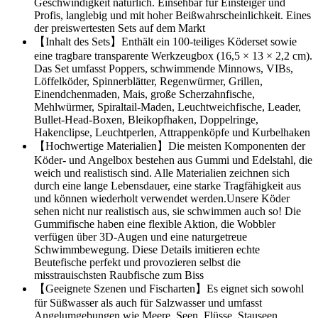
Geschwindigkeit natürlich. Einsehbar für Einsteiger und
Profis, langlebig und mit hoher Beißwahrscheinlichkeit. Eines
der preiswertesten Sets auf dem Markt
【Inhalt des Sets】Enthält ein 100-teiliges Köderset sowie
eine tragbare transparente Werkzeugbox (16,5 × 13 × 2,2 cm).
Das Set umfasst Poppers, schwimmende Minnows, VIBs,
Löffelköder, Spinnerblätter, Regenwürmer, Grillen,
Einendchenmaden, Mais, große Scherzahnfische,
Mehlwürmer, Spiraltail-Maden, Leuchtweichfische, Leader,
Bullet-Head-Boxen, Bleikopfhaken, Doppelringe,
Hakenclipse, Leuchtperlen, Attrappenköpfe und Kurbelhaken
【Hochwertige Materialien】Die meisten Komponenten der
Köder- und Angelbox bestehen aus Gummi und Edelstahl, die
weich und realistisch sind. Alle Materialien zeichnen sich
durch eine lange Lebensdauer, eine starke Tragfähigkeit aus
und können wiederholt verwendet werden.Unsere Köder
sehen nicht nur realistisch aus, sie schwimmen auch so! Die
Gummifische haben eine flexible Aktion, die Wobbler
verfügen über 3D-Augen und eine naturgetreue
Schwimmbewegung. Diese Details imitieren echte
Beutefische perfekt und provozieren selbst die
misstrauischsten Raubfische zum Biss
【Geeignete Szenen und Fischarten】Es eignet sich sowohl
für Süßwasser als auch für Salzwasser und umfasst
Angelumgebungen wie Meere, Seen, Flüsse, Stauseen,