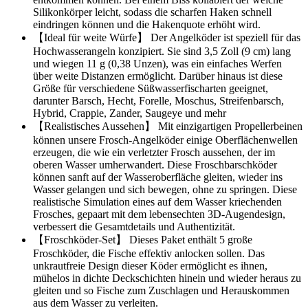
Silikonkörper leicht, sodass die scharfen Haken schnell
eindringen können und die Hakenquote erhöht wird.
【Ideal für weite Würfe】 Der Angelköder ist speziell für das
Hochwasserangeln konzipiert. Sie sind 3,5 Zoll (9 cm) lang
und wiegen 11 g (0,38 Unzen), was ein einfaches Werfen
über weite Distanzen ermöglicht. Darüber hinaus ist diese
Größe für verschiedene Süßwasserfischarten geeignet,
darunter Barsch, Hecht, Forelle, Moschus, Streifenbarsch,
Hybrid, Crappie, Zander, Saugeye und mehr
【Realistisches Aussehen】 Mit einzigartigen Propellerbeinen
können unsere Frosch-Angelköder einige Oberflächenwellen
erzeugen, die wie ein verletzter Frosch aussehen, der im
oberen Wasser umherwandert. Diese Froschbarschköder
können sanft auf der Wasseroberfläche gleiten, wieder ins
Wasser gelangen und sich bewegen, ohne zu springen. Diese
realistische Simulation eines auf dem Wasser kriechenden
Frosches, gepaart mit dem lebensechten 3D-Augendesign,
verbessert die Gesamtdetails und Authentizität.
【Froschköder-Set】 Dieses Paket enthält 5 große
Froschköder, die Fische effektiv anlocken sollen. Das
unkrautfreie Design dieser Köder ermöglicht es ihnen,
mühelos in dichte Deckschichten hinein und wieder heraus zu
gleiten und so Fische zum Zuschlagen und Herauskommen
aus dem Wasser zu verleiten.