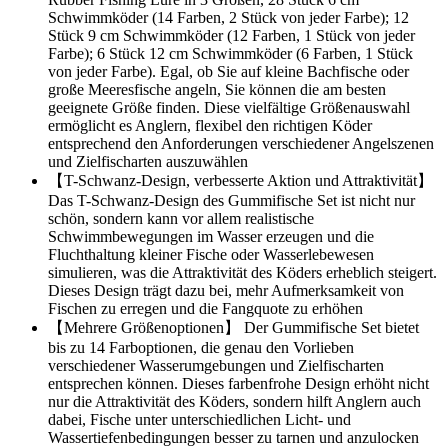
Schwimmköder (14 Farben, 2 Stück von jeder Farbe); 12
Stück 9 cm Schwimmköder (12 Farben, 1 Stück von jeder
Farbe); 6 Stück 12 cm Schwimmköder (6 Farben, 1 Stück
von jeder Farbe). Egal, ob Sie auf kleine Bachfische oder
große Meeresfische angeln, Sie können die am besten
geeignete Größe finden. Diese vielfältige Größenauswahl
ermöglicht es Anglern, flexibel den richtigen Köder
entsprechend den Anforderungen verschiedener Angelszenen
und Zielfischarten auszuwählen
【T-Schwanz-Design, verbesserte Aktion und Attraktivität】
Das T-Schwanz-Design des Gummifische Set ist nicht nur
schön, sondern kann vor allem realistische
Schwimmbewegungen im Wasser erzeugen und die
Fluchthaltung kleiner Fische oder Wasserlebewesen
simulieren, was die Attraktivität des Köders erheblich steigert.
Dieses Design trägt dazu bei, mehr Aufmerksamkeit von
Fischen zu erregen und die Fangquote zu erhöhen
【Mehrere Größenoptionen】 Der Gummifische Set bietet
bis zu 14 Farboptionen, die genau den Vorlieben
verschiedener Wasserumgebungen und Zielfischarten
entsprechen können. Dieses farbenfrohe Design erhöht nicht
nur die Attraktivität des Köders, sondern hilft Anglern auch
dabei, Fische unter unterschiedlichen Licht- und
Wassertiefenbedingungen besser zu tarnen und anzulocken