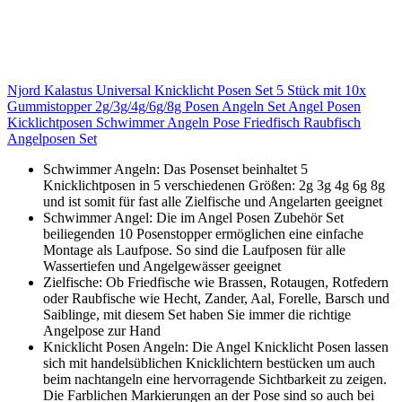
Njord Kalastus Universal Knicklicht Posen Set 5 Stück mit 10x
Gummistopper 2g/3g/4g/6g/8g Posen Angeln Set Angel Posen
Kicklichtposen Schwimmer Angeln Pose Friedfisch Raubfisch
Angelposen Set
Schwimmer Angeln: Das Posenset beinhaltet 5
Knicklichtposen in 5 verschiedenen Größen: 2g 3g 4g 6g 8g
und ist somit für fast alle Zielfische und Angelarten geeignet
Schwimmer Angel: Die im Angel Posen Zubehör Set
beiliegenden 10 Posenstopper ermöglichen eine einfache
Montage als Laufpose. So sind die Laufposen für alle
Wassertiefen und Angelgewässer geeignet
Zielfische: Ob Friedfische wie Brassen, Rotaugen, Rotfedern
oder Raubfische wie Hecht, Zander, Aal, Forelle, Barsch und
Saiblinge, mit diesem Set haben Sie immer die richtige
Angelpose zur Hand
Knicklicht Posen Angeln: Die Angel Knicklicht Posen lassen
sich mit handelsüblichen Knicklichtern bestücken um auch
beim nachtangeln eine hervorragende Sichtbarkeit zu zeigen.
Die Farblichen Markierungen an der Pose sind so auch bei