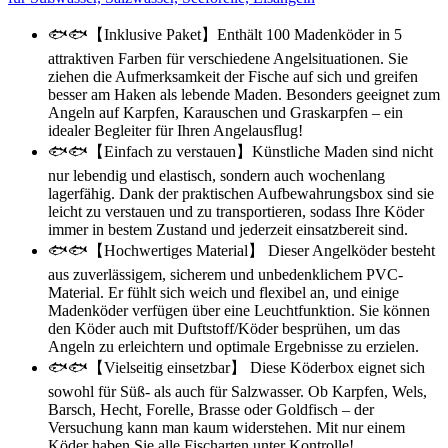
🐟🐟【Inklusive Paket】Enthält 100 Madenköder in 5
attraktiven Farben für verschiedene Angelsituationen. Sie
ziehen die Aufmerksamkeit der Fische auf sich und greifen
besser am Haken als lebende Maden. Besonders geeignet zum
Angeln auf Karpfen, Karauschen und Graskarpfen – ein
idealer Begleiter für Ihren Angelausflug!
🐟🐟【Einfach zu verstauen】Künstliche Maden sind nicht
nur lebendig und elastisch, sondern auch wochenlang
lagerfähig. Dank der praktischen Aufbewahrungsbox sind sie
leicht zu verstauen und zu transportieren, sodass Ihre Köder
immer in bestem Zustand und jederzeit einsatzbereit sind.
🐟🐟【Hochwertiges Material】 Dieser Angelköder besteht
aus zuverlässigem, sicherem und unbedenklichem PVC-
Material. Er fühlt sich weich und flexibel an, und einige
Madenköder verfügen über eine Leuchtfunktion. Sie können
den Köder auch mit Duftstoff/Köder besprühen, um das
Angeln zu erleichtern und optimale Ergebnisse zu erzielen.
🐟🐟【Vielseitig einsetzbar】 Diese Köderbox eignet sich
sowohl für Süß- als auch für Salzwasser. Ob Karpfen, Wels,
Barsch, Hecht, Forelle, Brasse oder Goldfisch – der
Versuchung kann man kaum widerstehen. Mit nur einem
Köder haben Sie alle Fischarten unter Kontrolle!