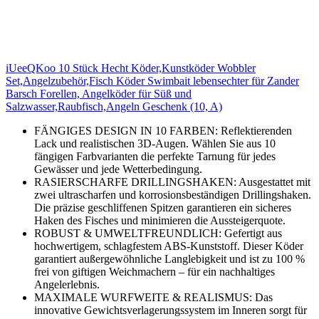
iUeeQKoo 10 Stück Hecht Köder,Kunstköder Wobbler
Set,Angelzubehör,Fisch Köder Swimbait lebensechter für Zander
Barsch Forellen, Angelköder für Süß und
Salzwasser,Raubfisch,Angeln Geschenk (10, A)
FÄNGIGES DESIGN IN 10 FARBEN: Reflektierenden
Lack und realistischen 3D-Augen. Wählen Sie aus 10
fängigen Farbvarianten die perfekte Tarnung für jedes
Gewässer und jede Wetterbedingung.
RASIERSCHARFE DRILLINGSHAKEN: Ausgestattet mit
zwei ultrascharfen und korrosionsbeständigen Drillingshaken.
Die präzise geschliffenen Spitzen garantieren ein sicheres
Haken des Fisches und minimieren die Aussteigerquote.
ROBUST & UMWELTFREUNDLICH: Gefertigt aus
hochwertigem, schlagfestem ABS-Kunststoff. Dieser Köder
garantiert außergewöhnliche Langlebigkeit und ist zu 100 %
frei von giftigen Weichmachern – für ein nachhaltiges
Angelerlebnis.
MAXIMALE WURFWEITE & REALISMUS: Das
innovative Gewichtsverlagerungssystem im Inneren sorgt für