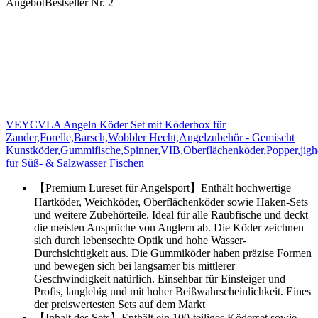
Angebot
Bestseller Nr. 2
VEYCVLA Angeln Köder Set mit Köderbox für
Zander,Forelle,Barsch,Wobbler Hecht,Angelzubehör - Gemischt
Kunstköder,Gummifische,Spinner,VIB,Oberflächenköder,Popper,jigh
für Süß- & Salzwasser Fischen
【Premium Lureset für Angelsport】Enthält hochwertige
Hartköder, Weichköder, Oberflächenköder sowie Haken-Sets
und weitere Zubehörteile. Ideal für alle Raubfische und deckt
die meisten Ansprüche von Anglern ab. Die Köder zeichnen
sich durch lebensechte Optik und hohe Wasser-
Durchsichtigkeit aus. Die Gummiköder haben präzise Formen
und bewegen sich bei langsamer bis mittlerer
Geschwindigkeit natürlich. Einsehbar für Einsteiger und
Profis, langlebig und mit hoher Beißwahrscheinlichkeit. Eines
der preiswertesten Sets auf dem Markt
【Inhalt des Sets】Enthält ein 100-teiliges Köderset sowie