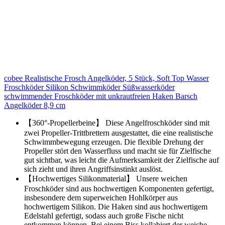
cobee Realistische Frosch Angelköder, 5 Stück, Soft Top Wasser
Froschköder Silikon Schwimmköder Süßwasserköder
schwimmender Froschköder mit unkrautfreien Haken Barsch
Angelköder 8,9 cm
【360°-Propellerbeine】 Diese Angelfroschköder sind mit
zwei Propeller-Trittbrettern ausgestattet, die eine realistische
Schwimmbewegung erzeugen. Die flexible Drehung der
Propeller stört den Wasserfluss und macht sie für Zielfische
gut sichtbar, was leicht die Aufmerksamkeit der Zielfische auf
sich zieht und ihren Angriffsinstinkt auslöst.
【Hochwertiges Silikonmaterial】 Unsere weichen
Froschköder sind aus hochwertigen Komponenten gefertigt,
insbesondere dem superweichen Hohlkörper aus
hochwertigem Silikon. Die Haken sind aus hochwertigem
Edelstahl gefertigt, sodass auch große Fische nicht
entkommen können. Bei einem Biss kollabiert der weiche