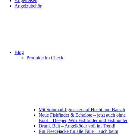
Angelreisen
Angelzubehör
Blog
Produkte im Check
Mit Spinmad Jigmaster auf Hecht und Barsch
Neue Fishfinder & Echolote – jetzt auch ohne
Boot – Deeper, Wifi-Fishfinder und Fishhunter
Drunk Bait – Angelköder voll im Trend!
Ein Fleecejacke für alle Fälle – auch beim