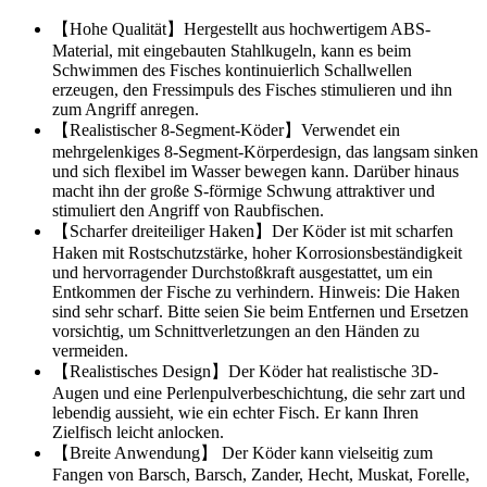
【Hohe Qualität】Hergestellt aus hochwertigem ABS-
Material, mit eingebauten Stahlkugeln, kann es beim
Schwimmen des Fisches kontinuierlich Schallwellen
erzeugen, den Fressimpuls des Fisches stimulieren und ihn
zum Angriff anregen.
【Realistischer 8-Segment-Köder】Verwendet ein
mehrgelenkiges 8-Segment-Körperdesign, das langsam sinken
und sich flexibel im Wasser bewegen kann. Darüber hinaus
macht ihn der große S-förmige Schwung attraktiver und
stimuliert den Angriff von Raubfischen.
【Scharfer dreiteiliger Haken】Der Köder ist mit scharfen
Haken mit Rostschutzstärke, hoher Korrosionsbeständigkeit
und hervorragender Durchstoßkraft ausgestattet, um ein
Entkommen der Fische zu verhindern. Hinweis: Die Haken
sind sehr scharf. Bitte seien Sie beim Entfernen und Ersetzen
vorsichtig, um Schnittverletzungen an den Händen zu
vermeiden.
【Realistisches Design】Der Köder hat realistische 3D-
Augen und eine Perlenpulverbeschichtung, die sehr zart und
lebendig aussieht, wie ein echter Fisch. Er kann Ihren
Zielfisch leicht anlocken.
【Breite Anwendung】 Der Köder kann vielseitig zum
Fangen von Barsch, Barsch, Zander, Hecht, Muskat, Forelle,