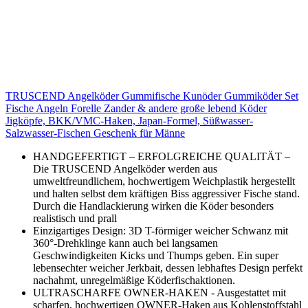
TRUSCEND Angelköder Gummifische Kunöder Gummiköder Set
Fische Angeln Forelle Zander & andere große lebend Köder
Jigköpfe, BKK/VMC-Haken, Japan-Formel, Süßwasser-
Salzwasser-Fischen Geschenk für Männe
HANDGEFERTIGT – ERFOLGREICHE QUALITÄT –
Die TRUSCEND Angelköder werden aus
umweltfreundlichem, hochwertigem Weichplastik hergestellt
und halten selbst dem kräftigen Biss aggressiver Fische stand.
Durch die Handlackierung wirken die Köder besonders
realistisch und prall
Einzigartiges Design: 3D T-förmiger weicher Schwanz mit
360°-Drehklinge kann auch bei langsamen
Geschwindigkeiten Kicks und Thumps geben. Ein super
lebensechter weicher Jerkbait, dessen lebhaftes Design perfekt
nachahmt, unregelmäßige Köderfischaktionen.
ULTRASCHARFE OWNER-HAKEN - Ausgestattet mit
scharfen, hochwertigen OWNER-Haken aus Kohlenstoffstahl