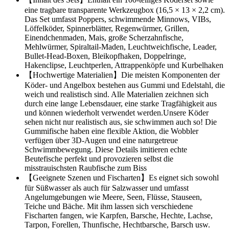
eine tragbare transparente Werkzeugbox (16,5 × 13 × 2,2 cm).
Das Set umfasst Poppers, schwimmende Minnows, VIBs,
Löffelköder, Spinnerblätter, Regenwürmer, Grillen,
Einendchenmaden, Mais, große Scherzahnfische,
Mehlwürmer, Spiraltail-Maden, Leuchtweichfische, Leader,
Bullet-Head-Boxen, Bleikopfhaken, Doppelringe,
Hakenclipse, Leuchtperlen, Attrappenköpfe und Kurbelhaken
【Hochwertige Materialien】Die meisten Komponenten der
Köder- und Angelbox bestehen aus Gummi und Edelstahl, die
weich und realistisch sind. Alle Materialien zeichnen sich
durch eine lange Lebensdauer, eine starke Tragfähigkeit aus
und können wiederholt verwendet werden.Unsere Köder
sehen nicht nur realistisch aus, sie schwimmen auch so! Die
Gummifische haben eine flexible Aktion, die Wobbler
verfügen über 3D-Augen und eine naturgetreue
Schwimmbewegung. Diese Details imitieren echte
Beutefische perfekt und provozieren selbst die
misstrauischsten Raubfische zum Biss
【Geeignete Szenen und Fischarten】Es eignet sich sowohl
für Süßwasser als auch für Salzwasser und umfasst
Angelumgebungen wie Meere, Seen, Flüsse, Stauseen,
Teiche und Bäche. Mit ihm lassen sich verschiedene
Fischarten fangen, wie Karpfen, Barsche, Hechte, Lachse,
Tarpon, Forellen, Thunfische, Hechtbarsche, Barsch usw.