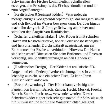
Schwimmen des Fisches kontinuierlich Schallwellen
erzeugen, den Fressimpuls des Fisches stimulieren und ihn
zum Angriff anregen.
【Realistischer 8-Segment-Köder】Verwendet ein
mehrgelenkiges 8-Segment-Körperdesign, das langsam sinken
und sich flexibel im Wasser bewegen kann. Darüber hinaus
macht ihn der große S-förmige Schwung attraktiver und
stimuliert den Angriff von Raubfischen.
【Scharfer dreiteiliger Haken】Der Köder ist mit scharfen
Haken mit Rostschutzstärke, hoher Korrosionsbeständigkeit
und hervorragender Durchstoßkraft ausgestattet, um ein
Entkommen der Fische zu verhindern. Hinweis: Die Haken
sind sehr scharf. Bitte seien Sie beim Entfernen und Ersetzen
vorsichtig, um Schnittverletzungen an den Händen zu
vermeiden.
【Realistisches Design】Der Köder hat realistische 3D-
Augen und eine Perlenpulverbeschichtung, die sehr zart und
lebendig aussieht, wie ein echter Fisch. Er kann Ihren
Zielfisch leicht anlocken.
【Breite Anwendung】 Der Köder kann vielseitig zum
Fangen von Barsch, Barsch, Zander, Hecht, Muskat, Forelle,
Barsch, Snook, Lachs usw. verwendet werden. Dieser
Schwimmköder eignet sich sehr gut sowohl für Salz- als auch
für Süßwasser und ist für alle Wasserschichten geeignet.