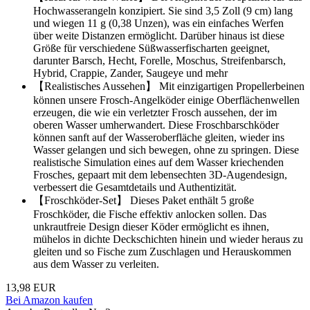
Hochwasserangeln konzipiert. Sie sind 3,5 Zoll (9 cm) lang
und wiegen 11 g (0,38 Unzen), was ein einfaches Werfen
über weite Distanzen ermöglicht. Darüber hinaus ist diese
Größe für verschiedene Süßwasserfischarten geeignet,
darunter Barsch, Hecht, Forelle, Moschus, Streifenbarsch,
Hybrid, Crappie, Zander, Saugeye und mehr
【Realistisches Aussehen】 Mit einzigartigen Propellerbeinen
können unsere Frosch-Angelköder einige Oberflächenwellen
erzeugen, die wie ein verletzter Frosch aussehen, der im
oberen Wasser umherwandert. Diese Froschbarschköder
können sanft auf der Wasseroberfläche gleiten, wieder ins
Wasser gelangen und sich bewegen, ohne zu springen. Diese
realistische Simulation eines auf dem Wasser kriechenden
Frosches, gepaart mit dem lebensechten 3D-Augendesign,
verbessert die Gesamtdetails und Authentizität.
【Froschköder-Set】 Dieses Paket enthält 5 große
Froschköder, die Fische effektiv anlocken sollen. Das
unkrautfreie Design dieser Köder ermöglicht es ihnen,
mühelos in dichte Deckschichten hinein und wieder heraus zu
gleiten und so Fische zum Zuschlagen und Herauskommen
aus dem Wasser zu verleiten.
13,98 EUR
Bei Amazon kaufen