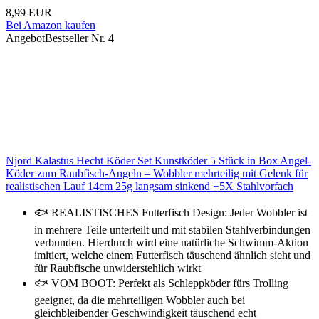
8,99 EUR
Bei Amazon kaufen
Angebot
Bestseller Nr. 4
Njord Kalastus Hecht Köder Set Kunstköder 5 Stück in Box Angel-
Köder zum Raubfisch-Angeln – Wobbler mehrteilig mit Gelenk für
realistischen Lauf 14cm 25g langsam sinkend +5X Stahlvorfach
🐟 REALISTISCHES Futterfisch Design: Jeder Wobbler ist
in mehrere Teile unterteilt und mit stabilen Stahlverbindungen
verbunden. Hierdurch wird eine natürliche Schwimm-Aktion
imitiert, welche einem Futterfisch täuschend ähnlich sieht und
für Raubfische unwiderstehlich wirkt
🐟 VOM BOOT: Perfekt als Schleppköder fürs Trolling
geeignet, da die mehrteiligen Wobbler auch bei
gleichbleibender Geschwindigkeit täuschend echt