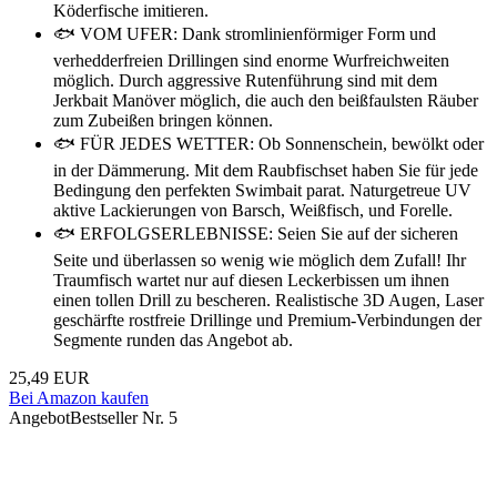
Köderfische imitieren.
🐟 VOM UFER: Dank stromlinienförmiger Form und
verhedderfreien Drillingen sind enorme Wurfreichweiten
möglich. Durch aggressive Rutenführung sind mit dem
Jerkbait Manöver möglich, die auch den beißfaulsten Räuber
zum Zubeißen bringen können.
🐟 FÜR JEDES WETTER: Ob Sonnenschein, bewölkt oder
in der Dämmerung. Mit dem Raubfischset haben Sie für jede
Bedingung den perfekten Swimbait parat. Naturgetreue UV
aktive Lackierungen von Barsch, Weißfisch, und Forelle.
🐟 ERFOLGSERLEBNISSE: Seien Sie auf der sicheren
Seite und überlassen so wenig wie möglich dem Zufall! Ihr
Traumfisch wartet nur auf diesen Leckerbissen um ihnen
einen tollen Drill zu bescheren. Realistische 3D Augen, Laser
geschärfte rostfreie Drillinge und Premium-Verbindungen der
Segmente runden das Angebot ab.
25,49 EUR
Bei Amazon kaufen
Angebot
Bestseller Nr. 5