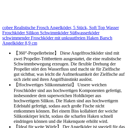
cobee Realistische Frosch Angelköder, 5 Stück, Soft Top Wasser
Froschköder Silikon Schwimmköder Süßwasserköder
schwimmender Froschköder mit unkrautfreien Haken Barsch
Angelköder 8,9 cm
【360°-Propellerbeine】 Diese Angelfroschköder sind mit
zwei Propeller-Trittbrettern ausgestattet, die eine realistische
Schwimmbewegung erzeugen. Die flexible Drehung der
Propeller stört den Wasserfluss und macht sie für Zielfische
gut sichtbar, was leicht die Aufmerksamkeit der Zielfische auf
sich zieht und ihren Angriffsinstinkt auslöst.
【Hochwertiges Silikonmaterial】 Unsere weichen
Froschköder sind aus hochwertigen Komponenten gefertigt,
insbesondere dem superweichen Hohlkörper aus
hochwertigem Silikon. Die Haken sind aus hochwertigem
Edelstahl gefertigt, sodass auch große Fische nicht
entkommen können. Bei einem Biss kollabiert der weiche
Silikonkörper leicht, sodass die scharfen Haken schnell
eindringen können und die Hakenquote erhöht wird.
【Ideal für weite Würfe】 Der Angelköder ist speziell für das