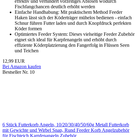
effektiv und verhindert vorzeitiges Ablösen wodurch
Fischfangchancen deutlich erhöht werden
Einfache Handhabung: Mit praktischem Method Feeder
Haken lässt sich der Köderträger mühelos bedienen - einfach
Schnur führen Futter laden und durch Knopfdruck perfekten
Köder formen
Optimiertes Feeder System: Dieses vielseitige Feeder Zubehör
eignet sich ideal für Karpfenangeln und erhöht durch
effiziente Köderplatzierung den Fangerfolg in Flüssen Seen
und Teichen
12,99 EUR
Bei Amazon kaufen
Bestseller Nr. 10
6 Stück Futterkorb Angeln, 10/20/30/40/50/60g Metall Futterkorb
mit Gewichte und Wirbel Snap, Rund Feeder Korb Angelzubehör
für Fischteich Karpfenangeln Zubehör