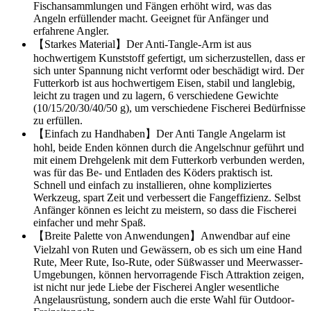
Fischansammlungen und Fängen erhöht wird, was das
Angeln erfüllender macht. Geeignet für Anfänger und
erfahrene Angler.
【Starkes Material】Der Anti-Tangle-Arm ist aus
hochwertigem Kunststoff gefertigt, um sicherzustellen, dass er
sich unter Spannung nicht verformt oder beschädigt wird. Der
Futterkorb ist aus hochwertigem Eisen, stabil und langlebig,
leicht zu tragen und zu lagern, 6 verschiedene Gewichte
(10/15/20/30/40/50 g), um verschiedene Fischerei Bedürfnisse
zu erfüllen.
【Einfach zu Handhaben】Der Anti Tangle Angelarm ist
hohl, beide Enden können durch die Angelschnur geführt und
mit einem Drehgelenk mit dem Futterkorb verbunden werden,
was für das Be- und Entladen des Köders praktisch ist.
Schnell und einfach zu installieren, ohne kompliziertes
Werkzeug, spart Zeit und verbessert die Fangeffizienz. Selbst
Anfänger können es leicht zu meistern, so dass die Fischerei
einfacher und mehr Spaß.
【Breite Palette von Anwendungen】Anwendbar auf eine
Vielzahl von Ruten und Gewässern, ob es sich um eine Hand
Rute, Meer Rute, Iso-Rute, oder Süßwasser und Meerwasser-
Umgebungen, können hervorragende Fisch Attraktion zeigen,
ist nicht nur jede Liebe der Fischerei Angler wesentliche
Angelausrüstung, sondern auch die erste Wahl für Outdoor-