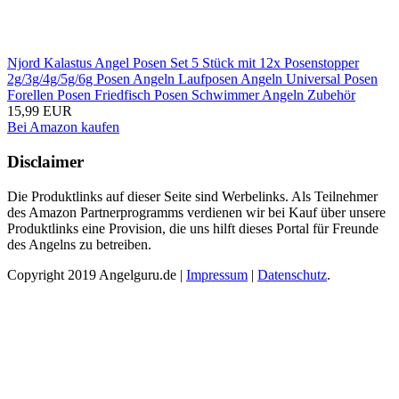
Njord Kalastus Angel Posen Set 5 Stück mit 12x Posenstopper
2g/3g/4g/5g/6g Posen Angeln Laufposen Angeln Universal Posen
Forellen Posen Friedfisch Posen Schwimmer Angeln Zubehör
15,99 EUR
Bei Amazon kaufen
Disclaimer
Die Produktlinks auf dieser Seite sind Werbelinks. Als Teilnehmer
des Amazon Partnerprogramms verdienen wir bei Kauf über unsere
Produktlinks eine Provision, die uns hilft dieses Portal für Freunde
des Angelns zu betreiben.
Copyright 2019 Angelguru.de |
Impressum
|
Datenschutz
.