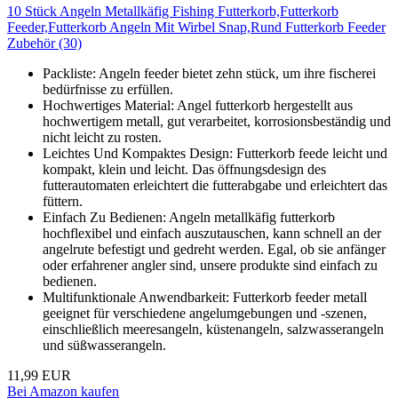
10 Stück Angeln Metallkäfig Fishing Futterkorb,Futterkorb
Feeder,Futterkorb Angeln Mit Wirbel Snap,Rund Futterkorb Feeder
Zubehör (30)
Packliste: Angeln feeder bietet zehn stück, um ihre fischerei
bedürfnisse zu erfüllen.
Hochwertiges Material: Angel futterkorb hergestellt aus
hochwertigem metall, gut verarbeitet, korrosionsbeständig und
nicht leicht zu rosten.
Leichtes Und Kompaktes Design: Futterkorb feede leicht und
kompakt, klein und leicht. Das öffnungsdesign des
futterautomaten erleichtert die futterabgabe und erleichtert das
füttern.
Einfach Zu Bedienen: Angeln metallkäfig futterkorb
hochflexibel und einfach auszutauschen, kann schnell an der
angelrute befestigt und gedreht werden. Egal, ob sie anfänger
oder erfahrener angler sind, unsere produkte sind einfach zu
bedienen.
Multifunktionale Anwendbarkeit: Futterkorb feeder metall
geeignet für verschiedene angelumgebungen und -szenen,
einschließlich meeresangeln, küstenangeln, salzwasserangeln
und süßwasserangeln.
11,99 EUR
Bei Amazon kaufen