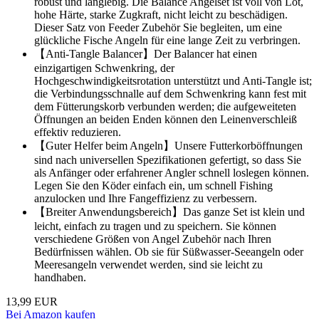
robust und langlebig. Die Balance Angelset ist voll von Lot,
hohe Härte, starke Zugkraft, nicht leicht zu beschädigen.
Dieser Satz von Feeder Zubehör Sie begleiten, um eine
glückliche Fische Angeln für eine lange Zeit zu verbringen.
【Anti-Tangle Balancer】Der Balancer hat einen
einzigartigen Schwenkring, der
Hochgeschwindigkeitsrotation unterstützt und Anti-Tangle ist;
die Verbindungsschnalle auf dem Schwenkring kann fest mit
dem Fütterungskorb verbunden werden; die aufgeweiteten
Öffnungen an beiden Enden können den Leinenverschleiß
effektiv reduzieren.
【Guter Helfer beim Angeln】Unsere Futterkorböffnungen
sind nach universellen Spezifikationen gefertigt, so dass Sie
als Anfänger oder erfahrener Angler schnell loslegen können.
Legen Sie den Köder einfach ein, um schnell Fishing
anzulocken und Ihre Fangeffizienz zu verbessern.
【Breiter Anwendungsbereich】Das ganze Set ist klein und
leicht, einfach zu tragen und zu speichern. Sie können
verschiedene Größen von Angel Zubehör nach Ihren
Bedürfnissen wählen. Ob sie für Süßwasser-Seeangeln oder
Meeresangeln verwendet werden, sind sie leicht zu
handhaben.
13,99 EUR
Bei Amazon kaufen