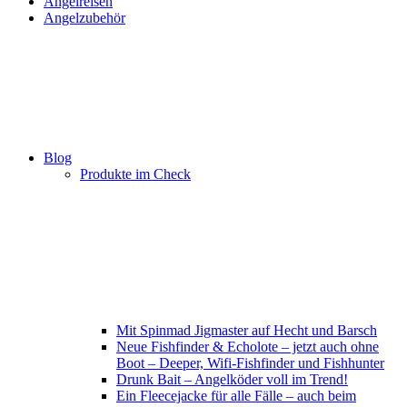
Angelreisen
Angelzubehör
Blog
Produkte im Check
Mit Spinmad Jigmaster auf Hecht und Barsch
Neue Fishfinder & Echolote – jetzt auch ohne
Boot – Deeper, Wifi-Fishfinder und Fishhunter
Drunk Bait – Angelköder voll im Trend!
Ein Fleecejacke für alle Fälle – auch beim