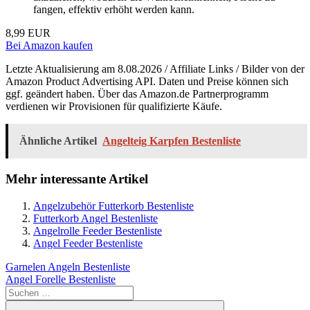
fangen, effektiv erhöht werden kann.
8,99 EUR
Bei Amazon kaufen
Letzte Aktualisierung am 8.08.2026 / Affiliate Links / Bilder von der
Amazon Product Advertising API. Daten und Preise können sich
ggf. geändert haben. Über das Amazon.de Partnerprogramm
verdienen wir Provisionen für qualifizierte Käufe.
Ähnliche Artikel
Angelteig Karpfen Bestenliste
Mehr interessante Artikel
Angelzubehör Futterkorb Bestenliste
Futterkorb Angel Bestenliste
Angelrolle Feeder Bestenliste
Angel Feeder Bestenliste
Beitragsnavigation
Vorheriger
Garnelen Angeln Bestenliste
Beitrag:
Nächster
Angel Forelle Bestenliste
Beitrag:
Suchen
nach: