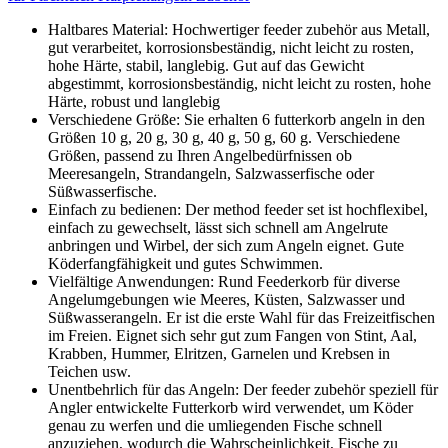
Haltbares Material: Hochwertiger feeder zubehör aus Metall,
gut verarbeitet, korrosionsbeständig, nicht leicht zu rosten,
hohe Härte, stabil, langlebig. Gut auf das Gewicht
abgestimmt, korrosionsbeständig, nicht leicht zu rosten, hohe
Härte, robust und langlebig
Verschiedene Größe: Sie erhalten 6 futterkorb angeln in den
Größen 10 g, 20 g, 30 g, 40 g, 50 g, 60 g. Verschiedene
Größen, passend zu Ihren Angelbedürfnissen ob
Meeresangeln, Strandangeln, Salzwasserfische oder
Süßwasserfische.
Einfach zu bedienen: Der method feeder set ist hochflexibel,
einfach zu gewechselt, lässt sich schnell am Angelrute
anbringen und Wirbel, der sich zum Angeln eignet. Gute
Köderfangfähigkeit und gutes Schwimmen.
Vielfältige Anwendungen: Rund Feederkorb für diverse
Angelumgebungen wie Meeres, Küsten, Salzwasser und
Süßwasserangeln. Er ist die erste Wahl für das Freizeitfischen
im Freien. Eignet sich sehr gut zum Fangen von Stint, Aal,
Krabben, Hummer, Elritzen, Garnelen und Krebsen in
Teichen usw.
Unentbehrlich für das Angeln: Der feeder zubehör speziell für
Angler entwickelte Futterkorb wird verwendet, um Köder
genau zu werfen und die umliegenden Fische schnell
anzuziehen, wodurch die Wahrscheinlichkeit, Fische zu