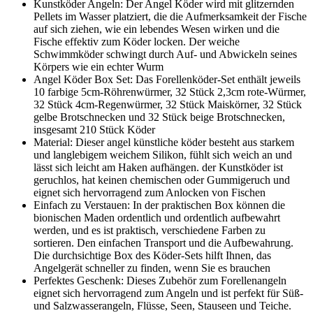
Kunstköder Angeln: Der Angel Köder wird mit glitzernden
Pellets im Wasser platziert, die die Aufmerksamkeit der Fische
auf sich ziehen, wie ein lebendes Wesen wirken und die
Fische effektiv zum Köder locken. Der weiche
Schwimmköder schwingt durch Auf- und Abwickeln seines
Körpers wie ein echter Wurm
Angel Köder Box Set: Das Forellenköder-Set enthält jeweils
10 farbige 5cm-Röhrenwürmer, 32 Stück 2,3cm rote-Würmer,
32 Stück 4cm-Regenwürmer, 32 Stück Maiskörner, 32 Stück
gelbe Brotschnecken und 32 Stück beige Brotschnecken,
insgesamt 210 Stück Köder
Material: Dieser angel künstliche köder besteht aus starkem
und langlebigem weichem Silikon, fühlt sich weich an und
lässt sich leicht am Haken aufhängen. der Kunstköder ist
geruchlos, hat keinen chemischen oder Gummigeruch und
eignet sich hervorragend zum Anlocken von Fischen
Einfach zu Verstauen: In der praktischen Box können die
bionischen Maden ordentlich und ordentlich aufbewahrt
werden, und es ist praktisch, verschiedene Farben zu
sortieren. Den einfachen Transport und die Aufbewahrung.
Die durchsichtige Box des Köder-Sets hilft Ihnen, das
Angelgerät schneller zu finden, wenn Sie es brauchen
Perfektes Geschenk: Dieses Zubehör zum Forellenangeln
eignet sich hervorragend zum Angeln und ist perfekt für Süß-
und Salzwasserangeln, Flüsse, Seen, Stauseen und Teiche.