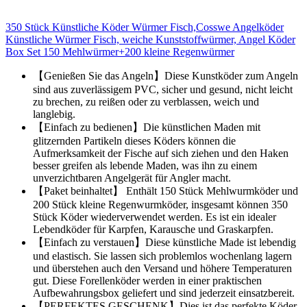
350 Stück Künstliche Köder Würmer Fisch,Cosswe Angelköder
Künstliche Würmer Fisch, weiche Kunststoffwürmer, Angel Köder
Box Set 150 Mehlwürmer+200 kleine Regenwürmer
【Genießen Sie das Angeln】Diese Kunstköder zum Angeln
sind aus zuverlässigem PVC, sicher und gesund, nicht leicht
zu brechen, zu reißen oder zu verblassen, weich und
langlebig.
【Einfach zu bedienen】Die künstlichen Maden mit
glitzernden Partikeln dieses Köders können die
Aufmerksamkeit der Fische auf sich ziehen und den Haken
besser greifen als lebende Maden, was ihn zu einem
unverzichtbaren Angelgerät für Angler macht.
【Paket beinhaltet】 Enthält 150 Stück Mehlwurmköder und
200 Stück kleine Regenwurmköder, insgesamt können 350
Stück Köder wiederverwendet werden. Es ist ein idealer
Lebendköder für Karpfen, Karausche und Graskarpfen.
【Einfach zu verstauen】Diese künstliche Made ist lebendig
und elastisch. Sie lassen sich problemlos wochenlang lagern
und überstehen auch den Versand und höhere Temperaturen
gut. Diese Forellenköder werden in einer praktischen
Aufbewahrungsbox geliefert und sind jederzeit einsatzbereit.
【PERFEKTES GESCHENK】Dies ist das perfekte Köder-