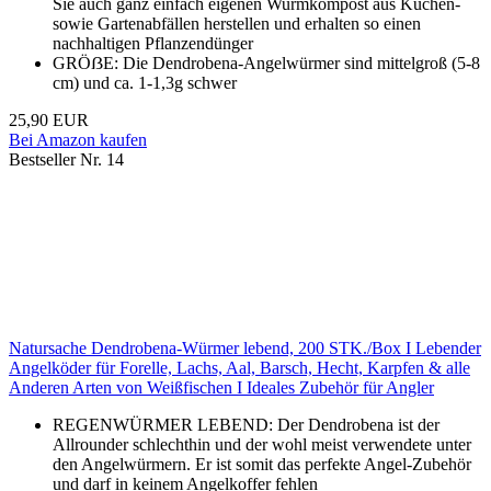
Sie auch ganz einfach eigenen Wurmkompost aus Küchen-
sowie Gartenabfällen herstellen und erhalten so einen
nachhaltigen Pflanzendünger
GRÖẞE: Die Dendrobena-Angelwürmer sind mittelgroß (5-8
cm) und ca. 1-1,3g schwer
25,90 EUR
Bei Amazon kaufen
Bestseller Nr. 14
Natursache Dendrobena-Würmer lebend, 200 STK./Box I Lebender
Angelköder für Forelle, Lachs, Aal, Barsch, Hecht, Karpfen & alle
Anderen Arten von Weißfischen I Ideales Zubehör für Angler
REGENWÜRMER LEBEND: Der Dendrobena ist der
Allrounder schlechthin und der wohl meist verwendete unter
den Angelwürmern. Er ist somit das perfekte Angel-Zubehör
und darf in keinem Angelkoffer fehlen