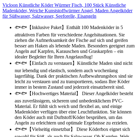
Vicloon Künstliche Köder Würmer Fisch, 100 Stück Künstliche
Madenköder, Weiche Kunststoffwürmer Angel, Maden Angelköder
für Süßwasser, Salzwasser, Seeforelle, Eisangeln
🐟🐟【Inklusive Paket】Enthält 100 Madenköder in 5
attraktiven Farben für verschiedene Angelsituationen. Sie
ziehen die Aufmerksamkeit der Fische auf sich und greifen
besser am Haken als lebende Maden. Besonders geeignet zum
Angeln auf Karpfen, Karauschen und Graskarpfen – ein
idealer Begleiter für Ihren Angelausflug!
🐟🐟【Einfach zu verstauen】Künstliche Maden sind nicht
nur lebendig und elastisch, sondern auch wochenlang
lagerfähig. Dank der praktischen Aufbewahrungsbox sind sie
leicht zu verstauen und zu transportieren, sodass Ihre Köder
immer in bestem Zustand und jederzeit einsatzbereit sind.
🐟🐟【Hochwertiges Material】 Dieser Angelköder besteht
aus zuverlässigem, sicherem und unbedenklichem PVC-
Material. Er fühlt sich weich und flexibel an, und einige
Madenköder verfügen über eine Leuchtfunktion. Sie können
den Köder auch mit Duftstoff/Köder besprühen, um das
Angeln zu erleichtern und optimale Ergebnisse zu erzielen.
🐟🐟【Vielseitig einsetzbar】 Diese Köderbox eignet sich
sowohl für Süß- als auch für Salzwasser. Ob Karpfen, Wels,