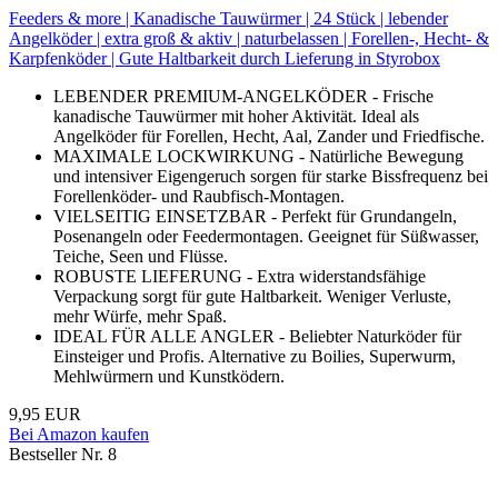
Feeders & more | Kanadische Tauwürmer | 24 Stück | lebender
Angelköder | extra groß & aktiv | naturbelassen | Forellen-, Hecht- &
Karpfenköder | Gute Haltbarkeit durch Lieferung in Styrobox
LEBENDER PREMIUM-ANGELKÖDER - Frische
kanadische Tauwürmer mit hoher Aktivität. Ideal als
Angelköder für Forellen, Hecht, Aal, Zander und Friedfische.
MAXIMALE LOCKWIRKUNG - Natürliche Bewegung
und intensiver Eigengeruch sorgen für starke Bissfrequenz bei
Forellenköder- und Raubfisch-Montagen.
VIELSEITIG EINSETZBAR - Perfekt für Grundangeln,
Posenangeln oder Feedermontagen. Geeignet für Süßwasser,
Teiche, Seen und Flüsse.
ROBUSTE LIEFERUNG - Extra widerstandsfähige
Verpackung sorgt für gute Haltbarkeit. Weniger Verluste,
mehr Würfe, mehr Spaß.
IDEAL FÜR ALLE ANGLER - Beliebter Naturköder für
Einsteiger und Profis. Alternative zu Boilies, Superwurm,
Mehlwürmern und Kunstködern.
9,95 EUR
Bei Amazon kaufen
Bestseller Nr. 8