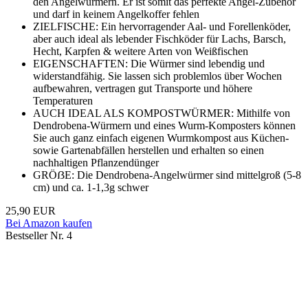
den Angelwürmern. Er ist somit das perfekte Angel-Zubehör
und darf in keinem Angelkoffer fehlen
ZIELFISCHE: Ein hervorragender Aal- und Forellenköder,
aber auch ideal als lebender Fischköder für Lachs, Barsch,
Hecht, Karpfen & weitere Arten von Weißfischen
EIGENSCHAFTEN: Die Würmer sind lebendig und
widerstandfähig. Sie lassen sich problemlos über Wochen
aufbewahren, vertragen gut Transporte und höhere
Temperaturen
AUCH IDEAL ALS KOMPOSTWÜRMER: Mithilfe von
Dendrobena-Würmern und eines Wurm-Komposters können
Sie auch ganz einfach eigenen Wurmkompost aus Küchen-
sowie Gartenabfällen herstellen und erhalten so einen
nachhaltigen Pflanzendünger
GRÖẞE: Die Dendrobena-Angelwürmer sind mittelgroß (5-8
cm) und ca. 1-1,3g schwer
25,90 EUR
Bei Amazon kaufen
Bestseller Nr. 4