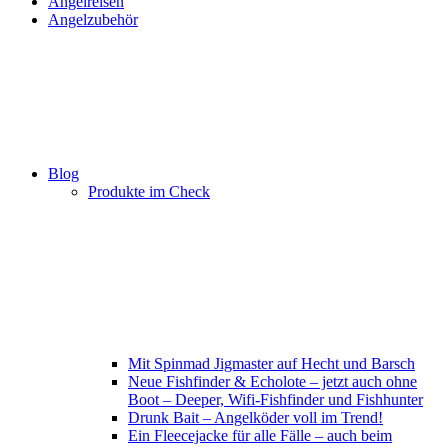
Angelreisen
Angelzubehör
Blog
Produkte im Check
Mit Spinmad Jigmaster auf Hecht und Barsch
Neue Fishfinder & Echolote – jetzt auch ohne
Boot – Deeper, Wifi-Fishfinder und Fishhunter
Drunk Bait – Angelköder voll im Trend!
Ein Fleecejacke für alle Fälle – auch beim