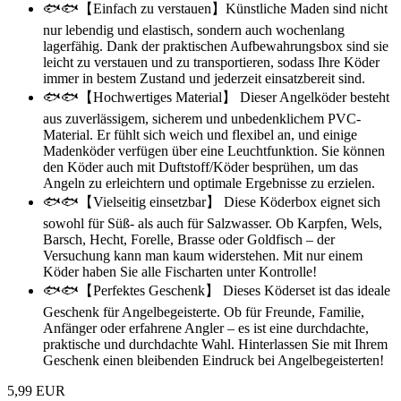
🐟🐟【Einfach zu verstauen】Künstliche Maden sind nicht
nur lebendig und elastisch, sondern auch wochenlang
lagerfähig. Dank der praktischen Aufbewahrungsbox sind sie
leicht zu verstauen und zu transportieren, sodass Ihre Köder
immer in bestem Zustand und jederzeit einsatzbereit sind.
🐟🐟【Hochwertiges Material】 Dieser Angelköder besteht
aus zuverlässigem, sicherem und unbedenklichem PVC-
Material. Er fühlt sich weich und flexibel an, und einige
Madenköder verfügen über eine Leuchtfunktion. Sie können
den Köder auch mit Duftstoff/Köder besprühen, um das
Angeln zu erleichtern und optimale Ergebnisse zu erzielen.
🐟🐟【Vielseitig einsetzbar】 Diese Köderbox eignet sich
sowohl für Süß- als auch für Salzwasser. Ob Karpfen, Wels,
Barsch, Hecht, Forelle, Brasse oder Goldfisch – der
Versuchung kann man kaum widerstehen. Mit nur einem
Köder haben Sie alle Fischarten unter Kontrolle!
🐟🐟【Perfektes Geschenk】 Dieses Köderset ist das ideale
Geschenk für Angelbegeisterte. Ob für Freunde, Familie,
Anfänger oder erfahrene Angler – es ist eine durchdachte,
praktische und durchdachte Wahl. Hinterlassen Sie mit Ihrem
Geschenk einen bleibenden Eindruck bei Angelbegeisterten!
5,99 EUR