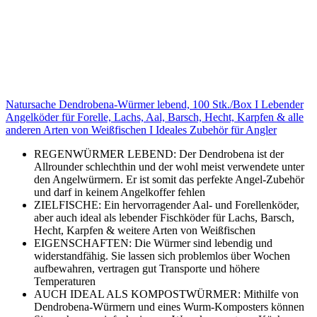
Natursache Dendrobena-Würmer lebend, 100 Stk./Box I Lebender
Angelköder für Forelle, Lachs, Aal, Barsch, Hecht, Karpfen & alle
anderen Arten von Weißfischen I Ideales Zubehör für Angler
REGENWÜRMER LEBEND: Der Dendrobena ist der
Allrounder schlechthin und der wohl meist verwendete unter
den Angelwürmern. Er ist somit das perfekte Angel-Zubehör
und darf in keinem Angelkoffer fehlen
ZIELFISCHE: Ein hervorragender Aal- und Forellenköder,
aber auch ideal als lebender Fischköder für Lachs, Barsch,
Hecht, Karpfen & weitere Arten von Weißfischen
EIGENSCHAFTEN: Die Würmer sind lebendig und
widerstandfähig. Sie lassen sich problemlos über Wochen
aufbewahren, vertragen gut Transporte und höhere
Temperaturen
AUCH IDEAL ALS KOMPOSTWÜRMER: Mithilfe von
Dendrobena-Würmern und eines Wurm-Komposters können