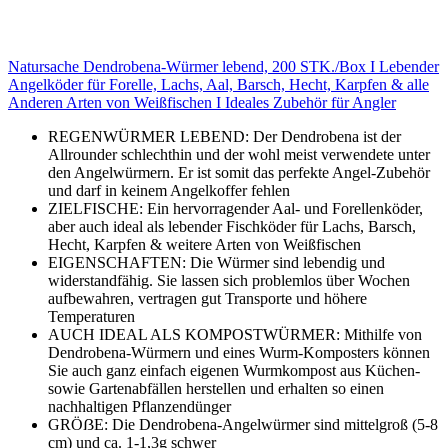
Natursache Dendrobena-Würmer lebend, 200 STK./Box I Lebender
Angelköder für Forelle, Lachs, Aal, Barsch, Hecht, Karpfen & alle
Anderen Arten von Weißfischen I Ideales Zubehör für Angler
REGENWÜRMER LEBEND: Der Dendrobena ist der
Allrounder schlechthin und der wohl meist verwendete unter
den Angelwürmern. Er ist somit das perfekte Angel-Zubehör
und darf in keinem Angelkoffer fehlen
ZIELFISCHE: Ein hervorragender Aal- und Forellenköder,
aber auch ideal als lebender Fischköder für Lachs, Barsch,
Hecht, Karpfen & weitere Arten von Weißfischen
EIGENSCHAFTEN: Die Würmer sind lebendig und
widerstandfähig. Sie lassen sich problemlos über Wochen
aufbewahren, vertragen gut Transporte und höhere
Temperaturen
AUCH IDEAL ALS KOMPOSTWÜRMER: Mithilfe von
Dendrobena-Würmern und eines Wurm-Komposters können
Sie auch ganz einfach eigenen Wurmkompost aus Küchen-
sowie Gartenabfällen herstellen und erhalten so einen
nachhaltigen Pflanzendünger
GRÖẞE: Die Dendrobena-Angelwürmer sind mittelgroß (5-8
cm) und ca. 1-1,3g schwer