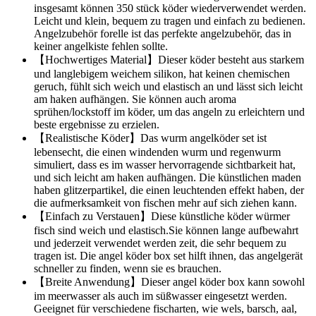
insgesamt können 350 stück köder wiederverwendet werden.
Leicht und klein, bequem zu tragen und einfach zu bedienen.
Angelzubehör forelle ist das perfekte angelzubehör, das in
keiner angelkiste fehlen sollte.
【Hochwertiges Material】Dieser köder besteht aus starkem
und langlebigem weichem silikon, hat keinen chemischen
geruch, fühlt sich weich und elastisch an und lässt sich leicht
am haken aufhängen. Sie können auch aroma
sprühen/lockstoff im köder, um das angeln zu erleichtern und
beste ergebnisse zu erzielen.
【Realistische Köder】Das wurm angelköder set ist
lebensecht, die einen windenden wurm und regenwurm
simuliert, dass es im wasser hervorragende sichtbarkeit hat,
und sich leicht am haken aufhängen. Die künstlichen maden
haben glitzerpartikel, die einen leuchtenden effekt haben, der
die aufmerksamkeit von fischen mehr auf sich ziehen kann.
【Einfach zu Verstauen】Diese künstliche köder würmer
fisch sind weich und elastisch.Sie können lange aufbewahrt
und jederzeit verwendet werden zeit, die sehr bequem zu
tragen ist. Die angel köder box set hilft ihnen, das angelgerät
schneller zu finden, wenn sie es brauchen.
【Breite Anwendung】Dieser angel köder box kann sowohl
im meerwasser als auch im süßwasser eingesetzt werden.
Geeignet für verschiedene fischarten, wie wels, barsch, aal,