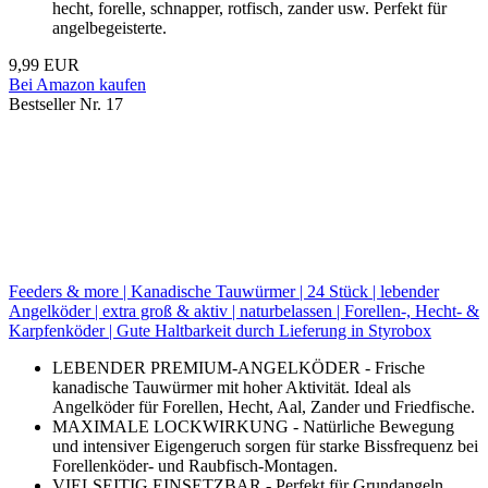
hecht, forelle, schnapper, rotfisch, zander usw. Perfekt für
angelbegeisterte.
9,99 EUR
Bei Amazon kaufen
Bestseller Nr. 17
Feeders & more | Kanadische Tauwürmer | 24 Stück | lebender
Angelköder | extra groß & aktiv | naturbelassen | Forellen-, Hecht- &
Karpfenköder | Gute Haltbarkeit durch Lieferung in Styrobox
LEBENDER PREMIUM-ANGELKÖDER - Frische
kanadische Tauwürmer mit hoher Aktivität. Ideal als
Angelköder für Forellen, Hecht, Aal, Zander und Friedfische.
MAXIMALE LOCKWIRKUNG - Natürliche Bewegung
und intensiver Eigengeruch sorgen für starke Bissfrequenz bei
Forellenköder- und Raubfisch-Montagen.
VIELSEITIG EINSETZBAR - Perfekt für Grundangeln,