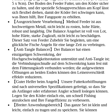
5 x 9cm). Der Boden des Feeder Futter, um den Köder sicher
zu halten, und der spezielle Schnappverschluss am Kopf lässt
sich flexibel drehen, damit der Köder frei schwingen kann,
was Ihnen hilft, Ihre Fangquote zu erhöhen.
【Ausgezeichnete Verarbeitung】Method Feeder ist aus
hochwertigem Metall, nicht leicht zu rosten, hohe Härte,
robust und langlebig. Die Balance Angelset ist voll von Lot,
hohe Härte, starke Zugkraft, nicht leicht zu beschädigen.
Dieser Satz von Feeder Zubehör Sie begleiten, um eine
glückliche Fische Angeln für eine lange Zeit zu verbringen.
【Anti-Tangle Balancer】Der Balancer hat einen
einzigartigen Schwenkring, der
Hochgeschwindigkeitsrotation unterstützt und Anti-Tangle ist;
die Verbindungsschnalle auf dem Schwenkring kann fest mit
dem Fütterungskorb verbunden werden; die aufgeweiteten
Öffnungen an beiden Enden können den Leinenverschleiß
effektiv reduzieren.
【Guter Helfer beim Angeln】Unsere Futterkorböffnungen
sind nach universellen Spezifikationen gefertigt, so dass Sie
als Anfänger oder erfahrener Angler schnell loslegen können.
Legen Sie den Köder einfach ein, um schnell Fishing
anzulocken und Ihre Fangeffizienz zu verbessern.
【Breiter Anwendungsbereich】Das ganze Set ist klein und
leicht, einfach zu tragen und zu speichern. Sie können