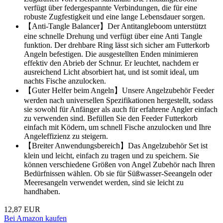
verfügt über federgespannte Verbindungen, die für eine
robuste Zugfestigkeit und eine lange Lebensdauer sorgen.
【Anti-Tangle Balancer】Der Antitangleboom unterstützt
eine schnelle Drehung und verfügt über eine Anti Tangle
funktion. Der drehbare Ring lässt sich sicher am Futterkorb
Angeln befestigen. Die ausgestellten Enden minimieren
effektiv den Abrieb der Schnur. Er leuchtet, nachdem er
ausreichend Licht absorbiert hat, und ist somit ideal, um
nachts Fische anzulocken.
【Guter Helfer beim Angeln】Unsere Angelzubehör Feeder
werden nach universellen Spezifikationen hergestellt, sodass
sie sowohl für Anfänger als auch für erfahrene Angler einfach
zu verwenden sind. Befüllen Sie den Feeder Futterkorb
einfach mit Ködern, um schnell Fische anzulocken und Ihre
Angeleffizienz zu steigern.
【Breiter Anwendungsbereich】Das Angelzubehör Set ist
klein und leicht, einfach zu tragen und zu speichern. Sie
können verschiedene Größen von Angel Zubehör nach Ihren
Bedürfnissen wählen. Ob sie für Süßwasser-Seeangeln oder
Meeresangeln verwendet werden, sind sie leicht zu
handhaben.
12,87 EUR
Bei Amazon kaufen