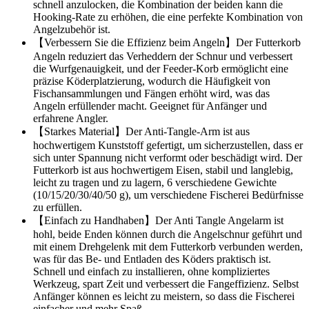
schnell anzulocken, die Kombination der beiden kann die
Hooking-Rate zu erhöhen, die eine perfekte Kombination von
Angelzubehör ist.
【Verbessern Sie die Effizienz beim Angeln】Der Futterkorb
Angeln reduziert das Verheddern der Schnur und verbessert
die Wurfgenauigkeit, und der Feeder-Korb ermöglicht eine
präzise Köderplatzierung, wodurch die Häufigkeit von
Fischansammlungen und Fängen erhöht wird, was das
Angeln erfüllender macht. Geeignet für Anfänger und
erfahrene Angler.
【Starkes Material】Der Anti-Tangle-Arm ist aus
hochwertigem Kunststoff gefertigt, um sicherzustellen, dass er
sich unter Spannung nicht verformt oder beschädigt wird. Der
Futterkorb ist aus hochwertigem Eisen, stabil und langlebig,
leicht zu tragen und zu lagern, 6 verschiedene Gewichte
(10/15/20/30/40/50 g), um verschiedene Fischerei Bedürfnisse
zu erfüllen.
【Einfach zu Handhaben】Der Anti Tangle Angelarm ist
hohl, beide Enden können durch die Angelschnur geführt und
mit einem Drehgelenk mit dem Futterkorb verbunden werden,
was für das Be- und Entladen des Köders praktisch ist.
Schnell und einfach zu installieren, ohne kompliziertes
Werkzeug, spart Zeit und verbessert die Fangeffizienz. Selbst
Anfänger können es leicht zu meistern, so dass die Fischerei
einfacher und mehr Spaß.