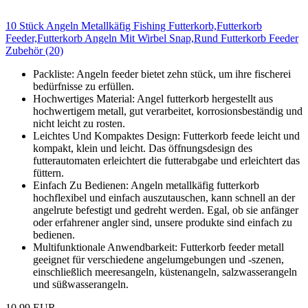
10 Stück Angeln Metallkäfig Fishing Futterkorb,Futterkorb
Feeder,Futterkorb Angeln Mit Wirbel Snap,Rund Futterkorb Feeder
Zubehör (20)
Packliste: Angeln feeder bietet zehn stück, um ihre fischerei
bedürfnisse zu erfüllen.
Hochwertiges Material: Angel futterkorb hergestellt aus
hochwertigem metall, gut verarbeitet, korrosionsbeständig und
nicht leicht zu rosten.
Leichtes Und Kompaktes Design: Futterkorb feede leicht und
kompakt, klein und leicht. Das öffnungsdesign des
futterautomaten erleichtert die futterabgabe und erleichtert das
füttern.
Einfach Zu Bedienen: Angeln metallkäfig futterkorb
hochflexibel und einfach auszutauschen, kann schnell an der
angelrute befestigt und gedreht werden. Egal, ob sie anfänger
oder erfahrener angler sind, unsere produkte sind einfach zu
bedienen.
Multifunktionale Anwendbarkeit: Futterkorb feeder metall
geeignet für verschiedene angelumgebungen und -szenen,
einschließlich meeresangeln, küstenangeln, salzwasserangeln
und süßwasserangeln.
10,99 EUR