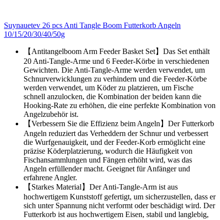
Suynauetev 26 pcs Anti Tangle Boom Futterkorb Angeln
10/15/20/30/40/50g
【Antitangelboom Arm Feeder Basket Set】Das Set enthält
20 Anti-Tangle-Arme und 6 Feeder-Körbe in verschiedenen
Gewichten. Die Anti-Tangle-Arme werden verwendet, um
Schnurverwicklungen zu verhindern und die Feeder-Körbe
werden verwendet, um Köder zu platzieren, um Fische
schnell anzulocken, die Kombination der beiden kann die
Hooking-Rate zu erhöhen, die eine perfekte Kombination von
Angelzubehör ist.
【Verbessern Sie die Effizienz beim Angeln】Der Futterkorb
Angeln reduziert das Verheddern der Schnur und verbessert
die Wurfgenauigkeit, und der Feeder-Korb ermöglicht eine
präzise Köderplatzierung, wodurch die Häufigkeit von
Fischansammlungen und Fängen erhöht wird, was das
Angeln erfüllender macht. Geeignet für Anfänger und
erfahrene Angler.
【Starkes Material】Der Anti-Tangle-Arm ist aus
hochwertigem Kunststoff gefertigt, um sicherzustellen, dass er
sich unter Spannung nicht verformt oder beschädigt wird. Der
Futterkorb ist aus hochwertigem Eisen, stabil und langlebig,