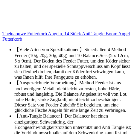
Theiuaoqwe Futterkorb Angeln, 14 Stück Anti Tangle Boom Angel
Futterkorb
【Viele Arten von Spezifikationen】Sie erhalten 4 Method
Feeder (10g, 20g, 30g, 40g) und 10 Balance-Sets (5 x 12cm,
5 x 9cm). Der Boden des Feeder Futter, um den Köder sicher
zu halten, und der spezielle Schnappverschluss am Kopf lässt
sich flexibel drehen, damit der Köder frei schwingen kann,
was Ihnen hilft, Ihre Fangquote zu erhöhen.
【Ausgezeichnete Verarbeitung】Method Feeder ist aus
hochwertigem Metall, nicht leicht zu rosten, hohe Härte,
robust und langlebig. Die Balance Angelset ist voll von Lot,
hohe Härte, starke Zugkraft, nicht leicht zu beschädigen.
Dieser Satz von Feeder Zubehör Sie begleiten, um eine
glückliche Fische Angeln für eine lange Zeit zu verbringen.
【Anti-Tangle Balancer】Der Balancer hat einen
einzigartigen Schwenkring, der
Hochgeschwindigkeitsrotation unterstützt und Anti-Tangle ist;
die Verbindungsschnalle auf dem Schwenkring kann fest mit