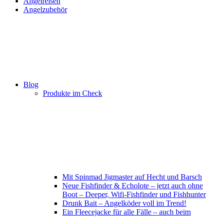
Angelreisen
Angelzubehör
Blog
Produkte im Check
Mit Spinmad Jigmaster auf Hecht und Barsch
Neue Fishfinder & Echolote – jetzt auch ohne
Boot – Deeper, Wifi-Fishfinder und Fishhunter
Drunk Bait – Angelköder voll im Trend!
Ein Fleecejacke für alle Fälle – auch beim