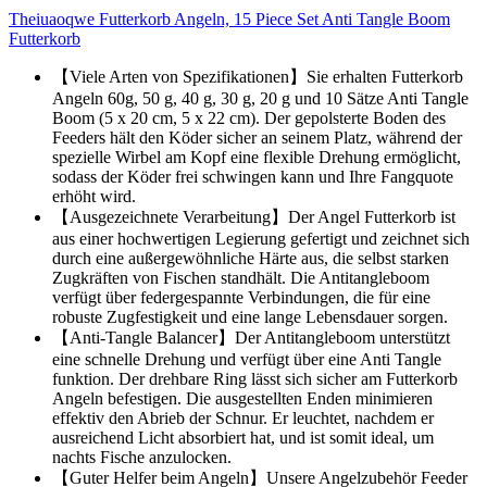
Theiuaoqwe Futterkorb Angeln, 15 Piece Set Anti Tangle Boom
Futterkorb
【Viele Arten von Spezifikationen】Sie erhalten Futterkorb
Angeln 60g, 50 g, 40 g, 30 g, 20 g und 10 Sätze Anti Tangle
Boom (5 x 20 cm, 5 x 22 cm). Der gepolsterte Boden des
Feeders hält den Köder sicher an seinem Platz, während der
spezielle Wirbel am Kopf eine flexible Drehung ermöglicht,
sodass der Köder frei schwingen kann und Ihre Fangquote
erhöht wird.
【Ausgezeichnete Verarbeitung】Der Angel Futterkorb ist
aus einer hochwertigen Legierung gefertigt und zeichnet sich
durch eine außergewöhnliche Härte aus, die selbst starken
Zugkräften von Fischen standhält. Die Antitangleboom
verfügt über federgespannte Verbindungen, die für eine
robuste Zugfestigkeit und eine lange Lebensdauer sorgen.
【Anti-Tangle Balancer】Der Antitangleboom unterstützt
eine schnelle Drehung und verfügt über eine Anti Tangle
funktion. Der drehbare Ring lässt sich sicher am Futterkorb
Angeln befestigen. Die ausgestellten Enden minimieren
effektiv den Abrieb der Schnur. Er leuchtet, nachdem er
ausreichend Licht absorbiert hat, und ist somit ideal, um
nachts Fische anzulocken.
【Guter Helfer beim Angeln】Unsere Angelzubehör Feeder