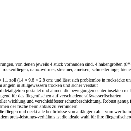
rungen, von denen jeweils 4 stück vorhanden sind, 4 hakengrößen (8#–14
st trockenfliegen, nano-würmer, streamer, ameisen, schmetterlinge, bien
× 1.1 zoll (14 × 9.8 × 2.8 cm) und lässt sich problemlos in rucksäcke 
 angeln in stillgewässern trocken und sicher verstaut
etailgetreu gestaltet und ahmen die bewegungen echter insekten realist
agend für das fliegenfischen auf verschiedene süßwasserfischarten
neller wicklung und verschleißfester schutzbeschichtung. Robust genug 
ommen der fische beim anbiss zu verhindern
lte fliegen und deckt alle bedürfnisse von anfängern ab – vom werftrain
dem preis-leistungs-verhältnis ist die ideale wahl für ihre fliegenfischer