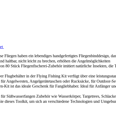
set
Fliegen haben ein lebendiges handgefertigtes Fliegenbinddesign, da
nd haltbar, nicht leicht zu brechen, erhöhen die Angelmöglichkeiten
 80 Stück Fliegenfischerei-Zubehör imitiert natürliche Insekten, die 
 Flugbehälter in der Flying Fishing Kit verfügt über eine leistungsst
h für Angelwesten, Angelgerätetaschen oder Rucksäcke, für Outdoor-Se
it ist das ideale Geschenk für Fangliebhaber. Ideal für Anfänger und
r Süßwasserfangen Zubehör wie Wasserkörper, Targetrees, Schlacken,
 Sie dieses Toolkit, um sich an verschiedene Technologien und Umgeb