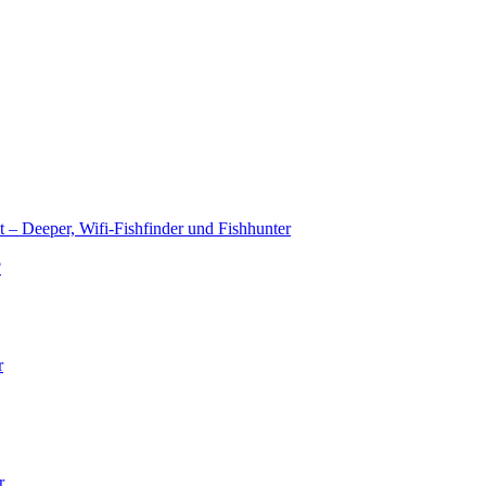
t – Deeper, Wifi-Fishfinder und Fishhunter
?
r
r