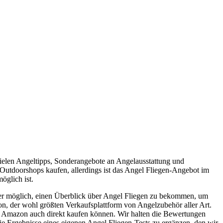
vielen Angeltipps, Sonderangebote an Angelausstattung und
 Outdoorshops kaufen, allerdings ist das Angel Fliegen-Angebot im
öglich ist.
her möglich, einen Überblick über Angel Fliegen zu bekommen, um
on, der wohl größten Verkaufsplattform von Angelzubehör aller Art.
 zu Amazon auch direkt kaufen können. Wir halten die Bewertungen
ie Ergebnisse eines eigenen Angel Fliegen-Tests zu ergänzen, den wir