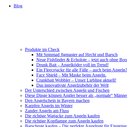
Blog
Produkte im Check
Mit Spinmad Jigmaster auf Hecht und Barsch
Neue Fishfinder & Echolote – jetzt auch ohne Boo
Drunk Bait – Angelköder voll im Trend!
Ein Fleecejacke für alle Fälle – auch beim Angeln
Face Shield – Mit Maske beim Angeln.
Crankbait Wobbler – Unser Liebling aktuell!
Das innovativste Angelzubehör der Welt
Der Unterschied zwischen Angeln und Fischen
Diese Dinge können Angler besser als „normale“ Männe
Den Angelschein in Bayern machen
Karpfen Angeln im Winter
Zander Angeln am Fluss
Die richtige Watjacke zum Angeln kaufen
Die richtige Kopflampe zum Angeln kaufen
Barschrute kaufen – Die perfekte Angelrute für Einsteige