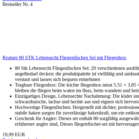
Bestseller Nr. 4
Realure 80 STK Lebensecht Fliegenfischen Set mit Fliegenbox
80 Stk Lebensecht Fliegenfischen Set: 20 verschiedenen ausfüh
angelbedarf decken; die produktpalette ist vielfältig und umfas
verstaut und lassen sich bequem entnehmen
Tragbare Fliegenbox: Die leichte fliegenbox misst 5.51 × 3.85 
bleiben die fliegen beim waten im fluss, beim wandern und beim
Einzigartiges Design, Lebensechte Nachahmung: Die köder sind d
schwarzbarsche, lachse und hechte aus und eignen sich hervorr
Hochwertige Fliegenfischen: Hergestellt mit dichter, professio
stabile haken sorgen für zuverlässige hakenkraft, um ein entk
Geschenk für Angler: Dieses set enthält 80 sorgfältig ausgewäh
erfahrener angler sind, Dieses fliegenfischer-set mit hervorragen
19,99 EUR