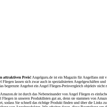
m attraktiven Preis!
Angelguru.de ist ein Magazin für Angelfans mit 
l Fliegen lassen sich zwar auch in spezialisierten Angelgeschäften und
s begrenzte Angebot ein Angel Fliegen-Preisvergleich objektiv nicht m
 Amazon.de ist durch das Nebeneinander von Angel Fliegen es einfac
l Fliegen in unseren Produktlisten gut an, denn sie stammen von Amaz
rt, sodass Sie schnell das richtige Produkt finden und über die Links
eilung von Angelprodukten. Wir arbeiten daran, diese Beurteilung um d