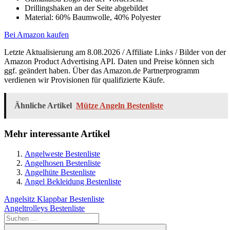
Drillingshaken an der Seite abgebildet
Material: 60% Baumwolle, 40% Polyester
Bei Amazon kaufen
Letzte Aktualisierung am 8.08.2026 / Affiliate Links / Bilder von der
Amazon Product Advertising API. Daten und Preise können sich
ggf. geändert haben. Über das Amazon.de Partnerprogramm
verdienen wir Provisionen für qualifizierte Käufe.
Ähnliche Artikel
Mütze Angeln Bestenliste
Mehr interessante Artikel
Angelweste Bestenliste
Angelhosen Bestenliste
Angelhüte Bestenliste
Angel Bekleidung Bestenliste
Beitragsnavigation
Vorheriger
Angelsitz Klappbar Bestenliste
Beitrag:
Nächster
Angeltrolleys Bestenliste
Beitrag:
Suchen
nach: