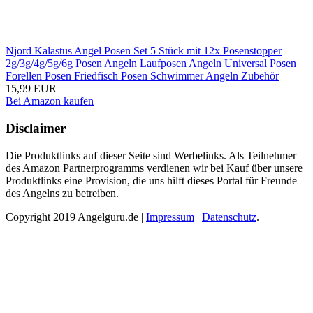
Njord Kalastus Angel Posen Set 5 Stück mit 12x Posenstopper
2g/3g/4g/5g/6g Posen Angeln Laufposen Angeln Universal Posen
Forellen Posen Friedfisch Posen Schwimmer Angeln Zubehör
15,99 EUR
Bei Amazon kaufen
Disclaimer
Die Produktlinks auf dieser Seite sind Werbelinks. Als Teilnehmer
des Amazon Partnerprogramms verdienen wir bei Kauf über unsere
Produktlinks eine Provision, die uns hilft dieses Portal für Freunde
des Angelns zu betreiben.
Copyright 2019 Angelguru.de |
Impressum
|
Datenschutz
.