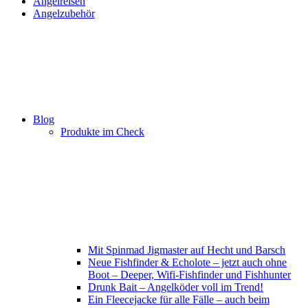
Angelreisen
Angelzubehör
Blog
Produkte im Check
Mit Spinmad Jigmaster auf Hecht und Barsch
Neue Fishfinder & Echolote – jetzt auch ohne
Boot – Deeper, Wifi-Fishfinder und Fishhunter
Drunk Bait – Angelköder voll im Trend!
Ein Fleecejacke für alle Fälle – auch beim