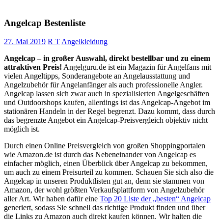
Angelcap Bestenliste
27. Mai 2019
R T
Angelkleidung
Angelcap – in großer Auswahl, direkt bestellbar und zu einem
attraktiven Preis!
Angelguru.de ist ein Magazin für Angelfans mit
vielen Angeltipps, Sonderangebote an Angelausstattung und
Angelzubehör für Angelanfänger als auch professionelle Angler.
Angelcap lassen sich zwar auch in spezialisierten Angelgeschäften
und Outdoorshops kaufen, allerdings ist das Angelcap-Angebot im
stationären Handeln in der Regel begrenzt. Dazu kommt, dass durch
das begrenzte Angebot ein Angelcap-Preisvergleich objektiv nicht
möglich ist.
Durch einen Online Preisvergleich von großen Shoppingportalen
wie Amazon.de ist durch das Nebeneinander von Angelcap es
einfacher möglich, einen Überblick über Angelcap zu bekommen,
um auch zu einem Preisurteil zu kommen. Schauen Sie sich also die
Angelcap in unseren Produktlisten gut an, denn sie stammen von
Amazon, der wohl größten Verkaufsplattform von Angelzubehör
aller Art. Wir haben dafür eine
Top 20 Liste der „besten“ Angelcap
generiert, sodass Sie schnell das richtige Produkt finden und über
die Links zu Amazon auch direkt kaufen können. Wir halten die