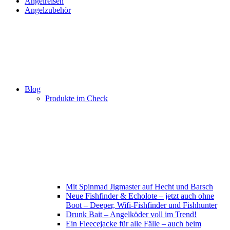
Angelreisen
Angelzubehör
Blog
Produkte im Check
Mit Spinmad Jigmaster auf Hecht und Barsch
Neue Fishfinder & Echolote – jetzt auch ohne
Boot – Deeper, Wifi-Fishfinder und Fishhunter
Drunk Bait – Angelköder voll im Trend!
Ein Fleecejacke für alle Fälle – auch beim