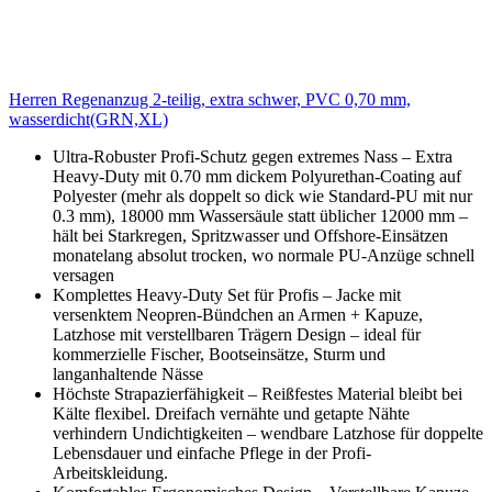
Herren Regenanzug 2-teilig, extra schwer, PVC 0,70 mm,
wasserdicht(GRN,XL)
Ultra-Robuster Profi-Schutz gegen extremes Nass – Extra
Heavy-Duty mit 0.70 mm dickem Polyurethan-Coating auf
Polyester (mehr als doppelt so dick wie Standard-PU mit nur
0.3 mm), 18000 mm Wassersäule statt üblicher 12000 mm –
hält bei Starkregen, Spritzwasser und Offshore-Einsätzen
monatelang absolut trocken, wo normale PU-Anzüge schnell
versagen
Komplettes Heavy-Duty Set für Profis – Jacke mit
versenktem Neopren-Bündchen an Armen + Kapuze,
Latzhose mit verstellbaren Trägern Design – ideal für
kommerzielle Fischer, Bootseinsätze, Sturm und
langanhaltende Nässe
Höchste Strapazierfähigkeit – Reißfestes Material bleibt bei
Kälte flexibel. Dreifach vernähte und getapte Nähte
verhindern Undichtigkeiten – wendbare Latzhose für doppelte
Lebensdauer und einfache Pflege in der Profi-
Arbeitskleidung.