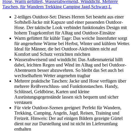
Hose, Warm gefüttert, Wasserabweisend, Winddicht, Mehrere
Taschen, für Wandern Trekking Camping Jagd,Schwarz,L
2-teiliges Outdoor-Set: Dieses Herren Set besteht aus einer
Softshell-Jacke mit Kapuze und einer passenden Outdoor-
Hose. Der taktische Look verbindet funktionales Design mit
hohem Tragekomfort für Alltag und Outdoor-Einsätze
Warm gefüttert für kühle Tage: Das weiche Innenfutter sorgt
für angenehme Wärme bei Herbst, Winter und kühlem Wetter.
Ideal für Männer, die bei Outdoor-Aktivitäten nicht auf
Komfort und Schutz verzichten möchten
Wasserabweisend und winddicht: Das Außenmaterial hilft
dabei, leichten Regen und Wind im Alltag und bei Outdoor-
Abenteuern besser abzuwehren. So bleibt das Set auch bei
wechselhaftem Wetter angenehm tragbar
Mehrere praktische Taschen: Jacke und Hose verfügen über
mehrere Reißverschluss- und Funktionstaschen. Handy,
Schlüssel, Geldbörse, Karten und kleine
Ausrüstungsgegenstände lassen sich bequem und sicher
verstauen
Für viele Outdoor-Szenen geeignet: Perfekt für Wandern,
Trekking, Camping, Angeln, Jagd, Reisen, Training und
Freizeit. Hinweis: Der auf einigen Bildern gezeigte Gürtel
dient nur zur Darstellung und ist nicht im Lieferumfang
enthalten