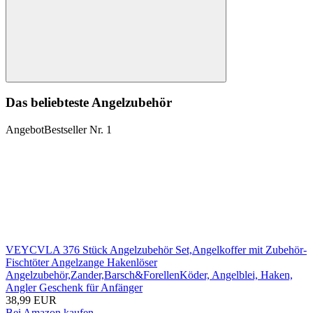
Suchen
Das beliebteste Angelzubehör
Angebot
Bestseller Nr. 1
VEYCVLA 376 Stück Angelzubehör Set,Angelkoffer mit Zubehör-
Fischtöter Angelzange Hakenlöser
Angelzubehör,Zander,Barsch&ForellenKöder, Angelblei, Haken,
Angler Geschenk für Anfänger
38,99 EUR
Bei Amazon kaufen