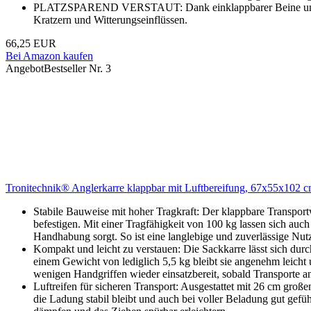
PLATZSPAREND VERSTAUT: Dank einklappbarer Beine und abne
Kratzern und Witterungseinflüssen.
66,25 EUR
Bei Amazon kaufen
Angebot
Bestseller Nr. 3
Tronitechnik® Anglerkarre klappbar mit Luftbereifung, 67x55x102 cm,
Stabile Bauweise mit hoher Tragkraft: Der klappbare Transport
befestigen. Mit einer Tragfähigkeit von 100 kg lassen sich a
Handhabung sorgt. So ist eine langlebige und zuverlässige Nutz
Kompakt und leicht zu verstauen: Die Sackkarre lässt sich dur
einem Gewicht von lediglich 5,5 kg bleibt sie angenehm leicht 
wenigen Handgriffen wieder einsatzbereit, sobald Transporte 
Luftreifen für sicheren Transport: Ausgestattet mit 26 cm groß
die Ladung stabil bleibt und auch bei voller Beladung gut gefü