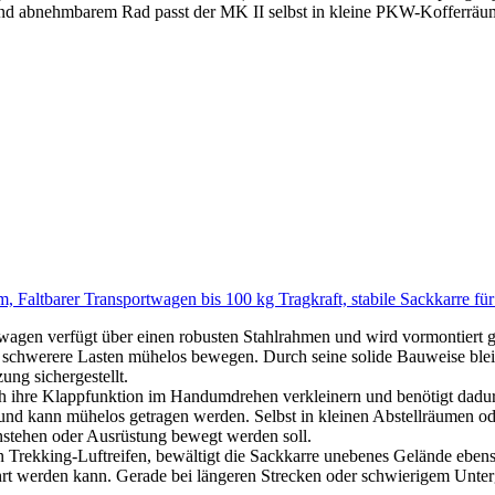
hmbarem Rad passt der MK II selbst in kleine PKW-Kofferräume. Di
 Faltbarer Transportwagen bis 100 kg Tragkraft, stabile Sackkarre fü
wagen verfügt über einen robusten Stahlrahmen und wird vormontiert ge
uch schwerere Lasten mühelos bewegen. Durch seine solide Bauweise ble
ung sichergestellt.
ch ihre Klappfunktion im Handumdrehen verkleinern und benötigt dadur
und kann mühelos getragen werden. Selbst in kleinen Abstellräumen ode
anstehen oder Ausrüstung bewegt werden soll.
en Trekking-Luftreifen, bewältigt die Sackkarre unebenes Gelände ebens
hrt werden kann. Gerade bei längeren Strecken oder schwierigem Unterg