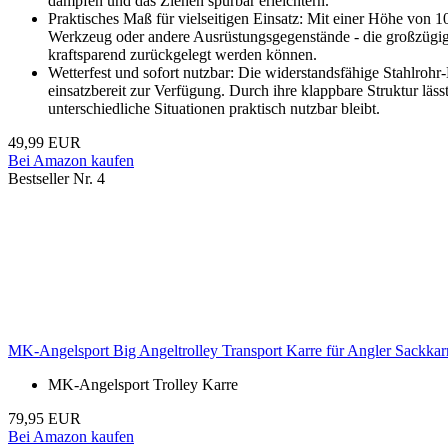
dämpfen und das Ziehen spürbar erleichtern.
Praktisches Maß für vielseitigen Einsatz: Mit einer Höhe von 1
Werkzeug oder andere Ausrüstungsgegenstände - die großzügige 
kraftsparend zurückgelegt werden können.
Wetterfest und sofort nutzbar: Die widerstandsfähige Stahlrohr-
einsatzbereit zur Verfügung. Durch ihre klappbare Struktur lässt
unterschiedliche Situationen praktisch nutzbar bleibt.
49,99 EUR
Bei Amazon kaufen
Bestseller Nr. 4
MK-Angelsport Big Angeltrolley Transport Karre für Angler Sackkarr
MK-Angelsport Trolley Karre
79,95 EUR
Bei Amazon kaufen