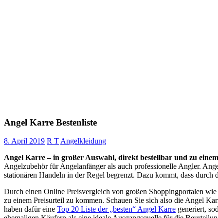
Angel Karre Bestenliste
8. April 2019
R T
Angelkleidung
Angel Karre – in großer Auswahl, direkt bestellbar und zu einem 
Angelzubehör für Angelanfänger als auch professionelle Angler. Ange
stationären Handeln in der Regel begrenzt. Dazu kommt, dass durch da
Durch einen Online Preisvergleich von großen Shoppingportalen wie
zu einem Preisurteil zu kommen. Schauen Sie sich also die Angel Kar
haben dafür eine
Top 20 Liste der „besten“ Angel Karre
generiert, so
ehemaligen Käufern als eine ideale Ausgangsquelle für die Beurteilu