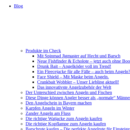
Blog
Produkte im Check
Mit Spinmad Jigmaster auf Hecht und Barsch
Neue Fishfinder & Echolote – jetzt auch ohne Boo
Drunk Bait – Angelköder voll im Trend!
Ein Fleecejacke für alle Fälle – auch beim Angeln
Face Shield – Mit Maske beim Angeln.
Crankbait Wobbler – Unser Liebling aktuell!
Das innovativste Angelzubehör der Welt
Der Unterschied zwischen Angeln und Fischen
Diese Dinge können Angler besser als „normale“ Männe
Den Angelschein in Bayern machen
Karpfen Angeln im Winter
Zander Angeln am Fluss
Die richtige Watjacke zum Angeln kaufen
Die richtige Kopflampe zum Angeln kaufen
Barschrute kaufen – Die perfekte Angelrute für Einsteige