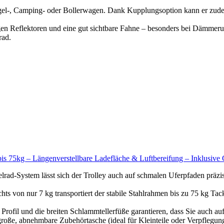
gel-, Camping- oder Bollerwagen. Dank Kupplungsoption kann er zudem
gen Reflektoren und eine gut sichtbare Fahne – besonders bei Dämmerung
rad.
 75kg – Längenverstellbare Ladefläche & Luftbereifung – Inklusive G
stem lässt sich der Trolley auch auf schmalen Uferpfaden präzise 
nur 7 kg transportiert der stabile Stahlrahmen bis zu 75 kg Tackle.
l und die breiten Schlammtellerfüße garantieren, dass Sie auch auf
 abnehmbare Zubehörtasche (ideal für Kleinteile oder Verpflegung