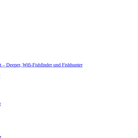
t – Deeper, Wifi-Fishfinder und Fishhunter
?
r
r