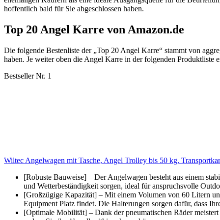
hoffentlich bald für Sie abgeschlossen haben.
Top 20 Angel Karre von Amazon.de
Die folgende Bestenliste der „Top 20 Angel Karre“ stammt von aggr
haben. Je weiter oben die Angel Karre in der folgenden Produktliste e
Bestseller Nr. 1
Wiltec Angelwagen mit Tasche, Angel Trolley bis 50 kg, Transportkar
[Robuste Bauweise] – Der Angelwagen besteht aus einem stabi
und Wetterbeständigkeit sorgen, ideal für anspruchsvolle Outdo
[Großzügige Kapazität] – Mit einem Volumen von 60 Litern und e
Equipment Platz findet. Die Halterungen sorgen dafür, dass Ihre
[Optimale Mobilität] – Dank der pneumatischen Räder meistert 