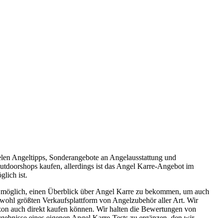
elen Angeltipps, Sonderangebote an Angelausstattung und
Outdoorshops kaufen, allerdings ist das Angel Karre-Angebot im
lich ist.
r möglich, einen Überblick über Angel Karre zu bekommen, um auch
 wohl größten Verkaufsplattform von Angelzubehör aller Art. Wir
azon auch direkt kaufen können. Wir halten die Bewertungen von
rgebnisse eines eigenen Angel Karre-Tests zu ergänzen, den wir