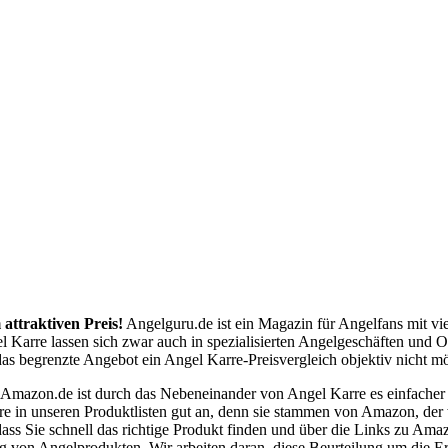
attraktiven Preis!
Angelguru.de ist ein Magazin für Angelfans mit vi
l Karre lassen sich zwar auch in spezialisierten Angelgeschäften und 
s begrenzte Angebot ein Angel Karre-Preisvergleich objektiv nicht mög
 Amazon.de ist durch das Nebeneinander von Angel Karre es einfache
re in unseren Produktlisten gut an, denn sie stammen von Amazon, der
dass Sie schnell das richtige Produkt finden und über die Links zu Am
ng von Angelprodukten. Wir arbeiten daran, diese Beurteilung um die E