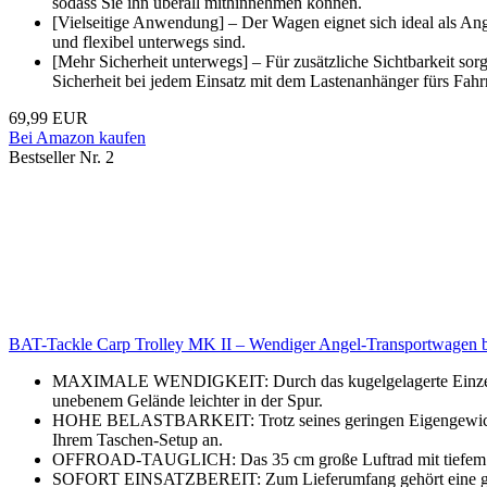
sodass Sie ihn überall mithinnehmen können.
[Vielseitige Anwendung] – Der Wagen eignet sich ideal als An
und flexibel unterwegs sind.
[Mehr Sicherheit unterwegs] – Für zusätzliche Sichtbarkeit sor
Sicherheit bei jedem Einsatz mit dem Lastenanhänger fürs Fahr
69,99 EUR
Bei Amazon kaufen
Bestseller Nr. 2
BAT-Tackle Carp Trolley MK II – Wendiger Angel-Transportwagen bis
MAXIMALE WENDIGKEIT: Durch das kugelgelagerte Einzelrad-Sy
unebenem Gelände leichter in der Spur.
HOHE BELASTBARKEIT: Trotz seines geringen Eigengewichts von 
Ihrem Taschen-Setup an.
OFFROAD-TAUGLICH: Das 35 cm große Luftrad mit tiefem Profi
SOFORT EINSATZBEREIT: Zum Lieferumfang gehört eine große,