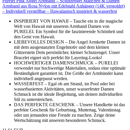
Purelei Pink Angel Armband – Schutzengel Mädchen & Damen
Armband aus Rosa Nylon mit Edelstahl Anhänger (14K vergoldet)
– Individuell verstellbar – Hawaiianisch inspiriert & wasserfest
INSPIRIERT VON HAWAII – Tauche ein in die magische
Welt von Hawaii mit unserem Armband Damen von
PURELEI. Ein Symbol für die faszinierende Schönheit und
den Geist von Hawaii.
LIEBEVOLLES DESIGN – Die Angel Armkette Damen ist
mit dem ausgestanzten Engelmotiv und dem kleinen
Glitzerstein Dein persönlicher, kleiner Schutzengel. Unser
Bracelet eignet sich perfekt für Layering-Looks!
HOCHWERTIGER DAMENSCHMUCK – PURELEI
verwendet nur hochwertige Materialien, sodass eine optimale
Beständigkeit garantiert ist. Die Größe der Armbänder kann
individuell angepasst werden.
WASSERFEST – Egal ob am Strand, im Pool oder bei
wasserbasierten Aktivitäten, unser wasserfester Damen
Schmuck ist die ideale Begleitung, um deinen individuellen
Stil zu unterstreichen.
DAS PERFEKTE GESCHENK – Unsere Handkette ist das
perfekte Geschenk für Geburtstag, Muttertag, Valentinstag
oder um jemanden eine Freude zu machen. Zeige deine
Wertschätzung mit unserem besonderen Schmuck.