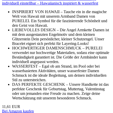
individuell einstellbar – Hawaiianisch inspiriert & wasserfest
INSPIRIERT VON HAWAII – Tauche ein in die magische
Welt von Hawaii mit unserem Armband Damen von
PURELEI. Ein Symbol für die faszinierende Schönheit und
den Geist von Hawaii.
LIEBEVOLLES DESIGN – Die Angel Armkette Damen ist
mit dem ausgestanzten Engelmotiv und dem kleinen
Glitzerstein Dein persönlicher, kleiner Schutzengel. Unser
Bracelet eignet sich perfekt für Layering-Looks!
HOCHWERTIGER DAMENSCHMUCK – PURELEI
verwendet nur hochwertige Materialien, sodass eine optimale
Beständigkeit garantiert ist. Die Größe der Armbänder kann
individuell angepasst werden.
WASSERFEST – Egal ob am Strand, im Pool oder bei
wasserbasierten Aktivitäten, unser wasserfester Damen
Schmuck ist die ideale Begleitung, um deinen individuellen
Stil zu unterstreichen.
DAS PERFEKTE GESCHENK – Unsere Handkette ist das
perfekte Geschenk für Geburtstag, Muttertag, Valentinstag
oder um jemanden eine Freude zu machen. Zeige deine
Wertschätzung mit unserem besonderen Schmuck.
11,61 EUR
Bei Amazon kaufen