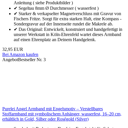
Anleitung ( siehe Produktbilder )
✔ Segeltau 8mm Ø Durchmesser ( wasserfest )
✔ Starker & verkapselter Magnetverschluss mit Gravur von
Fischers Fritze. Sorgt für extra starken Halt, eine Kompass -
Sondergravur auf der Innenseite rundet die Makrele ab.
✔ Das Original: Entwickelt, konstruiert und handgefertigt in
unserer Werkstatt in Köln-Ehrenfeld wartet dieses Armband
auf einen Ehrenplatz an Deinem Handgelenk.
32,95 EUR
Bei Amazon kaufen
Angebot
Bestseller Nr. 3
Purelei Angel Armband mit Engelsmotiv – Verstellbares
Stoffarmband mit symbolischem Anhänger, wasserfest, 16–20 cm,
erhältlich in Gold, Silber oder Roségold (Silver)