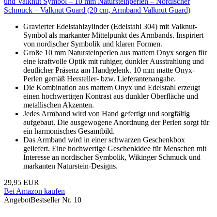
und Valknut Symbol – 10 mm Natursteinperlen – Nordischer
Schmuck – Valknut Guard (20 cm, Armband Valknut Guard)
Gravierter Edelstahlzylinder (Edelstahl 304) mit Valknut-
Symbol als markanter Mittelpunkt des Armbands. Inspiriert
von nordischer Symbolik und klaren Formen.
Große 10 mm Natursteinperlen aus mattem Onyx sorgen für
eine kraftvolle Optik mit ruhiger, dunkler Ausstrahlung und
deutlicher Präsenz am Handgelenk. 10 mm matte Onyx-
Perlen gemäß Hersteller- bzw. Lieferantenangabe.
Die Kombination aus mattem Onyx und Edelstahl erzeugt
einen hochwertigen Kontrast aus dunkler Oberfläche und
metallischen Akzenten.
Jedes Armband wird von Hand gefertigt und sorgfältig
aufgebaut. Die ausgewogene Anordnung der Perlen sorgt für
ein harmonisches Gesamtbild.
Das Armband wird in einer schwarzen Geschenkbox
geliefert. Eine hochwertige Geschenkidee für Menschen mit
Interesse an nordischer Symbolik, Wikinger Schmuck und
markanten Naturstein-Designs.
29,95 EUR
Bei Amazon kaufen
Angebot
Bestseller Nr. 10