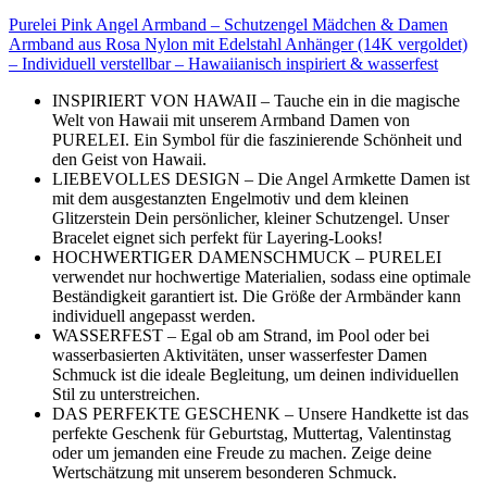
Purelei Pink Angel Armband – Schutzengel Mädchen & Damen
Armband aus Rosa Nylon mit Edelstahl Anhänger (14K vergoldet)
– Individuell verstellbar – Hawaiianisch inspiriert & wasserfest
INSPIRIERT VON HAWAII – Tauche ein in die magische
Welt von Hawaii mit unserem Armband Damen von
PURELEI. Ein Symbol für die faszinierende Schönheit und
den Geist von Hawaii.
LIEBEVOLLES DESIGN – Die Angel Armkette Damen ist
mit dem ausgestanzten Engelmotiv und dem kleinen
Glitzerstein Dein persönlicher, kleiner Schutzengel. Unser
Bracelet eignet sich perfekt für Layering-Looks!
HOCHWERTIGER DAMENSCHMUCK – PURELEI
verwendet nur hochwertige Materialien, sodass eine optimale
Beständigkeit garantiert ist. Die Größe der Armbänder kann
individuell angepasst werden.
WASSERFEST – Egal ob am Strand, im Pool oder bei
wasserbasierten Aktivitäten, unser wasserfester Damen
Schmuck ist die ideale Begleitung, um deinen individuellen
Stil zu unterstreichen.
DAS PERFEKTE GESCHENK – Unsere Handkette ist das
perfekte Geschenk für Geburtstag, Muttertag, Valentinstag
oder um jemanden eine Freude zu machen. Zeige deine
Wertschätzung mit unserem besonderen Schmuck.