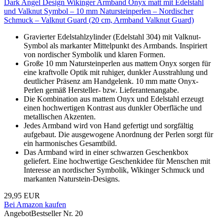
Dark Angel Design Wikinger Armband Onyx matt mit Edelstahl
und Valknut Symbol – 10 mm Natursteinperlen – Nordischer
Schmuck – Valknut Guard (20 cm, Armband Valknut Guard)
Gravierter Edelstahlzylinder (Edelstahl 304) mit Valknut-
Symbol als markanter Mittelpunkt des Armbands. Inspiriert
von nordischer Symbolik und klaren Formen.
Große 10 mm Natursteinperlen aus mattem Onyx sorgen für
eine kraftvolle Optik mit ruhiger, dunkler Ausstrahlung und
deutlicher Präsenz am Handgelenk. 10 mm matte Onyx-
Perlen gemäß Hersteller- bzw. Lieferantenangabe.
Die Kombination aus mattem Onyx und Edelstahl erzeugt
einen hochwertigen Kontrast aus dunkler Oberfläche und
metallischen Akzenten.
Jedes Armband wird von Hand gefertigt und sorgfältig
aufgebaut. Die ausgewogene Anordnung der Perlen sorgt für
ein harmonisches Gesamtbild.
Das Armband wird in einer schwarzen Geschenkbox
geliefert. Eine hochwertige Geschenkidee für Menschen mit
Interesse an nordischer Symbolik, Wikinger Schmuck und
markanten Naturstein-Designs.
29,95 EUR
Bei Amazon kaufen
Angebot
Bestseller Nr. 20