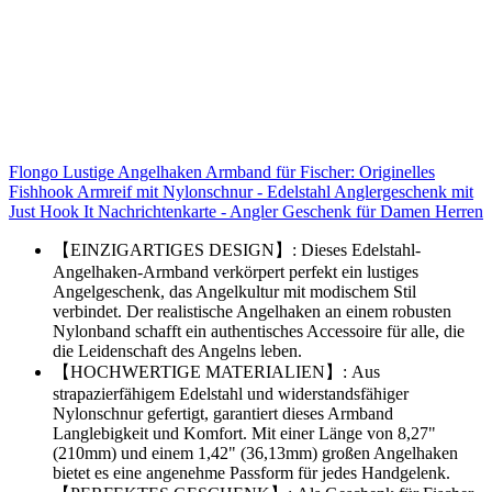
Flongo Lustige Angelhaken Armband für Fischer: Originelles
Fishhook Armreif mit Nylonschnur - Edelstahl Anglergeschenk mit
Just Hook It Nachrichtenkarte - Angler Geschenk für Damen Herren
【EINZIGARTIGES DESIGN】: Dieses Edelstahl-
Angelhaken-Armband verkörpert perfekt ein lustiges
Angelgeschenk, das Angelkultur mit modischem Stil
verbindet. Der realistische Angelhaken an einem robusten
Nylonband schafft ein authentisches Accessoire für alle, die
die Leidenschaft des Angelns leben.
【HOCHWERTIGE MATERIALIEN】: Aus
strapazierfähigem Edelstahl und widerstandsfähiger
Nylonschnur gefertigt, garantiert dieses Armband
Langlebigkeit und Komfort. Mit einer Länge von 8,27"
(210mm) und einem 1,42" (36,13mm) großen Angelhaken
bietet es eine angenehme Passform für jedes Handgelenk.