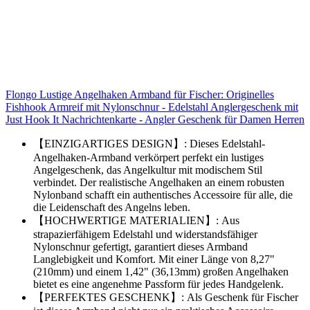
Flongo Lustige Angelhaken Armband für Fischer: Originelles
Fishhook Armreif mit Nylonschnur - Edelstahl Anglergeschenk mit
Just Hook It Nachrichtenkarte - Angler Geschenk für Damen Herren
【EINZIGARTIGES DESIGN】: Dieses Edelstahl-
Angelhaken-Armband verkörpert perfekt ein lustiges
Angelgeschenk, das Angelkultur mit modischem Stil
verbindet. Der realistische Angelhaken an einem robusten
Nylonband schafft ein authentisches Accessoire für alle, die
die Leidenschaft des Angelns leben.
【HOCHWERTIGE MATERIALIEN】: Aus
strapazierfähigem Edelstahl und widerstandsfähiger
Nylonschnur gefertigt, garantiert dieses Armband
Langlebigkeit und Komfort. Mit einer Länge von 8,27"
(210mm) und einem 1,42" (36,13mm) großen Angelhaken
bietet es eine angenehme Passform für jedes Handgelenk.
【PERFEKTES GESCHENK】: Als Geschenk für Fischer