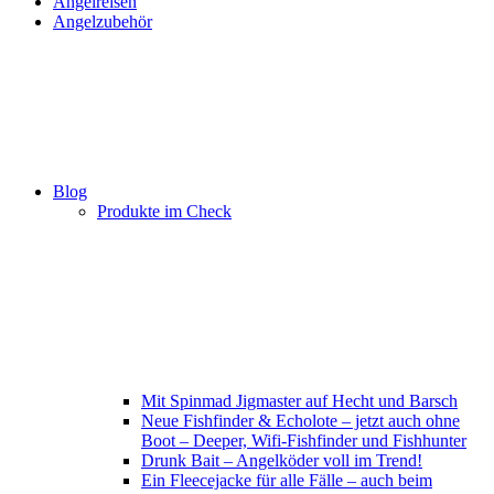
Angelreisen
Angelzubehör
Blog
Produkte im Check
Mit Spinmad Jigmaster auf Hecht und Barsch
Neue Fishfinder & Echolote – jetzt auch ohne
Boot – Deeper, Wifi-Fishfinder und Fishhunter
Drunk Bait – Angelköder voll im Trend!
Ein Fleecejacke für alle Fälle – auch beim