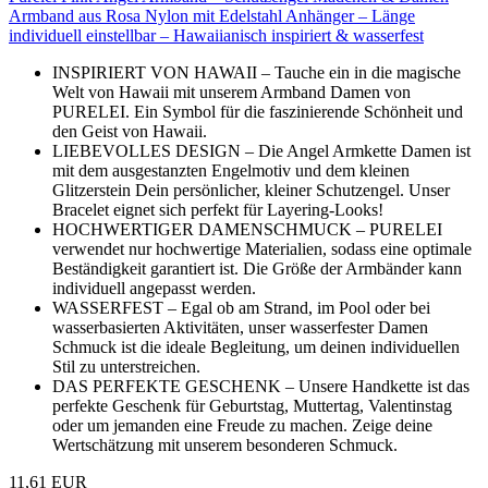
Armband aus Rosa Nylon mit Edelstahl Anhänger – Länge
individuell einstellbar – Hawaiianisch inspiriert & wasserfest
INSPIRIERT VON HAWAII – Tauche ein in die magische
Welt von Hawaii mit unserem Armband Damen von
PURELEI. Ein Symbol für die faszinierende Schönheit und
den Geist von Hawaii.
LIEBEVOLLES DESIGN – Die Angel Armkette Damen ist
mit dem ausgestanzten Engelmotiv und dem kleinen
Glitzerstein Dein persönlicher, kleiner Schutzengel. Unser
Bracelet eignet sich perfekt für Layering-Looks!
HOCHWERTIGER DAMENSCHMUCK – PURELEI
verwendet nur hochwertige Materialien, sodass eine optimale
Beständigkeit garantiert ist. Die Größe der Armbänder kann
individuell angepasst werden.
WASSERFEST – Egal ob am Strand, im Pool oder bei
wasserbasierten Aktivitäten, unser wasserfester Damen
Schmuck ist die ideale Begleitung, um deinen individuellen
Stil zu unterstreichen.
DAS PERFEKTE GESCHENK – Unsere Handkette ist das
perfekte Geschenk für Geburtstag, Muttertag, Valentinstag
oder um jemanden eine Freude zu machen. Zeige deine
Wertschätzung mit unserem besonderen Schmuck.
11,61 EUR