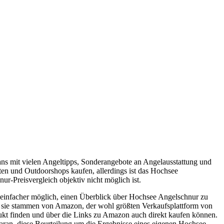
ans mit vielen Angeltipps, Sonderangebote an Angelausstattung und
ten und Outdoorshops kaufen, allerdings ist das Hochsee
-Preisvergleich objektiv nicht möglich ist.
einfacher möglich, einen Überblick über Hochsee Angelschnur zu
n sie stammen von Amazon, der wohl größten Verkaufsplattform von
odukt finden und über die Links zu Amazon auch direkt kaufen können.
aran, diese Beurteilung um die Ergebnisse eines eigenen Hochsee