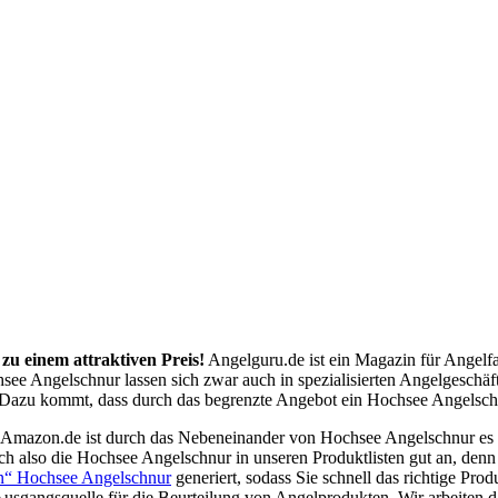
zu einem attraktiven Preis!
Angelguru.de ist ein Magazin für Angelf
see Angelschnur lassen sich zwar auch in spezialisierten Angelgeschäf
Dazu kommt, dass durch das begrenzte Angebot ein Hochsee Angelschnur
 Amazon.de ist durch das Nebeneinander von Hochsee Angelschnur es 
h also die Hochsee Angelschnur in unseren Produktlisten gut an, den
en“ Hochsee Angelschnur
generiert, sodass Sie schnell das richtige Pr
usgangsquelle für die Beurteilung von Angelprodukten. Wir arbeiten d