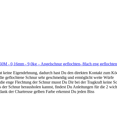
50M - 0,16mm - 9,0kg – Angelschnur geflochten- 8fach eng geflochten
 keine Eigendehnung, dadurch hast Du den direkten Kontakt zum Kö
e geflochtene Schnur sehr geschmeidig und ermöglicht weite Würfe
Flechtung der Schnur musst Du Dir bei der Tragkraft keine S
nur herausholen kannst, findest Du Anleitungen für die 2 wichtig
 Chartreuse gelben Farbe erkennst Du jeden Biss