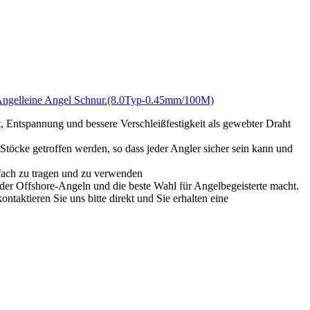
k Angelleine Angel Schnur.(8.0Typ-0.45mm/100M)
t, Entspannung und bessere Verschleißfestigkeit als gewebter Draht
töcke getroffen werden, so dass jeder Angler sicher sein kann und
fach zu tragen und zu verwenden
er Offshore-Angeln und die beste Wahl für Angelbegeisterte macht.
taktieren Sie uns bitte direkt und Sie erhalten eine