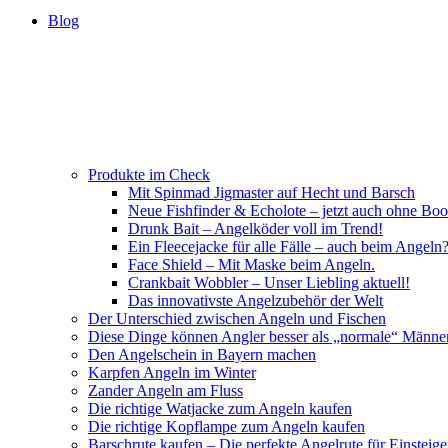
Blog
Produkte im Check
Mit Spinmad Jigmaster auf Hecht und Barsch
Neue Fishfinder & Echolote – jetzt auch ohne Boo
Drunk Bait – Angelköder voll im Trend!
Ein Fleecejacke für alle Fälle – auch beim Angeln
Face Shield – Mit Maske beim Angeln.
Crankbait Wobbler – Unser Liebling aktuell!
Das innovativste Angelzubehör der Welt
Der Unterschied zwischen Angeln und Fischen
Diese Dinge können Angler besser als „normale“ Männe
Den Angelschein in Bayern machen
Karpfen Angeln im Winter
Zander Angeln am Fluss
Die richtige Watjacke zum Angeln kaufen
Die richtige Kopflampe zum Angeln kaufen
Barschrute kaufen – Die perfekte Angelrute für Einsteige