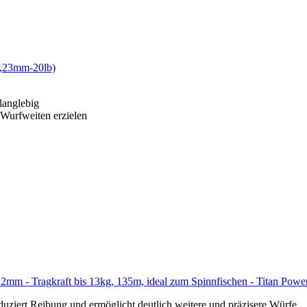
0,23mm-20lb)
langlebig
 Wurfweiten erzielen
,12mm - Tragkraft bis 13kg, 135m, ideal zum Spinnfischen - Titan 
rt Reibung und ermöglicht deutlich weitere und präzisere Würfe