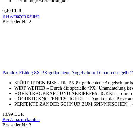
Ehrfürchtige Abriebfestigkeit
9,49 EUR
Bei Amazon kaufen
Bestseller Nr. 2
Paradox Fishing 8X PX geflochtene Angelschnur I Chartreuse gelb 1
SPÜRE JEDEN BISS - Die PX 8x geflochtene Angelschnur hat
WIRF WEITER – Durch die spezielle “PX” Ummantelung ist di
HOHE TRAGKRAFT UND ABRIEBFESTIGKEIT – durch die enge 
HÖCHSTE KNOTENFESTIGKEIT – Damit du das Beste aus der Sch
PERFEKTE ZANDER SCHNUR ZUM SPINNFISCHEN – dank der
13,99 EUR
Bei Amazon kaufen
Bestseller Nr. 3