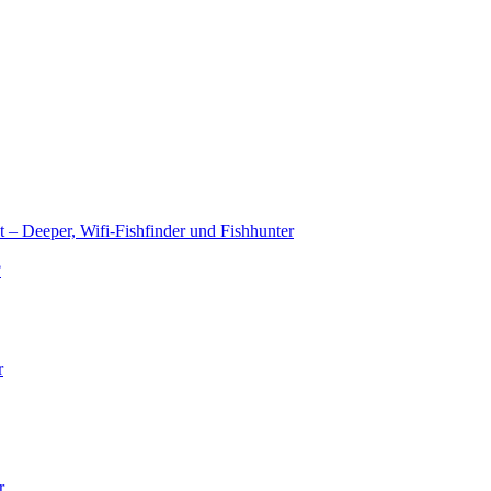
t – Deeper, Wifi-Fishfinder und Fishhunter
?
r
r