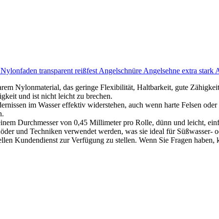
Nylonfaden transparent reißfest Angelschnüre Angelsehne extra star
em Nylonmaterial, das geringe Flexibilität, Haltbarkeit, gute Zähigkei
gkeit und ist nicht leicht zu brechen.
nissen im Wasser effektiv widerstehen, auch wenn harte Felsen oder S
n.
inem Durchmesser von 0,45 Millimeter pro Rolle, dünn und leicht, ein
der und Techniken verwendet werden, was sie ideal für Süßwasser- od
llen Kundendienst zur Verfügung zu stellen. Wenn Sie Fragen haben, kon