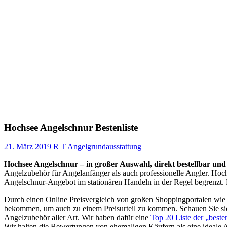
Hochsee Angelschnur Bestenliste
21. März 2019
R T
Angelgrundausstattung
Hochsee Angelschnur – in großer Auswahl, direkt bestellbar und 
Angelzubehör für Angelanfänger als auch professionelle Angler. Hoch
Angelschnur-Angebot im stationären Handeln in der Regel begrenzt. 
Durch einen Online Preisvergleich von großen Shoppingportalen wie
bekommen, um auch zu einem Preisurteil zu kommen. Schauen Sie sic
Angelzubehör aller Art. Wir haben dafür eine
Top 20 Liste der „best
Wir halten die Bewertungen von ehemaligen Käufern als eine ideale A