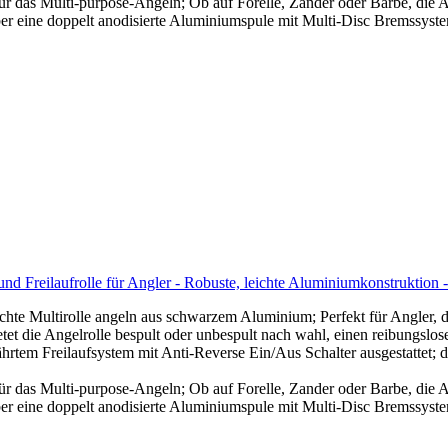
 das Multi-purpose-Angeln; Ob auf Forelle, Zander oder Barbe, die Ang
eine doppelt anodisierte Aluminiumspule mit Multi-Disc Bremssystem, 
und Freilaufrolle für Angler - Robuste, leichte Aluminiumkonstruktion
chte Multirolle angeln aus schwarzem Aluminium; Perfekt für Angler, d
tet die Angelrolle bespult oder unbespult nach wahl, einen reibungslos
ährtem Freilaufsystem mit Anti-Reverse Ein/Aus Schalter ausgestattet; 
 das Multi-purpose-Angeln; Ob auf Forelle, Zander oder Barbe, die Ang
eine doppelt anodisierte Aluminiumspule mit Multi-Disc Bremssystem, 