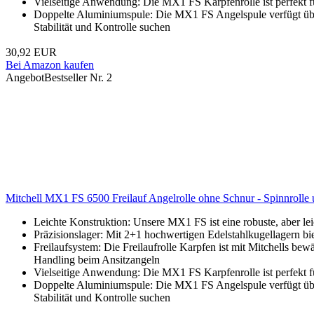
Vielseitige Anwendung: Die MX1 FS Karpfenrolle ist perfekt für
Doppelte Aluminiumspule: Die MX1 FS Angelspule verfügt über 
Stabilität und Kontrolle suchen
30,92 EUR
Bei Amazon kaufen
Angebot
Bestseller Nr. 2
Mitchell MX1 FS 6500 Freilauf Angelrolle ohne Schnur - Spinnrolle 
Leichte Konstruktion: Unsere MX1 FS ist eine robuste, aber lei
Präzisionslager: Mit 2+1 hochwertigen Edelstahlkugellagern bie
Freilaufsystem: Die Freilaufrolle Karpfen ist mit Mitchells bew
Handling beim Ansitzangeln
Vielseitige Anwendung: Die MX1 FS Karpfenrolle ist perfekt für
Doppelte Aluminiumspule: Die MX1 FS Angelspule verfügt über 
Stabilität und Kontrolle suchen