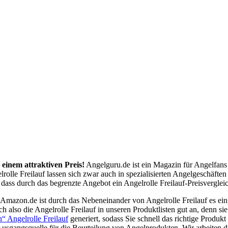
 einem attraktiven Preis!
Angelguru.de ist ein Magazin für Angelfans
olle Freilauf lassen sich zwar auch in spezialisierten Angelgeschäften 
ss durch das begrenzte Angebot ein Angelrolle Freilauf-Preisvergleich
mazon.de ist durch das Nebeneinander von Angelrolle Freilauf es einf
 also die Angelrolle Freilauf in unseren Produktlisten gut an, denn 
n“ Angelrolle Freilauf
generiert, sodass Sie schnell das richtige Produ
usgangsquelle für die Beurteilung von Angelprodukten. Wir arbeiten da