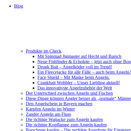
Blog
Produkte im Check
Mit Spinmad Jigmaster auf Hecht und Barsch
Neue Fishfinder & Echolote – jetzt auch ohne Boo
Drunk Bait – Angelköder voll im Trend!
Ein Fleecejacke für alle Fälle – auch beim Angeln
Face Shield – Mit Maske beim Angeln.
Crankbait Wobbler – Unser Liebling aktuell!
Das innovativste Angelzubehör der Welt
Der Unterschied zwischen Angeln und Fischen
Diese Dinge können Angler besser als „normale“ Männe
Den Angelschein in Bayern machen
Karpfen Angeln im Winter
Zander Angeln am Fluss
Die richtige Watjacke zum Angeln kaufen
Die richtige Kopflampe zum Angeln kaufen
Barschrute kaufen – Die perfekte Angelrute für Einsteige