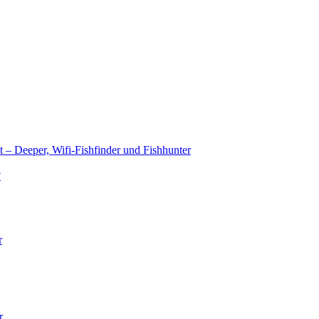
t – Deeper, Wifi-Fishfinder und Fishhunter
?
r
r