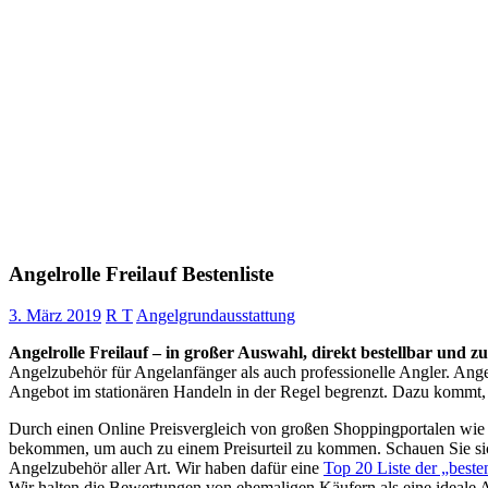
Angelrolle Freilauf Bestenliste
3. März 2019
R T
Angelgrundausstattung
Angelrolle Freilauf – in großer Auswahl, direkt bestellbar und zu
Angelzubehör für Angelanfänger als auch professionelle Angler. Angelr
Angebot im stationären Handeln in der Regel begrenzt. Dazu kommt, da
Durch einen Online Preisvergleich von großen Shoppingportalen wie A
bekommen, um auch zu einem Preisurteil zu kommen. Schauen Sie sich
Angelzubehör aller Art. Wir haben dafür eine
Top 20 Liste der „beste
Wir halten die Bewertungen von ehemaligen Käufern als eine ideale A