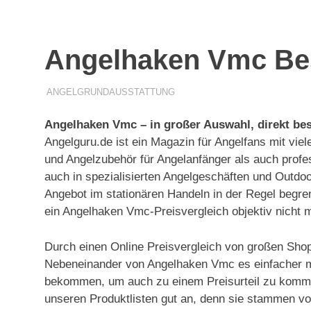
Angelhaken Vmc Bes
11. APRIL 2019
R T
ANGELGRUNDAUSSTATTUNG
Angelhaken Vmc – in großer Auswahl, direkt best
Angelguru.de ist ein Magazin für Angelfans mit vie
und Angelzubehör für Angelanfänger als auch profe
auch in spezialisierten Angelgeschäften und Outdo
Angebot im stationären Handeln in der Regel begr
ein Angelhaken Vmc-Preisvergleich objektiv nicht m
Durch einen Online Preisvergleich von großen Sho
Nebeneinander von Angelhaken Vmc es einfacher m
bekommen, um auch zu einem Preisurteil zu komme
unseren Produktlisten gut an, denn sie stammen v