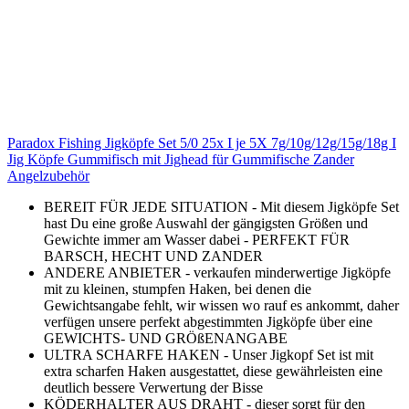
Paradox Fishing Jigköpfe Set 5/0 25x I je 5X 7g/10g/12g/15g/18g I
Jig Köpfe Gummifisch mit Jighead für Gummifische Zander
Angelzubehör
BEREIT FÜR JEDE SITUATION - Mit diesem Jigköpfe Set
hast Du eine große Auswahl der gängigsten Größen und
Gewichte immer am Wasser dabei - PERFEKT FÜR
BARSCH, HECHT UND ZANDER
ANDERE ANBIETER - verkaufen minderwertige Jigköpfe
mit zu kleinen, stumpfen Haken, bei denen die
Gewichtsangabe fehlt, wir wissen wo rauf es ankommt, daher
verfügen unsere perfekt abgestimmten Jigköpfe über eine
GEWICHTS- UND GRÖßENANGABE
ULTRA SCHARFE HAKEN - Unser Jigkopf Set ist mit
extra scharfen Haken ausgestattet, diese gewährleisten eine
deutlich bessere Verwertung der Bisse
KÖDERHALTER AUS DRAHT - dieser sorgt für den