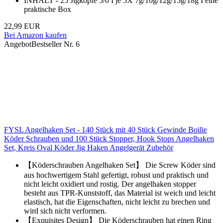
INHALT - 25 Jigköpfe 5/0 I je 5X 7g/10g/12g/15g/18g I eine
praktische Box
22,99 EUR
Bei Amazon kaufen
Angebot
Bestseller Nr. 6
FYSL Angelhaken Set - 140 Stück mit 40 Stück Gewinde Boilie
Köder Schrauben und 100 Stück Stopper, Hook Stops Angelhaken
Set, Kreis Oval Köder Jig Haken Angelgerät Zubehör
【Köderschrauben Angelhaken Set】 Die Screw Köder sind
aus hochwertigem Stahl gefertigt, robust und praktisch und
nicht leicht oxidiert und rostig. Der angelhaken stopper
besteht aus TPR-Kunststoff, das Material ist weich und leicht
elastisch, hat die Eigenschaften, nicht leicht zu brechen und
wird sich nicht verformen.
【Exquisites Design】 Die Köderschrauben hat einen Ring