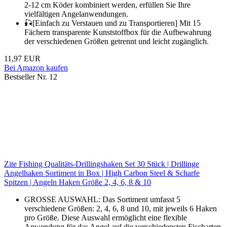
2-12 cm Köder kombiniert werden, erfüllen Sie Ihre
vielfältigen Angelanwendungen.
🎣[Einfach zu Verstauen und zu Transportieren] Mit 15
Fächern transparente Kunststoffbox für die Aufbewahrung
der verschiedenen Größen getrennt und leicht zugänglich.
11,97 EUR
Bei Amazon kaufen
Bestseller Nr. 12
Zite Fishing Qualitäts-Drillingshaken Set 30 Stück | Drillinge
Angelhaken Sortiment in Box | High Carbon Steel & Scharfe
Spitzen | Angeln Haken Größe 2, 4, 6, 8 & 10
GROSSE AUSWAHL: Das Sortiment umfasst 5
verschiedene Größen: 2, 4, 6, 8 und 10, mit jeweils 6 Haken
pro Größe. Diese Auswahl ermöglicht eine flexible
Anwendung für das Angel auf die verschiedensten Fischarten.