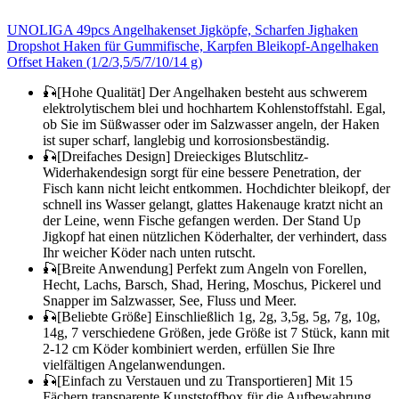
UNOLIGA 49pcs Angelhakenset Jigköpfe, Scharfen Jighaken
Dropshot Haken für Gummifische, Karpfen Bleikopf-Angelhaken
Offset Haken (1/2/3,5/5/7/10/14 g)
🎣[Hohe Qualität] Der Angelhaken besteht aus schwerem
elektrolytischem blei und hochhartem Kohlenstoffstahl. Egal,
ob Sie im Süßwasser oder im Salzwasser angeln, der Haken
ist super scharf, langlebig und korrosionsbeständig.
🎣[Dreifaches Design] Dreieckiges Blutschlitz-
Widerhakendesign sorgt für eine bessere Penetration, der
Fisch kann nicht leicht entkommen. Hochdichter bleikopf, der
schnell ins Wasser gelangt, glattes Hakenauge kratzt nicht an
der Leine, wenn Fische gefangen werden. Der Stand Up
Jigkopf hat einen nützlichen Köderhalter, der verhindert, dass
Ihr weicher Köder nach unten rutscht.
🎣[Breite Anwendung] Perfekt zum Angeln von Forellen,
Hecht, Lachs, Barsch, Shad, Hering, Moschus, Pickerel und
Snapper im Salzwasser, See, Fluss und Meer.
🎣[Beliebte Größe] Einschließlich 1g, 2g, 3,5g, 5g, 7g, 10g,
14g, 7 verschiedene Größen, jede Größe ist 7 Stück, kann mit
2-12 cm Köder kombiniert werden, erfüllen Sie Ihre
vielfältigen Angelanwendungen.
🎣[Einfach zu Verstauen und zu Transportieren] Mit 15
Fächern transparente Kunststoffbox für die Aufbewahrung