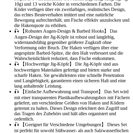
10g) und 13 weiche Köder in verschiedenen Farben. Die
Köder verfügen über ein zweifarbiges, realistisches Design,
das echtes Beuteverhalten imitiert und eine natürliche
Bewegung aufrechterhält, um Fische effektiv anzulocken und
die Hakenquote zu erhöhen.
🎣 【Robustes Augen-Design & Barbed Hooks】 Das
Augen-Design der Jig-Köpfe ist robust und langlebig,
widerstandsfähig gegenüber größerer Zugkraft ohne
Verformung oder Bruch. Die Haken verfügen über eine
angespitzte Barbed-Spitze, die den Halt verbessert und die
Wahrscheinlichkeit reduziert, dass Fische entkommen.
🎣 【Hochwertige Jig-Köpfe】 Die Jig-Köpfe sind aus
hochwertigen Materialien gefertigt und bieten starke und
scharfe Haken. Sie gewährleisten eine schnelle Penetration
und Langlebigkeit, garantieren einen sicheren Halt und eine
lang anhaltende Leistung.
🎣 【Einfache Aufbewahrung und Transport】 Das Set wird
mit einer transparenten Plastikaufbewahrungsbox mit Fächern
geliefert, um verschiedene Größen von Haken und Ködern
getrennt zu halten. Dieses Design erleichtert den Zugriff und
das Tragen des Zubehörs und hält alles organisiert und
ordentlich.
🎣 【Geeignet für Verschiedene Umgebungen】 Dieses Set
ist perfekt für sowohl Süßwasser- als auch Salzwasserfischen