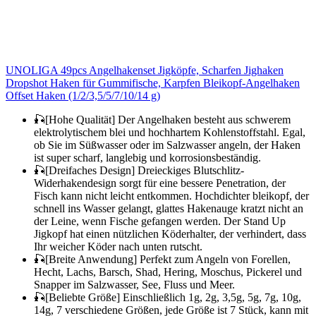
UNOLIGA 49pcs Angelhakenset Jigköpfe, Scharfen Jighaken
Dropshot Haken für Gummifische, Karpfen Bleikopf-Angelhaken
Offset Haken (1/2/3,5/5/7/10/14 g)
🎣[Hohe Qualität] Der Angelhaken besteht aus schwerem
elektrolytischem blei und hochhartem Kohlenstoffstahl. Egal,
ob Sie im Süßwasser oder im Salzwasser angeln, der Haken
ist super scharf, langlebig und korrosionsbeständig.
🎣[Dreifaches Design] Dreieckiges Blutschlitz-
Widerhakendesign sorgt für eine bessere Penetration, der
Fisch kann nicht leicht entkommen. Hochdichter bleikopf, der
schnell ins Wasser gelangt, glattes Hakenauge kratzt nicht an
der Leine, wenn Fische gefangen werden. Der Stand Up
Jigkopf hat einen nützlichen Köderhalter, der verhindert, dass
Ihr weicher Köder nach unten rutscht.
🎣[Breite Anwendung] Perfekt zum Angeln von Forellen,
Hecht, Lachs, Barsch, Shad, Hering, Moschus, Pickerel und
Snapper im Salzwasser, See, Fluss und Meer.
🎣[Beliebte Größe] Einschließlich 1g, 2g, 3,5g, 5g, 7g, 10g,
14g, 7 verschiedene Größen, jede Größe ist 7 Stück, kann mit