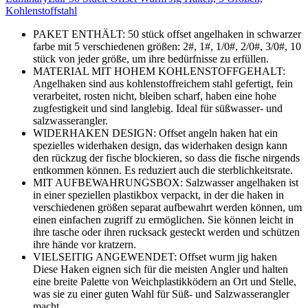
Kohlenstoffstahl
PAKET ENTHÄLT: 50 stück offset angelhaken in schwarzer
farbe mit 5 verschiedenen größen: 2#, 1#, 1/0#, 2/0#, 3/0#, 10
stück von jeder größe, um ihre bedürfnisse zu erfüllen.
MATERIAL MIT HOHEM KOHLENSTOFFGEHALT:
Angelhaken sind aus kohlenstoffreichem stahl gefertigt, fein
verarbeitet, rosten nicht, bleiben scharf, haben eine hohe
zugfestigkeit und sind langlebig. Ideal für süßwasser- und
salzwasserangler.
WIDERHAKEN DESIGN: Offset angeln haken hat ein
spezielles widerhaken design, das widerhaken design kann
den rückzug der fische blockieren, so dass die fische nirgends
entkommen können. Es reduziert auch die sterblichkeitsrate.
MIT AUFBEWAHRUNGSBOX: Salzwasser angelhaken ist
in einer speziellen plastikbox verpackt, in der die haken in
verschiedenen größen separat aufbewahrt werden können, um
einen einfachen zugriff zu ermöglichen. Sie können leicht in
ihre tasche oder ihren rucksack gesteckt werden und schützen
ihre hände vor kratzern.
VIELSEITIG ANGEWENDET: Offset wurm jig haken
Diese Haken eignen sich für die meisten Angler und halten
eine breite Palette von Weichplastikködern an Ort und Stelle,
was sie zu einer guten Wahl für Süß- und Salzwasserangler
macht.