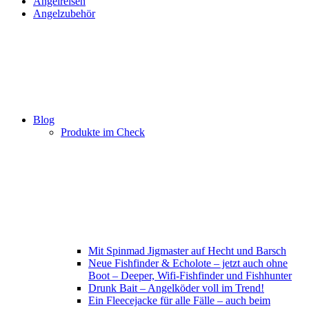
Angelreisen
Angelzubehör
Blog
Produkte im Check
Mit Spinmad Jigmaster auf Hecht und Barsch
Neue Fishfinder & Echolote – jetzt auch ohne
Boot – Deeper, Wifi-Fishfinder und Fishhunter
Drunk Bait – Angelköder voll im Trend!
Ein Fleecejacke für alle Fälle – auch beim