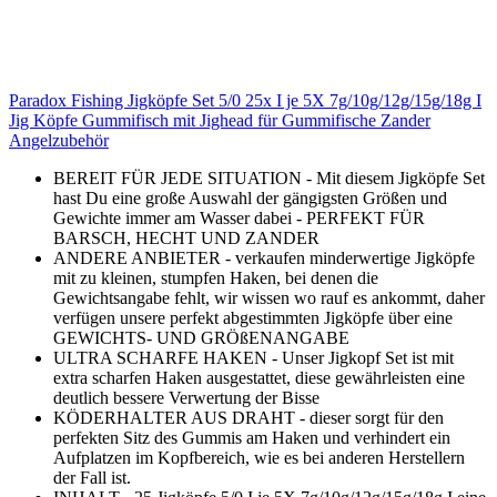
Paradox Fishing Jigköpfe Set 5/0 25x I je 5X 7g/10g/12g/15g/18g I
Jig Köpfe Gummifisch mit Jighead für Gummifische Zander
Angelzubehör
BEREIT FÜR JEDE SITUATION - Mit diesem Jigköpfe Set
hast Du eine große Auswahl der gängigsten Größen und
Gewichte immer am Wasser dabei - PERFEKT FÜR
BARSCH, HECHT UND ZANDER
ANDERE ANBIETER - verkaufen minderwertige Jigköpfe
mit zu kleinen, stumpfen Haken, bei denen die
Gewichtsangabe fehlt, wir wissen wo rauf es ankommt, daher
verfügen unsere perfekt abgestimmten Jigköpfe über eine
GEWICHTS- UND GRÖßENANGABE
ULTRA SCHARFE HAKEN - Unser Jigkopf Set ist mit
extra scharfen Haken ausgestattet, diese gewährleisten eine
deutlich bessere Verwertung der Bisse
KÖDERHALTER AUS DRAHT - dieser sorgt für den
perfekten Sitz des Gummis am Haken und verhindert ein
Aufplatzen im Kopfbereich, wie es bei anderen Herstellern
der Fall ist.