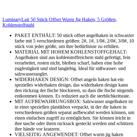
LuminaryLair 50 Stück Offset Wurm Jig Haken, 5 Größen,
Kohlenstoffstahl
PAKET ENTHÄLT: 50 stück offset angelhaken in schwarzer
farbe mit 5 verschiedenen größen: 2#, 1#, 1/0#, 2/0#, 3/0#, 10
stück von jeder größe, um ihre bedürfnisse zu erfüllen.
MATERIAL MIT HOHEM KOHLENSTOFFGEHALT:
Angelhaken sind aus kohlenstoffreichem stahl gefertigt, fein
verarbeitet, rosten nicht, bleiben scharf, haben eine hohe
zugfestigkeit und sind langlebig. Ideal für süßwasser- und
salzwasserangler.
WIDERHAKEN DESIGN: Offset angeln haken hat ein
spezielles widerhaken design, das widerhaken design kann
den rückzug der fische blockieren, so dass die fische nirgends
entkommen können. Es reduziert auch die sterblichkeitsrate.
MIT AUFBEWAHRUNGSBOX: Salzwasser angelhaken ist
in einer speziellen plastikbox verpackt, in der die haken in
verschiedenen größen separat aufbewahrt werden können, um
einen einfachen zugriff zu ermöglichen. Sie können leicht in
ihre tasche oder ihren rucksack gesteckt werden und schützen
ihre hände vor kratzern.
VIELSEITIG ANGEWENDET: Offset wurm jig haken