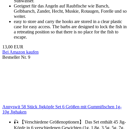
Süßwasser.
Geeignet für das Angeln auf Raubfische wie Barsch,
Gelbbarsch, Zander, Hecht, Muskie, Rotaugen, Forelle und so
weiter.
easy to store and carry the hooks are stored in a clear plastic
case for easy access. The barbs are designed to lock the fish in
a retreating position so that there is no place for the fish to
escape.
13,00 EUR
Bei Amazon kaufen
Bestseller Nr. 9
Annyswit 58 Stück Jigköpfe Set 6 Größen mit Gummifischen 1g-
10g Jighaken
🎣 【Verschiedene Größenoptionen】 Das Set enthält 45 Jig-
Köpfe in 6 verschiedenen Gewichten (1g, 1,8g, 3,5g, 5g, 7g,