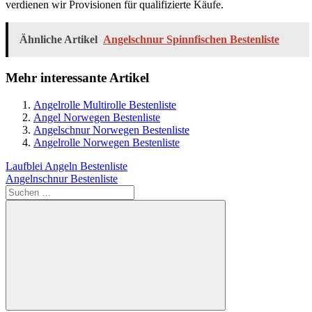
verdienen wir Provisionen für qualifizierte Käufe.
Ähnliche Artikel
Angelschnur Spinnfischen Bestenliste
Mehr interessante Artikel
Angelrolle Multirolle Bestenliste
Angel Norwegen Bestenliste
Angelschnur Norwegen Bestenliste
Angelrolle Norwegen Bestenliste
Beitragsnavigation
Vorheriger
Laufblei Angeln Bestenliste
Beitrag:
Nächster
Angelnschnur Bestenliste
Beitrag:
Suchen
nach: