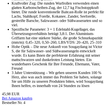
Kraftvoller Zug: Die runden Wurfrollen verwenden einen
glatten Karbonscheiben-Zug, der 12,7 kg Fischstoppkraft
bietet. Die runde konventionelle Baitcast-Rolle ist perfekt für
Lachs, Stahlkopf, Forelle, Kokanee, Zander, Seeforelle,
gestreifte Barsche, Salzwasser- oder Süßwasserarten und so
viel.
Spezifische Parameter: 3 + 1 Edelstahl-Kugellager, das
Übersetzungsverhältnis beträgt 3,8:1. Der Aluminium-
Griffarm hat eine stärkere Stärke, die große Schnurkapazität
(mm/m): 0,45–320, 0,50–260, LBS/YDS: 20–420, 25–310
Hohe Optik – Die neue Ankunft von Sougayilang ist Victor
S, die für Salzwasser- und Süßwasserangeln entwickelt
wurde. Es kann Ihnen die perfekteste Erfahrung mit seiner
mattschwarzen und dunkelroten Leistung bieten. Ein
wunderbares Geschenk für Ihre Freunde, Ehemann, Vater,
Freund
3 Jahre Unterstützung – Wir geben unseren Kunden 100 %
Herz, also was auch immer das Problem Sie haben, solange
Sie um Hilfe zu unseren Produkten bitten, wird Sougayilang
Ihnen helfen, es innerhalb von 24 Stunden zu lösen
45,98 EUR
Bei Amazon kaufen
Bestseller Nr. 4