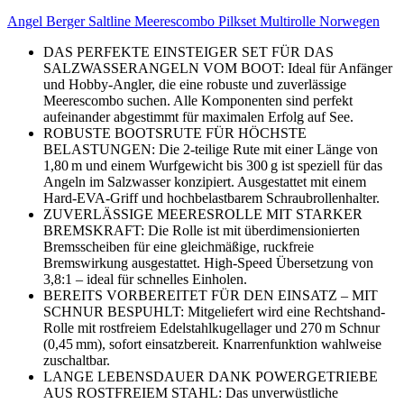
Angel Berger Saltline Meerescombo Pilkset Multirolle Norwegen
DAS PERFEKTE EINSTEIGER SET FÜR DAS
SALZWASSERANGELN VOM BOOT: Ideal für Anfänger
und Hobby-Angler, die eine robuste und zuverlässige
Meerescombo suchen. Alle Komponenten sind perfekt
aufeinander abgestimmt für maximalen Erfolg auf See.
ROBUSTE BOOTSRUTE FÜR HÖCHSTE
BELASTUNGEN: Die 2-teilige Rute mit einer Länge von
1,80 m und einem Wurfgewicht bis 300 g ist speziell für das
Angeln im Salzwasser konzipiert. Ausgestattet mit einem
Hard-EVA-Griff und hochbelastbarem Schraubrollenhalter.
ZUVERLÄSSIGE MEERESROLLE MIT STARKER
BREMSKRAFT: Die Rolle ist mit überdimensionierten
Bremsscheiben für eine gleichmäßige, ruckfreie
Bremswirkung ausgestattet. High-Speed Übersetzung von
3,8:1 – ideal für schnelles Einholen.
BEREITS VORBEREITET FÜR DEN EINSATZ – MIT
SCHNUR BESPUHLT: Mitgeliefert wird eine Rechtshand-
Rolle mit rostfreiem Edelstahlkugellager und 270 m Schnur
(0,45 mm), sofort einsatzbereit. Knarrenfunktion wahlweise
zuschaltbar.
LANGE LEBENSDAUER DANK POWERGETRIEBE
AUS ROSTFREIEM STAHL: Das unverwüstliche