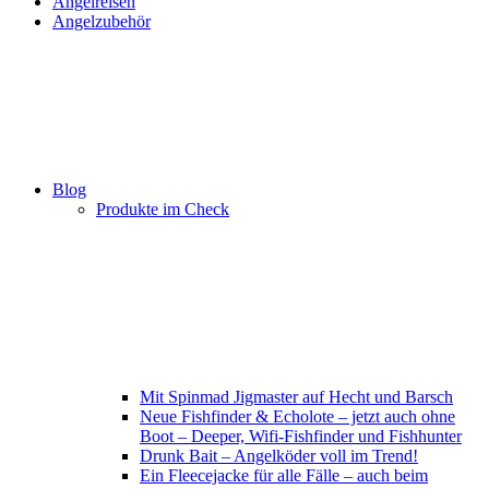
Angelreisen
Angelzubehör
Blog
Produkte im Check
Mit Spinmad Jigmaster auf Hecht und Barsch
Neue Fishfinder & Echolote – jetzt auch ohne
Boot – Deeper, Wifi-Fishfinder und Fishhunter
Drunk Bait – Angelköder voll im Trend!
Ein Fleecejacke für alle Fälle – auch beim