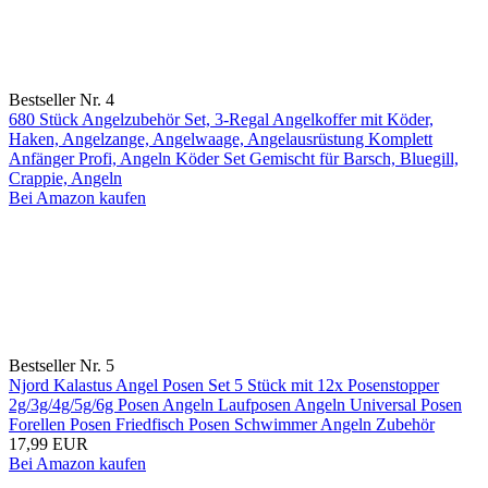
Bestseller Nr. 4
680 Stück Angelzubehör Set, 3-Regal Angelkoffer mit Köder,
Haken, Angelzange, Angelwaage, Angelausrüstung Komplett
Anfänger Profi, Angeln Köder Set Gemischt für Barsch, Bluegill,
Crappie, Angeln
Bei Amazon kaufen
Bestseller Nr. 5
Njord Kalastus Angel Posen Set 5 Stück mit 12x Posenstopper
2g/3g/4g/5g/6g Posen Angeln Laufposen Angeln Universal Posen
Forellen Posen Friedfisch Posen Schwimmer Angeln Zubehör
17,99 EUR
Bei Amazon kaufen