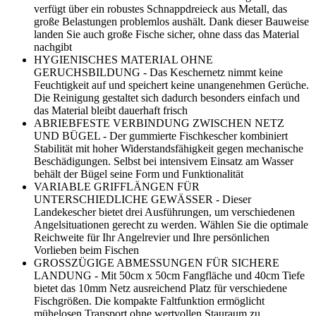
verfügt über ein robustes Schnappdreieck aus Metall, das
große Belastungen problemlos aushält. Dank dieser Bauweise
landen Sie auch große Fische sicher, ohne dass das Material
nachgibt
HYGIENISCHES MATERIAL OHNE
GERUCHSBILDUNG - Das Keschernetz nimmt keine
Feuchtigkeit auf und speichert keine unangenehmen Gerüche.
Die Reinigung gestaltet sich dadurch besonders einfach und
das Material bleibt dauerhaft frisch
ABRIEBFESTE VERBINDUNG ZWISCHEN NETZ
UND BÜGEL - Der gummierte Fischkescher kombiniert
Stabilität mit hoher Widerstandsfähigkeit gegen mechanische
Beschädigungen. Selbst bei intensivem Einsatz am Wasser
behält der Bügel seine Form und Funktionalität
VARIABLE GRIFFLÄNGEN FÜR
UNTERSCHIEDLICHE GEWÄSSER - Dieser
Landekescher bietet drei Ausführungen, um verschiedenen
Angelsituationen gerecht zu werden. Wählen Sie die optimale
Reichweite für Ihr Angelrevier und Ihre persönlichen
Vorlieben beim Fischen
GROSSZÜGIGE ABMESSUNGEN FÜR SICHERE
LANDUNG - Mit 50cm x 50cm Fangfläche und 40cm Tiefe
bietet das 10mm Netz ausreichend Platz für verschiedene
Fischgrößen. Die kompakte Faltfunktion ermöglicht
mühelosen Transport ohne wertvollen Stauraum zu