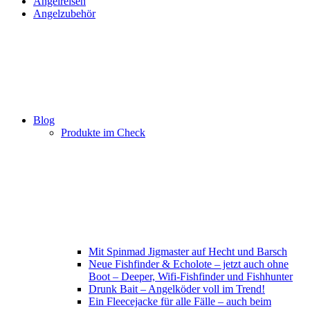
Angelreisen
Angelzubehör
Blog
Produkte im Check
Mit Spinmad Jigmaster auf Hecht und Barsch
Neue Fishfinder & Echolote – jetzt auch ohne
Boot – Deeper, Wifi-Fishfinder und Fishhunter
Drunk Bait – Angelköder voll im Trend!
Ein Fleecejacke für alle Fälle – auch beim