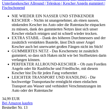
Unterfangkescher Allround | Teleskop | Kescher Angeln gummiert |
Fischschonend
NIE WIEDER EIN NASSER UND STINKENDER
KESCHER – Nichts ist unangenehmer, als einen nassen,
stinkenden Kescher ins Auto oder die Rutentasche einpacken
zu müssen, dank des gummierten Netzes lässt sich unser
Kescher einfach reinigen und ist schnell wieder trocken.
EXTRA STABIL - Dank des höheren Durchmessers und der
zusätzlich verstärkten Bauteile, lässt Dich unser Angel
Kescher auch bei unerwartet großen Fängen nicht im Stich!
GUMMIERTES NETZ - Das Keschernetz ist zusätzlich
gummiert, so dass sich Haken nicht wie bei Stoffnetzten darin
verfangen können.
PERFEKTER ALLROUND-KESCHER – Ob zum Forellen
Angeln oder für Raubfische und Friedfische, mit diesem
Kescher bist Du für jeden Fang vorbereitet
LEICHTER TRANSPORT UND HANDLING - Die
hochwertige Transportasche ermöglicht einen einfachen
Transport ans Wasser und verhindert Verschmutzungen im
Auto oder der Rutentasche
34,99 EUR
Bei Amazon kaufen
Bestseller Nr. 13