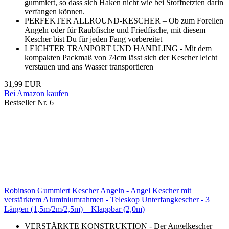
gummiert, so dass sich Haken nicht wie bei Stoffnetzten darin
verfangen können.
PERFEKTER ALLROUND-KESCHER – Ob zum Forellen
Angeln oder für Raubfische und Friedfische, mit diesem
Kescher bist Du für jeden Fang vorbereitet
LEICHTER TRANPORT UND HANDLING - Mit dem
kompakten Packmaß von 74cm lässt sich der Kescher leicht
verstauen und ans Wasser transportieren
31,99 EUR
Bei Amazon kaufen
Bestseller Nr. 6
Robinson Gummiert Kescher Angeln - Angel Kescher mit
verstärktem Aluminiumrahmen - Teleskop Unterfangkescher - 3
Längen (1,5m/2m/2,5m) – Klappbar (2,0m)
VERSTÄRKTE KONSTRUKTION - Der Angelkescher