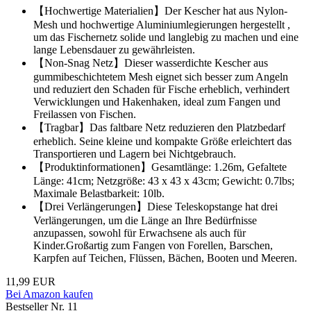
【Hochwertige Materialien】Der Kescher hat aus Nylon-
Mesh und hochwertige Aluminiumlegierungen hergestellt ,
um das Fischernetz solide und langlebig zu machen und eine
lange Lebensdauer zu gewährleisten.
【Non-Snag Netz】Dieser wasserdichte Kescher aus
gummibeschichtetem Mesh eignet sich besser zum Angeln
und reduziert den Schaden für Fische erheblich, verhindert
Verwicklungen und Hakenhaken, ideal zum Fangen und
Freilassen von Fischen.
【Tragbar】Das faltbare Netz reduzieren den Platzbedarf
erheblich. Seine kleine und kompakte Größe erleichtert das
Transportieren und Lagern bei Nichtgebrauch.
【Produktinformationen】Gesamtlänge: 1.26m, Gefaltete
Länge: 41cm; Netzgröße: 43 x 43 x 43cm; Gewicht: 0.7lbs;
Maximale Belastbarkeit: 10lb.
【Drei Verlängerungen】Diese Teleskopstange hat drei
Verlängerungen, um die Länge an Ihre Bedürfnisse
anzupassen, sowohl für Erwachsene als auch für
Kinder.Großartig zum Fangen von Forellen, Barschen,
Karpfen auf Teichen, Flüssen, Bächen, Booten und Meeren.
11,99 EUR
Bei Amazon kaufen
Bestseller Nr. 11