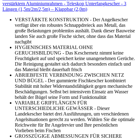
verstärktem Aluminiumrahmen - Teleskop Unterfangkescher - 3
Längen (1,5m/2m/2,5m) – Klappbar (2,0m)
VERSTÄRKTE KONSTRUKTION - Der Angelkescher
verfügt über ein robustes Schnappdreieck aus Metall, das
große Belastungen problemlos aushält. Dank dieser Bauweise
landen Sie auch große Fische sicher, ohne dass das Material
nachgibt
HYGIENISCHES MATERIAL OHNE
GERUCHSBILDUNG - Das Keschernetz nimmt keine
Feuchtigkeit auf und speichert keine unangenehmen Gerüche.
Die Reinigung gestaltet sich dadurch besonders einfach und
das Material bleibt dauerhaft frisch
ABRIEBFESTE VERBINDUNG ZWISCHEN NETZ
UND BÜGEL - Der gummierte Fischkescher kombiniert
Stabilität mit hoher Widerstandsfähigkeit gegen mechanische
Beschädigungen. Selbst bei intensivem Einsatz am Wasser
behält der Bügel seine Form und Funktionalität
VARIABLE GRIFFLÄNGEN FÜR
UNTERSCHIEDLICHE GEWÄSSER - Dieser
Landekescher bietet drei Ausführungen, um verschiedenen
Angelsituationen gerecht zu werden. Wählen Sie die optimale
Reichweite für Ihr Angelrevier und Ihre persönlichen
Vorlieben beim Fischen
GROSSZÜGIGE ABMESSUNGEN FÜR SICHERE