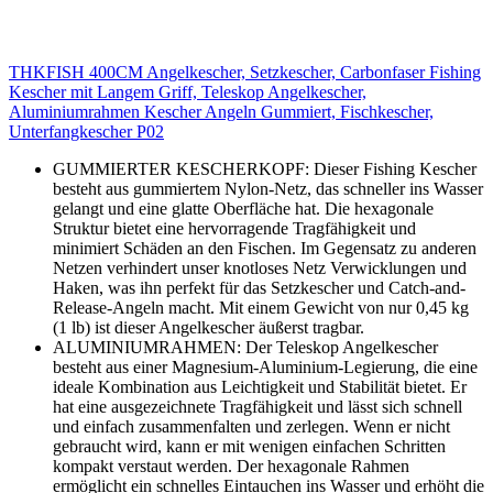
THKFISH 400CM Angelkescher, Setzkescher, Carbonfaser Fishing
Kescher mit Langem Griff, Teleskop Angelkescher,
Aluminiumrahmen Kescher Angeln Gummiert, Fischkescher,
Unterfangkescher P02
GUMMIERTER KESCHERKOPF: Dieser Fishing Kescher
besteht aus gummiertem Nylon-Netz, das schneller ins Wasser
gelangt und eine glatte Oberfläche hat. Die hexagonale
Struktur bietet eine hervorragende Tragfähigkeit und
minimiert Schäden an den Fischen. Im Gegensatz zu anderen
Netzen verhindert unser knotloses Netz Verwicklungen und
Haken, was ihn perfekt für das Setzkescher und Catch-and-
Release-Angeln macht. Mit einem Gewicht von nur 0,45 kg
(1 lb) ist dieser Angelkescher äußerst tragbar.
ALUMINIUMRAHMEN: Der Teleskop Angelkescher
besteht aus einer Magnesium-Aluminium-Legierung, die eine
ideale Kombination aus Leichtigkeit und Stabilität bietet. Er
hat eine ausgezeichnete Tragfähigkeit und lässt sich schnell
und einfach zusammenfalten und zerlegen. Wenn er nicht
gebraucht wird, kann er mit wenigen einfachen Schritten
kompakt verstaut werden. Der hexagonale Rahmen
ermöglicht ein schnelles Eintauchen ins Wasser und erhöht die