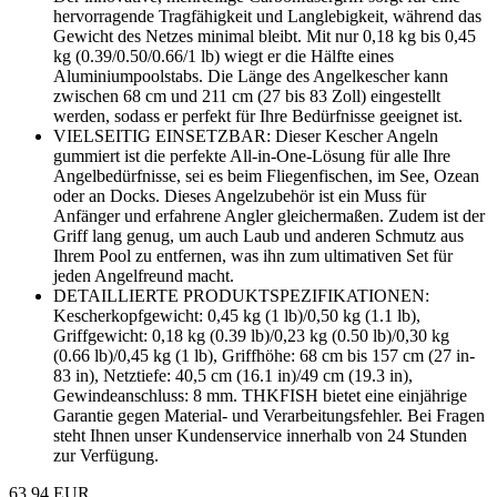
hervorragende Tragfähigkeit und Langlebigkeit, während das
Gewicht des Netzes minimal bleibt. Mit nur 0,18 kg bis 0,45
kg (0.39/0.50/0.66/1 lb) wiegt er die Hälfte eines
Aluminiumpoolstabs. Die Länge des Angelkescher kann
zwischen 68 cm und 211 cm (27 bis 83 Zoll) eingestellt
werden, sodass er perfekt für Ihre Bedürfnisse geeignet ist.
VIELSEITIG EINSETZBAR: Dieser Kescher Angeln
gummiert ist die perfekte All-in-One-Lösung für alle Ihre
Angelbedürfnisse, sei es beim Fliegenfischen, im See, Ozean
oder an Docks. Dieses Angelzubehör ist ein Muss für
Anfänger und erfahrene Angler gleichermaßen. Zudem ist der
Griff lang genug, um auch Laub und anderen Schmutz aus
Ihrem Pool zu entfernen, was ihn zum ultimativen Set für
jeden Angelfreund macht.
DETAILLIERTE PRODUKTSPEZIFIKATIONEN:
Kescherkopfgewicht: 0,45 kg (1 lb)/0,50 kg (1.1 lb),
Griffgewicht: 0,18 kg (0.39 lb)/0,23 kg (0.50 lb)/0,30 kg
(0.66 lb)/0,45 kg (1 lb), Griffhöhe: 68 cm bis 157 cm (27 in-
83 in), Netztiefe: 40,5 cm (16.1 in)/49 cm (19.3 in),
Gewindeanschluss: 8 mm. THKFISH bietet eine einjährige
Garantie gegen Material- und Verarbeitungsfehler. Bei Fragen
steht Ihnen unser Kundenservice innerhalb von 24 Stunden
zur Verfügung.
63,94 EUR