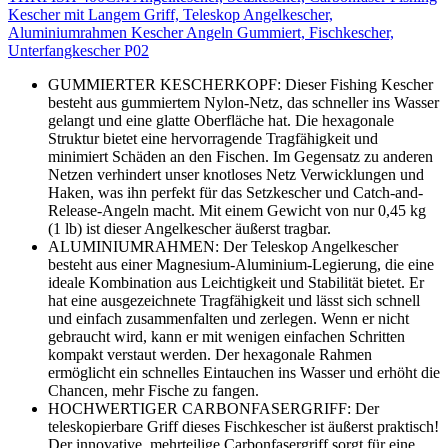
Kescher mit Langem Griff, Teleskop Angelkescher,
Aluminiumrahmen Kescher Angeln Gummiert, Fischkescher,
Unterfangkescher P02
GUMMIERTER KESCHERKOPF: Dieser Fishing Kescher
besteht aus gummiertem Nylon-Netz, das schneller ins Wasser
gelangt und eine glatte Oberfläche hat. Die hexagonale
Struktur bietet eine hervorragende Tragfähigkeit und
minimiert Schäden an den Fischen. Im Gegensatz zu anderen
Netzen verhindert unser knotloses Netz Verwicklungen und
Haken, was ihn perfekt für das Setzkescher und Catch-and-
Release-Angeln macht. Mit einem Gewicht von nur 0,45 kg
(1 lb) ist dieser Angelkescher äußerst tragbar.
ALUMINIUMRAHMEN: Der Teleskop Angelkescher
besteht aus einer Magnesium-Aluminium-Legierung, die eine
ideale Kombination aus Leichtigkeit und Stabilität bietet. Er
hat eine ausgezeichnete Tragfähigkeit und lässt sich schnell
und einfach zusammenfalten und zerlegen. Wenn er nicht
gebraucht wird, kann er mit wenigen einfachen Schritten
kompakt verstaut werden. Der hexagonale Rahmen
ermöglicht ein schnelles Eintauchen ins Wasser und erhöht die
Chancen, mehr Fische zu fangen.
HOCHWERTIGER CARBONFASERGRIFF: Der
teleskopierbare Griff dieses Fischkescher ist äußerst praktisch!
Der innovative, mehrteilige Carbonfasergriff sorgt für eine